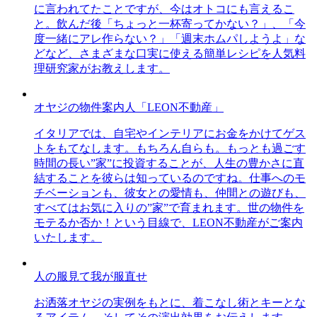
に言われてたことですが、今はオトコにも言えるこ
と。飲んだ後「ちょっと一杯寄ってかない？」、「今
度一緒にアレ作らない？」「週末ホムパしようよ」な
どなど、さまざまな口実に使える簡単レシピを人気料
理研究家がお教えします。
オヤジの物件案内人「LEON不動産」
イタリアでは、自宅やインテリアにお金をかけてゲス
トをもてなします。もちろん自らも。もっとも過ごす
時間の長い”家”に投資することが、人生の豊かさに直
結することを彼らは知っているのですね。仕事へのモ
チベーションも、彼女との愛情も、仲間との遊びも、
すべてはお気に入りの”家”で育まれます。世の物件を
モテるか否か！という目線で、LEON不動産がご案内
いたします。
人の服見て我が服直せ
お洒落オヤジの実例をもとに、着こなし術とキーとな