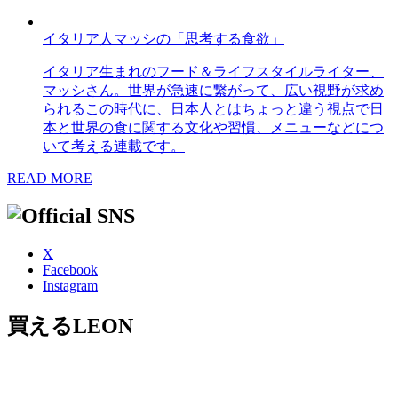
イタリア人マッシの「思考する食欲」
イタリア生まれのフード＆ライフスタイルライター、
マッシさん。世界が急速に繋がって、広い視野が求め
られるこの時代に、日本人とはちょっと違う視点で日
本と世界の食に関する文化や習慣、メニューなどにつ
いて考える連載です。
READ MORE
X
Facebook
Instagram
買えるLEON