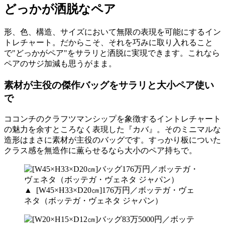
どっかが洒脱なペア
形、色、構造、サイズにおいて無限の表現を可能にするイン
トレチャート。だからこそ、それを巧みに取り入れること
で"どっかがペア"をサラリと洒脱に実現できます。これなら
ペアのサジ加減も思うがまま。
素材が主役の傑作バッグをサラリと大小ペア使い
で
ココンチのクラフツマンシップを象徴するイントレチャート
の魅力を余すところなく表現した『カバ』。そのミニマルな
造形はまさに素材が主役のバッグです。すっかり板についた
クラス感を無造作に薫らせるなら大小のペア持ちで。
▲ [W45×H33×D20㎝]176万円／ボッテガ・ヴェ
ネタ（ボッテガ・ヴェネタ ジャパン）