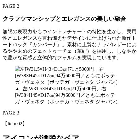
PAGE 2
クラフツマンシップとエレガンスの美しい融合
無限の表現力をもつイントレチャートの特性を生かし、実用
性とエレガンスを兼ね備えたデザインに仕上げられた新作ト
ートバッグ『カンパーナ』。素材に上質なナッパレザーによ
るやや太めのフェットゥーチェ（革紐）を採用し、しなやか
で豊かな質感と立体的なフォルムを実現しています。
▲
左[W31.5×H43×D13㎝]71万5000円、右
[W38×H45×D17㎝]94万6000円／ともにボッテ
ガ・ヴェネタ（ボッテガ・ヴェネタ ジャパン）
PAGE 3
【Item 02】
アイコンが洒脱なペア