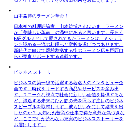
るアイテム、そしてその演出効果をお伝えします。
山本益博のラーメン革命！
日本初の料理評論家、山本益博さんはいま、ラーメン
が「美味しい革命」の渦中にあると言います。長らく
B級グルメとして愛されてきたラーメンは、ミシュラ
ンも認める一流の料理へと変貌を遂げつつあります。
新時代に向けて群雄割拠する街のラーメン店を巨匠自
らが実食リポートする連載です。
ビジネス ストーリー
ビジネスの第一線で活躍する著名人のインタビュー企
画です。時代をリードする商品やサービスを産み出
す、ユニークな視点で社会に新しい価値を提供するな
ど、混迷する未来にひと筋の光を照らす注目のビジネ
スピープルを取材します。彼らはいかにして結果を出
したのか？ 人知れぬ苦労や仕事で得た意外な気づきな
ど、ここでしか読めない充実のビジネスストーリーを
お届けします。