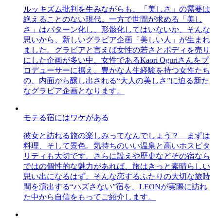
ルッキズム批判を生みながらも、「美しさ」の需要は
絶えることのない現代。一方で世間が求める「美し
さ」はパターン化し、形骸化してはいないか、そんな
思いから、新しいグラビア企画「美しい人」が生まれ
ました。グラビアと言えば女性の若さとボディを売り
にした企画が多い中、女性であるKaori Oguriさんをプ
ロデューサーに据え、豊かな人生経験を持つ女性たち
の、内面から醸し出される“大人の美しさ”に迫る新た
なグラビア企画となります。
モテる宿にはワケがある
彼女と訪れる旅の楽しみってなんでしょう？ まずは
料理、そして景色。気持ちのいい温泉と高いホスピタ
リティも大切です。さらに設えや歴史などその宿なら
ではの個性的な魅力があれば、旅はきっと素晴らしい
思い出になるはず。そんな恋するふたりの大切な旅時
間を演出する“ハズさない”宿を、LEONが実際に訪れ
た中から自信をもってご紹介します。