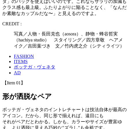
タ」のバッグを使えばいいのです。これならサラリの加減も
クラス感も最上級。ふたりよがりに陥ることなく、「なんだ
か素敵なカップルだな〜」と見えるのですよ。
CREDIT :
写真／人物・長田克也（aosora）、静物・蜂谷哲実
（hachiya studio） スタイリング／四方章敬 ヘアメ
イク／吉田葉づき 文／竹内虎之介（シティライツ）
FASHION
ITEMS
ボッテガ・ヴェネタ
AD
【Item 01】
形が洒脱なペア
ボッテガ・ヴェネタのイントレチャートは技法自体が最高の
アイコン。だから、同じ形で揃えれば、遠目にも
それがペアだとわかる。しかも、カラーやサイズが豊富ゆ
え、より洒脱に見える巧妙な"ズラし"も余裕です。