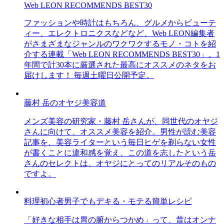
Web LEON RECOMMENDS BEST30
ファッションや時計はもちろん、グルメからビューテ
ィー、エレクトロニクスなどなど、Web LEON編集者
がさまざまなジャンルのワクワクするモノ・コトを紹
介する連載「Web LEON RECOMMENDS BEST30」。1
年間で計30本に厳選された最高にオススメのネタをお
届けします！ 毎週土曜日公開予定。
藤村 岳のオヤジ美容道
メンズ美容の研究家・藤村 岳さんが、同世代のオヤジ
さんに向けて、オススメ美容を紹介。男性が読む美容
記事を、美容ライターという毎日ヒゲを剃らない女性
が書くことに違和感を覚え、この道を志したという岳
さんのセレクトは、オヤジにとってのリアルそのもの
ですよ。
料理初心者男子でもデキる・モテる簡単レシピ
「好きな相手は胃の腑からつかめ」って、昔はオンナ