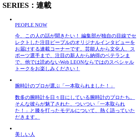
SERIES：連載
PEOPLE NOW
今、この人の話が聞きたい！ 編集部が独自の目線でセ
レクトした注目ピープルのオリジナルインタビューを
お届けする連載コーナーです。芸能人から文化人、ス
ポーツ選手まで、注目の新人から納得のベテランま
で、他では読めないWeb LEONならではのスペシャル
トークをお楽しみください！
腕時計のプロが選ぶ「一本取られました！」
数多の腕時計を日々目にしている腕時計のプロたち。
そんな彼らが魅了された、ついつい「一本取られ
た！」と膝を打ったモデルについて、熱く語っていた
だきます。
美しい人