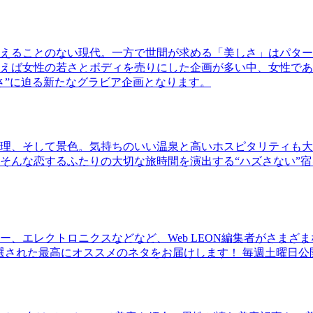
えることのない現代。一方で世間が求める「美しさ」はパター
ば女性の若さとボディを売りにした企画が多い中、女性であるKao
さ”に迫る新たなグラビア企画となります。
理、そして景色。気持ちのいい温泉と高いホスピタリティも大
そんな恋するふたりの大切な旅時間を演出する“ハズさない”宿
、エレクトロニクスなどなど、Web LEON編集者がさまざ
30本に厳選された最高にオススメのネタをお届けします！ 毎週土曜日