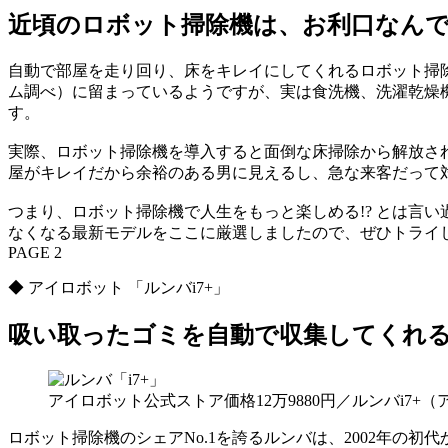
近頃のロボット掃除機は、お利口なん
自動で部屋を走り回り、床をキレイにしてくれるロボット掃
ム調べ）に留まっているようですが、実は食洗機、洗濯乾燥
す。
実際、ロボット掃除機を導入すると面倒な床掃除から解放さ
屋がキレイだから余裕のある男に見えるし、急な来客だって
つまり、ロボット掃除機で人生をもっと楽しめる!? とは言
なくなる最新モデルをここに厳選しましたので、ぜひトライ
PAGE 2
◆ アイロボット 「ルンバi7+」
吸い取ったゴミを自動で収集してくれ
アイロボット公式ストア価格12万9880円／ルンバi7+
ロボット掃除機のシェアNo.1を誇るルンバは、2002年の初代