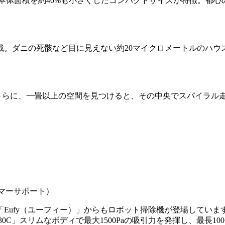
本体面積を約40%も小さくしたコンパクトサイズが特徴。都
載。ダニの死骸など目に見えない約20マイクロメートルのハウ
さらに、一畳以上の空間を見つけると、その中央でスパイラル
タマーサポート）
Eufy（ユーフィー）」からもロボット掃除機が登場してい
0C」スリムなボディで最大1500Paの吸引力を発揮し、最長