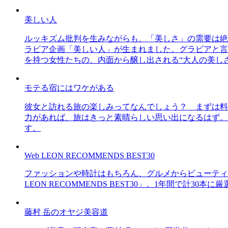
美しい人
ルッキズム批判を生みながらも、「美しさ」の需要は絶
ラビア企画「美しい人」が生まれました。グラビアと言え
を持つ女性たちの、内面から醸し出される“大人の美し
モテる宿にはワケがある
彼女と訪れる旅の楽しみってなんでしょう？ まずは料
力があれば、旅はきっと素晴らしい思い出になるはず。
す。
Web LEON RECOMMENDS BEST30
ファッションや時計はもちろん、グルメからビューティー
LEON RECOMMENDS BEST30」。1年間で計
藤村 岳のオヤジ美容道