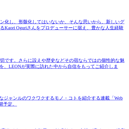
ン化し、形骸化してはいないか、そんな思いから、新しいグ
ri Oguriさんをプロデューサーに据え、豊かな人生経験
切です。さらに設えや歴史などその宿ならではの個性的な魅
を、LEONが実際に訪れた中から自信をもってご紹介しま
まなジャンルのワクワクするモノ・コトを紹介する連載「Web
公開予定。