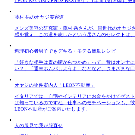
LEON RECOMMENDS BEST30」。1年間で計
藤村 岳のオヤジ美容道
メンズ美容の研究家・藤村 岳さんが、同世代のオヤジ
感を覚え、この道を志したという岳さんのセレクトは、
料理初心者男子でもデキる・モテる簡単レシピ
「好きな相手は胃の腑からつかめ」って、昔はオンナに
い？」「週末ホムパしようよ」などなど、さまざまな口
オヤジの物件案内人「LEON不動産」
イタリアでは、自宅やインテリアにお金をかけてゲスト
は知っているのですね。仕事へのモチベーションも、彼
LEON不動産がご案内いたします。
人の服見て我が服直せ