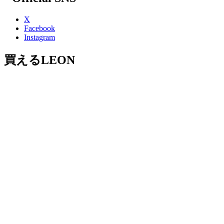
X
Facebook
Instagram
買えるLEON