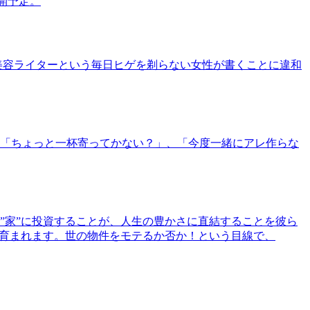
公開予定。
美容ライターという毎日ヒゲを剃らない女性が書くことに違和
「ちょっと一杯寄ってかない？」、「今度一緒にアレ作らな
”家”に投資することが、人生の豊かさに直結することを彼ら
で育まれます。世の物件をモテるか否か！という目線で、