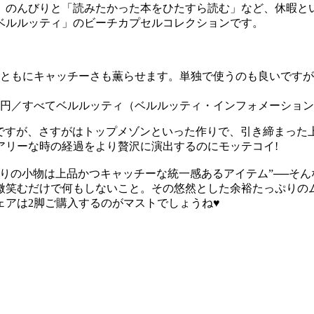
。のんびりと「読みたかった本をひたすら読む」など、休暇と
ベルルッティ」のビーチカプセルコレクションです。
ともにキャッチーさも薫らせます。単独で使うのも良いですが
万9500円／すべてベルルッティ（ベルルッティ・インフォメーショ
せですが、さすがはトップメゾンといった作りで、引き締まった
アリーな時の経過をより贅沢に演出するのにモッテコイ!
りの小物は上品かつキャッチーな統一感あるアイテム”──そ
微笑むだけで何もしないこと。その悠然とした余裕たっぷりの
アは2脚ご購入するのがマストでしょうね♥