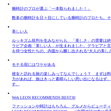
腕時計のプロが選ぶ「一本取られました！」
数多の腕時計を日々目にしている腕時計のプロたち。そ
美しい人
ルッキズム批判を生みながらも、「美しさ」の需要は絶
ラビア企画「美しい人」が生まれました。グラビアと言え
を持つ女性たちの、内面から醸し出される“大人の美し
モテる宿にはワケがある
彼女と訪れる旅の楽しみってなんでしょう？ まずは料
力があれば、旅はきっと素晴らしい思い出になるはず。
す。
Web LEON RECOMMENDS BEST30
ファッションや時計はもちろん、グルメからビューティー