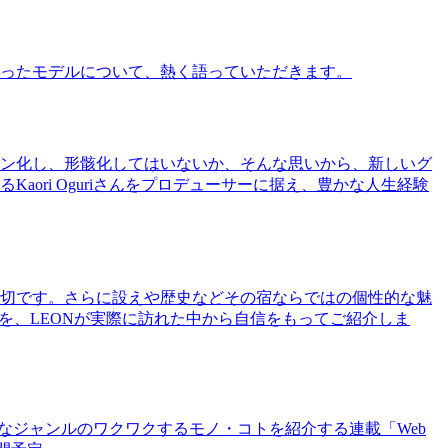
ったモデルについて、熱く語っていただきます。
ン化し、形骸化してはいないか、そんな思いから、新しいグ
ri Oguriさんをプロデューサーに据え、豊かな人生経験
切です。さらに設えや歴史などその宿ならではの個性的な魅
を、LEONが実際に訪れた中から自信をもってご紹介しま
まなジャンルのワクワクするモノ・コトを紹介する連載「Web