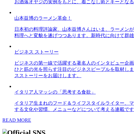
お洒落オヤジの実例をもとに、着こなし術とキーとなる
山本益博のラーメン革命！
日本初の料理評論家、山本益博さんはいま、ラーメンが
料理へと変貌を遂げつつあります。新時代に向けて群雄
ビジネス ストーリー
ビジネスの第一線で活躍する著名人のインタビュー企画
ひと筋の光を照らす注目のビジネスピープルを取材しま
スストーリーをお届けします。
イタリア人マッシの「思考する食欲」
イタリア生まれのフード＆ライフスタイルライター、マ
する文化や習慣、メニューなどについて考える連載です
READ MORE