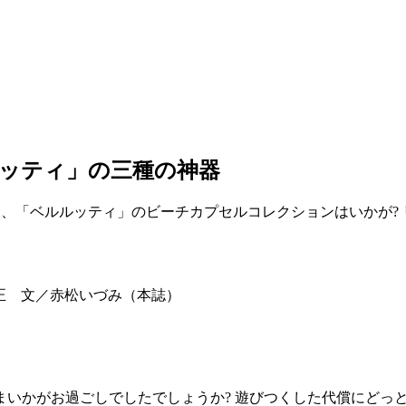
ルッティ」の三種の神器
は、「ベルルッティ」のビーチカプセルコレクションはいかが?
上忠正 文／赤松いづみ（本誌）
いかがお過ごしでしたでしょうか? 遊びつくした代償にどっと