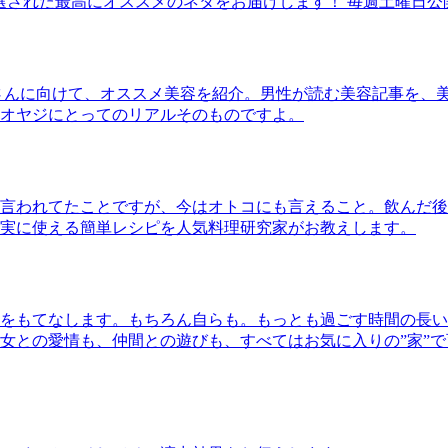
30本に厳選された最高にオススメのネタをお届けします！ 毎週土曜日
さんに向けて、オススメ美容を紹介。男性が読む美容記事を、
オヤジにとってのリアルそのものですよ。
言われてたことですが、今はオトコにも言えること。飲んだ後
実に使える簡単レシピを人気料理研究家がお教えします。
をもてなします。もちろん自らも。もっとも過ごす時間の長い
女との愛情も、仲間との遊びも、すべてはお気に入りの”家”