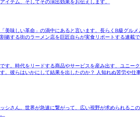
アイテム、そしてその演出効果をお伝えします。
「美味しい革命」の渦中にあると言います。長らくB級グルメ
割拠する街のラーメン店を巨匠自らが実食リポートする連載で
です。時代をリードする商品やサービスを産み出す、ユニーク
す。彼らはいかにして結果を出したのか？ 人知れぬ苦労や仕
ッシさん。世界が急速に繋がって、広い視野が求められるこの
。