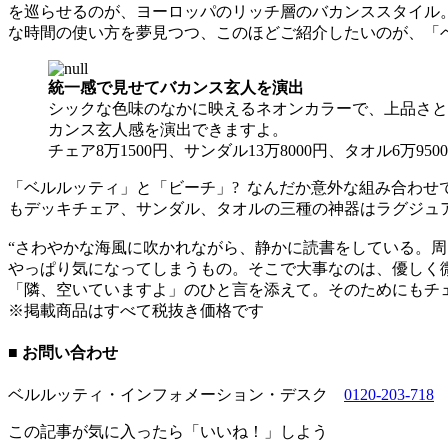
を巡らせるのが、ヨーロッパのリッチ層のバカンススタイル
な時間の使い方を夢見つつ、このほどご紹介したいのが、「
統一感で見せてバカンス玄人を演出
シックな色味のなかに映えるネオンカラーで、上品さと
カンス玄人感を演出できますよ。
チェア8万1500円、サンダル13万8000円、タオル6
「ベルルッティ」と「ビーチ」? なんだか意外な組み合わ
もデッキチェア、サンダル、タオルの三種の神器はラグジュ
“さわやかな海風に吹かれながら、静かに読書をしている。周
やっぱり気になってしまうもの。そこで大事なのは、優しく
「隣、空いていますよ」のひと言を添えて。そのためにもチェ
※掲載商品はすべて税抜き価格です
■ お問い合わせ
ベルルッティ・インフォメーション・デスク
0120-203-718
この記事が気に入ったら「いいね！」しよう