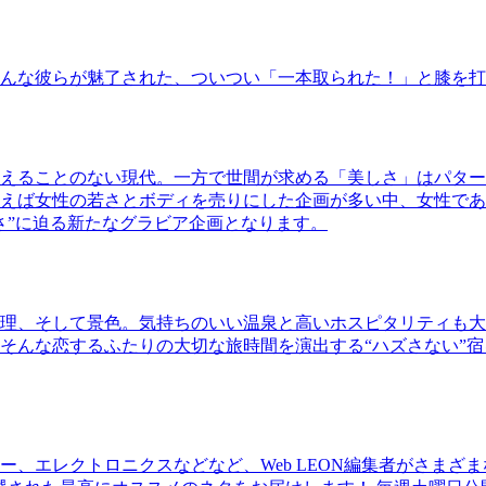
んな彼らが魅了された、ついつい「一本取られた！」と膝を打
えることのない現代。一方で世間が求める「美しさ」はパター
ば女性の若さとボディを売りにした企画が多い中、女性であるKao
さ”に迫る新たなグラビア企画となります。
理、そして景色。気持ちのいい温泉と高いホスピタリティも大
そんな恋するふたりの大切な旅時間を演出する“ハズさない”宿
、エレクトロニクスなどなど、Web LEON編集者がさまざ