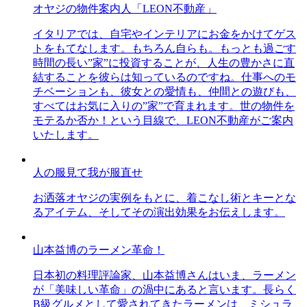
オヤジの物件案内人「LEON不動産」
イタリアでは、自宅やインテリアにお金をかけてゲス
トをもてなします。もちろん自らも。もっとも過ごす
時間の長い”家”に投資することが、人生の豊かさに直
結することを彼らは知っているのですね。仕事へのモ
チベーションも、彼女との愛情も、仲間との遊びも、
すべてはお気に入りの”家”で育まれます。世の物件を
モテるか否か！という目線で、LEON不動産がご案内
いたします。
人の服見て我が服直せ
お洒落オヤジの実例をもとに、着こなし術とキーとな
るアイテム、そしてその演出効果をお伝えします。
山本益博のラーメン革命！
日本初の料理評論家、山本益博さんはいま、ラーメン
が「美味しい革命」の渦中にあると言います。長らく
B級グルメとして愛されてきたラーメンは、ミシュラ