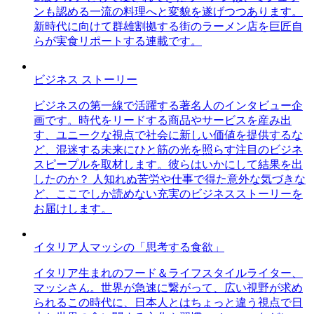
ンも認める一流の料理へと変貌を遂げつつあります。
新時代に向けて群雄割拠する街のラーメン店を巨匠自
らが実食リポートする連載です。
ビジネス ストーリー
ビジネスの第一線で活躍する著名人のインタビュー企
画です。時代をリードする商品やサービスを産み出
す、ユニークな視点で社会に新しい価値を提供するな
ど、混迷する未来にひと筋の光を照らす注目のビジネ
スピープルを取材します。彼らはいかにして結果を出
したのか？ 人知れぬ苦労や仕事で得た意外な気づきな
ど、ここでしか読めない充実のビジネスストーリーを
お届けします。
イタリア人マッシの「思考する食欲」
イタリア生まれのフード＆ライフスタイルライター、
マッシさん。世界が急速に繋がって、広い視野が求め
られるこの時代に、日本人とはちょっと違う視点で日