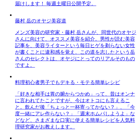
届けします！ 毎週土曜日公開予定。
藤村 岳のオヤジ美容道
メンズ美容の研究家・藤村 岳さんが、同世代のオヤジ
さんに向けて、オススメ美容を紹介。男性が読む美容
記事を、美容ライターという毎日ヒゲを剃らない女性
が書くことに違和感を覚え、この道を志したという岳
さんのセレクトは、オヤジにとってのリアルそのもの
ですよ。
料理初心者男子でもデキる・モテる簡単レシピ
「好きな相手は胃の腑からつかめ」って、昔はオンナ
に言われてたことですが、今はオトコにも言えるこ
と。飲んだ後「ちょっと一杯寄ってかない？」、「今
度一緒にアレ作らない？」「週末ホムパしようよ」な
どなど、さまざまな口実に使える簡単レシピを人気料
理研究家がお教えします。