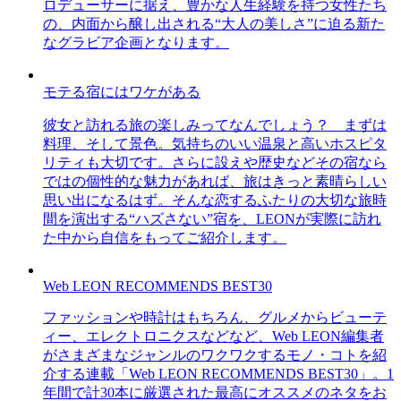
ロデューサーに据え、豊かな人生経験を持つ女性たち
の、内面から醸し出される“大人の美しさ”に迫る新た
なグラビア企画となります。
モテる宿にはワケがある
彼女と訪れる旅の楽しみってなんでしょう？ まずは
料理、そして景色。気持ちのいい温泉と高いホスピタ
リティも大切です。さらに設えや歴史などその宿なら
ではの個性的な魅力があれば、旅はきっと素晴らしい
思い出になるはず。そんな恋するふたりの大切な旅時
間を演出する“ハズさない”宿を、LEONが実際に訪れ
た中から自信をもってご紹介します。
Web LEON RECOMMENDS BEST30
ファッションや時計はもちろん、グルメからビューテ
ィー、エレクトロニクスなどなど、Web LEON編集者
がさまざまなジャンルのワクワクするモノ・コトを紹
介する連載「Web LEON RECOMMENDS BEST30」。1
年間で計30本に厳選された最高にオススメのネタをお