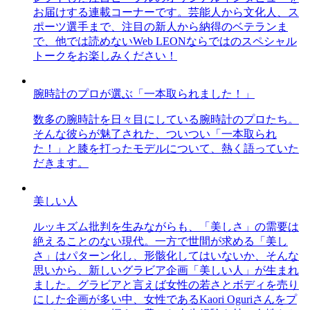
お届けする連載コーナーです。芸能人から文化人、ス
ポーツ選手まで、注目の新人から納得のベテランま
で、他では読めないWeb LEONならではのスペシャル
トークをお楽しみください！
腕時計のプロが選ぶ「一本取られました！」
数多の腕時計を日々目にしている腕時計のプロたち。
そんな彼らが魅了された、ついつい「一本取られ
た！」と膝を打ったモデルについて、熱く語っていた
だきます。
美しい人
ルッキズム批判を生みながらも、「美しさ」の需要は
絶えることのない現代。一方で世間が求める「美し
さ」はパターン化し、形骸化してはいないか、そんな
思いから、新しいグラビア企画「美しい人」が生まれ
ました。グラビアと言えば女性の若さとボディを売り
にした企画が多い中、女性であるKaori Oguriさんをプ