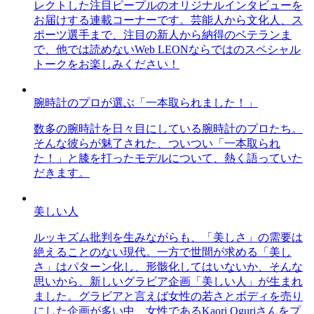
レクトした注目ピープルのオリジナルインタビューを
お届けする連載コーナーです。芸能人から文化人、ス
ポーツ選手まで、注目の新人から納得のベテランま
で、他では読めないWeb LEONならではのスペシャル
トークをお楽しみください！
腕時計のプロが選ぶ「一本取られました！」
数多の腕時計を日々目にしている腕時計のプロたち。
そんな彼らが魅了された、ついつい「一本取られ
た！」と膝を打ったモデルについて、熱く語っていた
だきます。
美しい人
ルッキズム批判を生みながらも、「美しさ」の需要は
絶えることのない現代。一方で世間が求める「美し
さ」はパターン化し、形骸化してはいないか、そんな
思いから、新しいグラビア企画「美しい人」が生まれ
ました。グラビアと言えば女性の若さとボディを売り
にした企画が多い中、女性であるKaori Oguriさんをプ