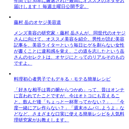
年間で計30本に厳選された最高にオススメのネタをお
届けします！ 毎週土曜日公開予定。
藤村 岳のオヤジ美容道
メンズ美容の研究家・藤村 岳さんが、同世代のオヤジ
さんに向けて、オススメ美容を紹介。男性が読む美容
記事を、美容ライターという毎日ヒゲを剃らない女性
が書くことに違和感を覚え、この道を志したという岳
さんのセレクトは、オヤジにとってのリアルそのもの
ですよ。
料理初心者男子でもデキる・モテる簡単レシピ
「好きな相手は胃の腑からつかめ」って、昔はオンナ
に言われてたことですが、今はオトコにも言えるこ
と。飲んだ後「ちょっと一杯寄ってかない？」、「今
度一緒にアレ作らない？」「週末ホムパしようよ」な
どなど、さまざまな口実に使える簡単レシピを人気料
理研究家がお教えします。