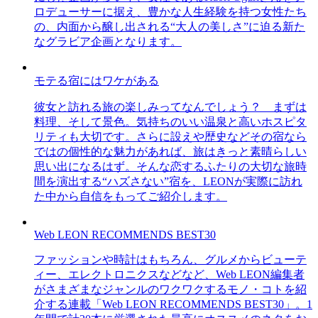
ロデューサーに据え、豊かな人生経験を持つ女性たち
の、内面から醸し出される“大人の美しさ”に迫る新た
なグラビア企画となります。
モテる宿にはワケがある
彼女と訪れる旅の楽しみってなんでしょう？ まずは
料理、そして景色。気持ちのいい温泉と高いホスピタ
リティも大切です。さらに設えや歴史などその宿なら
ではの個性的な魅力があれば、旅はきっと素晴らしい
思い出になるはず。そんな恋するふたりの大切な旅時
間を演出する“ハズさない”宿を、LEONが実際に訪れ
た中から自信をもってご紹介します。
Web LEON RECOMMENDS BEST30
ファッションや時計はもちろん、グルメからビューテ
ィー、エレクトロニクスなどなど、Web LEON編集者
がさまざまなジャンルのワクワクするモノ・コトを紹
介する連載「Web LEON RECOMMENDS BEST30」。1