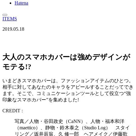
Hatena
ITEMS
2019.05.18
大人のスマホカバーは強めデザインが
モテる!?
いまどきスマホカバーは、ファッションアイテムのひとつ。
相手に対してあなたのキャラをアピールすることだってでき
ます。そこで、コミュニケーションツールとして役立つ“強
印象なスマホカバー”を集めました!
CREDIT :
写真／人物・谷田政史（CaNN）、人物・福本和洋
（maettico）、静物・鈴木泰之（Studio Log） スタイ
リング／坂井辰翁、久 修一郎 ヘアメイク／伊藤歌