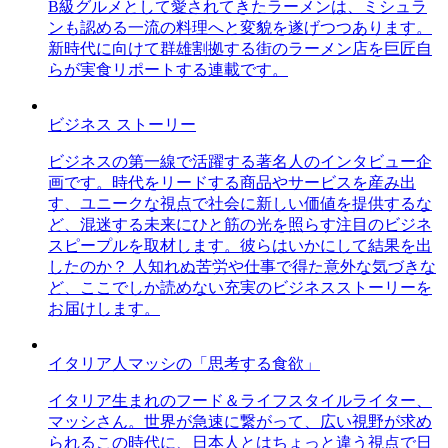
B級グルメとして愛されてきたラーメンは、ミシュラ
ンも認める一流の料理へと変貌を遂げつつあります。
新時代に向けて群雄割拠する街のラーメン店を巨匠自
らが実食リポートする連載です。
ビジネス ストーリー
ビジネスの第一線で活躍する著名人のインタビュー企
画です。時代をリードする商品やサービスを産み出
す、ユニークな視点で社会に新しい価値を提供するな
ど、混迷する未来にひと筋の光を照らす注目のビジネ
スピープルを取材します。彼らはいかにして結果を出
したのか？ 人知れぬ苦労や仕事で得た意外な気づきな
ど、ここでしか読めない充実のビジネスストーリーを
お届けします。
イタリア人マッシの「思考する食欲」
イタリア生まれのフード＆ライフスタイルライター、
マッシさん。世界が急速に繋がって、広い視野が求め
られるこの時代に、日本人とはちょっと違う視点で日