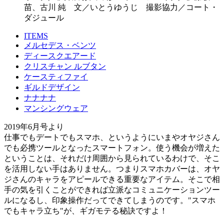
苗、古川 純 文／いとうゆうじ 撮影協力／コート・
ダジュール
ITEMS
メルセデス・ベンツ
ディースクエアード
クリスチャン ルブタン
ケースティファイ
ギルドデザイン
ナナナナ
マンシングウェア
2019年6月号より
仕事でもデートでもスマホ、というようにいまやオヤジさん
でも必携ツールとなったスマートフォン。使う機会が増えた
ということは、それだけ周囲から見られているわけで、そこ
を活用しない手はありません。つまりスマホカバーは、オヤ
ジさんのキャラをアピールできる重要なアイテム。そこで相
手の気を引くことができれば立派なコミュニケーションツー
ルになるし、印象操作だってできてしまうのです。"スマホ
でもキャラ立ち"が、ギガモテる秘訣ですよ！