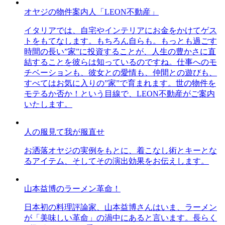
オヤジの物件案内人「LEON不動産」
イタリアでは、自宅やインテリアにお金をかけてゲス
トをもてなします。もちろん自らも。もっとも過ごす
時間の長い”家”に投資することが、人生の豊かさに直
結することを彼らは知っているのですね。仕事へのモ
チベーションも、彼女との愛情も、仲間との遊びも、
すべてはお気に入りの”家”で育まれます。世の物件を
モテるか否か！という目線で、LEON不動産がご案内
いたします。
人の服見て我が服直せ
お洒落オヤジの実例をもとに、着こなし術とキーとな
るアイテム、そしてその演出効果をお伝えします。
山本益博のラーメン革命！
日本初の料理評論家、山本益博さんはいま、ラーメン
が「美味しい革命」の渦中にあると言います。長らく