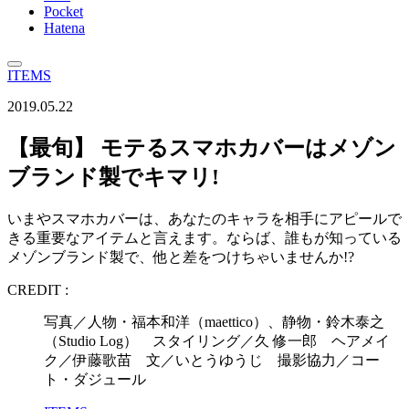
Pocket
Hatena
ITEMS
2019.05.22
【最旬】 モテるスマホカバーはメゾン
ブランド製でキマリ!
いまやスマホカバーは、あなたのキャラを相手にアピールで
きる重要なアイテムと言えます。ならば、誰もが知っている
メゾンブランド製で、他と差をつけちゃいませんか!?
CREDIT :
写真／人物・福本和洋（maettico）、静物・鈴木泰之
（Studio Log） スタイリング／久 修一郎 ヘアメイ
ク／伊藤歌苗 文／いとうゆうじ 撮影協力／コー
ト・ダジュール