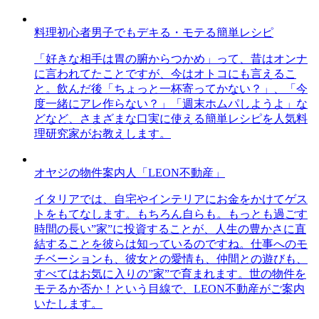
料理初心者男子でもデキる・モテる簡単レシピ
「好きな相手は胃の腑からつかめ」って、昔はオンナ
に言われてたことですが、今はオトコにも言えるこ
と。飲んだ後「ちょっと一杯寄ってかない？」、「今
度一緒にアレ作らない？」「週末ホムパしようよ」な
どなど、さまざまな口実に使える簡単レシピを人気料
理研究家がお教えします。
オヤジの物件案内人「LEON不動産」
イタリアでは、自宅やインテリアにお金をかけてゲス
トをもてなします。もちろん自らも。もっとも過ごす
時間の長い”家”に投資することが、人生の豊かさに直
結することを彼らは知っているのですね。仕事へのモ
チベーションも、彼女との愛情も、仲間との遊びも、
すべてはお気に入りの”家”で育まれます。世の物件を
モテるか否か！という目線で、LEON不動産がご案内
いたします。