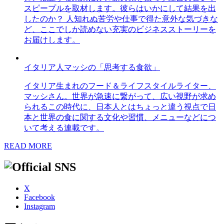
スピープルを取材します。彼らはいかにして結果を出
したのか？ 人知れぬ苦労や仕事で得た意外な気づきな
ど、ここでしか読めない充実のビジネスストーリーを
お届けします。
イタリア人マッシの「思考する食欲」
イタリア生まれのフード＆ライフスタイルライター、
マッシさん。世界が急速に繋がって、広い視野が求め
られるこの時代に、日本人とはちょっと違う視点で日
本と世界の食に関する文化や習慣、メニューなどにつ
いて考える連載です。
READ MORE
X
Facebook
Instagram