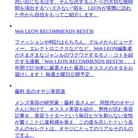
思い出になるはず。そんな恋するふたりの大切な旅時
間を演出する“ハズさない”宿を、LEONが実際に訪れ
た中から自信をもってご紹介します。
Web LEON RECOMMENDS BEST30
ファッションや時計はもちろん、グルメからビューテ
ィー、エレクトロニクスなどなど、Web LEON編集者
がさまざまなジャンルのワクワクするモノ・コトを紹
介する連載「Web LEON RECOMMENDS BEST30」。1
年間で計30本に厳選された最高にオススメのネタをお
届けします！ 毎週土曜日公開予定。
藤村 岳のオヤジ美容道
メンズ美容の研究家・藤村 岳さんが、同世代のオヤジ
さんに向けて、オススメ美容を紹介。男性が読む美容
記事を、美容ライターという毎日ヒゲを剃らない女性
が書くことに違和感を覚え、この道を志したという岳
さんのセレクトは、オヤジにとってのリアルそのもの
ですよ。