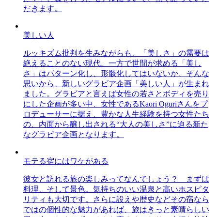
だきます。
美しい人
ルッキズム批判を生みながらも、「美しさ」の需要は
絶えることのない現代。一方で世間が求める「美し
さ」はパターン化し、形骸化してはいないか、そんな
思いから、新しいグラビア企画「美しい人」が生まれ
ました。グラビアと言えば女性の若さとボディを売り
にした企画が多い中、女性であるKaori Oguriさんをプ
ロデューサーに据え、豊かな人生経験を持つ女性たち
の、内面から醸し出される“大人の美しさ”に迫る新た
なグラビア企画となります。
モテる宿にはワケがある
彼女と訪れる旅の楽しみってなんでしょう？ まずは
料理、そして景色。気持ちのいい温泉と高いホスピタ
リティも大切です。さらに設えや歴史などその宿なら
ではの個性的な魅力があれば、旅はきっと素晴らしい