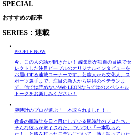
SPECIAL
おすすめの記事
SERIES：連載
PEOPLE NOW
今、この人の話が聞きたい！ 編集部が独自の目線でセ
レクトした注目ピープルのオリジナルインタビューを
お届けする連載コーナーです。芸能人から文化人、ス
ポーツ選手まで、注目の新人から納得のベテランま
で、他では読めないWeb LEONならではのスペシャル
トークをお楽しみください！
腕時計のプロが選ぶ「一本取られました！」
数多の腕時計を日々目にしている腕時計のプロたち。
そんな彼らが魅了された、ついつい「一本取られ
た！」と膝を打ったモデルについて、熱く語っていた