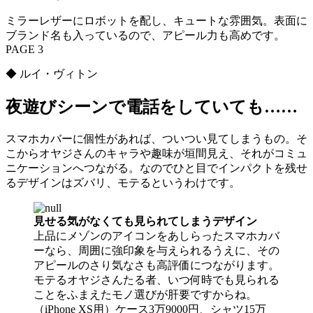
ミラーレザーにロボットを配し、キュートな雰囲気。表面に
ブランド名も入っているので、アピール力も高めです。
PAGE 3
◆ ルイ・ヴィトン
夜遊びシーンで電話をしていても……
スマホカバーに個性があれば、ついつい見てしまうもの。そ
こからオヤジさんのキャラや趣味が垣間見え、それがコミュ
ニケーションへつながる。なのでひと目でインパクトを残せ
るデザインはズバリ、モテるというわけです。
見せる気がなくても見られてしまうデザイン
上品にメゾンのアイコンをあしらったスマホカバ
ーなら、周囲に強印象を与えられるうえに、その
アピールのさり気なさも高評価につながります。
モテるオヤジさんたる者、いつ何時でも見られる
ことをふまえたモノ選びが肝要ですからね。
（iPhone XS用）ケース3万9000円、シャツ15万