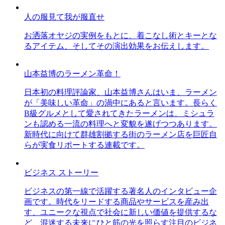
人の服見て我が服直せ
お洒落オヤジの実例をもとに、着こなし術とキーとな
るアイテム、そしてその演出効果をお伝えします。
山本益博のラーメン革命！
日本初の料理評論家、山本益博さんはいま、ラーメン
が「美味しい革命」の渦中にあると言います。長らく
B級グルメとして愛されてきたラーメンは、ミシュラ
ンも認める一流の料理へと変貌を遂げつつあります。
新時代に向けて群雄割拠する街のラーメン店を巨匠自
らが実食リポートする連載です。
ビジネス ストーリー
ビジネスの第一線で活躍する著名人のインタビュー企
画です。時代をリードする商品やサービスを産み出
す、ユニークな視点で社会に新しい価値を提供するな
ど、混迷する未来にひと筋の光を照らす注目のビジネ