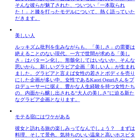
そんな彼らが魅了された、ついつい「一本取られ
た！」と膝を打ったモデルについて、熱く語っていた
だきます。
美しい人
ルッキズム批判を生みながらも、「美しさ」の需要は
絶えることのない現代。一方で世間が求める「美し
さ」はパターン化し、形骸化してはいないか、そんな
思いから、新しいグラビア企画「美しい人」が生まれ
ました。グラビアと言えば女性の若さとボディを売り
にした企画が多い中、女性であるKaori Oguriさんをプ
ロデューサーに据え、豊かな人生経験を持つ女性たち
の、内面から醸し出される“大人の美しさ”に迫る新た
なグラビア企画となります。
モテる宿にはワケがある
彼女と訪れる旅の楽しみってなんでしょう？ まずは
料理、そして景色。気持ちのいい温泉と高いホスピタ