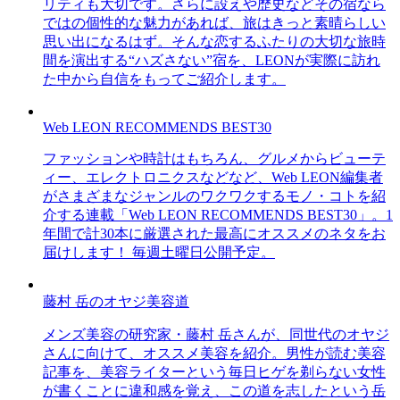
リティも大切です。さらに設えや歴史などその宿なら
ではの個性的な魅力があれば、旅はきっと素晴らしい
思い出になるはず。そんな恋するふたりの大切な旅時
間を演出する“ハズさない”宿を、LEONが実際に訪れ
た中から自信をもってご紹介します。
Web LEON RECOMMENDS BEST30
ファッションや時計はもちろん、グルメからビューテ
ィー、エレクトロニクスなどなど、Web LEON編集者
がさまざまなジャンルのワクワクするモノ・コトを紹
介する連載「Web LEON RECOMMENDS BEST30」。1
年間で計30本に厳選された最高にオススメのネタをお
届けします！ 毎週土曜日公開予定。
藤村 岳のオヤジ美容道
メンズ美容の研究家・藤村 岳さんが、同世代のオヤジ
さんに向けて、オススメ美容を紹介。男性が読む美容
記事を、美容ライターという毎日ヒゲを剃らない女性
が書くことに違和感を覚え、この道を志したという岳