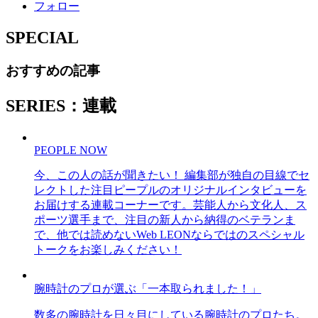
フォロー
SPECIAL
おすすめの記事
SERIES：連載
PEOPLE NOW
今、この人の話が聞きたい！ 編集部が独自の目線でセ
レクトした注目ピープルのオリジナルインタビューを
お届けする連載コーナーです。芸能人から文化人、ス
ポーツ選手まで、注目の新人から納得のベテランま
で、他では読めないWeb LEONならではのスペシャル
トークをお楽しみください！
腕時計のプロが選ぶ「一本取られました！」
数多の腕時計を日々目にしている腕時計のプロたち。