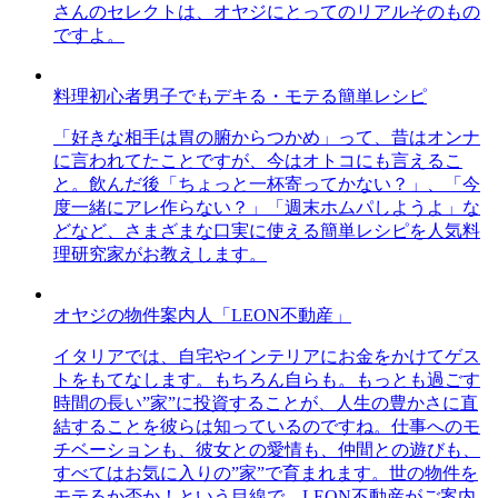
さんのセレクトは、オヤジにとってのリアルそのもの
ですよ。
料理初心者男子でもデキる・モテる簡単レシピ
「好きな相手は胃の腑からつかめ」って、昔はオンナ
に言われてたことですが、今はオトコにも言えるこ
と。飲んだ後「ちょっと一杯寄ってかない？」、「今
度一緒にアレ作らない？」「週末ホムパしようよ」な
どなど、さまざまな口実に使える簡単レシピを人気料
理研究家がお教えします。
オヤジの物件案内人「LEON不動産」
イタリアでは、自宅やインテリアにお金をかけてゲス
トをもてなします。もちろん自らも。もっとも過ごす
時間の長い”家”に投資することが、人生の豊かさに直
結することを彼らは知っているのですね。仕事へのモ
チベーションも、彼女との愛情も、仲間との遊びも、
すべてはお気に入りの”家”で育まれます。世の物件を
モテるか否か！という目線で、LEON不動産がご案内