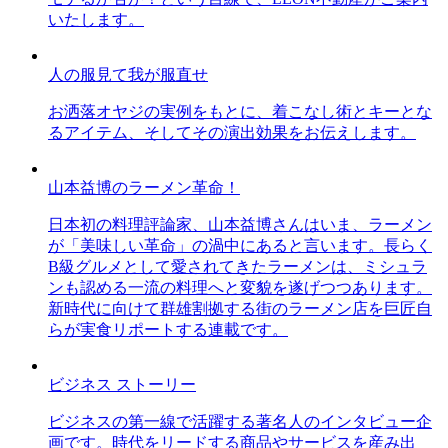
いたします。
人の服見て我が服直せ
お洒落オヤジの実例をもとに、着こなし術とキーとな
るアイテム、そしてその演出効果をお伝えします。
山本益博のラーメン革命！
日本初の料理評論家、山本益博さんはいま、ラーメン
が「美味しい革命」の渦中にあると言います。長らく
B級グルメとして愛されてきたラーメンは、ミシュラ
ンも認める一流の料理へと変貌を遂げつつあります。
新時代に向けて群雄割拠する街のラーメン店を巨匠自
らが実食リポートする連載です。
ビジネス ストーリー
ビジネスの第一線で活躍する著名人のインタビュー企
画です。時代をリードする商品やサービスを産み出