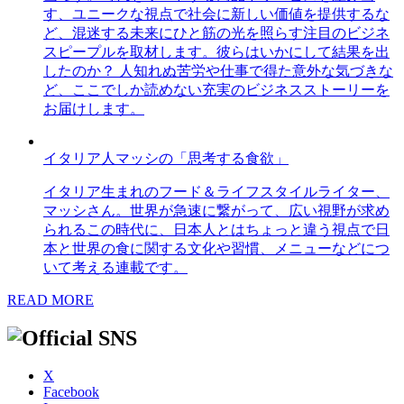
す、ユニークな視点で社会に新しい価値を提供するな
ど、混迷する未来にひと筋の光を照らす注目のビジネ
スピープルを取材します。彼らはいかにして結果を出
したのか？ 人知れぬ苦労や仕事で得た意外な気づきな
ど、ここでしか読めない充実のビジネスストーリーを
お届けします。
イタリア人マッシの「思考する食欲」
イタリア生まれのフード＆ライフスタイルライター、
マッシさん。世界が急速に繋がって、広い視野が求め
られるこの時代に、日本人とはちょっと違う視点で日
本と世界の食に関する文化や習慣、メニューなどにつ
いて考える連載です。
READ MORE
X
Facebook