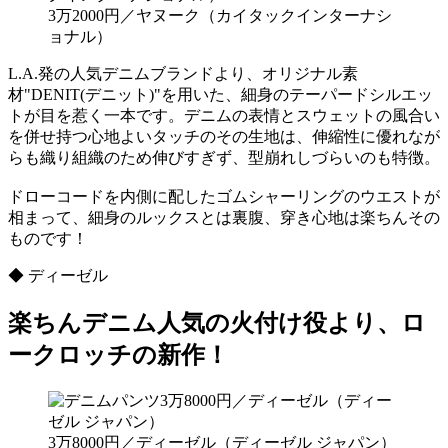
3万2000円／ヤヌーク（カイタックインターナシ
ョナル）
L.A.発の人気デニムブランドより、オリジナル素
材"DENIT(デニット)"を用いた、細身のテーパードシルエッ
トが目を惹く一本です。デニムの表情とスウェットの風合い
を併せ持つ心地よいタッチのその生地は、伸縮性に優れなが
らも織り組織のため伸びすぎず、型崩れしづらいのも特徴。
ドローコードを内側に配したゴムシャーリングのウエストが
相まって、細身のルックスとは裏腹、穿き心地は楽ちんその
ものです！
◆ ディーゼル
楽ちんデニム人気の火付け役より、ロ
ークロッチの新作！
3万8000円／ディーゼル（ディーゼル ジャパン）