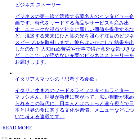
ビジネス ストーリー
ビジネスの第一線で活躍する著名人のインタビュー企
画です。時代をリードする商品やサービスを産み出
す、ユニークな視点で社会に新しい価値を提供するな
ど、混迷する未来にひと筋の光を照らす注目のビジネ
スピープルを取材します。彼らはいかにして結果を出
したのか？ 人知れぬ苦労や仕事で得た意外な気づきな
ど、ここでしか読めない充実のビジネスストーリーを
お届けします。
イタリア人マッシの「思考する食欲」
イタリア生まれのフード＆ライフスタイルライター、
マッシさん。世界が急速に繋がって、広い視野が求め
られるこの時代に、日本人とはちょっと違う視点で日
本と世界の食に関する文化や習慣、メニューなどにつ
いて考える連載です。
READ MORE