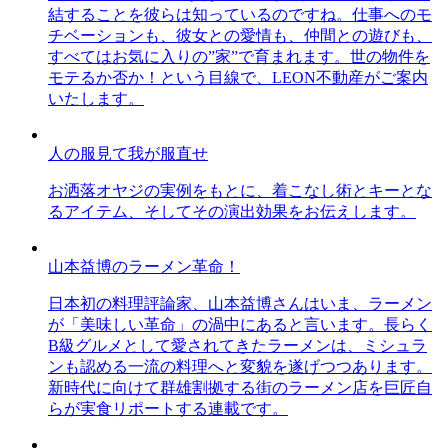
結することを彼らは知っているのですね。仕事へのモ
チベーションも、彼女との愛情も、仲間との遊びも、
すべてはお気に入りの”家”で育まれます。世の物件を
モテるか否か！という目線で、LEON不動産がご案内
いたします。
人の服見て我が服直せ
お洒落オヤジの実例をもとに、着こなし術とキーとな
るアイテム、そしてその演出効果をお伝えします。
山本益博のラーメン革命！
日本初の料理評論家、山本益博さんはいま、ラーメン
が「美味しい革命」の渦中にあると言います。長らく
B級グルメとして愛されてきたラーメンは、ミシュラ
ンも認める一流の料理へと変貌を遂げつつあります。
新時代に向けて群雄割拠する街のラーメン店を巨匠自
らが実食リポートする連載です。