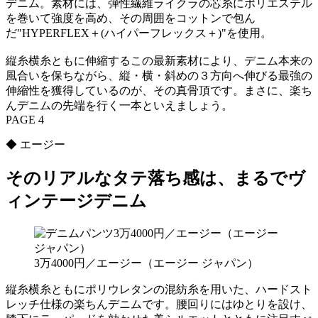
デニム。素材には、弾性繊維ライクラの芯糸にポリエステル
を巻いて強度を高め、その周囲をコットンで包ん
だ"HYPERFLEX＋(ハイパーフレックス＋)"を使用。
縦糸横糸ともに伸縮するこの最新素材により、デニム本来の
風合いを保ちながら、縦・横・斜めの３方向へ伸びる最強の
伸縮性を獲得しているのが、その真骨頂です。まさに、楽ち
んデニムの先端を行く一本といえましょう。
PAGE 4
◆ エージー
そのリアルなタテ落ち感は、まるでヴ
ィンテージデニム
3万4000円／エージー（エージー ジャパン）
縦糸横糸ともにポリウレタンの混紡糸を用いた、ハードスト
レッチ仕様の楽ちんデニムです。腰回りにはゆとりを設け、