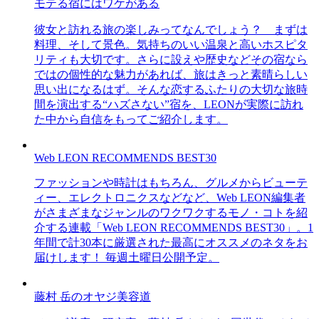
モテる宿にはワケがある
彼女と訪れる旅の楽しみってなんでしょう？ まずは
料理、そして景色。気持ちのいい温泉と高いホスピタ
リティも大切です。さらに設えや歴史などその宿なら
ではの個性的な魅力があれば、旅はきっと素晴らしい
思い出になるはず。そんな恋するふたりの大切な旅時
間を演出する“ハズさない”宿を、LEONが実際に訪れ
た中から自信をもってご紹介します。
Web LEON RECOMMENDS BEST30
ファッションや時計はもちろん、グルメからビューテ
ィー、エレクトロニクスなどなど、Web LEON編集者
がさまざまなジャンルのワクワクするモノ・コトを紹
介する連載「Web LEON RECOMMENDS BEST30」。1
年間で計30本に厳選された最高にオススメのネタをお
届けします！ 毎週土曜日公開予定。
藤村 岳のオヤジ美容道