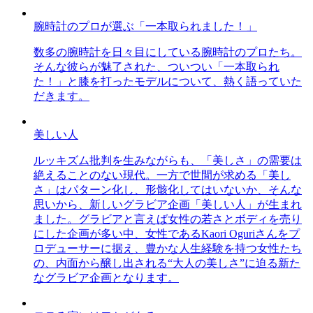
腕時計のプロが選ぶ「一本取られました！」
数多の腕時計を日々目にしている腕時計のプロたち。
そんな彼らが魅了された、ついつい「一本取られ
た！」と膝を打ったモデルについて、熱く語っていた
だきます。
美しい人
ルッキズム批判を生みながらも、「美しさ」の需要は
絶えることのない現代。一方で世間が求める「美し
さ」はパターン化し、形骸化してはいないか、そんな
思いから、新しいグラビア企画「美しい人」が生まれ
ました。グラビアと言えば女性の若さとボディを売り
にした企画が多い中、女性であるKaori Oguriさんをプ
ロデューサーに据え、豊かな人生経験を持つ女性たち
の、内面から醸し出される“大人の美しさ”に迫る新た
なグラビア企画となります。