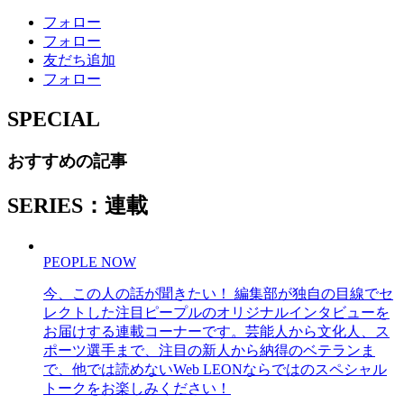
フォロー
フォロー
友だち追加
フォロー
SPECIAL
おすすめの記事
SERIES：連載
PEOPLE NOW
今、この人の話が聞きたい！ 編集部が独自の目線でセ
レクトした注目ピープルのオリジナルインタビューを
お届けする連載コーナーです。芸能人から文化人、ス
ポーツ選手まで、注目の新人から納得のベテランま
で、他では読めないWeb LEONならではのスペシャル
トークをお楽しみください！