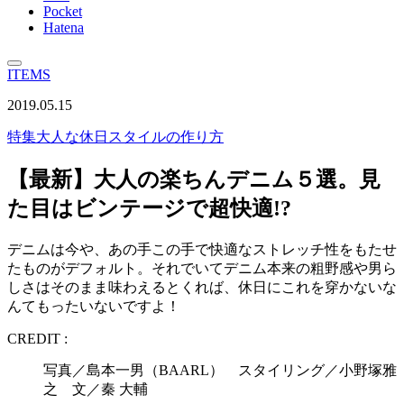
Pocket
Hatena
ITEMS
2019.05.15
特集
大人な休日スタイルの作り方
【最新】大人の楽ちんデニム５選。見
た目はビンテージで超快適!?
デニムは今や、あの手この手で快適なストレッチ性をもたせ
たものがデフォルト。それでいてデニム本来の粗野感や男ら
しさはそのまま味わえるとくれば、休日にこれを穿かないな
んてもったいないですよ！
CREDIT :
写真／島本一男（BAARL） スタイリング／小野塚雅
之 文／秦 大輔