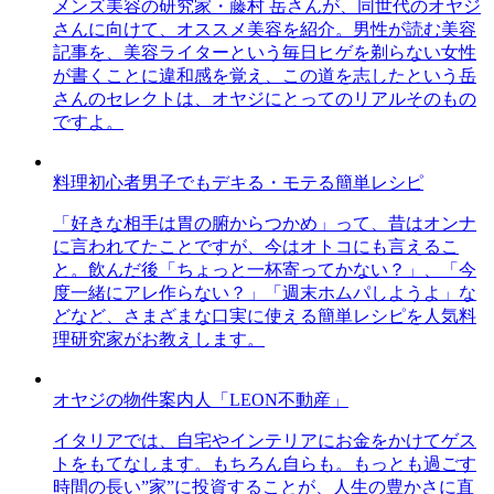
メンズ美容の研究家・藤村 岳さんが、同世代のオヤジ
さんに向けて、オススメ美容を紹介。男性が読む美容
記事を、美容ライターという毎日ヒゲを剃らない女性
が書くことに違和感を覚え、この道を志したという岳
さんのセレクトは、オヤジにとってのリアルそのもの
ですよ。
料理初心者男子でもデキる・モテる簡単レシピ
「好きな相手は胃の腑からつかめ」って、昔はオンナ
に言われてたことですが、今はオトコにも言えるこ
と。飲んだ後「ちょっと一杯寄ってかない？」、「今
度一緒にアレ作らない？」「週末ホムパしようよ」な
どなど、さまざまな口実に使える簡単レシピを人気料
理研究家がお教えします。
オヤジの物件案内人「LEON不動産」
イタリアでは、自宅やインテリアにお金をかけてゲス
トをもてなします。もちろん自らも。もっとも過ごす
時間の長い”家”に投資することが、人生の豊かさに直