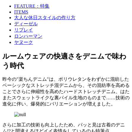
FEATURE：特集
ITEMS
大人な休日スタイルの作り方
ディーゼル
リプレイ
ロンハーマン
ヤヌーク
ルームウェアの快適さをデニムで味わ
う時代
昨今の"楽ちんデニム"は、ポリウレタンをわずかに混紡した
ベーシックなストレッチ混デニムから、その混紡率を高める
ことでさらに伸縮性を高めたハードストレッチデニム、はた
またスウェットライクな裏パイル生地のものまで……技術の
進化に伴い、爆発的にバリエーションが増えました。
さらに加工の技術も向上したため、パッと見は古着のデニ
ム!?と間違えるほどイイ表情をしているのも特筆点。