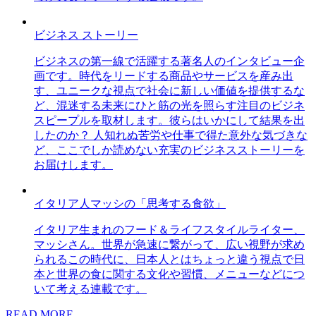
ビジネス ストーリー
ビジネスの第一線で活躍する著名人のインタビュー企
画です。時代をリードする商品やサービスを産み出
す、ユニークな視点で社会に新しい価値を提供するな
ど、混迷する未来にひと筋の光を照らす注目のビジネ
スピープルを取材します。彼らはいかにして結果を出
したのか？ 人知れぬ苦労や仕事で得た意外な気づきな
ど、ここでしか読めない充実のビジネスストーリーを
お届けします。
イタリア人マッシの「思考する食欲」
イタリア生まれのフード＆ライフスタイルライター、
マッシさん。世界が急速に繋がって、広い視野が求め
られるこの時代に、日本人とはちょっと違う視点で日
本と世界の食に関する文化や習慣、メニューなどにつ
いて考える連載です。
READ MORE