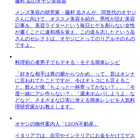
藤村 岳のオヤジ美容道
メンズ美容の研究家・藤村 岳さんが、同世代のオヤジ
さんに向けて、オススメ美容を紹介。男性が読む美容
記事を、美容ライターという毎日ヒゲを剃らない女性
が書くことに違和感を覚え、この道を志したという岳
さんのセレクトは、オヤジにとってのリアルそのもの
ですよ。
料理初心者男子でもデキる・モテる簡単レシピ
「好きな相手は胃の腑からつかめ」って、昔はオンナ
に言われてたことですが、今はオトコにも言えるこ
と。飲んだ後「ちょっと一杯寄ってかない？」、「今
度一緒にアレ作らない？」「週末ホムパしようよ」な
どなど、さまざまな口実に使える簡単レシピを人気料
理研究家がお教えします。
オヤジの物件案内人「LEON不動産」
イタリアでは、自宅やインテリアにお金をかけてゲス