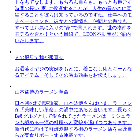
トをもてなします。もちろん自らも。もっとも過ごす
時間の長い”家”に投資することが、人生の豊かさに直
結することを彼らは知っているのですね。仕事へのモ
チベーションも、彼女との愛情も、仲間との遊びも、
すべてはお気に入りの”家”で育まれます。世の物件を
モテるか否か！という目線で、LEON不動産がご案内
いたします。
人の服見て我が服直せ
お洒落オヤジの実例をもとに、着こなし術とキーとな
るアイテム、そしてその演出効果をお伝えします。
山本益博のラーメン革命！
日本初の料理評論家、山本益博さんはいま、ラーメン
が「美味しい革命」の渦中にあると言います。長らく
B級グルメとして愛されてきたラーメンは、ミシュラ
ンも認める一流の料理へと変貌を遂げつつあります。
新時代に向けて群雄割拠する街のラーメン店を巨匠自
らが実食リポートする連載です。