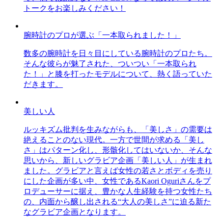
トークをお楽しみください！
腕時計のプロが選ぶ「一本取られました！」
数多の腕時計を日々目にしている腕時計のプロたち。
そんな彼らが魅了された、ついつい「一本取られ
た！」と膝を打ったモデルについて、熱く語っていた
だきます。
美しい人
ルッキズム批判を生みながらも、「美しさ」の需要は
絶えることのない現代。一方で世間が求める「美し
さ」はパターン化し、形骸化してはいないか、そんな
思いから、新しいグラビア企画「美しい人」が生まれ
ました。グラビアと言えば女性の若さとボディを売り
にした企画が多い中、女性であるKaori Oguriさんをプ
ロデューサーに据え、豊かな人生経験を持つ女性たち
の、内面から醸し出される“大人の美しさ”に迫る新た
なグラビア企画となります。