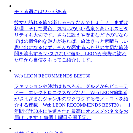
モテる宿にはワケがある
彼女と訪れる旅の楽しみってなんでしょう？ まずは
料理、そして景色。気持ちのいい温泉と高いホスピタ
リティも大切です。さらに設えや歴史などその宿なら
ではの個性的な魅力があれば、旅はきっと素晴らしい
思い出になるはず。そんな恋するふたりの大切な旅時
間を演出する“ハズさない”宿を、LEONが実際に訪れ
た中から自信をもってご紹介します。
Web LEON RECOMMENDS BEST30
ファッションや時計はもちろん、グルメからビューテ
ィー、エレクトロニクスなどなど、Web LEON編集者
がさまざまなジャンルのワクワクするモノ・コトを紹
介する連載「Web LEON RECOMMENDS BEST30」。1
年間で計30本に厳選された最高にオススメのネタをお
届けします！ 毎週土曜日公開予定。