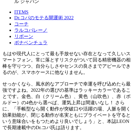
ル ジャパン
ITEMS
Dr.コパのモテる開運術 2022
コーチ
ラルコバレーノ
リボーン
ボナベンチュラ
もはや現代人にとって最も手放せない存在となって久しいス
マートフォン。常に落とすリスクがついて回る精密機器の相
棒を守りつつ、自分らしさやセンスの良さまでアピールでき
るのが、スマホケースに他なりません。
せっかくなら、風水的なアプローチで幸運を呼び込めたら最
強ですよね。2022年の選びの基準はラッキーカラーであるこ
とです。金色、白（クリーム色）、黄色（山吹色）、赤（ボ
ルドー）の4色から選べば、運気上昇は間違いなし！ さら
に、「手帳型なら開く動作が突破口や活躍の場、人脈を開く
効果効能が、閉じる動作が名実ともにプライベートを守ると
いう意味合いをもつためより良いでしょう」と、本誌LEON
で長期連載中のDr.コパ氏は語ります。