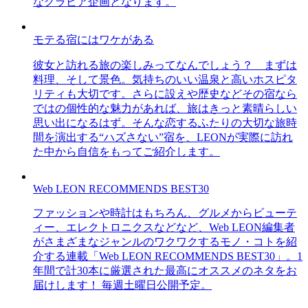
なグラビア企画となります。
モテる宿にはワケがある
彼女と訪れる旅の楽しみってなんでしょう？ まずは
料理、そして景色。気持ちのいい温泉と高いホスピタ
リティも大切です。さらに設えや歴史などその宿なら
ではの個性的な魅力があれば、旅はきっと素晴らしい
思い出になるはず。そんな恋するふたりの大切な旅時
間を演出する“ハズさない”宿を、LEONが実際に訪れ
た中から自信をもってご紹介します。
Web LEON RECOMMENDS BEST30
ファッションや時計はもちろん、グルメからビューテ
ィー、エレクトロニクスなどなど、Web LEON編集者
がさまざまなジャンルのワクワクするモノ・コトを紹
介する連載「Web LEON RECOMMENDS BEST30」。1
年間で計30本に厳選された最高にオススメのネタをお
届けします！ 毎週土曜日公開予定。