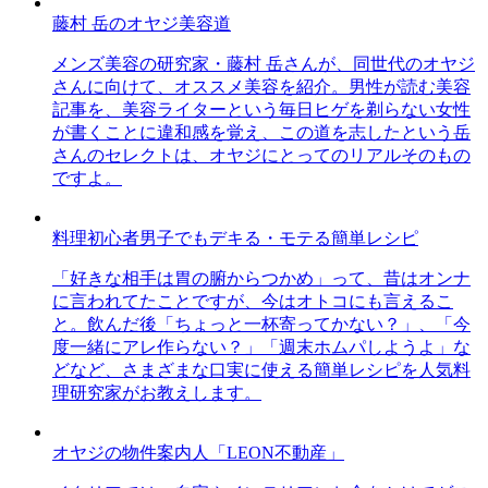
藤村 岳のオヤジ美容道
メンズ美容の研究家・藤村 岳さんが、同世代のオヤジ
さんに向けて、オススメ美容を紹介。男性が読む美容
記事を、美容ライターという毎日ヒゲを剃らない女性
が書くことに違和感を覚え、この道を志したという岳
さんのセレクトは、オヤジにとってのリアルそのもの
ですよ。
料理初心者男子でもデキる・モテる簡単レシピ
「好きな相手は胃の腑からつかめ」って、昔はオンナ
に言われてたことですが、今はオトコにも言えるこ
と。飲んだ後「ちょっと一杯寄ってかない？」、「今
度一緒にアレ作らない？」「週末ホムパしようよ」な
どなど、さまざまな口実に使える簡単レシピを人気料
理研究家がお教えします。
オヤジの物件案内人「LEON不動産」