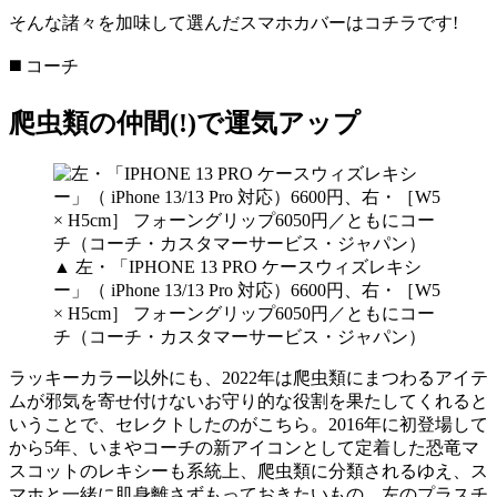
そんな諸々を加味して選んだスマホカバーはコチラです!
◼️ コーチ
爬虫類の仲間(!)で運気アップ
▲ 左・「IPHONE 13 PRO ケースウィズレキシ
ー」（ iPhone 13/13 Pro 対応）6600円、右・［W5
× H5cm］ フォーングリップ6050円／ともにコー
チ（コーチ・カスタマーサービス・ジャパン）
ラッキーカラー以外にも、2022年は爬虫類にまつわるアイテ
ムが邪気を寄せ付けないお守り的な役割を果たしてくれると
いうことで、セレクトしたのがこちら。2016年に初登場して
から5年、いまやコーチの新アイコンとして定着した恐竜マ
スコットのレキシーも系統上、爬虫類に分類されるゆえ、ス
マホと一緒に肌身離さずもっておきたいもの。左のプラスチ