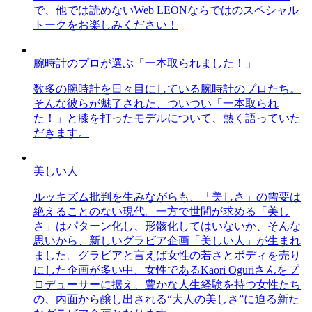
で、他では読めないWeb LEONならではのスペシャル
トークをお楽しみください！
腕時計のプロが選ぶ「一本取られました！」
数多の腕時計を日々目にしている腕時計のプロたち。
そんな彼らが魅了された、ついつい「一本取られ
た！」と膝を打ったモデルについて、熱く語っていた
だきます。
美しい人
ルッキズム批判を生みながらも、「美しさ」の需要は
絶えることのない現代。一方で世間が求める「美し
さ」はパターン化し、形骸化してはいないか、そんな
思いから、新しいグラビア企画「美しい人」が生まれ
ました。グラビアと言えば女性の若さとボディを売り
にした企画が多い中、女性であるKaori Oguriさんをプ
ロデューサーに据え、豊かな人生経験を持つ女性たち
の、内面から醸し出される“大人の美しさ”に迫る新た