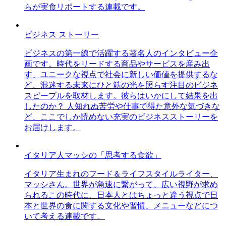
らが実食リポートする連載です。
ビジネス ストーリー
ビジネスの第一線で活躍する著名人のインタビュー企
画です。時代をリードする商品やサービスを産み出
す、ユニークな視点で社会に新しい価値を提供するな
ど、混迷する未来にひと筋の光を照らす注目のビジネ
スピープルを取材します。彼らはいかにして結果を出
したのか？ 人知れぬ苦労や仕事で得た意外な気づきな
ど、ここでしか読めない充実のビジネスストーリーを
お届けします。
イタリア人マッシの「思考する食欲」
イタリア生まれのフード＆ライフスタイルライター、
マッシさん。世界が急速に繋がって、広い視野が求め
られるこの時代に、日本人とはちょっと違う視点で日
本と世界の食に関する文化や習慣、メニューなどにつ
いて考える連載です。