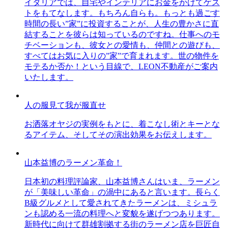
イタリアでは、自宅やインテリアにお金をかけてゲス
トをもてなします。もちろん自らも。もっとも過ごす
時間の長い”家”に投資することが、人生の豊かさに直
結することを彼らは知っているのですね。仕事へのモ
チベーションも、彼女との愛情も、仲間との遊びも、
すべてはお気に入りの”家”で育まれます。世の物件を
モテるか否か！という目線で、LEON不動産がご案内
いたします。
人の服見て我が服直せ
お洒落オヤジの実例をもとに、着こなし術とキーとな
るアイテム、そしてその演出効果をお伝えします。
山本益博のラーメン革命！
日本初の料理評論家、山本益博さんはいま、ラーメン
が「美味しい革命」の渦中にあると言います。長らく
B級グルメとして愛されてきたラーメンは、ミシュラ
ンも認める一流の料理へと変貌を遂げつつあります。
新時代に向けて群雄割拠する街のラーメン店を巨匠自