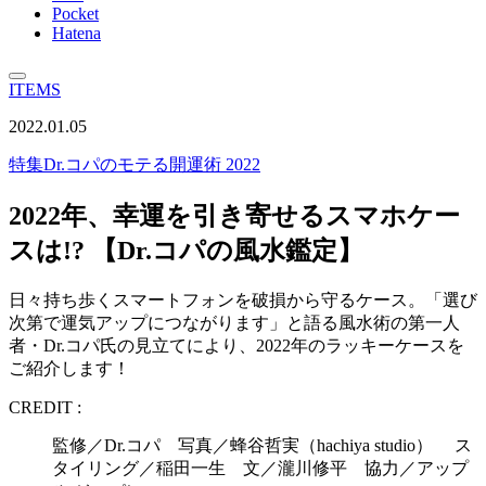
Pocket
Hatena
ITEMS
2022.01.05
特集
Dr.コパのモテる開運術 2022
2022年、幸運を引き寄せるスマホケー
スは!? 【Dr.コパの風水鑑定】
日々持ち歩くスマートフォンを破損から守るケース。「選び
次第で運気アップにつながります」と語る風水術の第一人
者・Dr.コパ氏の見立てにより、2022年のラッキーケースを
ご紹介します！
CREDIT :
監修／Dr.コパ 写真／蜂谷哲実（hachiya studio） ス
タイリング／稲田一生 文／瀧川修平 協力／アップ