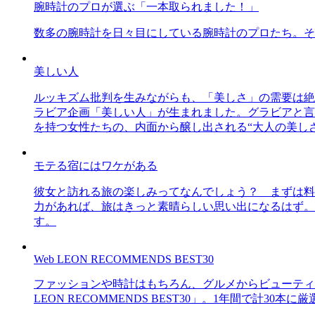
腕時計のプロが選ぶ「一本取られました！」
数多の腕時計を日々目にしている腕時計のプロたち。そ
美しい人
ルッキズム批判を生みながらも、「美しさ」の需要は絶
ラビア企画「美しい人」が生まれました。グラビアと言え
を持つ女性たちの、内面から醸し出される“大人の美し
モテる宿にはワケがある
彼女と訪れる旅の楽しみってなんでしょう？ まずは料
力があれば、旅はきっと素晴らしい思い出になるはず。
す。
Web LEON RECOMMENDS BEST30
ファッションや時計はもちろん、グルメからビューティー
LEON RECOMMENDS BEST30」。1年間で計