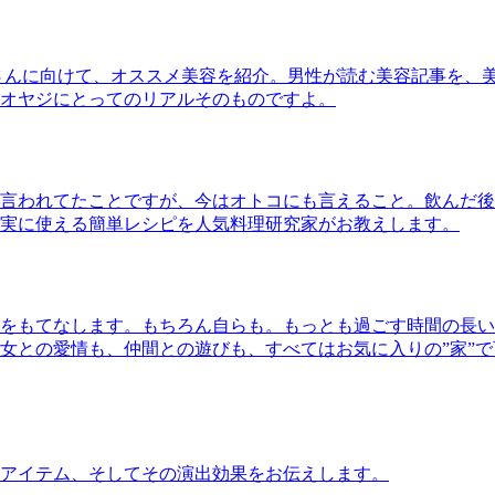
さんに向けて、オススメ美容を紹介。男性が読む美容記事を、
オヤジにとってのリアルそのものですよ。
言われてたことですが、今はオトコにも言えること。飲んだ後
実に使える簡単レシピを人気料理研究家がお教えします。
をもてなします。もちろん自らも。もっとも過ごす時間の長い
女との愛情も、仲間との遊びも、すべてはお気に入りの”家”
アイテム、そしてその演出効果をお伝えします。