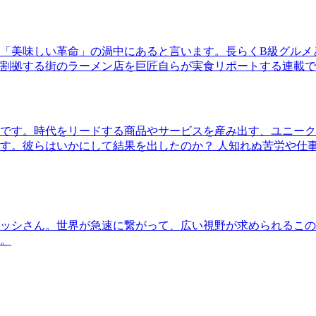
「美味しい革命」の渦中にあると言います。長らくB級グルメ
割拠する街のラーメン店を巨匠自らが実食リポートする連載で
です。時代をリードする商品やサービスを産み出す、ユニーク
す。彼らはいかにして結果を出したのか？ 人知れぬ苦労や仕
ッシさん。世界が急速に繋がって、広い視野が求められるこの
。