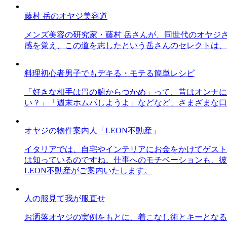
藤村 岳のオヤジ美容道
メンズ美容の研究家・藤村 岳さんが、同世代のオヤジ
感を覚え、この道を志したという岳さんのセレクトは、
料理初心者男子でもデキる・モテる簡単レシピ
「好きな相手は胃の腑からつかめ」って、昔はオンナに
い？」「週末ホムパしようよ」などなど、さまざまな口
オヤジの物件案内人「LEON不動産」
イタリアでは、自宅やインテリアにお金をかけてゲスト
は知っているのですね。仕事へのモチベーションも、彼
LEON不動産がご案内いたします。
人の服見て我が服直せ
お洒落オヤジの実例をもとに、着こなし術とキーとなる