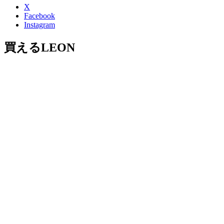
X
Facebook
Instagram
買えるLEON