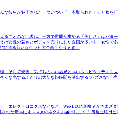
んな彼らが魅了された、ついつい「一本取られた！」と膝を打
えることのない現代。一方で世間が求める「美しさ」はパター
ば女性の若さとボディを売りにした企画が多い中、女性であるKao
さ”に迫る新たなグラビア企画となります。
理、そして景色。気持ちのいい温泉と高いホスピタリティも大
そんな恋するふたりの大切な旅時間を演出する“ハズさない”宿
、エレクトロニクスなどなど、Web LEON編集者がさまざ
30本に厳選された最高にオススメのネタをお届けします！ 毎週土曜日