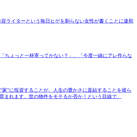
美容ライターという毎日ヒゲを剃らない女性が書くことに違和
「ちょっと一杯寄ってかない？」、「今度一緒にアレ作らな
”家”に投資することが、人生の豊かさに直結することを彼ら
で育まれます。世の物件をモテるか否か！という目線で、