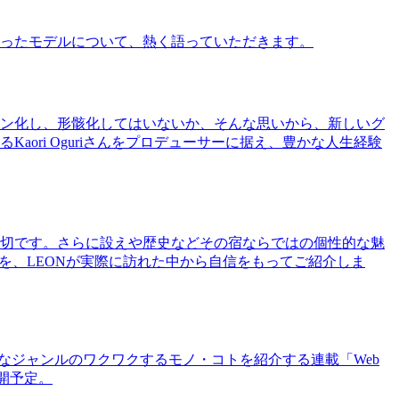
ったモデルについて、熱く語っていただきます。
ン化し、形骸化してはいないか、そんな思いから、新しいグ
ri Oguriさんをプロデューサーに据え、豊かな人生経験
切です。さらに設えや歴史などその宿ならではの個性的な魅
を、LEONが実際に訪れた中から自信をもってご紹介しま
まなジャンルのワクワクするモノ・コトを紹介する連載「Web
公開予定。