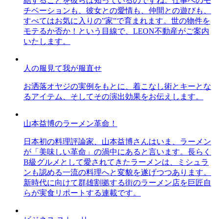
結することを彼らは知っているのですね。仕事へのモ
チベーションも、彼女との愛情も、仲間との遊びも、
すべてはお気に入りの”家”で育まれます。世の物件を
モテるか否か！という目線で、LEON不動産がご案内
いたします。
人の服見て我が服直せ
お洒落オヤジの実例をもとに、着こなし術とキーとな
るアイテム、そしてその演出効果をお伝えします。
山本益博のラーメン革命！
日本初の料理評論家、山本益博さんはいま、ラーメン
が「美味しい革命」の渦中にあると言います。長らく
B級グルメとして愛されてきたラーメンは、ミシュラ
ンも認める一流の料理へと変貌を遂げつつあります。
新時代に向けて群雄割拠する街のラーメン店を巨匠自
らが実食リポートする連載です。