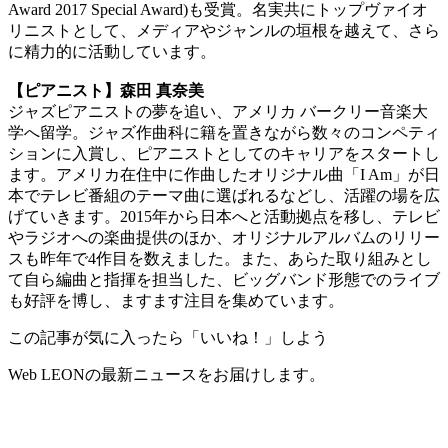
Award 2017 Special Award)も受賞。名実共にトップヴァイオ
リニストとして、メディアやジャンルの垣根を越えて、さら
に精力的に活動しています。
【ピアニスト】森田 真奈美
ジャズピアニストの夢を追い、アメリカ バークリー音楽大
学へ留学。ジャズ作曲科に籍を置きながら数々のコンペティ
ションに入賞し、ピアニストとしてのキャリアをスタートし
ます。アメリカ在住中に作曲したオリジナル曲「I Am」が日
本でテレビ番組のテーマ曲に選ばれるなどし、活躍の場を広
げていきます。2015年から日本へと活動拠点を移し、テレビ
やラジオへの楽曲提供のほか、オリジナルアルバムのリリー
スも昨年で4作目を数えました。また、あらた取り組みとし
て自ら編曲と指揮を担当した、ビッグバンド形態でのライブ
も好評を博し、ますます注目を集めています。
この記事が気に入ったら「いいね！」しよう
Web LEONの最新ニュースをお届けします。