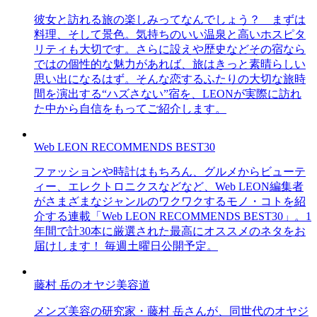
彼女と訪れる旅の楽しみってなんでしょう？ まずは
料理、そして景色。気持ちのいい温泉と高いホスピタ
リティも大切です。さらに設えや歴史などその宿なら
ではの個性的な魅力があれば、旅はきっと素晴らしい
思い出になるはず。そんな恋するふたりの大切な旅時
間を演出する“ハズさない”宿を、LEONが実際に訪れ
た中から自信をもってご紹介します。
Web LEON RECOMMENDS BEST30
ファッションや時計はもちろん、グルメからビューテ
ィー、エレクトロニクスなどなど、Web LEON編集者
がさまざまなジャンルのワクワクするモノ・コトを紹
介する連載「Web LEON RECOMMENDS BEST30」。1
年間で計30本に厳選された最高にオススメのネタをお
届けします！ 毎週土曜日公開予定。
藤村 岳のオヤジ美容道
メンズ美容の研究家・藤村 岳さんが、同世代のオヤジ