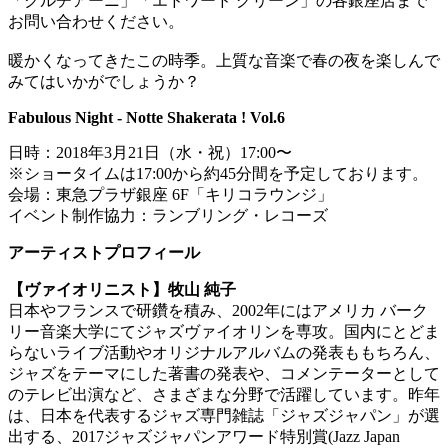
「クルチアーニ」「エドワード グリーン」の各銀座店まで
お問い合わせください。
暖かくなってきたこの時季。上質な音楽で春の夜を楽しんで
みてはいかがでしょうか？
Fabulous Night - Notte Shakerata ! Vol.6
日時：2018年3月21日（水・祝）17:00〜
※ショータイムは17:00から約45分間を予定しております。
会場：東急プラザ銀座 6F「キリコラウンジ」
イベント制作協力：ランブリング・レコーズ
アーティストプロフィール
【ヴァイオリニスト】牧山 純子
日本やフランスで研鑽を積み、2002年にはアメリカ バーク
リー音楽大学にてジャズヴァイオリンを専攻。国内にとどま
らないライブ活動やオリジナルアルバムの発表ももちろん、
ジャズをテーマにした著書の発表や、コメンテーターとして
のテレビ出演など、さまざまな分野で活躍しています。昨年
は、日本を代表するジャズ専門雑誌「ジャズジャパン」が選
出する、2017ジャズジャパンアワード特別賞(Jazz Japan