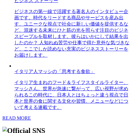
ビジネス ストーリー
ビジネスの第一線で活躍する著名人のインタビュー企
画です。時代をリードする商品やサービスを産み出
す、ユニークな視点で社会に新しい価値を提供するな
ど、混迷する未来にひと筋の光を照らす注目のビジネ
スピープルを取材します。彼らはいかにして結果を出
したのか？ 人知れぬ苦労や仕事で得た意外な気づきな
ど、ここでしか読めない充実のビジネスストーリーを
お届けします。
イタリア人マッシの「思考する食欲」
イタリア生まれのフード＆ライフスタイルライター、
マッシさん。世界が急速に繋がって、広い視野が求め
られるこの時代に、日本人とはちょっと違う視点で日
本と世界の食に関する文化や習慣、メニューなどにつ
いて考える連載です。
READ MORE