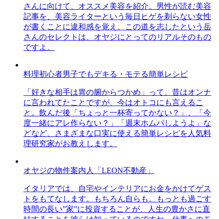
さんに向けて、オススメ美容を紹介。男性が読む美容
記事を、美容ライターという毎日ヒゲを剃らない女性
が書くことに違和感を覚え、この道を志したという岳
さんのセレクトは、オヤジにとってのリアルそのもの
ですよ。
料理初心者男子でもデキる・モテる簡単レシピ
「好きな相手は胃の腑からつかめ」って、昔はオンナ
に言われてたことですが、今はオトコにも言えるこ
と。飲んだ後「ちょっと一杯寄ってかない？」、「今
度一緒にアレ作らない？」「週末ホムパしようよ」な
どなど、さまざまな口実に使える簡単レシピを人気料
理研究家がお教えします。
オヤジの物件案内人「LEON不動産」
イタリアでは、自宅やインテリアにお金をかけてゲス
トをもてなします。もちろん自らも。もっとも過ごす
時間の長い”家”に投資することが、人生の豊かさに直