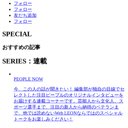
フォロー
フォロー
友だち追加
フォロー
SPECIAL
おすすめの記事
SERIES：連載
PEOPLE NOW
今、この人の話が聞きたい！ 編集部が独自の目線でセ
レクトした注目ピープルのオリジナルインタビューを
お届けする連載コーナーです。芸能人から文化人、ス
ポーツ選手まで、注目の新人から納得のベテランま
で、他では読めないWeb LEONならではのスペシャル
トークをお楽しみください！