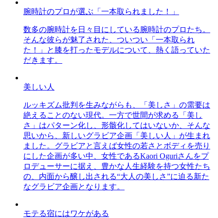
腕時計のプロが選ぶ「一本取られました！」
数多の腕時計を日々目にしている腕時計のプロたち。
そんな彼らが魅了された、ついつい「一本取られ
た！」と膝を打ったモデルについて、熱く語っていた
だきます。
美しい人
ルッキズム批判を生みながらも、「美しさ」の需要は
絶えることのない現代。一方で世間が求める「美し
さ」はパターン化し、形骸化してはいないか、そんな
思いから、新しいグラビア企画「美しい人」が生まれ
ました。グラビアと言えば女性の若さとボディを売り
にした企画が多い中、女性であるKaori Oguriさんをプ
ロデューサーに据え、豊かな人生経験を持つ女性たち
の、内面から醸し出される“大人の美しさ”に迫る新た
なグラビア企画となります。
モテる宿にはワケがある