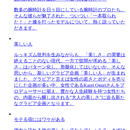
数多の腕時計を日々目にしている腕時計のプロたち。
そんな彼らが魅了された、ついつい「一本取られ
た！」と膝を打ったモデルについて、熱く語っていた
だきます。
美しい人
ルッキズム批判を生みながらも、「美しさ」の需要は
絶えることのない現代。一方で世間が求める「美し
さ」はパターン化し、形骸化してはいないか、そんな
思いから、新しいグラビア企画「美しい人」が生まれ
ました。グラビアと言えば女性の若さとボディを売り
にした企画が多い中、女性であるKaori Oguriさんをプ
ロデューサーに据え、豊かな人生経験を持つ女性たち
の、内面から醸し出される“大人の美しさ”に迫る新た
なグラビア企画となります。
モテる宿にはワケがある