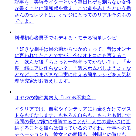
記事を、美容ライターという毎日ヒゲを剃らない女性
が書くことに違和感を覚え、この道を志したという岳
さんのセレクトは、オヤジにとってのリアルそのもの
ですよ。
料理初心者男子でもデキる・モテる簡単レシピ
「好きな相手は胃の腑からつかめ」って、昔はオンナ
に言われてたことですが、今はオトコにも言えるこ
と。飲んだ後「ちょっと一杯寄ってかない？」、「今
度一緒にアレ作らない？」「週末ホムパしようよ」な
どなど、さまざまな口実に使える簡単レシピを人気料
理研究家がお教えします。
オヤジの物件案内人「LEON不動産」
イタリアでは、自宅やインテリアにお金をかけてゲス
トをもてなします。もちろん自らも。もっとも過ごす
時間の長い”家”に投資することが、人生の豊かさに直
結することを彼らは知っているのですね。仕事へのモ
チベーションも、彼女との愛情も、仲間との遊びも、