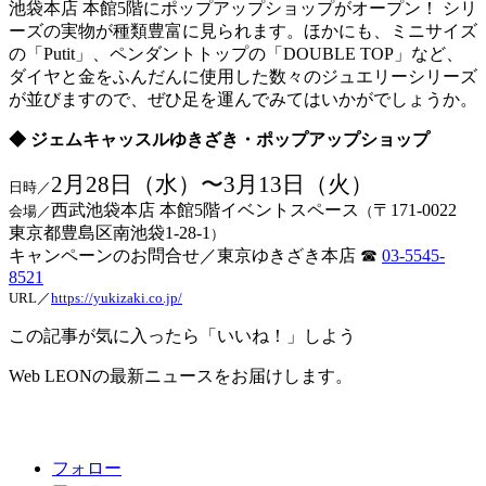
池袋本店 本館5階にポップアップショップがオープン！ シリ
ーズの実物が種類豊富に見られます。ほかにも、ミニサイズ
の「Putit」、ペンダントトップの「DOUBLE TOP」など、
ダイヤと金をふんだんに使用した数々のジュエリーシリーズ
が並びますので、ぜひ足を運んでみてはいかがでしょうか。
◆ ジェムキャッスルゆきざき・ポップアップショップ
2月28日（水）〜3月13日（火）
日時／
西武池袋本店 本館5階イベントスペース
〒171-0022
会場／
（
東京都豊島区南池袋1-28-1
）
キャンペーンのお問合せ／東京ゆきざき本店 ☎
03-5545-
8521
URL／
https://yukizaki.co.jp/
この記事が気に入ったら「いいね！」しよう
Web LEONの最新ニュースをお届けします。
フォロー