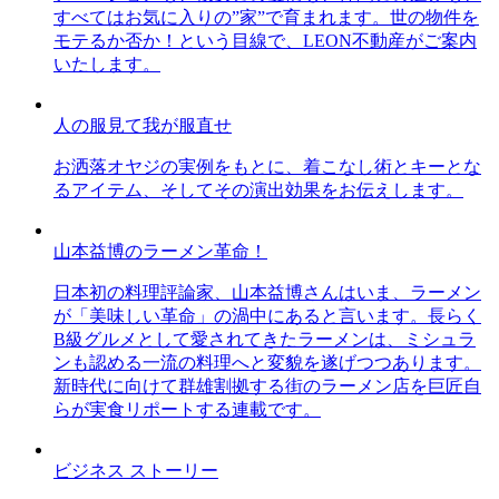
すべてはお気に入りの”家”で育まれます。世の物件を
モテるか否か！という目線で、LEON不動産がご案内
いたします。
人の服見て我が服直せ
お洒落オヤジの実例をもとに、着こなし術とキーとな
るアイテム、そしてその演出効果をお伝えします。
山本益博のラーメン革命！
日本初の料理評論家、山本益博さんはいま、ラーメン
が「美味しい革命」の渦中にあると言います。長らく
B級グルメとして愛されてきたラーメンは、ミシュラ
ンも認める一流の料理へと変貌を遂げつつあります。
新時代に向けて群雄割拠する街のラーメン店を巨匠自
らが実食リポートする連載です。
ビジネス ストーリー