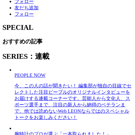
フォロー
友だち追加
フォロー
SPECIAL
おすすめの記事
SERIES：連載
PEOPLE NOW
今、この人の話が聞きたい！ 編集部が独自の目線でセ
レクトした注目ピープルのオリジナルインタビューを
お届けする連載コーナーです。芸能人から文化人、ス
ポーツ選手まで、注目の新人から納得のベテランま
で、他では読めないWeb LEONならではのスペシャル
トークをお楽しみください！
腕時計のプロが選ぶ「一本取られました！」