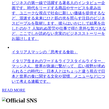
ビジネスの第一線で活躍する著名人のインタビュー企
画です。時代をリードする商品やサービスを産み出
す、ユニークな視点で社会に新しい価値を提供するな
ど、混迷する未来にひと筋の光を照らす注目のビジネ
スピープルを取材します。彼らはいかにして結果を出
したのか？ 人知れぬ苦労や仕事で得た意外な気づきな
ど、ここでしか読めない充実のビジネスストーリーを
お届けします。
イタリア人マッシの「思考する食欲」
イタリア生まれのフード＆ライフスタイルライター、
マッシさん。世界が急速に繋がって、広い視野が求め
られるこの時代に、日本人とはちょっと違う視点で日
本と世界の食に関する文化や習慣、メニューなどにつ
いて考える連載です。
READ MORE