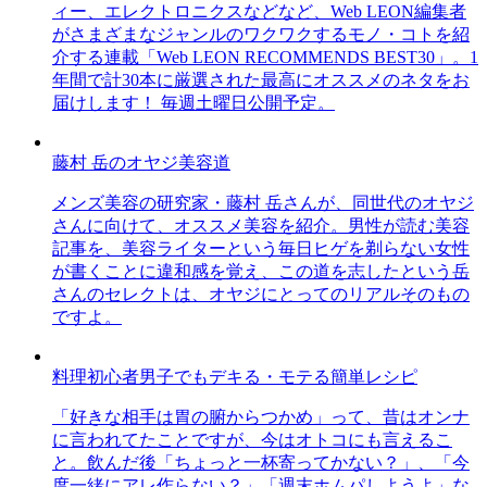
ィー、エレクトロニクスなどなど、Web LEON編集者
がさまざまなジャンルのワクワクするモノ・コトを紹
介する連載「Web LEON RECOMMENDS BEST30」。1
年間で計30本に厳選された最高にオススメのネタをお
届けします！ 毎週土曜日公開予定。
藤村 岳のオヤジ美容道
メンズ美容の研究家・藤村 岳さんが、同世代のオヤジ
さんに向けて、オススメ美容を紹介。男性が読む美容
記事を、美容ライターという毎日ヒゲを剃らない女性
が書くことに違和感を覚え、この道を志したという岳
さんのセレクトは、オヤジにとってのリアルそのもの
ですよ。
料理初心者男子でもデキる・モテる簡単レシピ
「好きな相手は胃の腑からつかめ」って、昔はオンナ
に言われてたことですが、今はオトコにも言えるこ
と。飲んだ後「ちょっと一杯寄ってかない？」、「今
度一緒にアレ作らない？」「週末ホムパしようよ」な