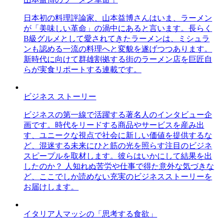
日本初の料理評論家、山本益博さんはいま、ラーメン
が「美味しい革命」の渦中にあると言います。長らく
B級グルメとして愛されてきたラーメンは、ミシュラ
ンも認める一流の料理へと変貌を遂げつつあります。
新時代に向けて群雄割拠する街のラーメン店を巨匠自
らが実食リポートする連載です。
ビジネス ストーリー
ビジネスの第一線で活躍する著名人のインタビュー企
画です。時代をリードする商品やサービスを産み出
す、ユニークな視点で社会に新しい価値を提供するな
ど、混迷する未来にひと筋の光を照らす注目のビジネ
スピープルを取材します。彼らはいかにして結果を出
したのか？ 人知れぬ苦労や仕事で得た意外な気づきな
ど、ここでしか読めない充実のビジネスストーリーを
お届けします。
イタリア人マッシの「思考する食欲」