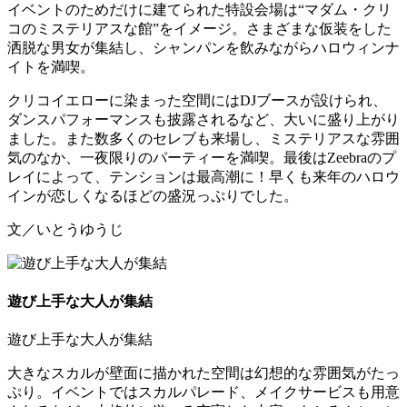
イベントのためだけに建てられた特設会場は“マダム・クリ
コのミステリアスな館”をイメージ。さまざまな仮装をした
洒脱な男女が集結し、シャンパンを飲みながらハロウィンナ
イトを満喫。
クリコイエローに染まった空間にはDJブースが設けられ、
ダンスパフォーマンスも披露されるなど、大いに盛り上がり
ました。また数多くのセレブも来場し、ミステリアスな雰囲
気のなか、一夜限りのパーティーを満喫。最後はZeebraのプ
レイによって、テンションは最高潮に！早くも来年のハロウ
インが恋しくなるほどの盛況っぷりでした。
文／いとうゆうじ
遊び上手な大人が集結
遊び上手な大人が集結
大きなスカルが壁面に描かれた空間は幻想的な雰囲気がたっ
ぷり。イベントではスカルパレード、メイクサービスも用意