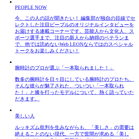
PEOPLE NOW
今、この人の話が聞きたい！ 編集部が独自の目線でセ
レクトした注目ピープルのオリジナルインタビューを
お届けする連載コーナーです。芸能人から文化人、ス
ポーツ選手まで、注目の新人から納得のベテランま
で、他では読めないWeb LEONならではのスペシャル
トークをお楽しみください！
腕時計のプロが選ぶ「一本取られました！」
数多の腕時計を日々目にしている腕時計のプロたち。
そんな彼らが魅了された、ついつい「一本取られ
た！」と膝を打ったモデルについて、熱く語っていた
だきます。
美しい人
ルッキズム批判を生みながらも、「美しさ」の需要は
絶えることのない現代。一方で世間が求める「美し