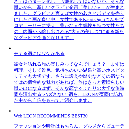
さ」はパターン化し、形骸化してはいないか、そんな
思いから、新しいグラビア企画「美しい人」が生まれ
ました。グラビアと言えば女性の若さとボディを売り
にした企画が多い中、女性であるKaori Oguriさんをプ
ロデューサーに据え、豊かな人生経験を持つ女性たち
の、内面から醸し出される“大人の美しさ”に迫る新た
なグラビア企画となります。
モテる宿にはワケがある
彼女と訪れる旅の楽しみってなんでしょう？ まずは
料理、そして景色。気持ちのいい温泉と高いホスピタ
リティも大切です。さらに設えや歴史などその宿なら
ではの個性的な魅力があれば、旅はきっと素晴らしい
思い出になるはず。そんな恋するふたりの大切な旅時
間を演出する“ハズさない”宿を、LEONが実際に訪れ
た中から自信をもってご紹介します。
Web LEON RECOMMENDS BEST30
ファッションや時計はもちろん、グルメからビューテ