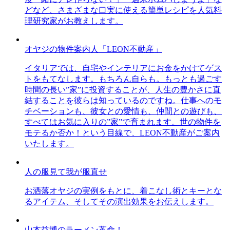
どなど、さまざまな口実に使える簡単レシピを人気料
理研究家がお教えします。
オヤジの物件案内人「LEON不動産」
イタリアでは、自宅やインテリアにお金をかけてゲス
トをもてなします。もちろん自らも。もっとも過ごす
時間の長い”家”に投資することが、人生の豊かさに直
結することを彼らは知っているのですね。仕事へのモ
チベーションも、彼女との愛情も、仲間との遊びも、
すべてはお気に入りの”家”で育まれます。世の物件を
モテるか否か！という目線で、LEON不動産がご案内
いたします。
人の服見て我が服直せ
お洒落オヤジの実例をもとに、着こなし術とキーとな
るアイテム、そしてその演出効果をお伝えします。
山本益博のラーメン革命！