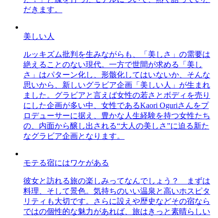
だきます。
美しい人
ルッキズム批判を生みながらも、「美しさ」の需要は
絶えることのない現代。一方で世間が求める「美し
さ」はパターン化し、形骸化してはいないか、そんな
思いから、新しいグラビア企画「美しい人」が生まれ
ました。グラビアと言えば女性の若さとボディを売り
にした企画が多い中、女性であるKaori Oguriさんをプ
ロデューサーに据え、豊かな人生経験を持つ女性たち
の、内面から醸し出される“大人の美しさ”に迫る新た
なグラビア企画となります。
モテる宿にはワケがある
彼女と訪れる旅の楽しみってなんでしょう？ まずは
料理、そして景色。気持ちのいい温泉と高いホスピタ
リティも大切です。さらに設えや歴史などその宿なら
ではの個性的な魅力があれば、旅はきっと素晴らしい