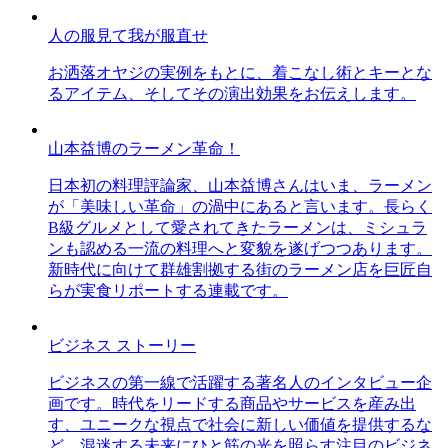
人の服見て我が服直せ
お洒落オヤジの実例をもとに、着こなし術とキーとな
るアイテム、そしてその演出効果をお伝えします。
山本益博のラーメン革命！
日本初の料理評論家、山本益博さんはいま、ラーメン
が「美味しい革命」の渦中にあると言います。長らく
B級グルメとして愛されてきたラーメンは、ミシュラ
ンも認める一流の料理へと変貌を遂げつつあります。
新時代に向けて群雄割拠する街のラーメン店を巨匠自
らが実食リポートする連載です。
ビジネス ストーリー
ビジネスの第一線で活躍する著名人のインタビュー企
画です。時代をリードする商品やサービスを産み出
す、ユニークな視点で社会に新しい価値を提供するな
ど、混迷する未来にひと筋の光を照らす注目のビジネ