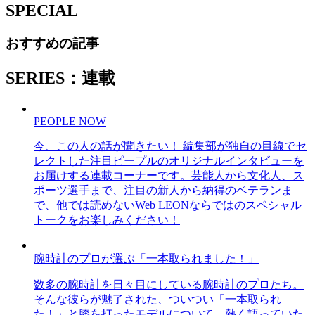
SPECIAL
おすすめの記事
SERIES：連載
PEOPLE NOW
今、この人の話が聞きたい！ 編集部が独自の目線でセ
レクトした注目ピープルのオリジナルインタビューを
お届けする連載コーナーです。芸能人から文化人、ス
ポーツ選手まで、注目の新人から納得のベテランま
で、他では読めないWeb LEONならではのスペシャル
トークをお楽しみください！
腕時計のプロが選ぶ「一本取られました！」
数多の腕時計を日々目にしている腕時計のプロたち。
そんな彼らが魅了された、ついつい「一本取られ
た！」と膝を打ったモデルについて、熱く語っていた