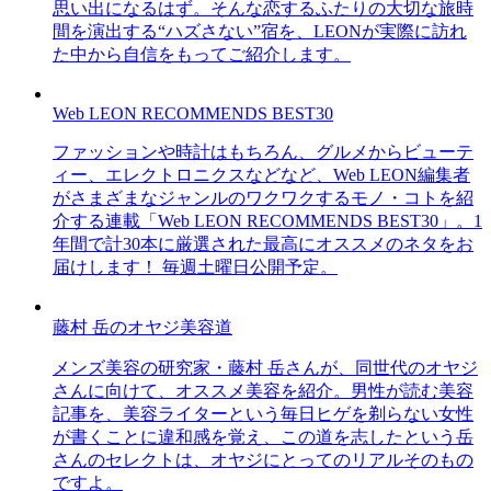
思い出になるはず。そんな恋するふたりの大切な旅時
間を演出する“ハズさない”宿を、LEONが実際に訪れ
た中から自信をもってご紹介します。
Web LEON RECOMMENDS BEST30
ファッションや時計はもちろん、グルメからビューテ
ィー、エレクトロニクスなどなど、Web LEON編集者
がさまざまなジャンルのワクワクするモノ・コトを紹
介する連載「Web LEON RECOMMENDS BEST30」。1
年間で計30本に厳選された最高にオススメのネタをお
届けします！ 毎週土曜日公開予定。
藤村 岳のオヤジ美容道
メンズ美容の研究家・藤村 岳さんが、同世代のオヤジ
さんに向けて、オススメ美容を紹介。男性が読む美容
記事を、美容ライターという毎日ヒゲを剃らない女性
が書くことに違和感を覚え、この道を志したという岳
さんのセレクトは、オヤジにとってのリアルそのもの
ですよ。