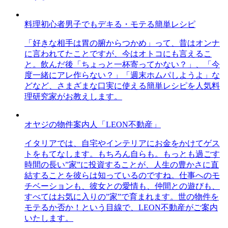
料理初心者男子でもデキる・モテる簡単レシピ
「好きな相手は胃の腑からつかめ」って、昔はオンナ
に言われてたことですが、今はオトコにも言えるこ
と。飲んだ後「ちょっと一杯寄ってかない？」、「今
度一緒にアレ作らない？」「週末ホムパしようよ」な
どなど、さまざまな口実に使える簡単レシピを人気料
理研究家がお教えします。
オヤジの物件案内人「LEON不動産」
イタリアでは、自宅やインテリアにお金をかけてゲス
トをもてなします。もちろん自らも。もっとも過ごす
時間の長い”家”に投資することが、人生の豊かさに直
結することを彼らは知っているのですね。仕事へのモ
チベーションも、彼女との愛情も、仲間との遊びも、
すべてはお気に入りの”家”で育まれます。世の物件を
モテるか否か！という目線で、LEON不動産がご案内
いたします。