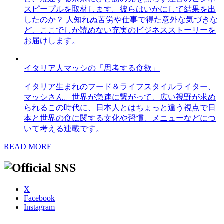
スピープルを取材します。彼らはいかにして結果を出
したのか？ 人知れぬ苦労や仕事で得た意外な気づきな
ど、ここでしか読めない充実のビジネスストーリーを
お届けします。
イタリア人マッシの「思考する食欲」
イタリア生まれのフード＆ライフスタイルライター、
マッシさん。世界が急速に繋がって、広い視野が求め
られるこの時代に、日本人とはちょっと違う視点で日
本と世界の食に関する文化や習慣、メニューなどにつ
いて考える連載です。
READ MORE
X
Facebook
Instagram