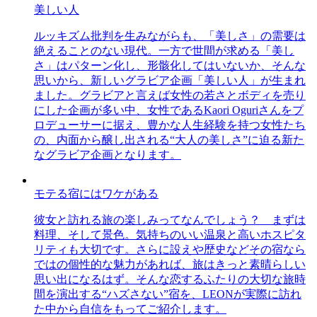
美しい人
ルッキズム批判を生みながらも、「美しさ」の需要は
絶えることのない現代。一方で世間が求める「美し
さ」はパターン化し、形骸化してはいないか、そんな
思いから、新しいグラビア企画「美しい人」が生まれ
ました。グラビアと言えば女性の若さとボディを売り
にした企画が多い中、女性であるKaori Oguriさんをプ
ロデューサーに据え、豊かな人生経験を持つ女性たち
の、内面から醸し出される“大人の美しさ”に迫る新た
なグラビア企画となります。
モテる宿にはワケがある
彼女と訪れる旅の楽しみってなんでしょう？ まずは
料理、そして景色。気持ちのいい温泉と高いホスピタ
リティも大切です。さらに設えや歴史などその宿なら
ではの個性的な魅力があれば、旅はきっと素晴らしい
思い出になるはず。そんな恋するふたりの大切な旅時
間を演出する“ハズさない”宿を、LEONが実際に訪れ
た中から自信をもってご紹介します。