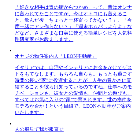
「好きな相手は胃の腑からつかめ」って、昔はオンナ
に言われてたことですが、今はオトコにも言えるこ
と。飲んだ後「ちょっと一杯寄ってかない？」、「今
度一緒にアレ作らない？」「週末ホムパしようよ」な
どなど、さまざまな口実に使える簡単レシピを人気料
理研究家がお教えします。
オヤジの物件案内人「LEON不動産」
イタリアでは、自宅やインテリアにお金をかけてゲス
トをもてなします。もちろん自らも。もっとも過ごす
時間の長い”家”に投資することが、人生の豊かさに直
結することを彼らは知っているのですね。仕事へのモ
チベーションも、彼女との愛情も、仲間との遊びも、
すべてはお気に入りの”家”で育まれます。世の物件を
モテるか否か！という目線で、LEON不動産がご案内
いたします。
人の服見て我が服直せ