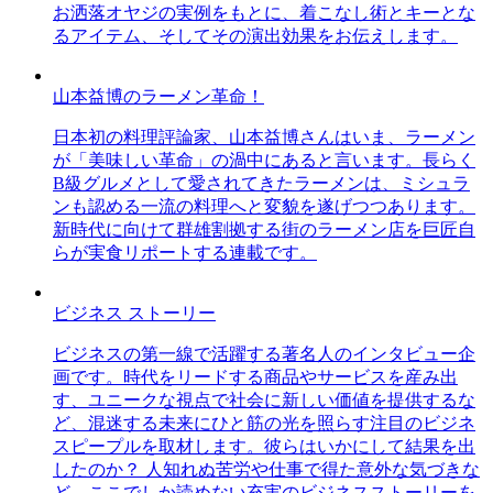
お洒落オヤジの実例をもとに、着こなし術とキーとな
るアイテム、そしてその演出効果をお伝えします。
山本益博のラーメン革命！
日本初の料理評論家、山本益博さんはいま、ラーメン
が「美味しい革命」の渦中にあると言います。長らく
B級グルメとして愛されてきたラーメンは、ミシュラ
ンも認める一流の料理へと変貌を遂げつつあります。
新時代に向けて群雄割拠する街のラーメン店を巨匠自
らが実食リポートする連載です。
ビジネス ストーリー
ビジネスの第一線で活躍する著名人のインタビュー企
画です。時代をリードする商品やサービスを産み出
す、ユニークな視点で社会に新しい価値を提供するな
ど、混迷する未来にひと筋の光を照らす注目のビジネ
スピープルを取材します。彼らはいかにして結果を出
したのか？ 人知れぬ苦労や仕事で得た意外な気づきな
ど、ここでしか読めない充実のビジネスストーリーを