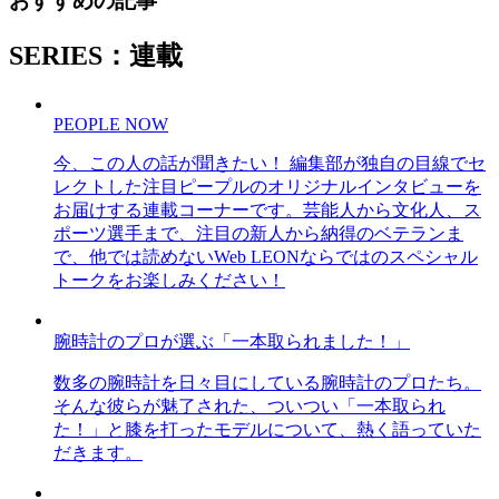
おすすめの記事
SERIES：連載
PEOPLE NOW
今、この人の話が聞きたい！ 編集部が独自の目線でセ
レクトした注目ピープルのオリジナルインタビューを
お届けする連載コーナーです。芸能人から文化人、ス
ポーツ選手まで、注目の新人から納得のベテランま
で、他では読めないWeb LEONならではのスペシャル
トークをお楽しみください！
腕時計のプロが選ぶ「一本取られました！」
数多の腕時計を日々目にしている腕時計のプロたち。
そんな彼らが魅了された、ついつい「一本取られ
た！」と膝を打ったモデルについて、熱く語っていた
だきます。