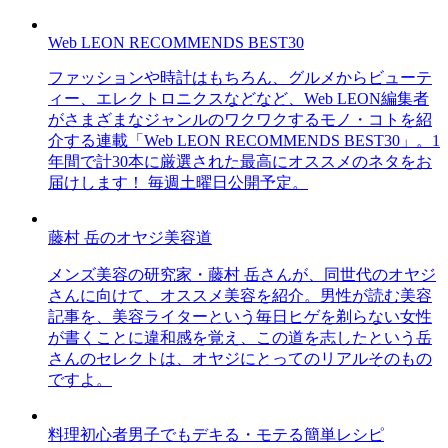
Web LEON RECOMMENDS BEST30
ファッションや時計はもちろん、グルメからビューテ
ィー、エレクトロニクスなどなど、Web LEON編集者
がさまざまなジャンルのワクワクするモノ・コトを紹
介する連載「Web LEON RECOMMENDS BEST30」。1
年間で計30本に厳選された最高にオススメのネタをお
届けします！ 毎週土曜日公開予定。
藤村 岳のオヤジ美容道
メンズ美容の研究家・藤村 岳さんが、同世代のオヤジ
さんに向けて、オススメ美容を紹介。男性が読む美容
記事を、美容ライターという毎日ヒゲを剃らない女性
が書くことに違和感を覚え、この道を志したという岳
さんのセレクトは、オヤジにとってのリアルそのもの
ですよ。
料理初心者男子でもデキる・モテる簡単レシピ