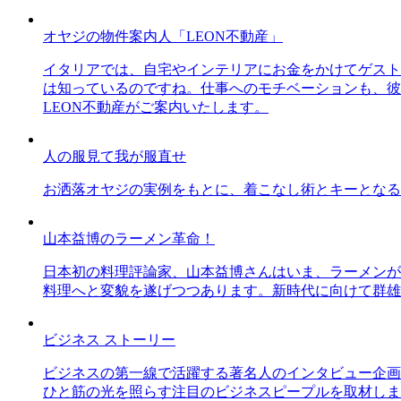
オヤジの物件案内人「LEON不動産」
イタリアでは、自宅やインテリアにお金をかけてゲスト
は知っているのですね。仕事へのモチベーションも、彼
LEON不動産がご案内いたします。
人の服見て我が服直せ
お洒落オヤジの実例をもとに、着こなし術とキーとなる
山本益博のラーメン革命！
日本初の料理評論家、山本益博さんはいま、ラーメンが
料理へと変貌を遂げつつあります。新時代に向けて群雄
ビジネス ストーリー
ビジネスの第一線で活躍する著名人のインタビュー企画
ひと筋の光を照らす注目のビジネスピープルを取材しま