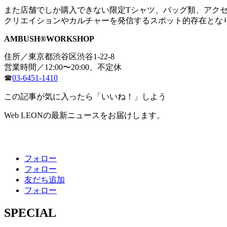
また店舗でしか購入できない限定Tシャツ、バッグ類、アク
クリエイションやカルチャーを発信するスポット的存在とな
AMBUSH®WORKSHOP
住所／東京都渋谷区渋谷1-22-8
営業時間／12:00〜20:00、不定休
☎
03-6451-1410
この記事が気に入ったら「いいね！」しよう
Web LEONの最新ニュースをお届けします。
フォロー
フォロー
友だち追加
フォロー
SPECIAL