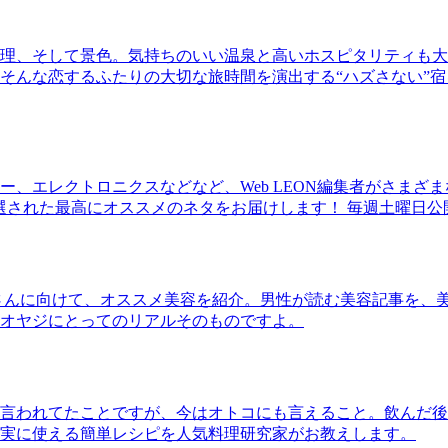
理、そして景色。気持ちのいい温泉と高いホスピタリティも大
そんな恋するふたりの大切な旅時間を演出する“ハズさない”宿
、エレクトロニクスなどなど、Web LEON編集者がさまざ
30本に厳選された最高にオススメのネタをお届けします！ 毎週土曜日
さんに向けて、オススメ美容を紹介。男性が読む美容記事を、
オヤジにとってのリアルそのものですよ。
言われてたことですが、今はオトコにも言えること。飲んだ後
実に使える簡単レシピを人気料理研究家がお教えします。