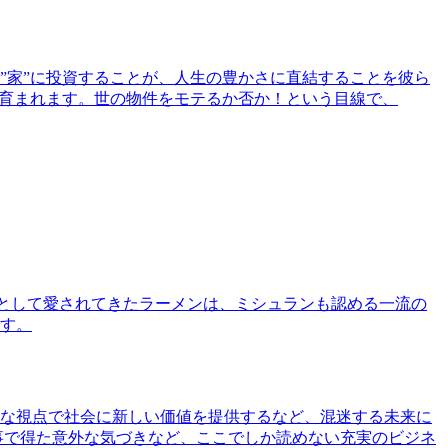
”家”に投資することが、人生の豊かさに直結することを彼ら
で育まれます。世の物件をモテるか否か！という目線で、
として愛されてきたラーメンは、ミシュランも認める一流の
す。
な視点で社会に新しい価値を提供するなど、混迷する未来に
事で得た意外な気づきなど、ここでしか読めない充実のビジネ