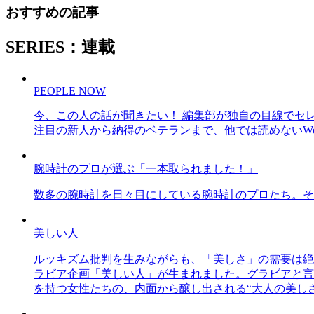
おすすめの記事
SERIES：連載
PEOPLE NOW
今、この人の話が聞きたい！ 編集部が独自の目線でセ
注目の新人から納得のベテランまで、他では読めないWe
腕時計のプロが選ぶ「一本取られました！」
数多の腕時計を日々目にしている腕時計のプロたち。そ
美しい人
ルッキズム批判を生みながらも、「美しさ」の需要は絶
ラビア企画「美しい人」が生まれました。グラビアと言え
を持つ女性たちの、内面から醸し出される“大人の美し