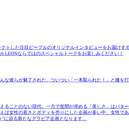
レクトした注目ピープルのオリジナルインタビューをお届けす
b LEONならではのスペシャルトークをお楽しみください！
んな彼らが魅了された、ついつい「一本取られた！」と膝を打
えることのない現代。一方で世間が求める「美しさ」はパター
ば女性の若さとボディを売りにした企画が多い中、女性であるKao
さ”に迫る新たなグラビア企画となります。