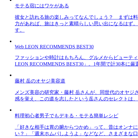
モテる宿にはワケがある
彼女と訪れる旅の楽しみってなんでしょう？ まずは料
力があれば、旅はきっと素晴らしい思い出になるはず。
す。
Web LEON RECOMMENDS BEST30
ファッションや時計はもちろん、グルメからビューティー
LEON RECOMMENDS BEST30」。1年間で計
藤村 岳のオヤジ美容道
メンズ美容の研究家・藤村 岳さんが、同世代のオヤジ
感を覚え、この道を志したという岳さんのセレクトは、
料理初心者男子でもデキる・モテる簡単レシピ
「好きな相手は胃の腑からつかめ」って、昔はオンナに
い？」「週末ホムパしようよ」などなど、さまざまな口