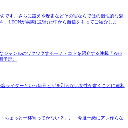
切です。さらに設えや歴史などその宿ならではの個性的な魅
を、LEONが実際に訪れた中から自信をもってご紹介しま
まなジャンルのワクワクするモノ・コトを紹介する連載「Web
公開予定。
美容ライターという毎日ヒゲを剃らない女性が書くことに違和
「ちょっと一杯寄ってかない？」、「今度一緒にアレ作らな