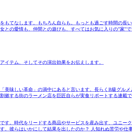
をもてなします。もちろん自らも。もっとも過ごす時間の長い
女との愛情も、仲間との遊びも、すべてはお気に入りの”家”
アイテム、そしてその演出効果をお伝えします。
「美味しい革命」の渦中にあると言います。長らくB級グルメ
割拠する街のラーメン店を巨匠自らが実食リポートする連載で
です。時代をリードする商品やサービスを産み出す、ユニーク
す。彼らはいかにして結果を出したのか？ 人知れぬ苦労や仕