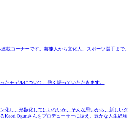
る連載コーナーです。芸能人から文化人、スポーツ選手まで、
ったモデルについて、熱く語っていただきます。
ン化し、形骸化してはいないか、そんな思いから、新しいグ
ri Oguriさんをプロデューサーに据え、豊かな人生経験