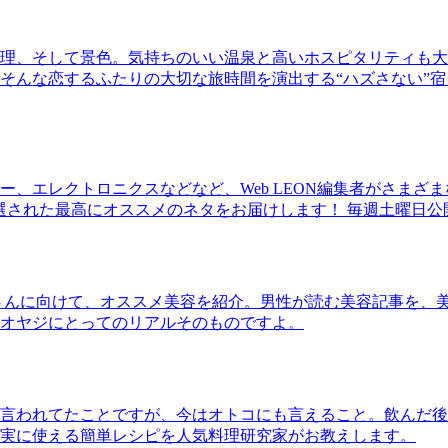
理、そして景色。気持ちのいい温泉と高いホスピタリティも大
そんな恋するふたりの大切な旅時間を演出する“ハズさない”宿
、エレクトロニクスなどなど、Web LEON編集者がさまざ
30本に厳選された最高にオススメのネタをお届けします！ 毎週土曜日
さんに向けて、オススメ美容を紹介。男性が読む美容記事を、
オヤジにとってのリアルそのものですよ。
言われてたことですが、今はオトコにも言えること。飲んだ後
実に使える簡単レシピを人気料理研究家がお教えします。