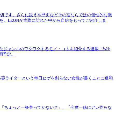
切です。さらに設えや歴史などその宿ならではの個性的な魅
を、LEONが実際に訪れた中から自信をもってご紹介しま
まなジャンルのワクワクするモノ・コトを紹介する連載「Web
公開予定。
美容ライターという毎日ヒゲを剃らない女性が書くことに違和
「ちょっと一杯寄ってかない？」、「今度一緒にアレ作らな