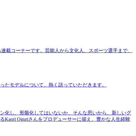
る連載コーナーです。芸能人から文化人、スポーツ選手まで、
ったモデルについて、熱く語っていただきます。
ン化し、形骸化してはいないか、そんな思いから、新しいグ
ri Oguriさんをプロデューサーに据え、豊かな人生経験