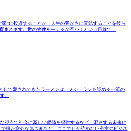
”家”に投資することが、人生の豊かさに直結することを彼ら
で育まれます。世の物件をモテるか否か！という目線で、
として愛されてきたラーメンは、ミシュランも認める一流の
す。
な視点で社会に新しい価値を提供するなど、混迷する未来に
事で得た意外な気づきなど、ここでしか読めない充実のビジネ