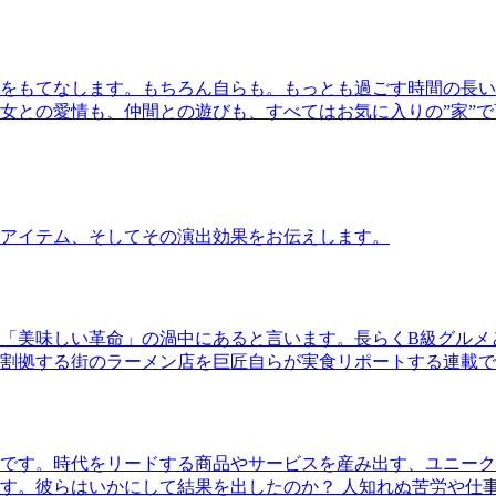
をもてなします。もちろん自らも。もっとも過ごす時間の長い
女との愛情も、仲間との遊びも、すべてはお気に入りの”家”
アイテム、そしてその演出効果をお伝えします。
「美味しい革命」の渦中にあると言います。長らくB級グルメ
割拠する街のラーメン店を巨匠自らが実食リポートする連載で
です。時代をリードする商品やサービスを産み出す、ユニーク
す。彼らはいかにして結果を出したのか？ 人知れぬ苦労や仕