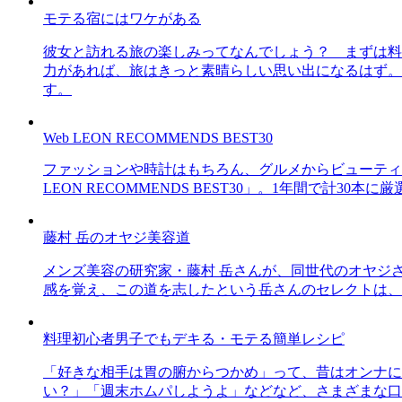
モテる宿にはワケがある
彼女と訪れる旅の楽しみってなんでしょう？ まずは料
力があれば、旅はきっと素晴らしい思い出になるはず。
す。
Web LEON RECOMMENDS BEST30
ファッションや時計はもちろん、グルメからビューティー
LEON RECOMMENDS BEST30」。1年間で計
藤村 岳のオヤジ美容道
メンズ美容の研究家・藤村 岳さんが、同世代のオヤジ
感を覚え、この道を志したという岳さんのセレクトは、
料理初心者男子でもデキる・モテる簡単レシピ
「好きな相手は胃の腑からつかめ」って、昔はオンナに
い？」「週末ホムパしようよ」などなど、さまざまな口