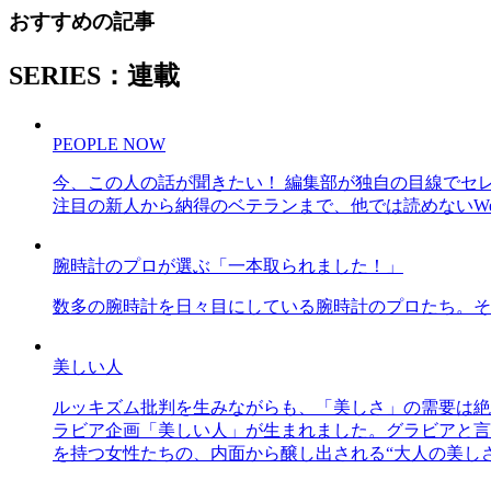
おすすめの記事
SERIES：連載
PEOPLE NOW
今、この人の話が聞きたい！ 編集部が独自の目線でセ
注目の新人から納得のベテランまで、他では読めないWe
腕時計のプロが選ぶ「一本取られました！」
数多の腕時計を日々目にしている腕時計のプロたち。そ
美しい人
ルッキズム批判を生みながらも、「美しさ」の需要は絶
ラビア企画「美しい人」が生まれました。グラビアと言え
を持つ女性たちの、内面から醸し出される“大人の美し