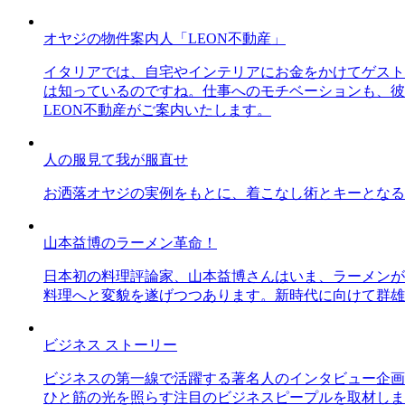
オヤジの物件案内人「LEON不動産」
イタリアでは、自宅やインテリアにお金をかけてゲスト
は知っているのですね。仕事へのモチベーションも、彼
LEON不動産がご案内いたします。
人の服見て我が服直せ
お洒落オヤジの実例をもとに、着こなし術とキーとなる
山本益博のラーメン革命！
日本初の料理評論家、山本益博さんはいま、ラーメンが
料理へと変貌を遂げつつあります。新時代に向けて群雄
ビジネス ストーリー
ビジネスの第一線で活躍する著名人のインタビュー企画
ひと筋の光を照らす注目のビジネスピープルを取材しま