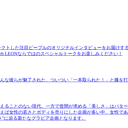
レクトした注目ピープルのオリジナルインタビューをお届けす
b LEONならではのスペシャルトークをお楽しみください！
んな彼らが魅了された、ついつい「一本取られた！」と膝を打
えることのない現代。一方で世間が求める「美しさ」はパター
ば女性の若さとボディを売りにした企画が多い中、女性であるKao
さ”に迫る新たなグラビア企画となります。