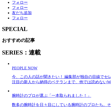
フォロー
フォロー
友だち追加
フォロー
SPECIAL
おすすめの記事
SERIES：連載
PEOPLE NOW
今、この人の話が聞きたい！ 編集部が独自の目線でセ
注目の新人から納得のベテランまで、他では読めないWe
腕時計のプロが選ぶ「一本取られました！」
数多の腕時計を日々目にしている腕時計のプロたち。そ