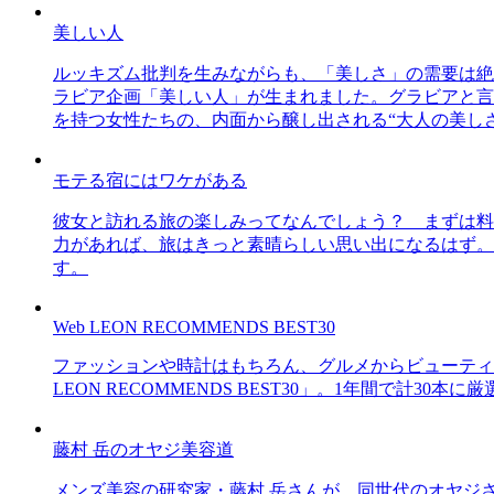
美しい人
ルッキズム批判を生みながらも、「美しさ」の需要は絶
ラビア企画「美しい人」が生まれました。グラビアと言え
を持つ女性たちの、内面から醸し出される“大人の美し
モテる宿にはワケがある
彼女と訪れる旅の楽しみってなんでしょう？ まずは料
力があれば、旅はきっと素晴らしい思い出になるはず。
す。
Web LEON RECOMMENDS BEST30
ファッションや時計はもちろん、グルメからビューティー
LEON RECOMMENDS BEST30」。1年間で計
藤村 岳のオヤジ美容道
メンズ美容の研究家・藤村 岳さんが、同世代のオヤジ