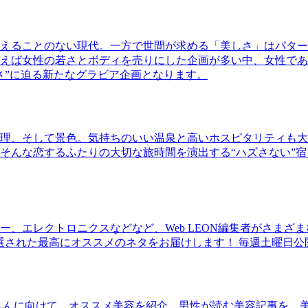
えることのない現代。一方で世間が求める「美しさ」はパター
ば女性の若さとボディを売りにした企画が多い中、女性であるKao
さ”に迫る新たなグラビア企画となります。
理、そして景色。気持ちのいい温泉と高いホスピタリティも大
そんな恋するふたりの大切な旅時間を演出する“ハズさない”宿
、エレクトロニクスなどなど、Web LEON編集者がさまざ
30本に厳選された最高にオススメのネタをお届けします！ 毎週土曜日
さんに向けて、オススメ美容を紹介。男性が読む美容記事を、