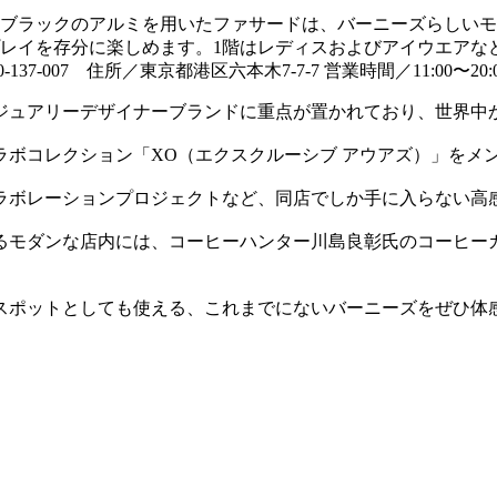
/ ブラックのアルミを用いたファサードは、バーニーズらしい
レイを存分に楽しめます。1階はレディスおよびアイウエアな
-007 住所／東京都港区六本木7-7-7 営業時間／11:00〜20:0
ジュアリーデザイナーブランドに重点が置かれており、世界中
ラボコレクション「XO（エクスクルーシブ アウアズ）」をメン
ラボレーションプロジェクトなど、同店でしか手に入らない高
るモダンな店内には、コーヒーハンター川島良彰氏のコーヒー
スポットとしても使える、これまでにないバーニーズをぜひ体