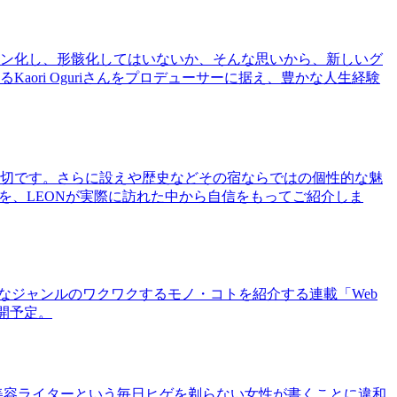
ン化し、形骸化してはいないか、そんな思いから、新しいグ
ri Oguriさんをプロデューサーに据え、豊かな人生経験
切です。さらに設えや歴史などその宿ならではの個性的な魅
を、LEONが実際に訪れた中から自信をもってご紹介しま
まなジャンルのワクワクするモノ・コトを紹介する連載「Web
公開予定。
美容ライターという毎日ヒゲを剃らない女性が書くことに違和