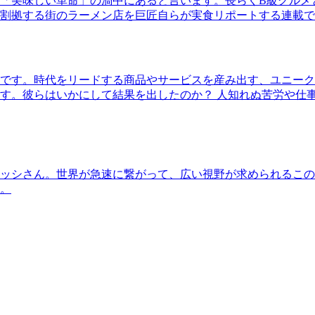
「美味しい革命」の渦中にあると言います。長らくB級グルメ
割拠する街のラーメン店を巨匠自らが実食リポートする連載で
です。時代をリードする商品やサービスを産み出す、ユニーク
す。彼らはいかにして結果を出したのか？ 人知れぬ苦労や仕
ッシさん。世界が急速に繋がって、広い視野が求められるこの
。