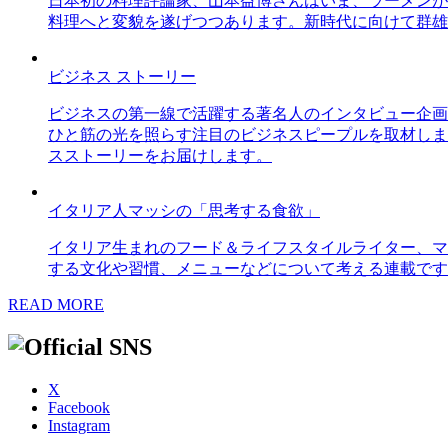
日本初の料理評論家、山本益博さんはいま、ラーメンが
料理へと変貌を遂げつつあります。新時代に向けて群雄
ビジネス ストーリー
ビジネスの第一線で活躍する著名人のインタビュー企画
ひと筋の光を照らす注目のビジネスピープルを取材しま
スストーリーをお届けします。
イタリア人マッシの「思考する食欲」
イタリア生まれのフード＆ライフスタイルライター、マ
する文化や習慣、メニューなどについて考える連載です
READ MORE
X
Facebook
Instagram