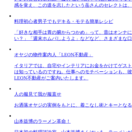
感を覚え、この道を志したという岳さんのセレクトは、
料理初心者男子でもデキる・モテる簡単レシピ
「好きな相手は胃の腑からつかめ」って、昔はオンナに
い？」「週末ホムパしようよ」などなど、さまざまな口
オヤジの物件案内人「LEON不動産」
イタリアでは、自宅やインテリアにお金をかけてゲスト
は知っているのですね。仕事へのモチベーションも、彼
LEON不動産がご案内いたします。
人の服見て我が服直せ
お洒落オヤジの実例をもとに、着こなし術とキーとなる
山本益博のラーメン革命！