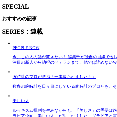
SPECIAL
おすすめの記事
SERIES：連載
PEOPLE NOW
今、この人の話が聞きたい！ 編集部が独自の目線でセ
注目の新人から納得のベテランまで、他では読めないWe
腕時計のプロが選ぶ「一本取られました！」
数多の腕時計を日々目にしている腕時計のプロたち。そ
美しい人
ルッキズム批判を生みながらも、「美しさ」の需要は絶
ラビア企画「美しい人」が生まれました。グラビアと言え