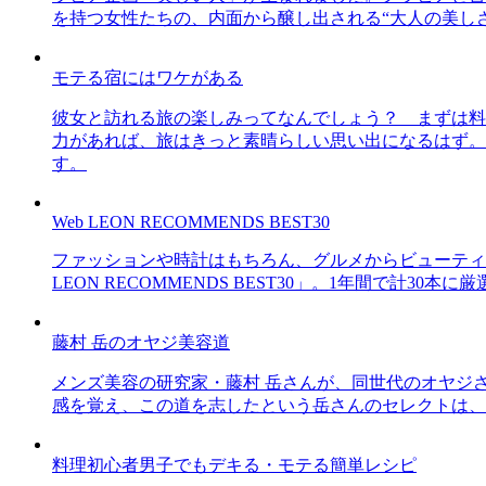
を持つ女性たちの、内面から醸し出される“大人の美し
モテる宿にはワケがある
彼女と訪れる旅の楽しみってなんでしょう？ まずは料
力があれば、旅はきっと素晴らしい思い出になるはず。
す。
Web LEON RECOMMENDS BEST30
ファッションや時計はもちろん、グルメからビューティー
LEON RECOMMENDS BEST30」。1年間で計
藤村 岳のオヤジ美容道
メンズ美容の研究家・藤村 岳さんが、同世代のオヤジ
感を覚え、この道を志したという岳さんのセレクトは、
料理初心者男子でもデキる・モテる簡単レシピ