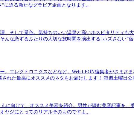
さ”に迫る新たなグラビア企画となります。
理、そして景色。気持ちのいい温泉と高いホスピタリティも大
そんな恋するふたりの大切な旅時間を演出する“ハズさない”宿
、エレクトロニクスなどなど、Web LEON編集者がさまざ
30本に厳選された最高にオススメのネタをお届けします！ 毎週土曜日
さんに向けて、オススメ美容を紹介。男性が読む美容記事を、
オヤジにとってのリアルそのものですよ。