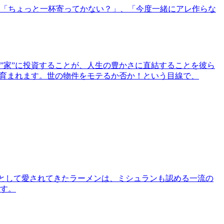
「ちょっと一杯寄ってかない？」、「今度一緒にアレ作らな
”家”に投資することが、人生の豊かさに直結することを彼ら
で育まれます。世の物件をモテるか否か！という目線で、
として愛されてきたラーメンは、ミシュランも認める一流の
す。