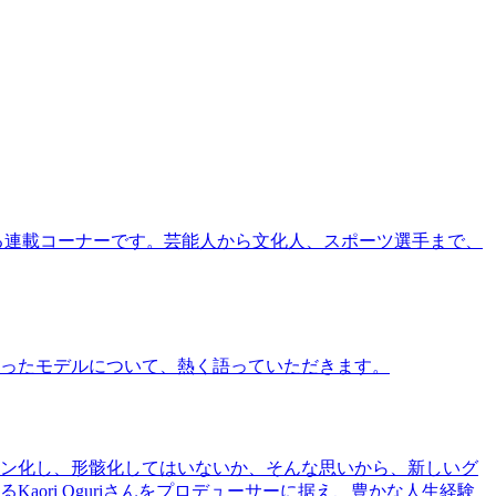
る連載コーナーです。芸能人から文化人、スポーツ選手まで、
ったモデルについて、熱く語っていただきます。
ン化し、形骸化してはいないか、そんな思いから、新しいグ
ri Oguriさんをプロデューサーに据え、豊かな人生経験