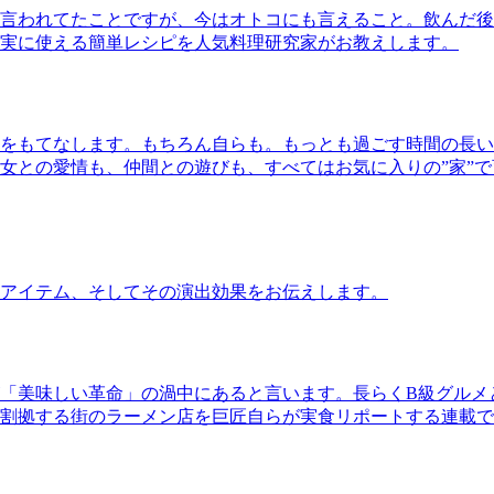
言われてたことですが、今はオトコにも言えること。飲んだ後
実に使える簡単レシピを人気料理研究家がお教えします。
をもてなします。もちろん自らも。もっとも過ごす時間の長い
女との愛情も、仲間との遊びも、すべてはお気に入りの”家”
アイテム、そしてその演出効果をお伝えします。
「美味しい革命」の渦中にあると言います。長らくB級グルメ
割拠する街のラーメン店を巨匠自らが実食リポートする連載で