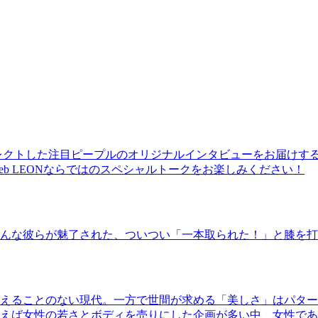
レクトした注目ピープルのオリジナルインタビューをお届けす
b LEONならではのスペシャルトークをお楽しみください！
んな彼らが魅了された、ついつい「一本取られた！」と膝を打
えることのない現代。一方で世間が求める「美しさ」はパター
ば女性の若さとボディを売りにした企画が多い中、女性であるKao