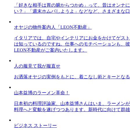
「好きな相手は胃の腑からつかめ」って、昔はオンナに
い？」「週末ホムパしようよ」などなど、さまざまな口
オヤジの物件案内人「LEON不動産」
イタリアでは、自宅やインテリアにお金をかけてゲスト
は知っているのですね。仕事へのモチベーションも、彼
LEON不動産がご案内いたします。
人の服見て我が服直せ
お洒落オヤジの実例をもとに、着こなし術とキーとなる
山本益博のラーメン革命！
日本初の料理評論家、山本益博さんはいま、ラーメンが
料理へと変貌を遂げつつあります。新時代に向けて群雄
ビジネス ストーリー