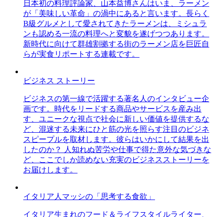
日本初の料理評論家、山本益博さんはいま、ラーメン
が「美味しい革命」の渦中にあると言います。長らく
B級グルメとして愛されてきたラーメンは、ミシュラ
ンも認める一流の料理へと変貌を遂げつつあります。
新時代に向けて群雄割拠する街のラーメン店を巨匠自
らが実食リポートする連載です。
ビジネス ストーリー
ビジネスの第一線で活躍する著名人のインタビュー企
画です。時代をリードする商品やサービスを産み出
す、ユニークな視点で社会に新しい価値を提供するな
ど、混迷する未来にひと筋の光を照らす注目のビジネ
スピープルを取材します。彼らはいかにして結果を出
したのか？ 人知れぬ苦労や仕事で得た意外な気づきな
ど、ここでしか読めない充実のビジネスストーリーを
お届けします。
イタリア人マッシの「思考する食欲」
イタリア生まれのフード＆ライフスタイルライター、