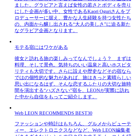
ました。グラビアと言えば女性の若さとボディを売り
にした企画が多い中、女性であるKaori Oguriさんをプ
ロデューサーに据え、豊かな人生経験を持つ女性たち
の、内面から醸し出される“大人の美しさ”に迫る新た
なグラビア企画となります。
モテる宿にはワケがある
彼女と訪れる旅の楽しみってなんでしょう？ まずは
料理、そして景色。気持ちのいい温泉と高いホスピタ
リティも大切です。さらに設えや歴史などその宿なら
ではの個性的な魅力があれば、旅はきっと素晴らしい
思い出になるはず。そんな恋するふたりの大切な旅時
間を演出する“ハズさない”宿を、LEONが実際に訪れ
た中から自信をもってご紹介します。
Web LEON RECOMMENDS BEST30
ファッションや時計はもちろん、グルメからビューテ
ィー、エレクトロニクスなどなど、Web LEON編集者