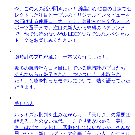
今、この人の話が聞きたい！ 編集部が独自の目線でセ
レクトした注目ピープルのオリジナルインタビューを
お届けする連載コーナーです。芸能人から文化人、ス
ポーツ選手まで、注目の新人から納得のベテランま
で、他では読めないWeb LEONならではのスペシャル
トークをお楽しみください！
腕時計のプロが選ぶ「一本取られました！」
数多の腕時計を日々目にしている腕時計のプロたち。
そんな彼らが魅了された、ついつい「一本取られ
た！」と膝を打ったモデルについて、熱く語っていた
だきます。
美しい人
ルッキズム批判を生みながらも、「美しさ」の需要は
絶えることのない現代。一方で世間が求める「美し
さ」はパターン化し、形骸化してはいないか、そんな
思いから、新しいグラビア企画「美しい人」が生まれ