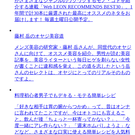
がさまざまなジャンルのワクワクするモノ・コトを紹
介する連載「Web LEON RECOMMENDS BEST30」。1
年間で計30本に厳選された最高にオススメのネタをお
届けします！ 毎週土曜日公開予定。
藤村 岳のオヤジ美容道
メンズ美容の研究家・藤村 岳さんが、同世代のオヤジ
さんに向けて、オススメ美容を紹介。男性が読む美容
記事を、美容ライターという毎日ヒゲを剃らない女性
が書くことに違和感を覚え、この道を志したという岳
さんのセレクトは、オヤジにとってのリアルそのもの
ですよ。
料理初心者男子でもデキる・モテる簡単レシピ
「好きな相手は胃の腑からつかめ」って、昔はオンナ
に言われてたことですが、今はオトコにも言えるこ
と。飲んだ後「ちょっと一杯寄ってかない？」、「今
度一緒にアレ作らない？」「週末ホムパしようよ」な
どなど、さまざまな口実に使える簡単レシピを人気料