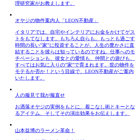
理研究家がお教えします。
オヤジの物件案内人「LEON不動産」
イタリアでは、自宅やインテリアにお金をかけてゲス
トをもてなします。もちろん自らも。もっとも過ごす
時間の長い”家”に投資することが、人生の豊かさに直
結することを彼らは知っているのですね。仕事へのモ
チベーションも、彼女との愛情も、仲間との遊びも、
すべてはお気に入りの”家”で育まれます。世の物件を
モテるか否か！という目線で、LEON不動産がご案内
いたします。
人の服見て我が服直せ
お洒落オヤジの実例をもとに、着こなし術とキーとな
るアイテム、そしてその演出効果をお伝えします。
山本益博のラーメン革命！