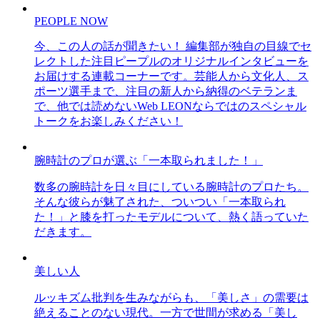
PEOPLE NOW
今、この人の話が聞きたい！ 編集部が独自の目線でセ
レクトした注目ピープルのオリジナルインタビューを
お届けする連載コーナーです。芸能人から文化人、ス
ポーツ選手まで、注目の新人から納得のベテランま
で、他では読めないWeb LEONならではのスペシャル
トークをお楽しみください！
腕時計のプロが選ぶ「一本取られました！」
数多の腕時計を日々目にしている腕時計のプロたち。
そんな彼らが魅了された、ついつい「一本取られ
た！」と膝を打ったモデルについて、熱く語っていた
だきます。
美しい人
ルッキズム批判を生みながらも、「美しさ」の需要は
絶えることのない現代。一方で世間が求める「美し