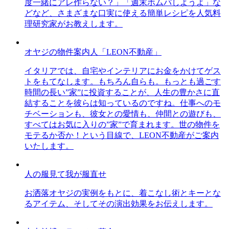
度一緒にアレ作らない？」「週末ホムパしようよ」な
どなど、さまざまな口実に使える簡単レシピを人気料
理研究家がお教えします。
オヤジの物件案内人「LEON不動産」
イタリアでは、自宅やインテリアにお金をかけてゲス
トをもてなします。もちろん自らも。もっとも過ごす
時間の長い”家”に投資することが、人生の豊かさに直
結することを彼らは知っているのですね。仕事へのモ
チベーションも、彼女との愛情も、仲間との遊びも、
すべてはお気に入りの”家”で育まれます。世の物件を
モテるか否か！という目線で、LEON不動産がご案内
いたします。
人の服見て我が服直せ
お洒落オヤジの実例をもとに、着こなし術とキーとな
るアイテム、そしてその演出効果をお伝えします。