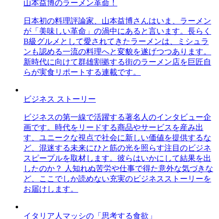
山本益博のラーメン革命！
日本初の料理評論家、山本益博さんはいま、ラーメン
が「美味しい革命」の渦中にあると言います。長らく
B級グルメとして愛されてきたラーメンは、ミシュラ
ンも認める一流の料理へと変貌を遂げつつあります。
新時代に向けて群雄割拠する街のラーメン店を巨匠自
らが実食リポートする連載です。
ビジネス ストーリー
ビジネスの第一線で活躍する著名人のインタビュー企
画です。時代をリードする商品やサービスを産み出
す、ユニークな視点で社会に新しい価値を提供するな
ど、混迷する未来にひと筋の光を照らす注目のビジネ
スピープルを取材します。彼らはいかにして結果を出
したのか？ 人知れぬ苦労や仕事で得た意外な気づきな
ど、ここでしか読めない充実のビジネスストーリーを
お届けします。
イタリア人マッシの「思考する食欲」