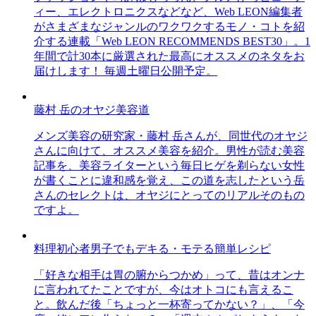
ィー、エレクトロニクスなどなど、Web LEON編集者
がさまざまなジャンルのワクワクするモノ・コトを紹
介する連載「Web LEON RECOMMENDS BEST30」。1
年間で計30本に厳選された最高にオススメのネタをお
届けします！ 毎週土曜日公開予定。
藤村 岳のオヤジ美容道
メンズ美容の研究家・藤村 岳さんが、同世代のオヤジ
さんに向けて、オススメ美容を紹介。男性が読む美容
記事を、美容ライターという毎日ヒゲを剃らない女性
が書くことに違和感を覚え、この道を志したという岳
さんのセレクトは、オヤジにとってのリアルそのもの
ですよ。
料理初心者男子でもデキる・モテる簡単レシピ
「好きな相手は胃の腑からつかめ」って、昔はオンナ
に言われてたことですが、今はオトコにも言えるこ
と。飲んだ後「ちょっと一杯寄ってかない？」、「今