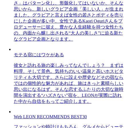
さ」はパターン化し、形骸化してはいないか、そんな
思いから、新しいグラビア企画「美しい人」が生まれ
ました。グラビアと言えば女性の若さとボディを売り
にした企画が多い中、女性であるKaori Oguriさんをプ
ロデューサーに据え、豊かな人生経験を持つ女性たち
の、内面から醸し出される“大人の美しさ”に迫る新た
なグラビア企画となります。
モテる宿にはワケがある
彼女と訪れる旅の楽しみってなんでしょう？ まずは
料理、そして景色。気持ちのいい温泉と高いホスピタ
リティも大切です。さらに設えや歴史などその宿なら
ではの個性的な魅力があれば、旅はきっと素晴らしい
思い出になるはず。そんな恋するふたりの大切な旅時
間を演出する“ハズさない”宿を、LEONが実際に訪れ
た中から自信をもってご紹介します。
Web LEON RECOMMENDS BEST30
ファッションや時計はもちろん、グルメからビューテ