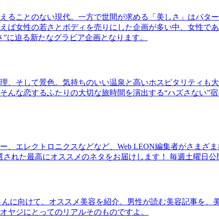
えることのない現代。一方で世間が求める「美しさ」はパター
ば女性の若さとボディを売りにした企画が多い中、女性であるKao
さ”に迫る新たなグラビア企画となります。
理、そして景色。気持ちのいい温泉と高いホスピタリティも大
そんな恋するふたりの大切な旅時間を演出する“ハズさない”宿
、エレクトロニクスなどなど、Web LEON編集者がさまざ
30本に厳選された最高にオススメのネタをお届けします！ 毎週土曜日
さんに向けて、オススメ美容を紹介。男性が読む美容記事を、
オヤジにとってのリアルそのものですよ。