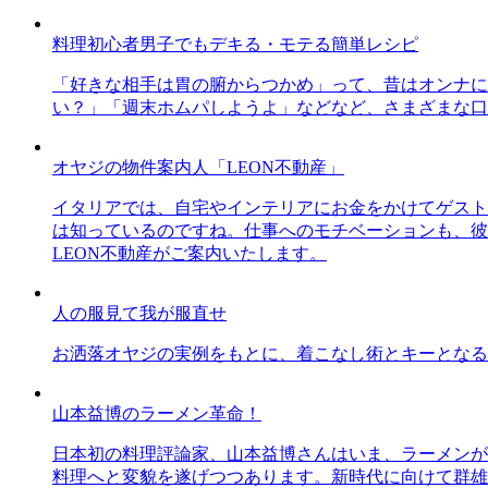
料理初心者男子でもデキる・モテる簡単レシピ
「好きな相手は胃の腑からつかめ」って、昔はオンナに
い？」「週末ホムパしようよ」などなど、さまざまな口
オヤジの物件案内人「LEON不動産」
イタリアでは、自宅やインテリアにお金をかけてゲスト
は知っているのですね。仕事へのモチベーションも、彼
LEON不動産がご案内いたします。
人の服見て我が服直せ
お洒落オヤジの実例をもとに、着こなし術とキーとなる
山本益博のラーメン革命！
日本初の料理評論家、山本益博さんはいま、ラーメンが
料理へと変貌を遂げつつあります。新時代に向けて群雄