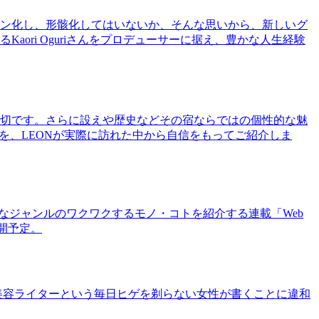
ン化し、形骸化してはいないか、そんな思いから、新しいグ
ri Oguriさんをプロデューサーに据え、豊かな人生経験
切です。さらに設えや歴史などその宿ならではの個性的な魅
を、LEONが実際に訪れた中から自信をもってご紹介しま
まなジャンルのワクワクするモノ・コトを紹介する連載「Web
公開予定。
美容ライターという毎日ヒゲを剃らない女性が書くことに違和