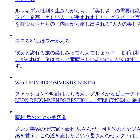
ルッキズム批判を生みながらも、「美しさ」の需要は絶
ラビア企画「美しい人」が生まれました。グラビアと言え
を持つ女性たちの、内面から醸し出される“大人の美し
モテる宿にはワケがある
彼女と訪れる旅の楽しみってなんでしょう？ まずは料
力があれば、旅はきっと素晴らしい思い出になるはず。
す。
Web LEON RECOMMENDS BEST30
ファッションや時計はもちろん、グルメからビューティー
LEON RECOMMENDS BEST30」。1年間で計
藤村 岳のオヤジ美容道
メンズ美容の研究家・藤村 岳さんが、同世代のオヤジ
感を覚え、この道を志したという岳さんのセレクトは、