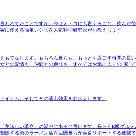
言われてたことですが、今はオトコにも言えること。飲んだ後
実に使える簡単レシピを人気料理研究家がお教えします。
をもてなします。もちろん自らも。もっとも過ごす時間の長い
女との愛情も、仲間との遊びも、すべてはお気に入りの”家”
アイテム、そしてその演出効果をお伝えします。
「美味しい革命」の渦中にあると言います。長らくB級グルメ
割拠する街のラーメン店を巨匠自らが実食リポートする連載で