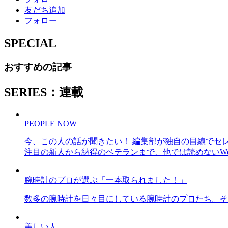
友だち追加
フォロー
SPECIAL
おすすめの記事
SERIES：連載
PEOPLE NOW
今、この人の話が聞きたい！ 編集部が独自の目線でセ
注目の新人から納得のベテランまで、他では読めないWe
腕時計のプロが選ぶ「一本取られました！」
数多の腕時計を日々目にしている腕時計のプロたち。そ
美しい人