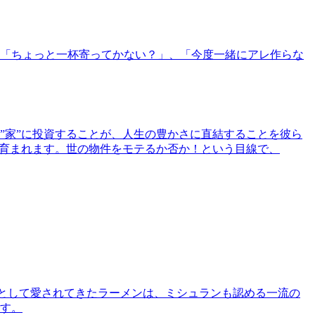
「ちょっと一杯寄ってかない？」、「今度一緒にアレ作らな
”家”に投資することが、人生の豊かさに直結することを彼ら
で育まれます。世の物件をモテるか否か！という目線で、
として愛されてきたラーメンは、ミシュランも認める一流の
す。