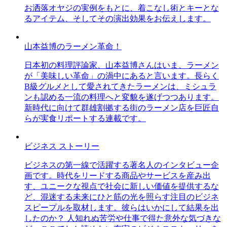
お洒落オヤジの実例をもとに、着こなし術とキーとな
るアイテム、そしてその演出効果をお伝えします。
山本益博のラーメン革命！
日本初の料理評論家、山本益博さんはいま、ラーメン
が「美味しい革命」の渦中にあると言います。長らく
B級グルメとして愛されてきたラーメンは、ミシュラ
ンも認める一流の料理へと変貌を遂げつつあります。
新時代に向けて群雄割拠する街のラーメン店を巨匠自
らが実食リポートする連載です。
ビジネス ストーリー
ビジネスの第一線で活躍する著名人のインタビュー企
画です。時代をリードする商品やサービスを産み出
す、ユニークな視点で社会に新しい価値を提供するな
ど、混迷する未来にひと筋の光を照らす注目のビジネ
スピープルを取材します。彼らはいかにして結果を出
したのか？ 人知れぬ苦労や仕事で得た意外な気づきな