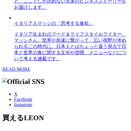
ど、ここでしか読めない充実のビジネスストーリーを
お届けします。
イタリア人マッシの「思考する食欲」
イタリア生まれのフード＆ライフスタイルライター、
マッシさん。世界が急速に繋がって、広い視野が求め
られるこの時代に、日本人とはちょっと違う視点で日
本と世界の食に関する文化や習慣、メニューなどにつ
いて考える連載です。
READ MORE
X
Facebook
Instagram
買えるLEON