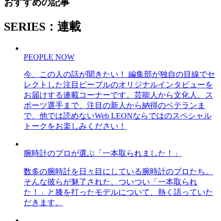
おすすめの記事
SERIES：連載
PEOPLE NOW
今、この人の話が聞きたい！ 編集部が独自の目線でセ
レクトした注目ピープルのオリジナルインタビューを
お届けする連載コーナーです。芸能人から文化人、ス
ポーツ選手まで、注目の新人から納得のベテランま
で、他では読めないWeb LEONならではのスペシャル
トークをお楽しみください！
腕時計のプロが選ぶ「一本取られました！」
数多の腕時計を日々目にしている腕時計のプロたち。
そんな彼らが魅了された、ついつい「一本取られ
た！」と膝を打ったモデルについて、熱く語っていた
だきます。