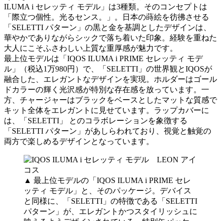
ILUMA i セレッティ モデル」は3種類。そのコンセプトは
「際立つ個性。光るセンス。」。日本の蒔絵を彷彿させる
「SELETTI パターン」の黒と金を基調としたデザインは、
華やかでありながらシックで落ち着いた印象。経験を重ねた
大人にこそふさわしい上質な重厚感が魅力です。
最上位モデルは「IQOS ILUMA i PRIME セレッティ モデ
ル」（税込1万980円）で、「SELETTI」の世界観とIQOSが
融合した、エレガントなデザインを実現。ホルダーはゴール
ドカラーの輝く光沢感が特別な存在感を放っています。一
方、チャージャーはブラックをベースとしたマットな質感で
キット全体をエレガントに見せています。ラップカバーに
は、「SELETTI」 とのコラボレーションを象徴する
「SELETTI パターン」があしらわれており、視覚と触覚の
両方で楽しめるデザインとなっています。
▲ 最上位モデルの「IQOS ILUMA i PRIME セレ
ッティ モデル」と、そのパッケージ。デバイス
と同様に、「SELETTI」の特徴である「SELETTI
パターン」が、エレガントかつスタイリッシュに