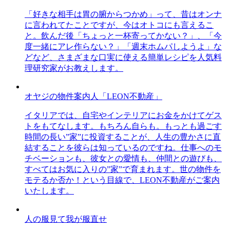
「好きな相手は胃の腑からつかめ」って、昔はオンナ
に言われてたことですが、今はオトコにも言えるこ
と。飲んだ後「ちょっと一杯寄ってかない？」、「今
度一緒にアレ作らない？」「週末ホムパしようよ」な
どなど、さまざまな口実に使える簡単レシピを人気料
理研究家がお教えします。
オヤジの物件案内人「LEON不動産」
イタリアでは、自宅やインテリアにお金をかけてゲス
トをもてなします。もちろん自らも。もっとも過ごす
時間の長い”家”に投資することが、人生の豊かさに直
結することを彼らは知っているのですね。仕事へのモ
チベーションも、彼女との愛情も、仲間との遊びも、
すべてはお気に入りの”家”で育まれます。世の物件を
モテるか否か！という目線で、LEON不動産がご案内
いたします。
人の服見て我が服直せ