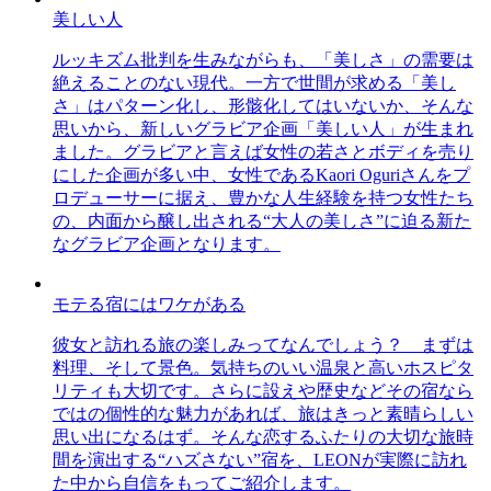
美しい人
ルッキズム批判を生みながらも、「美しさ」の需要は
絶えることのない現代。一方で世間が求める「美し
さ」はパターン化し、形骸化してはいないか、そんな
思いから、新しいグラビア企画「美しい人」が生まれ
ました。グラビアと言えば女性の若さとボディを売り
にした企画が多い中、女性であるKaori Oguriさんをプ
ロデューサーに据え、豊かな人生経験を持つ女性たち
の、内面から醸し出される“大人の美しさ”に迫る新た
なグラビア企画となります。
モテる宿にはワケがある
彼女と訪れる旅の楽しみってなんでしょう？ まずは
料理、そして景色。気持ちのいい温泉と高いホスピタ
リティも大切です。さらに設えや歴史などその宿なら
ではの個性的な魅力があれば、旅はきっと素晴らしい
思い出になるはず。そんな恋するふたりの大切な旅時
間を演出する“ハズさない”宿を、LEONが実際に訪れ
た中から自信をもってご紹介します。