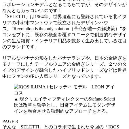
ラボレーションモデルとなるこちらですが、そのデザインが
なんともカッコいいのです！
「SELETTI」は1964年、世界遺産にも登録されている北イタ
リアの小都市マントヴァで設立されたデザインハウ
ス。”Revolution is the only solution（革命が唯一の解決策）”を
コンセプトに、既存の概念を覆すユニークで創造的なデザイ
ンの生活雑貨・インテリア用品を数多く生み出している注目
のブランドです。
リアルなバナナの形をしたバナナランプや、日本の金継ぎを
モチーフにしたテーブルウエアの金継ぎシリーズ、２つのタ
イプのデザインが融合したハイブリッドシリーズなどは世界
中にファンの多い人気シリーズとなっています。
▲ 現クリエイティブディレクターのStefano Seletti
氏は改革を哲学とし、日常アイテムにモダンデザ
インを融合させる独創的なアプローチをとる。
PAGE 3
そんな「SELETTI」とのコラボで生まれた今回の「IQOS