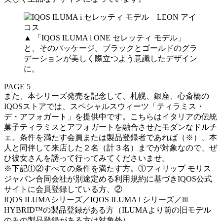
▲ 「IQOS ILUMA i ONE セレッティ モデル」
と、そのパッケージ。ブラックとゴールドのグラ
デーションが美しく際立つよう意識したデザイン
に。
PAGE 5
また、本シリーズ発売を記念して、札幌、銀座、心斎橋の
IQOSストアでは、スペシャルスウィーツ「ティラミス・
デ・アフォガート」を提供中です。こちらはイタリアの伝統
菓子ティラミスとアフォガートを融合させたモダンなドルチ
ェ。条件を満たす会員または製品登録者であれば（※）、本
人と同伴して来店した２名（計３名）までが対象なので、ぜ
ひ彼女さんを誘って行ってみてくださいませ。
※下記①②すべての条件を満たす方。①フィリップ モリス
ジャパン合同会社が別途定める利用規約に基づきIQOS公式
サイトに会員登録している方、②
IQOS ILUMAシリーズ／IQOS ILUMA i シリーズ／lil
HYBRID™の製品登録がある方（ILUMAより前の旧モデル
のみの製品登録がある方は対象外）