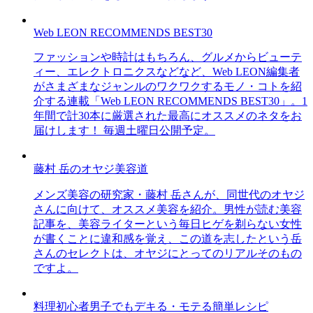
Web LEON RECOMMENDS BEST30
ファッションや時計はもちろん、グルメからビューテ
ィー、エレクトロニクスなどなど、Web LEON編集者
がさまざまなジャンルのワクワクするモノ・コトを紹
介する連載「Web LEON RECOMMENDS BEST30」。1
年間で計30本に厳選された最高にオススメのネタをお
届けします！ 毎週土曜日公開予定。
藤村 岳のオヤジ美容道
メンズ美容の研究家・藤村 岳さんが、同世代のオヤジ
さんに向けて、オススメ美容を紹介。男性が読む美容
記事を、美容ライターという毎日ヒゲを剃らない女性
が書くことに違和感を覚え、この道を志したという岳
さんのセレクトは、オヤジにとってのリアルそのもの
ですよ。
料理初心者男子でもデキる・モテる簡単レシピ