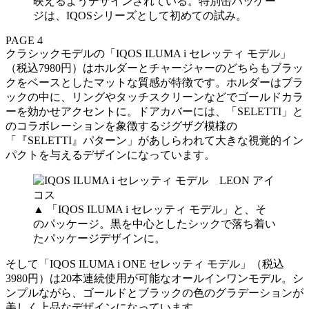
映えるようデザインされている。特別缶パッケー
ジは、IQOSシリーズとして初めての試み。
PAGE 4
クラシックモデルの「IQOS ILUMA i セレッティ モデル」
（税込7980円）はホルダーとチャージャーのどちらもブラッ
クをベースとしたマットな質感が特徴です。ホルダーはブラ
ックの中に、リングやタッチスクリーンなどでゴールドカラ
ーを効かせアクセントに。ドアカバーには、「SELETTI」と
のコラボレーションを象徴するジグザグ模様の
「『SELETTI』パターン」があしらわれて大きな視覚的イン
パクトを与えるデザインになっています。
▲ 「IQOS ILUMA i セレッティ モデル」と、そ
のパッケージ。黒を中心としたシックで落ち着い
たパッケージデザインに。
そして「IQOS ILUMA i ONE セレッティ モデル」（税込
3980円）は20本連続使用が可能なオールインワンモデル。シ
ンプルながら、ゴールドとブラックの色のグラデーションが
美しく上品なデザインになっています。