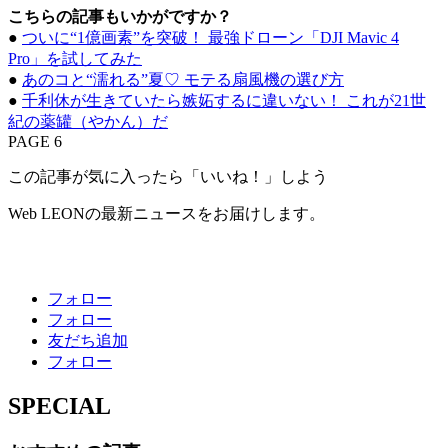
こちらの記事もいかがですか？
●
ついに“1億画素”を突破！ 最強ドローン「DJI Mavic 4
Pro」を試してみた
●
あのコと“濡れる”夏♡ モテる扇風機の選び方
●
千利休が生きていたら嫉妬するに違いない！ これが21世
紀の薬罐（やかん）だ
PAGE 6
この記事が気に入ったら「いいね！」しよう
Web LEONの最新ニュースをお届けします。
フォロー
フォロー
友だち追加
フォロー
SPECIAL