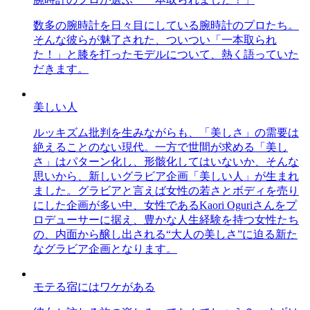
数多の腕時計を日々目にしている腕時計のプロたち。
そんな彼らが魅了された、ついつい「一本取られ
た！」と膝を打ったモデルについて、熱く語っていた
だきます。
美しい人
ルッキズム批判を生みながらも、「美しさ」の需要は
絶えることのない現代。一方で世間が求める「美し
さ」はパターン化し、形骸化してはいないか、そんな
思いから、新しいグラビア企画「美しい人」が生まれ
ました。グラビアと言えば女性の若さとボディを売り
にした企画が多い中、女性であるKaori Oguriさんをプ
ロデューサーに据え、豊かな人生経験を持つ女性たち
の、内面から醸し出される“大人の美しさ”に迫る新た
なグラビア企画となります。
モテる宿にはワケがある