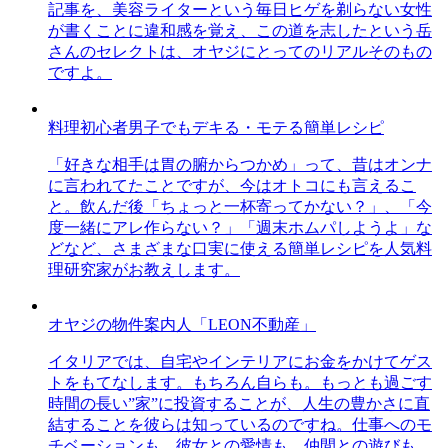
記事を、美容ライターという毎日ヒゲを剃らない女性
が書くことに違和感を覚え、この道を志したという岳
さんのセレクトは、オヤジにとってのリアルそのもの
ですよ。
料理初心者男子でもデキる・モテる簡単レシピ
「好きな相手は胃の腑からつかめ」って、昔はオンナ
に言われてたことですが、今はオトコにも言えるこ
と。飲んだ後「ちょっと一杯寄ってかない？」、「今
度一緒にアレ作らない？」「週末ホムパしようよ」な
どなど、さまざまな口実に使える簡単レシピを人気料
理研究家がお教えします。
オヤジの物件案内人「LEON不動産」
イタリアでは、自宅やインテリアにお金をかけてゲス
トをもてなします。もちろん自らも。もっとも過ごす
時間の長い”家”に投資することが、人生の豊かさに直
結することを彼らは知っているのですね。仕事へのモ
チベーションも、彼女との愛情も、仲間との遊びも、