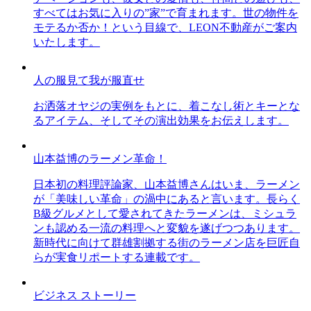
すべてはお気に入りの”家”で育まれます。世の物件を
モテるか否か！という目線で、LEON不動産がご案内
いたします。
人の服見て我が服直せ
お洒落オヤジの実例をもとに、着こなし術とキーとな
るアイテム、そしてその演出効果をお伝えします。
山本益博のラーメン革命！
日本初の料理評論家、山本益博さんはいま、ラーメン
が「美味しい革命」の渦中にあると言います。長らく
B級グルメとして愛されてきたラーメンは、ミシュラ
ンも認める一流の料理へと変貌を遂げつつあります。
新時代に向けて群雄割拠する街のラーメン店を巨匠自
らが実食リポートする連載です。
ビジネス ストーリー