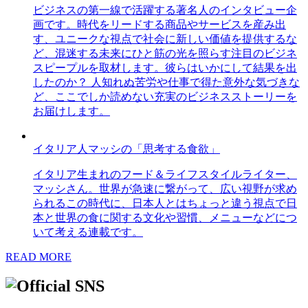
ビジネスの第一線で活躍する著名人のインタビュー企
画です。時代をリードする商品やサービスを産み出
す、ユニークな視点で社会に新しい価値を提供するな
ど、混迷する未来にひと筋の光を照らす注目のビジネ
スピープルを取材します。彼らはいかにして結果を出
したのか？ 人知れぬ苦労や仕事で得た意外な気づきな
ど、ここでしか読めない充実のビジネスストーリーを
お届けします。
イタリア人マッシの「思考する食欲」
イタリア生まれのフード＆ライフスタイルライター、
マッシさん。世界が急速に繋がって、広い視野が求め
られるこの時代に、日本人とはちょっと違う視点で日
本と世界の食に関する文化や習慣、メニューなどにつ
いて考える連載です。
READ MORE