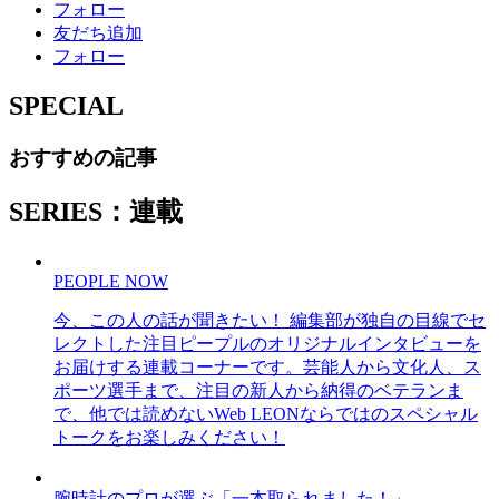
フォロー
友だち追加
フォロー
SPECIAL
おすすめの記事
SERIES：連載
PEOPLE NOW
今、この人の話が聞きたい！ 編集部が独自の目線でセ
レクトした注目ピープルのオリジナルインタビューを
お届けする連載コーナーです。芸能人から文化人、ス
ポーツ選手まで、注目の新人から納得のベテランま
で、他では読めないWeb LEONならではのスペシャル
トークをお楽しみください！
腕時計のプロが選ぶ「一本取られました！」