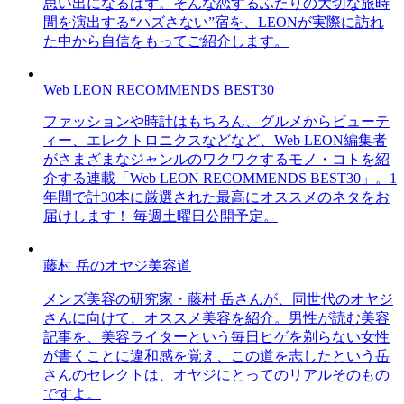
思い出になるはず。そんな恋するふたりの大切な旅時
間を演出する“ハズさない”宿を、LEONが実際に訪れ
た中から自信をもってご紹介します。
Web LEON RECOMMENDS BEST30
ファッションや時計はもちろん、グルメからビューテ
ィー、エレクトロニクスなどなど、Web LEON編集者
がさまざまなジャンルのワクワクするモノ・コトを紹
介する連載「Web LEON RECOMMENDS BEST30」。1
年間で計30本に厳選された最高にオススメのネタをお
届けします！ 毎週土曜日公開予定。
藤村 岳のオヤジ美容道
メンズ美容の研究家・藤村 岳さんが、同世代のオヤジ
さんに向けて、オススメ美容を紹介。男性が読む美容
記事を、美容ライターという毎日ヒゲを剃らない女性
が書くことに違和感を覚え、この道を志したという岳
さんのセレクトは、オヤジにとってのリアルそのもの
ですよ。