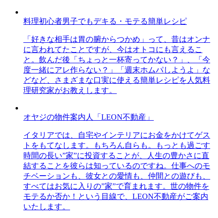
料理初心者男子でもデキる・モテる簡単レシピ
「好きな相手は胃の腑からつかめ」って、昔はオンナ
に言われてたことですが、今はオトコにも言えるこ
と。飲んだ後「ちょっと一杯寄ってかない？」、「今
度一緒にアレ作らない？」「週末ホムパしようよ」な
どなど、さまざまな口実に使える簡単レシピを人気料
理研究家がお教えします。
オヤジの物件案内人「LEON不動産」
イタリアでは、自宅やインテリアにお金をかけてゲス
トをもてなします。もちろん自らも。もっとも過ごす
時間の長い”家”に投資することが、人生の豊かさに直
結することを彼らは知っているのですね。仕事へのモ
チベーションも、彼女との愛情も、仲間との遊びも、
すべてはお気に入りの”家”で育まれます。世の物件を
モテるか否か！という目線で、LEON不動産がご案内
いたします。