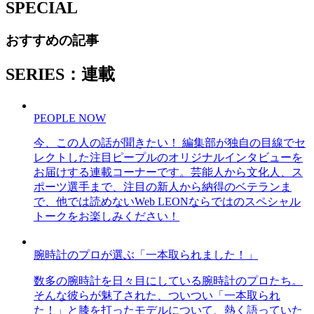
SPECIAL
おすすめの記事
SERIES：連載
PEOPLE NOW
今、この人の話が聞きたい！ 編集部が独自の目線でセ
レクトした注目ピープルのオリジナルインタビューを
お届けする連載コーナーです。芸能人から文化人、ス
ポーツ選手まで、注目の新人から納得のベテランま
で、他では読めないWeb LEONならではのスペシャル
トークをお楽しみください！
腕時計のプロが選ぶ「一本取られました！」
数多の腕時計を日々目にしている腕時計のプロたち。
そんな彼らが魅了された、ついつい「一本取られ
た！」と膝を打ったモデルについて、熱く語っていた