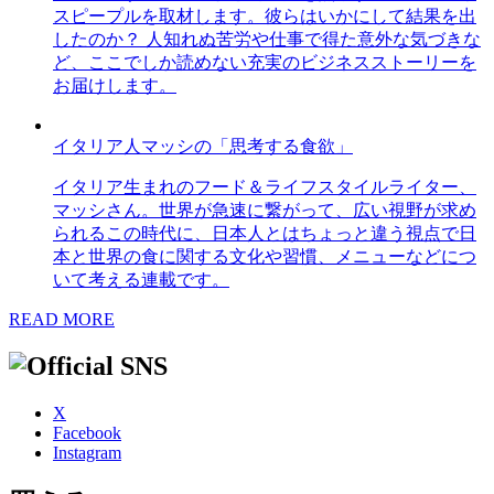
スピープルを取材します。彼らはいかにして結果を出
したのか？ 人知れぬ苦労や仕事で得た意外な気づきな
ど、ここでしか読めない充実のビジネスストーリーを
お届けします。
イタリア人マッシの「思考する食欲」
イタリア生まれのフード＆ライフスタイルライター、
マッシさん。世界が急速に繋がって、広い視野が求め
られるこの時代に、日本人とはちょっと違う視点で日
本と世界の食に関する文化や習慣、メニューなどにつ
いて考える連載です。
READ MORE
X
Facebook
Instagram