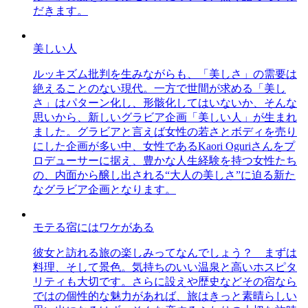
だきます。
美しい人
ルッキズム批判を生みながらも、「美しさ」の需要は
絶えることのない現代。一方で世間が求める「美し
さ」はパターン化し、形骸化してはいないか、そんな
思いから、新しいグラビア企画「美しい人」が生まれ
ました。グラビアと言えば女性の若さとボディを売り
にした企画が多い中、女性であるKaori Oguriさんをプ
ロデューサーに据え、豊かな人生経験を持つ女性たち
の、内面から醸し出される“大人の美しさ”に迫る新た
なグラビア企画となります。
モテる宿にはワケがある
彼女と訪れる旅の楽しみってなんでしょう？ まずは
料理、そして景色。気持ちのいい温泉と高いホスピタ
リティも大切です。さらに設えや歴史などその宿なら
ではの個性的な魅力があれば、旅はきっと素晴らしい