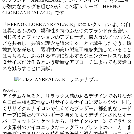
のブランド「ANREALAGE (アンリアレイジ) 」。その二者
が強力なタッグを組むのが、この新シリーズ「HERNO
GLOBE ANREALAGE」です。
「HERNO GLOBE ANREALAGE」のコレクションは、出自
は異なるものの、親和性を持つふたつのブランドが出会い、
同じ考えとファッションのアプローチ、職人技のノウハウな
どを共有し、共通の理念を追求することで誕生したそう。環
境負荷を減らし、透明性の高い製造工程を実施していること
はもちろん、あらゆる体型に対応するジェンダーレスな服を
２サイズだけ作るという斬新なアプローチによっても製造ロ
スを減らすことに貢献。
PAGE 3
アイテムを見ると、リラックス感のあるデザインでありなが
ら自己主張も忘れないリサイクルナイロン製シャツや、同じ
くリサイクルナイロンで仕立てたブレザー。都会的なワード
ローブに新たなエネルギーを与えるようデザインされたオー
バーフィットジャケットから、リサイクルヤーンでできたタ
フタ素材のアイコニックなモノグラムプリントのパーカーま
でモダンでありながら時代感を絶妙な視点で表現したコレク