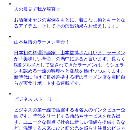
人の服見て我が服直せ
お洒落オヤジの実例をもとに、着こなし術とキーとな
るアイテム、そしてその演出効果をお伝えします。
山本益博のラーメン革命！
日本初の料理評論家、山本益博さんはいま、ラーメン
が「美味しい革命」の渦中にあると言います。長らく
B級グルメとして愛されてきたラーメンは、ミシュラ
ンも認める一流の料理へと変貌を遂げつつあります。
新時代に向けて群雄割拠する街のラーメン店を巨匠自
らが実食リポートする連載です。
ビジネス ストーリー
ビジネスの第一線で活躍する著名人のインタビュー企
画です。時代をリードする商品やサービスを産み出
す、ユニークな視点で社会に新しい価値を提供するな
ど、混迷する未来にひと筋の光を照らす注目のビジネ