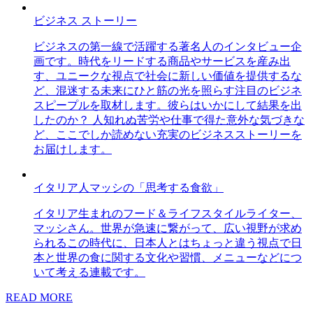
ビジネス ストーリー
ビジネスの第一線で活躍する著名人のインタビュー企
画です。時代をリードする商品やサービスを産み出
す、ユニークな視点で社会に新しい価値を提供するな
ど、混迷する未来にひと筋の光を照らす注目のビジネ
スピープルを取材します。彼らはいかにして結果を出
したのか？ 人知れぬ苦労や仕事で得た意外な気づきな
ど、ここでしか読めない充実のビジネスストーリーを
お届けします。
イタリア人マッシの「思考する食欲」
イタリア生まれのフード＆ライフスタイルライター、
マッシさん。世界が急速に繋がって、広い視野が求め
られるこの時代に、日本人とはちょっと違う視点で日
本と世界の食に関する文化や習慣、メニューなどにつ
いて考える連載です。
READ MORE