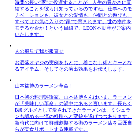
時間の長い”家”に投資することが、人生の豊かさに直
結することを彼らは知っているのですね。仕事へのモ
チベーションも、彼女との愛情も、仲間との遊びも、
すべてはお気に入りの”家”で育まれます。世の物件を
モテるか否か！という目線で、LEON不動産がご案内
いたします。
人の服見て我が服直せ
お洒落オヤジの実例をもとに、着こなし術とキーとな
るアイテム、そしてその演出効果をお伝えします。
山本益博のラーメン革命！
日本初の料理評論家、山本益博さんはいま、ラーメン
が「美味しい革命」の渦中にあると言います。長らく
B級グルメとして愛されてきたラーメンは、ミシュラ
ンも認める一流の料理へと変貌を遂げつつあります。
新時代に向けて群雄割拠する街のラーメン店を巨匠自
らが実食リポートする連載です。