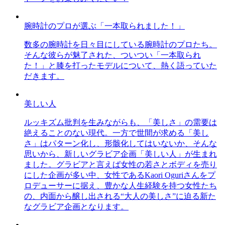
腕時計のプロが選ぶ「一本取られました！」
数多の腕時計を日々目にしている腕時計のプロたち。
そんな彼らが魅了された、ついつい「一本取られ
た！」と膝を打ったモデルについて、熱く語っていた
だきます。
美しい人
ルッキズム批判を生みながらも、「美しさ」の需要は
絶えることのない現代。一方で世間が求める「美し
さ」はパターン化し、形骸化してはいないか、そんな
思いから、新しいグラビア企画「美しい人」が生まれ
ました。グラビアと言えば女性の若さとボディを売り
にした企画が多い中、女性であるKaori Oguriさんをプ
ロデューサーに据え、豊かな人生経験を持つ女性たち
の、内面から醸し出される“大人の美しさ”に迫る新た
なグラビア企画となります。