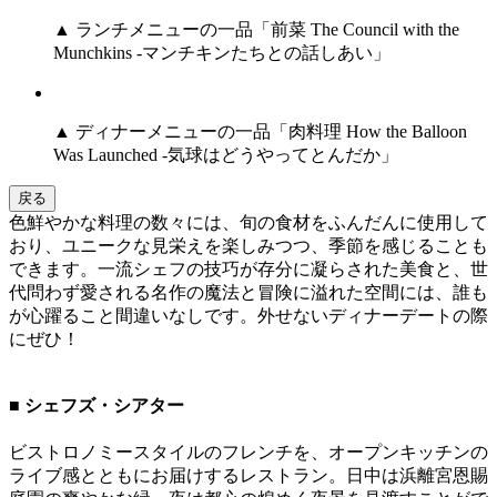
▲ ランチメニューの一品「前菜 The Council with the
Munchkins -マンチキンたちとの話しあい」
▲ ディナーメニューの一品「肉料理 How the Balloon
Was Launched -気球はどうやってとんだか」
戻る
色鮮やかな料理の数々には、旬の食材をふんだんに使用して
おり、ユニークな見栄えを楽しみつつ、季節を感じることも
できます。一流シェフの技巧が存分に凝らされた美食と、世
代問わず愛される名作の魔法と冒険に溢れた空間には、誰も
が心躍ること間違いなしです。外せないディナーデートの際
にぜひ！
■ シェフズ・シアター
ビストロノミースタイルのフレンチを、オープンキッチンの
ライブ感とともにお届けするレストラン。日中は浜離宮恩賜