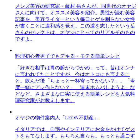
メンズ美容の研究家・藤村 岳さんが、同世代のオヤジ
さんに向けて、オススメ美容を紹介。男性が読む美容
記事を、美容ライターという毎日ヒゲを剃らない女性
が書くことに違和感を覚え、この道を志したという岳
さんのセレクトは、オヤジにとってのリアルそのもの
ですよ。
料理初心者男子でもデキる・モテる簡単レシピ
「好きな相手は胃の腑からつかめ」って、昔はオンナ
に言われてたことですが、今はオトコにも言えるこ
と。飲んだ後「ちょっと一杯寄ってかない？」、「今
度一緒にアレ作らない？」「週末ホムパしようよ」な
どなど、さまざまな口実に使える簡単レシピを人気料
理研究家がお教えします。
オヤジの物件案内人「LEON不動産」
イタリアでは、自宅やインテリアにお金をかけてゲス
トをもてなします。もちろん自らも。もっとも過ごす