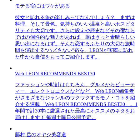
モテる宿にはワケがある
彼女と訪れる旅の楽しみってなんでしょう？ まずは
料理、そして景色。気持ちのいい温泉と高いホスピタ
リティも大切です。さらに設えや歴史などその宿なら
ではの個性的な魅力があれば、旅はきっと素晴らしい
思い出になるはず。そんな恋するふたりの大切な旅時
間を演出する“ハズさない”宿を、LEONが実際に訪れ
た中から自信をもってご紹介します。
Web LEON RECOMMENDS BEST30
ファッションや時計はもちろん、グルメからビューテ
ィー、エレクトロニクスなどなど、Web LEON編集者
がさまざまなジャンルのワクワクするモノ・コトを紹
介する連載「Web LEON RECOMMENDS BEST30」。1
年間で計30本に厳選された最高にオススメのネタをお
届けします！ 毎週土曜日公開予定。
藤村 岳のオヤジ美容道