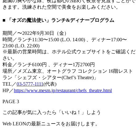
庭園の爽やかな緑、夜は都心の煌めく夜景を見渡すことがで
きます。洗練された空間で美食をお楽しみください。
■ 「オズの魔法使い」ランチ&ディナープログラム
期間／〜2022年9月30日（金）
時間／ランチ11:30〜15:00 (L.O. 14:00) 、ディナー17:00〜
23:00 (L.O. 22:00)
※最新の営業時間は、ホテル公式ウェブサイトをご確認くだ
さい。
料金／ランチ6100円 、ディナー1万2700円
場所／メズム東京、オートグラフ コレクション 16階レスト
ラン「シェフズ・シアター(Chef’s Theatre)」
TEL／
03-5777-1111
(代表)
HP／
https://www.mesm.jp/restaurant/chefs_theatre.html
PAGE 3
この記事が気に入ったら「いいね！」しよう
Web LEONの最新ニュースをお届けします。