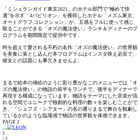
「ミシュランガイド東京2021」のホテル部門で”極めて快
適”を示す「4パビリオン」を獲得したホテル「メズム東京、
オートグラフ コレクション」が、五感をフルに使って感じ
取ることができる「オズの魔法使い」ランチ＆ディナーのプ
ログラムを期間限定で提供中です。
時を超えて愛される不朽の名作「オズの魔法使い」の世界観
を美食に落とし込んだ本プログラムはインスタ映え必至で、
彼女との話題にも事欠きませんよ。
まるで絵本の挿絵のように彩り豊かなこのメニューでは「オ
ズの魔法使い」の物語の前半をランチで、後半をディナーで
再現する構成になっています。物語をテーマにした音楽が流
れる空間でユニークで独創的な料理の数々を楽しむことがで
き、「シェフズ・シアター」の名の通りまるで舞台を観劇し
ているかのような臨場感で物語の世界観を体感できます。
PAGE 2
1
/ 2