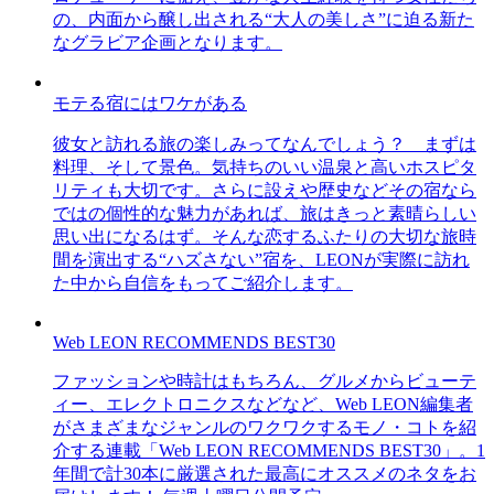
の、内面から醸し出される“大人の美しさ”に迫る新た
なグラビア企画となります。
モテる宿にはワケがある
彼女と訪れる旅の楽しみってなんでしょう？ まずは
料理、そして景色。気持ちのいい温泉と高いホスピタ
リティも大切です。さらに設えや歴史などその宿なら
ではの個性的な魅力があれば、旅はきっと素晴らしい
思い出になるはず。そんな恋するふたりの大切な旅時
間を演出する“ハズさない”宿を、LEONが実際に訪れ
た中から自信をもってご紹介します。
Web LEON RECOMMENDS BEST30
ファッションや時計はもちろん、グルメからビューテ
ィー、エレクトロニクスなどなど、Web LEON編集者
がさまざまなジャンルのワクワクするモノ・コトを紹
介する連載「Web LEON RECOMMENDS BEST30」。1
年間で計30本に厳選された最高にオススメのネタをお