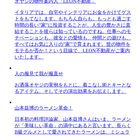
オヤジの物件案内人「LEON不動産」
イタリアでは、自宅やインテリアにお金をかけてゲス
トをもてなします。もちろん自らも。もっとも過ごす
時間の長い”家”に投資することが、人生の豊かさに直
結することを彼らは知っているのですね。仕事へのモ
チベーションも、彼女との愛情も、仲間との遊びも、
すべてはお気に入りの”家”で育まれます。世の物件を
モテるか否か！という目線で、LEON不動産がご案内
いたします。
人の服見て我が服直せ
お洒落オヤジの実例をもとに、着こなし術とキーとな
るアイテム、そしてその演出効果をお伝えします。
山本益博のラーメン革命！
日本初の料理評論家、山本益博さんはいま、ラーメン
が「美味しい革命」の渦中にあると言います。長らく
B級グルメとして愛されてきたラーメンは、ミシュラ