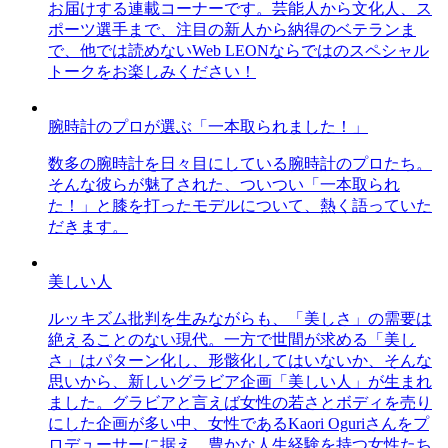
お届けする連載コーナーです。芸能人から文化人、ス
ポーツ選手まで、注目の新人から納得のベテランま
で、他では読めないWeb LEONならではのスペシャル
トークをお楽しみください！
腕時計のプロが選ぶ「一本取られました！」
数多の腕時計を日々目にしている腕時計のプロたち。
そんな彼らが魅了された、ついつい「一本取られ
た！」と膝を打ったモデルについて、熱く語っていた
だきます。
美しい人
ルッキズム批判を生みながらも、「美しさ」の需要は
絶えることのない現代。一方で世間が求める「美し
さ」はパターン化し、形骸化してはいないか、そんな
思いから、新しいグラビア企画「美しい人」が生まれ
ました。グラビアと言えば女性の若さとボディを売り
にした企画が多い中、女性であるKaori Oguriさんをプ
ロデューサーに据え、豊かな人生経験を持つ女性たち