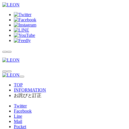
TOP
INFORMATION
お詫びと訂正
Twitter
Facebook
Line
Mail
Pocket