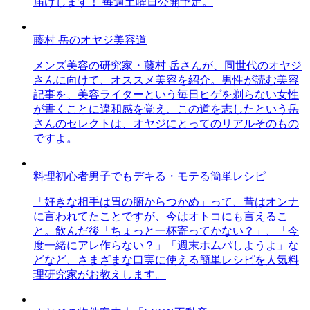
届けします！ 毎週土曜日公開予定。
藤村 岳のオヤジ美容道
メンズ美容の研究家・藤村 岳さんが、同世代のオヤジ
さんに向けて、オススメ美容を紹介。男性が読む美容
記事を、美容ライターという毎日ヒゲを剃らない女性
が書くことに違和感を覚え、この道を志したという岳
さんのセレクトは、オヤジにとってのリアルそのもの
ですよ。
料理初心者男子でもデキる・モテる簡単レシピ
「好きな相手は胃の腑からつかめ」って、昔はオンナ
に言われてたことですが、今はオトコにも言えるこ
と。飲んだ後「ちょっと一杯寄ってかない？」、「今
度一緒にアレ作らない？」「週末ホムパしようよ」な
どなど、さまざまな口実に使える簡単レシピを人気料
理研究家がお教えします。