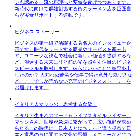
ンも認める一流の料理へと変貌を遂げつつあります。
新時代に向けて群雄割拠する街のラーメン店を巨匠自
らが実食リポートする連載です。
ビジネス ストーリー
ビジネスの第一線で活躍する著名人のインタビュー企
画です。時代をリードする商品やサービスを産み出
す、ユニークな視点で社会に新しい価値を提供するな
ど、混迷する未来にひと筋の光を照らす注目のビジネ
スピープルを取材します。彼らはいかにして結果を出
したのか？ 人知れぬ苦労や仕事で得た意外な気づきな
ど、ここでしか読めない充実のビジネスストーリーを
お届けします。
イタリア人マッシの「思考する食欲」
イタリア生まれのフード＆ライフスタイルライター、
マッシさん。世界が急速に繋がって、広い視野が求め
られるこの時代に、日本人とはちょっと違う視点で日
本と世界の食に関する文化や習慣、メニューなどにつ