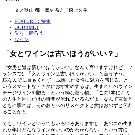
文／秋山 都 取材協力／森上久生
FEATURE：特集
GOURMET
愛を、贈ろう
ワイン
「女とワインは古いほうがいい？」
「女房と畳は新しいほうがいい」なんて言いますけれど、フ
ランスでは「女とワインは古いほうがいい」と言うそう。
JKなんぞに目もくれず、成熟した女性に魅力を感じる、と
いうスマートなアナタにおすすめするは、生まれ年のヴィン
テージワインを贈る、という粋な贈り物。「この1本にキミ
の人生と同じだけの時間が流れているんだよ」なんて言葉と
ともに贈れば、そのお方へのリスペクトと愛はおのずと伝わ
ることかと。
でも、ワインといってもいろいろありますし、あのコの生ま
れた年はどんなワインがいいのかわからない、という方に、