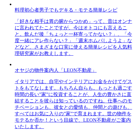
料理初心者男子でもデキる・モテる簡単レシピ
「好きな相手は胃の腑からつかめ」って、昔はオンナ
に言われてたことですが、今はオトコにも言えるこ
と。飲んだ後「ちょっと一杯寄ってかない？」、「今
度一緒にアレ作らない？」「週末ホムパしようよ」な
どなど、さまざまな口実に使える簡単レシピを人気料
理研究家がお教えします。
オヤジの物件案内人「LEON不動産」
イタリアでは、自宅やインテリアにお金をかけてゲス
トをもてなします。もちろん自らも。もっとも過ごす
時間の長い”家”に投資することが、人生の豊かさに直
結することを彼らは知っているのですね。仕事へのモ
チベーションも、彼女との愛情も、仲間との遊びも、
すべてはお気に入りの”家”で育まれます。世の物件を
モテるか否か！という目線で、LEON不動産がご案内
いたします。