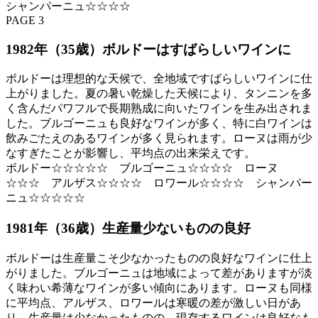
シャンパーニュ☆☆☆☆
PAGE 3
1982年（35歳）ボルドーはすばらしいワインに
ボルドーは理想的な天候で、全地域ですばらしいワインに仕
上がりました。夏の暑い乾燥した天候により、タンニンを多
く含んだパワフルで長期熟成に向いたワインを生み出されま
した。ブルゴーニュも良好なワインが多く、特に白ワインは
飲みごたえのあるワインが多く見られます。ローヌは雨が少
なすぎたことが影響し、平均点の出来栄えです。
ボルドー☆☆☆☆☆ ブルゴーニュ☆☆☆☆ ローヌ
☆☆☆ アルザス☆☆☆☆ ロワール☆☆☆☆ シャンパー
ニュ☆☆☆☆☆
1981年（36歳）生産量少ないものの良好
ボルドーは生産量こそ少なかったものの良好なワインに仕上
がりました。ブルゴーニュは地域によって差がありますが淡
く味わい希薄なワインが多い傾向にあります。ローヌも同様
に平均点、アルザス、ロワールは寒暖の差が激しい日があ
り、生産量は少なかったものの、現存するワインは良好なも