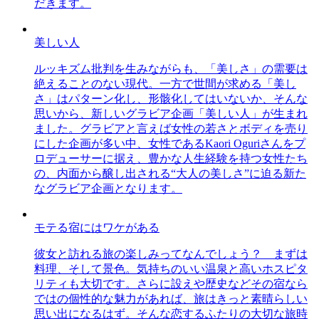
だきます。
美しい人
ルッキズム批判を生みながらも、「美しさ」の需要は
絶えることのない現代。一方で世間が求める「美し
さ」はパターン化し、形骸化してはいないか、そんな
思いから、新しいグラビア企画「美しい人」が生まれ
ました。グラビアと言えば女性の若さとボディを売り
にした企画が多い中、女性であるKaori Oguriさんをプ
ロデューサーに据え、豊かな人生経験を持つ女性たち
の、内面から醸し出される“大人の美しさ”に迫る新た
なグラビア企画となります。
モテる宿にはワケがある
彼女と訪れる旅の楽しみってなんでしょう？ まずは
料理、そして景色。気持ちのいい温泉と高いホスピタ
リティも大切です。さらに設えや歴史などその宿なら
ではの個性的な魅力があれば、旅はきっと素晴らしい
思い出になるはず。そんな恋するふたりの大切な旅時