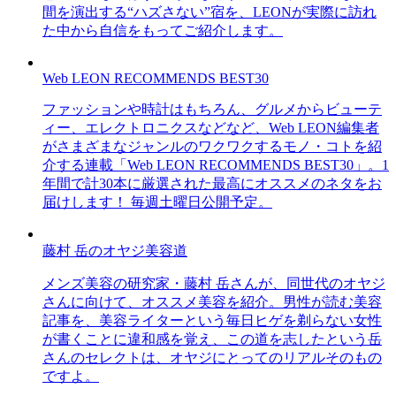
間を演出する“ハズさない”宿を、LEONが実際に訪れ
た中から自信をもってご紹介します。
Web LEON RECOMMENDS BEST30
ファッションや時計はもちろん、グルメからビューテ
ィー、エレクトロニクスなどなど、Web LEON編集者
がさまざまなジャンルのワクワクするモノ・コトを紹
介する連載「Web LEON RECOMMENDS BEST30」。1
年間で計30本に厳選された最高にオススメのネタをお
届けします！ 毎週土曜日公開予定。
藤村 岳のオヤジ美容道
メンズ美容の研究家・藤村 岳さんが、同世代のオヤジ
さんに向けて、オススメ美容を紹介。男性が読む美容
記事を、美容ライターという毎日ヒゲを剃らない女性
が書くことに違和感を覚え、この道を志したという岳
さんのセレクトは、オヤジにとってのリアルそのもの
ですよ。