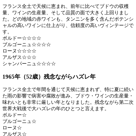
フランス全土で天候に恵まれ、前年に比べてブドウの収穫
量、ワインの生産量、そして品質の面で大きく上回りまし
た。どの地域の赤ワインも、タンニンを多く含んだポテンシ
ャルの高いワインに仕上がり、信頼度の高いヴィンテージで
す。
ボルドー☆☆☆☆
ブルゴーニュ☆☆☆☆
ローヌ☆☆☆☆
アルザス☆☆☆
シャンパーニュ☆☆☆☆
1965年（52歳）残念ながらハズレ年
フランス全土で年間を通じて天候に恵まれず、特に夏に続い
た雨の影響で病害や腐敗が進み、ブドウ・ワインの生産量・
味わいとも非常に厳しい年となりました。残念ながら第二次
世界大戦後で大ハズレの年のひとつと言えます。
ボルドー☆
ブルゴーニュ☆
ローヌ☆
アルザス☆