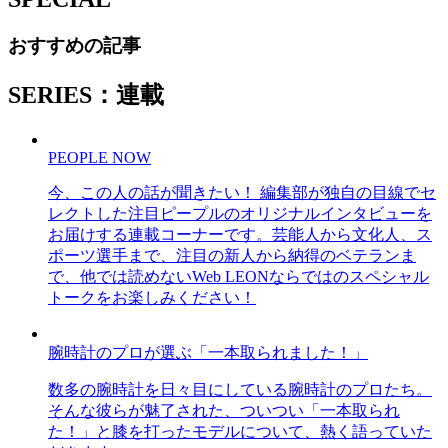
おすすめの記事
SERIES：連載
PEOPLE NOW
今、この人の話が聞きたい！ 編集部が独自の目線でセ
レクトした注目ピープルのオリジナルインタビューを
お届けする連載コーナーです。芸能人から文化人、ス
ポーツ選手まで、注目の新人から納得のベテランま
で、他では読めないWeb LEONならではのスペシャル
トークをお楽しみください！
腕時計のプロが選ぶ「一本取られました！」
数多の腕時計を日々目にしている腕時計のプロたち。
そんな彼らが魅了された、ついつい「一本取られ
た！」と膝を打ったモデルについて、熱く語っていた