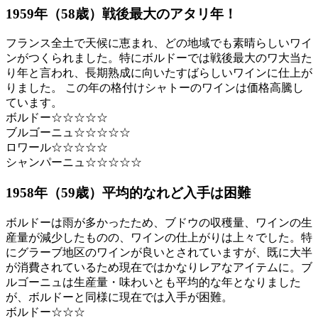
1959年（58歳）戦後最大のアタリ年！
フランス全土で天候に恵まれ、どの地域でも素晴らしいワイ
ンがつくられました。特にボルドーでは戦後最大のワ大当た
り年と言われ、長期熟成に向いたすばらしいワインに仕上が
りました。 この年の格付けシャトーのワインは価格高騰し
ています。
ボルドー☆☆☆☆☆
ブルゴーニュ☆☆☆☆☆
ロワール☆☆☆☆☆
シャンパーニュ☆☆☆☆☆
1958年（59歳）平均的なれど入手は困難
ボルドーは雨が多かったため、ブドウの収穫量、ワインの生
産量が減少したものの、ワインの仕上がりは上々でした。特
にグラーブ地区のワインが良いとされていますが、既に大半
が消費されているため現在ではかなりレアなアイテムに。ブ
ルゴーニュは生産量・味わいとも平均的な年となりました
が、ボルドーと同様に現在では入手が困難。
ボルドー☆☆☆