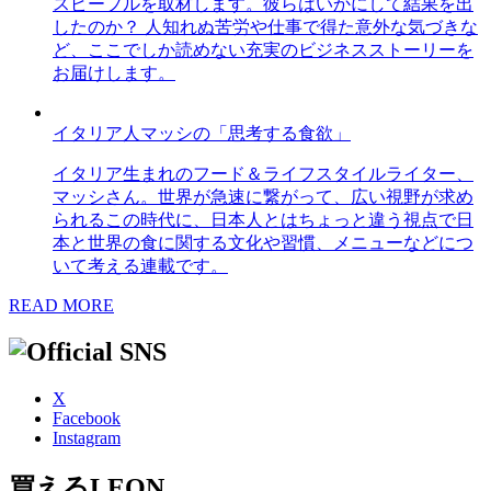
スピープルを取材します。彼らはいかにして結果を出
したのか？ 人知れぬ苦労や仕事で得た意外な気づきな
ど、ここでしか読めない充実のビジネスストーリーを
お届けします。
イタリア人マッシの「思考する食欲」
イタリア生まれのフード＆ライフスタイルライター、
マッシさん。世界が急速に繋がって、広い視野が求め
られるこの時代に、日本人とはちょっと違う視点で日
本と世界の食に関する文化や習慣、メニューなどにつ
いて考える連載です。
READ MORE
X
Facebook
Instagram
買えるLEON