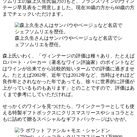
ソムリエの森上久生氏協力のもと、フランスワインのヴィン
テージ早見表をご用意しました。現在30歳の方から60歳の方
までチェックいただけます。
森上久生さんはサンパウやベージュなど名店でシ
ェフソムリエを歴任。
森上氏いわく、「ヴィンテージの評価は種々あり、たとえば
ロバート・パーカー（著名なワイン評論家）のポイントなど
はワインが出来てから比較的短いタームでの評価に過ぎませ
ん。たとえば2002年、近年では2012年など、当時はそれほど
良作年とされなかった年であっても、徐々に世界的に評価が
上がっているものもあります」とのことですので、評価はあ
くまで参考にしていただければ。
せっかくのワインを見つけたら、ワインクーラーとしても使
える特製ギフトボックスにクリスマスリースやショコラとと
もに詰めて贈るスペシャルなギフトパッケ―ジはいかが。