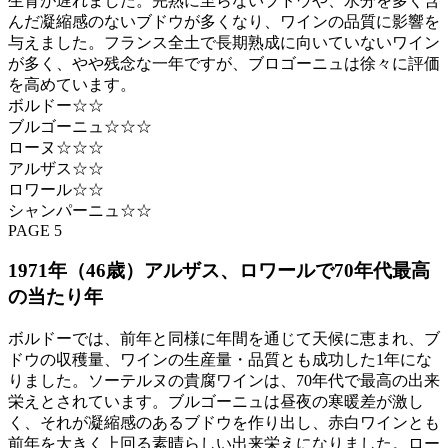
生育が遅れました。完熟に至らないブドウや、水分を多く含
んだ凝縮感のないブドウが多くなり、ワインの品質に影響を
与えました。フランス全土で長期熟成に向いていないワイン
が多く、やや残念な一年ですが、ブロゴーニュは徐々に評価
を高めています。
ボルドー☆☆
ブルゴーニュ☆☆☆
ローヌ☆☆☆
アルザス☆☆
ロワール☆☆
シャンパーニュ☆☆
PAGE 5
1971年（46歳）アルザス、ロワールで70年代最高
の当たり年
ボルドーでは、前年と同様に年間を通じて天候に恵まれ、ブ
ドウの収穫量、ワインの生産量・品質とも成功した1年にな
りました。ソーテルヌの貴腐ワインは、70年代で最高の出来
栄えとされています。ブルゴーニュは昼夜の寒暖差が激し
く、それが凝縮感のあるブドウを作り出し、赤白ワインとも
前年を大きく上回る素晴らしい出来栄えになりました。ロー