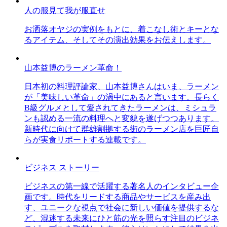
人の服見て我が服直せ
お洒落オヤジの実例をもとに、着こなし術とキーとな
るアイテム、そしてその演出効果をお伝えします。
山本益博のラーメン革命！
日本初の料理評論家、山本益博さんはいま、ラーメン
が「美味しい革命」の渦中にあると言います。長らく
B級グルメとして愛されてきたラーメンは、ミシュラ
ンも認める一流の料理へと変貌を遂げつつあります。
新時代に向けて群雄割拠する街のラーメン店を巨匠自
らが実食リポートする連載です。
ビジネス ストーリー
ビジネスの第一線で活躍する著名人のインタビュー企
画です。時代をリードする商品やサービスを産み出
す、ユニークな視点で社会に新しい価値を提供するな
ど、混迷する未来にひと筋の光を照らす注目のビジネ