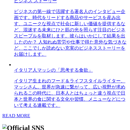
ビジネス ストーリー
ビジネスの第一線で活躍する著名人のインタビュー企
画です。時代をリードする商品やサービスを産み出
す、ユニークな視点で社会に新しい価値を提供するな
ど、混迷する未来にひと筋の光を照らす注目のビジネ
スピープルを取材します。彼らはいかにして結果を出
したのか？ 人知れぬ苦労や仕事で得た意外な気づきな
ど、ここでしか読めない充実のビジネスストーリーを
お届けします。
イタリア人マッシの「思考する食欲」
イタリア生まれのフード＆ライフスタイルライター、
マッシさん。世界が急速に繋がって、広い視野が求め
られるこの時代に、日本人とはちょっと違う視点で日
本と世界の食に関する文化や習慣、メニューなどにつ
いて考える連載です。
READ MORE