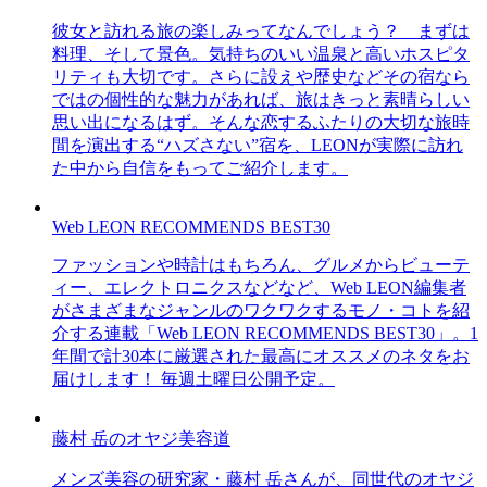
彼女と訪れる旅の楽しみってなんでしょう？ まずは
料理、そして景色。気持ちのいい温泉と高いホスピタ
リティも大切です。さらに設えや歴史などその宿なら
ではの個性的な魅力があれば、旅はきっと素晴らしい
思い出になるはず。そんな恋するふたりの大切な旅時
間を演出する“ハズさない”宿を、LEONが実際に訪れ
た中から自信をもってご紹介します。
Web LEON RECOMMENDS BEST30
ファッションや時計はもちろん、グルメからビューテ
ィー、エレクトロニクスなどなど、Web LEON編集者
がさまざまなジャンルのワクワクするモノ・コトを紹
介する連載「Web LEON RECOMMENDS BEST30」。1
年間で計30本に厳選された最高にオススメのネタをお
届けします！ 毎週土曜日公開予定。
藤村 岳のオヤジ美容道
メンズ美容の研究家・藤村 岳さんが、同世代のオヤジ