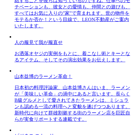
結することを彼らは知っているのですね。仕事へのモ
チベーションも、彼女との愛情も、仲間との遊びも、
すべてはお気に入りの”家”で育まれます。世の物件を
モテるか否か！という目線で、LEON不動産がご案内
いたします。
人の服見て我が服直せ
お洒落オヤジの実例をもとに、着こなし術とキーとな
るアイテム、そしてその演出効果をお伝えします。
山本益博のラーメン革命！
日本初の料理評論家、山本益博さんはいま、ラーメン
が「美味しい革命」の渦中にあると言います。長らく
B級グルメとして愛されてきたラーメンは、ミシュラ
ンも認める一流の料理へと変貌を遂げつつあります。
新時代に向けて群雄割拠する街のラーメン店を巨匠自
らが実食リポートする連載です。