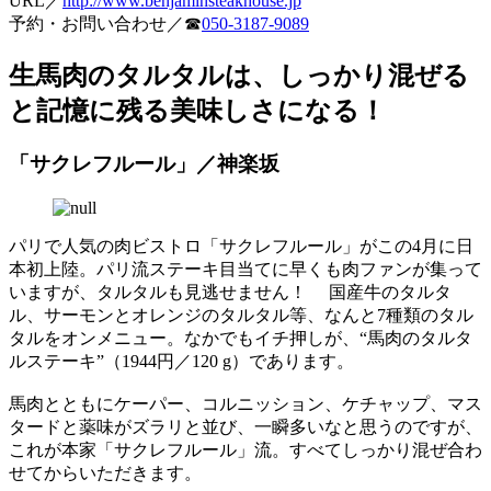
URL／
http://www.benjaminsteakhouse.jp
予約・お問い合わせ／☎
050-3187-9089
生馬肉のタルタルは、しっかり混ぜる
と記憶に残る美味しさになる！
「サクレフルール」／神楽坂
パリで人気の肉ビストロ「サクレフルール」がこの4月に日
本初上陸。パリ流ステーキ目当てに早くも肉ファンが集って
いますが、タルタルも見逃せません！ 国産牛のタルタ
ル、サーモンとオレンジのタルタル等、なんと7種類のタル
タルをオンメニュー。なかでもイチ押しが、“馬肉のタルタ
ルステーキ”（1944円／120 g）であります。
馬肉とともにケーパー、コルニッション、ケチャップ、マス
タードと薬味がズラリと並び、一瞬多いなと思うのですが、
これが本家「サクレフルール」流。すべてしっかり混ぜ合わ
せてからいただきます。