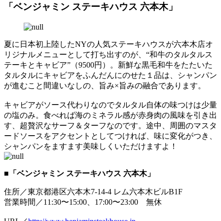
「ベンジャミン ステーキハウス 六本木」
夏に日本初上陸したNYの人気ステーキハウスが六本木店オ
リジナルメニューとして打ち出すのが、“和牛のタルタルス
テーキとキャビア”（9500円）。新鮮な黒毛和牛をたたいた
タルタルにキャビアをふんだんにのせた１品は、シャンパン
が進むこと間違いなしの、旨み×旨みの融合であります。
キャビアがソース代わりなのでタルタル自体の味つけは少量
の塩のみ。食べれば海のミネラル感が赤身肉の風味を引き出
す、超贅沢なサーフ＆ターフなのです。途中、周囲のマスタ
ードソースをアクセントとしてつければ、味に変化がつき、
シャンパンをますます美味しくいただけますよ！
■「ベンジャミン ステーキハウス 六本木」
住所／東京都港区六本木7-14-4 レム六本木ビルB1F
営業時間／11:30〜15:00、17:00〜23:00 無休