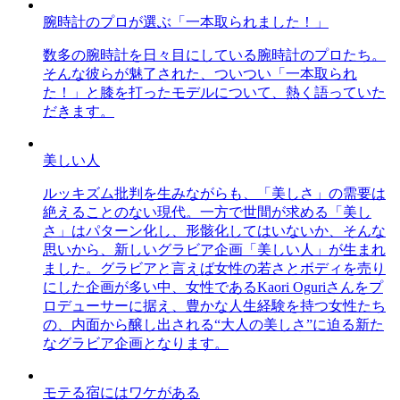
腕時計のプロが選ぶ「一本取られました！」
数多の腕時計を日々目にしている腕時計のプロたち。
そんな彼らが魅了された、ついつい「一本取られ
た！」と膝を打ったモデルについて、熱く語っていた
だきます。
美しい人
ルッキズム批判を生みながらも、「美しさ」の需要は
絶えることのない現代。一方で世間が求める「美し
さ」はパターン化し、形骸化してはいないか、そんな
思いから、新しいグラビア企画「美しい人」が生まれ
ました。グラビアと言えば女性の若さとボディを売り
にした企画が多い中、女性であるKaori Oguriさんをプ
ロデューサーに据え、豊かな人生経験を持つ女性たち
の、内面から醸し出される“大人の美しさ”に迫る新た
なグラビア企画となります。
モテる宿にはワケがある