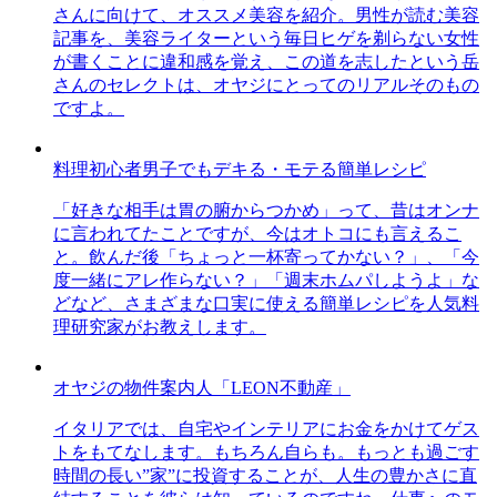
さんに向けて、オススメ美容を紹介。男性が読む美容
記事を、美容ライターという毎日ヒゲを剃らない女性
が書くことに違和感を覚え、この道を志したという岳
さんのセレクトは、オヤジにとってのリアルそのもの
ですよ。
料理初心者男子でもデキる・モテる簡単レシピ
「好きな相手は胃の腑からつかめ」って、昔はオンナ
に言われてたことですが、今はオトコにも言えるこ
と。飲んだ後「ちょっと一杯寄ってかない？」、「今
度一緒にアレ作らない？」「週末ホムパしようよ」な
どなど、さまざまな口実に使える簡単レシピを人気料
理研究家がお教えします。
オヤジの物件案内人「LEON不動産」
イタリアでは、自宅やインテリアにお金をかけてゲス
トをもてなします。もちろん自らも。もっとも過ごす
時間の長い”家”に投資することが、人生の豊かさに直