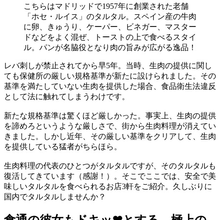
こちらはマドリッドで1957年に創業された老舗
「ホセ・ルイス」のタルタル。スペイン産の牛肉
に卵、きゅうり、ケーパー、ビネガー、マスター
ドなどをよく混ぜ、トーストの上で食べるスタイ
ル。パンが名脇役となり肉の旨みが広がる逸品！
レバ刺しが禁止されてから早5年。当時、生肉の提供に関し
ても保健所の厳しい規格基準が新たに設けられました。その
基準を満たしていない生肉を提供した場合、食品衛生法違反
として法に触れてしまうわけです。
新たな規格基準は驚くほど厳しかった。事実上、生肉の提供
を諦めろというような厳しさで、街から生肉料理が消えてい
きました。しかし近年、その厳しい基準をクリアして、生肉
を提供している猛者がちらほら。
生肉料理の代表のひとつがタルタルですが、そのタルタルも
復活してきています（感謝！）。そこでここでは、安全で美
味しいタルタルを食べられるお店3軒をご紹介。久しぶりに
国内でタルタルしませんか？
食通の彼女もドキッ❤とする、極上の