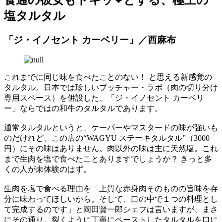
塩タルタル
「ジ・イノセント カーベリー」／西麻布
これまでに同じ味を食べたことのない！ と思える新感覚の
タルタル。日本では珍しいブッチャー・ラボ（肉の切り分け
専用スペース）を併設した、「ジ・イノセント カーベリ
ー」ならではの和牛のタルタルであります。
通常タルタルというと、ケーパーやマスタードの味が強いも
のだけれど、この店の“WAGYU ステーキタルタル”（3000
円）にその味はありません。肉以外の味は主に天然塩。これ
まで生肉を塩で食べたことありますでしょうか？ きっと多
くの人が未体験のはず。
生肉を塩で食べる理由を「上質な赤身肉そのものの旨味を存
分に味わってほしいから。そして、口の中で１つの料理とし
て完成するのです」と岡田賢一郎シェフは言いますが、まさ
にその通り。裂くように丁寧にペーストしたタルタルを口に