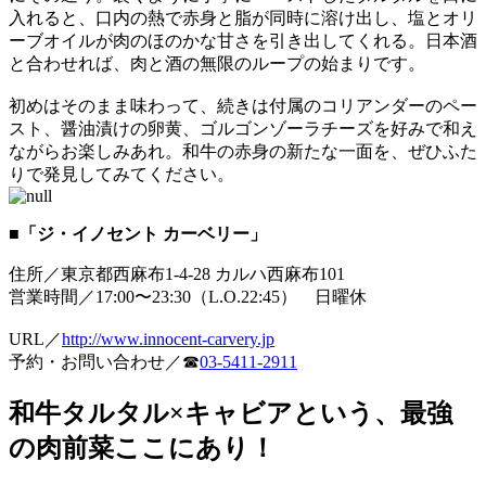
入れると、口内の熱で赤身と脂が同時に溶け出し、塩とオリ
ーブオイルが肉のほのかな甘さを引き出してくれる。日本酒
と合わせれば、肉と酒の無限のループの始まりです。
初めはそのまま味わって、続きは付属のコリアンダーのペー
スト、醤油漬けの卵黄、ゴルゴンゾーラチーズを好みで和え
ながらお楽しみあれ。和牛の赤身の新たな一面を、ぜひふた
りで発見してみてください。
■「ジ・イノセント カーベリー」
住所／東京都西麻布1-4-28 カルハ西麻布101
営業時間／17:00〜23:30（L.O.22:45） 日曜休
URL／
http://www.innocent-carvery.jp
予約・お問い合わせ／☎
03-5411-2911
和牛タルタル×キャビアという、最強
の肉前菜ここにあり！