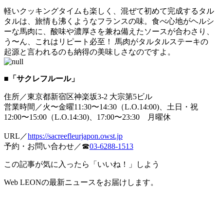
軽いクッキングタイムも楽しく、混ぜて初めて完成するタル
タルは、旅情も沸くようなフランスの味。食べ心地がヘルシ
ーな馬肉に、酸味や濃厚さを兼ね備えたソースが合わさり、
う〜ん、これはリピート必至！ 馬肉がタルタルステーキの
起源と言われるのも納得の美味しさなのですよ。
■「サクレフルール」
住所／東京都新宿区神楽坂3-2 大宗第5ビル
営業時間／火〜金曜11:30〜14:30（L.O.14:00)、土日・祝
12:00〜15:00（L.O.14:30)、17:00〜23:30 月曜休
URL／
https://sacreefleurjapon.owst.jp
予約・お問い合わせ／☎
03-6288-1513
この記事が気に入ったら「いいね！」しよう
Web LEONの最新ニュースをお届けします。