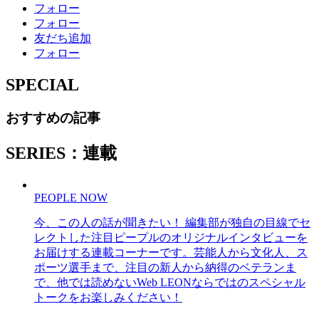
フォロー
フォロー
友だち追加
フォロー
SPECIAL
おすすめの記事
SERIES：連載
PEOPLE NOW
今、この人の話が聞きたい！ 編集部が独自の目線でセ
レクトした注目ピープルのオリジナルインタビューを
お届けする連載コーナーです。芸能人から文化人、ス
ポーツ選手まで、注目の新人から納得のベテランま
で、他では読めないWeb LEONならではのスペシャル
トークをお楽しみください！