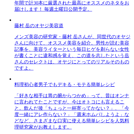
年間で計30本に厳選された最高にオススメのネタをお
届けします！ 毎週土曜日公開予定。
藤村 岳のオヤジ美容道
メンズ美容の研究家・藤村 岳さんが、同世代のオヤジ
さんに向けて、オススメ美容を紹介。男性が読む美容
記事を、美容ライターという毎日ヒゲを剃らない女性
が書くことに違和感を覚え、この道を志したという岳
さんのセレクトは、オヤジにとってのリアルそのもの
ですよ。
料理初心者男子でもデキる・モテる簡単レシピ
「好きな相手は胃の腑からつかめ」って、昔はオンナ
に言われてたことですが、今はオトコにも言えるこ
と。飲んだ後「ちょっと一杯寄ってかない？」、「今
度一緒にアレ作らない？」「週末ホムパしようよ」な
どなど、さまざまな口実に使える簡単レシピを人気料
理研究家がお教えします。