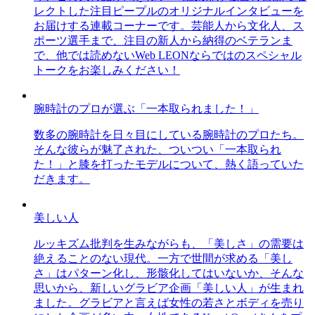
レクトした注目ピープルのオリジナルインタビューを
お届けする連載コーナーです。芸能人から文化人、ス
ポーツ選手まで、注目の新人から納得のベテランま
で、他では読めないWeb LEONならではのスペシャル
トークをお楽しみください！
腕時計のプロが選ぶ「一本取られました！」
数多の腕時計を日々目にしている腕時計のプロたち。
そんな彼らが魅了された、ついつい「一本取られ
た！」と膝を打ったモデルについて、熱く語っていた
だきます。
美しい人
ルッキズム批判を生みながらも、「美しさ」の需要は
絶えることのない現代。一方で世間が求める「美し
さ」はパターン化し、形骸化してはいないか、そんな
思いから、新しいグラビア企画「美しい人」が生まれ
ました。グラビアと言えば女性の若さとボディを売り