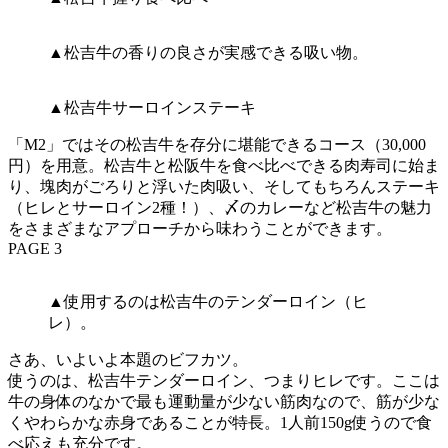
▲松吉牛の香りの良さが実感できる吸い物。
▲松吉牛サーロインステーキ
「M2」ではその松吉牛を存分に堪能できるコース（30,000
円）を用意。松吉牛と松阪牛を食べ比べできる肉寿司に始ま
り、塊肉がごろりと浮いた肉吸い、そしてもちろんステーキ
（ヒレとサーロイン2種！）、〆のカレーなど松吉牛の魅力
をさまざまなアプローチから味わうことができます。
PAGE 3
▲使用するのは松吉牛のテンダーロイン（ヒ
レ）。
さあ、いよいよ本題のビフカツ。
使うのは、松吉牛テンダーロイン、つまりヒレです。ここは
牛の身体のなかで最も運動量が少ない筋肉なので、筋が少な
くやわらかな赤身であることが特長。1人前150g使うので食
べ応えも充分です。