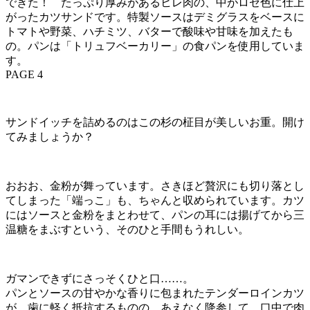
できた！ たっぷり厚みがあるヒレ肉の、中がロゼ色に仕上
がったカツサンドです。特製ソースはデミグラスをベースに
トマトや野菜、ハチミツ、バターで酸味や甘味を加えたも
の。パンは「トリュフベーカリー」の食パンを使用していま
す。
PAGE 4
サンドイッチを詰めるのはこの杉の柾目が美しいお重。開け
てみましょうか？
おおお、金粉が舞っています。さきほど贅沢にも切り落とし
てしまった「端っこ」も、ちゃんと収められています。カツ
にはソースと金粉をまとわせて、パンの耳には揚げてから三
温糖をまぶすという、そのひと手間もうれしい。
ガマンできずにさっそくひと口……。
パンとソースの甘やかな香りに包まれたテンダーロインカツ
が、歯に軽く抵抗するものの、あえなく降参して、口中で肉