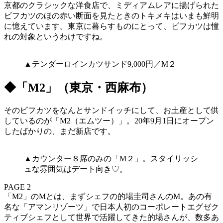
京都のクラシックな洋食店で、ミディアムレアに揚げられた
ビフカツのほの赤い断面を見たときのトキメキはいまも鮮明
に憶えています。東京に暮らすものにとって、ビフカツは憧
れの対象というわけですね。
▲テンダーロインカツサンド9,000円／M２
◆「M2」（東京・西麻布）
そのビフカツをなんとサンドイッチにして、お土産として供
しているのが「M2（エムツー）」。20年9月1日にオープン
したばかりの、まだ新店です。
▲カウンター８席のみの「M２」。スタイリッシ
ュな雰囲気はデート向き♡。
PAGE 2
「M2」のMとは、まずシェフの的場圭司さんのM。あの有
名な「アマンリゾーツ」で日本人初のコーポレートエグゼク
ティブシェフとして世界で活躍してきた的場さんが、数多あ