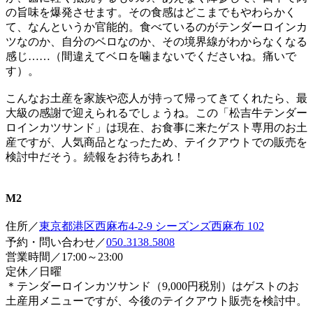
の旨味を爆発させます。その食感はどこまでもやわらかく
て、なんというか官能的。食べているのがテンダーロインカ
ツなのか、自分のベロなのか、その境界線がわからなくなる
感じ……（間違えてベロを噛まないでくださいね。痛いで
す）。
こんなお土産を家族や恋人が持って帰ってきてくれたら、最
大級の感謝で迎えられるでしょうね。この「松吉牛テンダー
ロインカツサンド」は現在、お食事に来たゲスト専用のお土
産ですが、人気商品となったため、テイクアウトでの販売を
検討中だそう。続報をお待ちあれ！
M2
住所／
東京都港区西麻布4-2-9 シーズンズ西麻布 102
予約・問い合わせ／
050₋3138₋5808
営業時間／17:00～23:00
定休／日曜
＊テンダーロインカツサンド（9,000円税別）はゲストのお
土産用メニューですが、今後のテイクアウト販売を検討中。