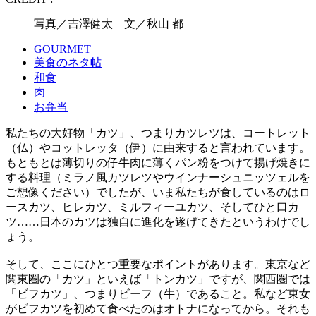
写真／吉澤健太 文／秋山 都
GOURMET
美食のネタ帖
和食
肉
お弁当
私たちの大好物「カツ」、つまりカツレツは、コートレット
（仏）やコットレッタ（伊）に由来すると言われています。
もともとは薄切りの仔牛肉に薄くパン粉をつけて揚げ焼きに
する料理（ミラノ風カツレツやウインナーシュニッツェルを
ご想像ください）でしたが、いま私たちが食しているのはロ
ースカツ、ヒレカツ、ミルフィーユカツ、そしてひと口カ
ツ……日本のカツは独自に進化を遂げてきたというわけでし
ょう。
そして、ここにひとつ重要なポイントがあります。東京など
関東圏の「カツ」といえば「トンカツ」ですが、関西圏では
「ビフカツ」、つまりビーフ（牛）であること。私など東女
がビフカツを初めて食べたのはオトナになってから。それも