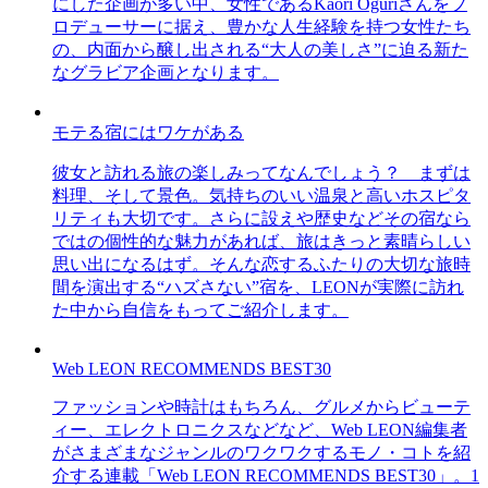
にした企画が多い中、女性であるKaori Oguriさんをプ
ロデューサーに据え、豊かな人生経験を持つ女性たち
の、内面から醸し出される“大人の美しさ”に迫る新た
なグラビア企画となります。
モテる宿にはワケがある
彼女と訪れる旅の楽しみってなんでしょう？ まずは
料理、そして景色。気持ちのいい温泉と高いホスピタ
リティも大切です。さらに設えや歴史などその宿なら
ではの個性的な魅力があれば、旅はきっと素晴らしい
思い出になるはず。そんな恋するふたりの大切な旅時
間を演出する“ハズさない”宿を、LEONが実際に訪れ
た中から自信をもってご紹介します。
Web LEON RECOMMENDS BEST30
ファッションや時計はもちろん、グルメからビューテ
ィー、エレクトロニクスなどなど、Web LEON編集者
がさまざまなジャンルのワクワクするモノ・コトを紹
介する連載「Web LEON RECOMMENDS BEST30」。1