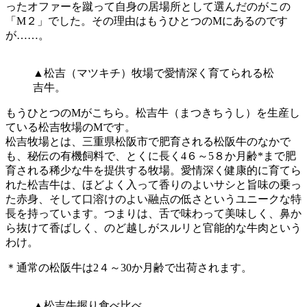
ったオファーを蹴って自身の居場所として選んだのがこの
「M２」でした。その理由はもうひとつのMにあるのです
が……。
▲松吉（マツキチ）牧場で愛情深く育てられる松
吉牛。
もうひとつのMがこちら。松吉牛（まつきちうし）を生産し
ている松吉牧場のMです。
松吉牧場とは、三重県松阪市で肥育される松阪牛のなかで
も、秘伝の有機飼料で、とくに長く4６～5８か月齢*まで肥
育される稀少な牛を提供する牧場。愛情深く健康的に育てら
れた松吉牛は、ほどよく入って香りのよいサシと旨味の乗っ
た赤身、そして口溶けのよい融点の低さというユニークな特
長を持っています。つまりは、舌で味わって美味しく、鼻か
ら抜けて香ばしく、のど越しがスルリと官能的な牛肉という
わけ。
＊通常の松阪牛は2４～30か月齢で出荷されます。
▲松吉牛握り食べ比べ