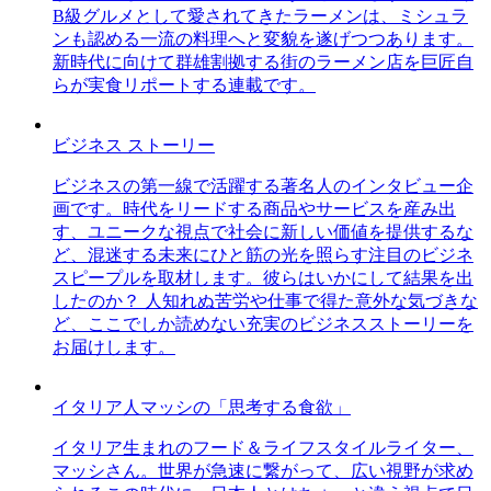
B級グルメとして愛されてきたラーメンは、ミシュラ
ンも認める一流の料理へと変貌を遂げつつあります。
新時代に向けて群雄割拠する街のラーメン店を巨匠自
らが実食リポートする連載です。
ビジネス ストーリー
ビジネスの第一線で活躍する著名人のインタビュー企
画です。時代をリードする商品やサービスを産み出
す、ユニークな視点で社会に新しい価値を提供するな
ど、混迷する未来にひと筋の光を照らす注目のビジネ
スピープルを取材します。彼らはいかにして結果を出
したのか？ 人知れぬ苦労や仕事で得た意外な気づきな
ど、ここでしか読めない充実のビジネスストーリーを
お届けします。
イタリア人マッシの「思考する食欲」
イタリア生まれのフード＆ライフスタイルライター、
マッシさん。世界が急速に繋がって、広い視野が求め