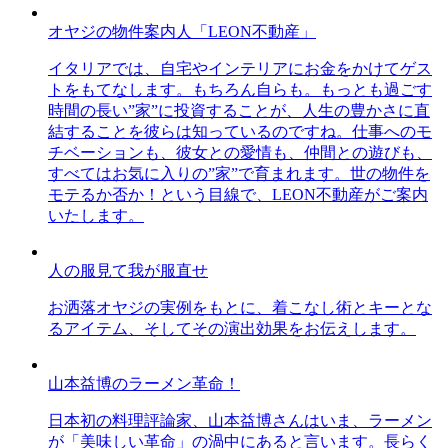
オヤジの物件案内人「LEON不動産」
イタリアでは、自宅やインテリアにお金をかけてゲス
トをもてなします。もちろん自らも。もっとも過ごす
時間の長い”家”に投資することが、人生の豊かさに直
結することを彼らは知っているのですね。仕事へのモ
チベーションも、彼女との愛情も、仲間との遊びも、
すべてはお気に入りの”家”で育まれます。世の物件を
モテるか否か！という目線で、LEON不動産がご案内
いたします。
人の服見て我が服直せ
お洒落オヤジの実例をもとに、着こなし術とキーとな
るアイテム、そしてその演出効果をお伝えします。
山本益博のラーメン革命！
日本初の料理評論家、山本益博さんはいま、ラーメン
が「美味しい革命」の渦中にあると言います。長らく