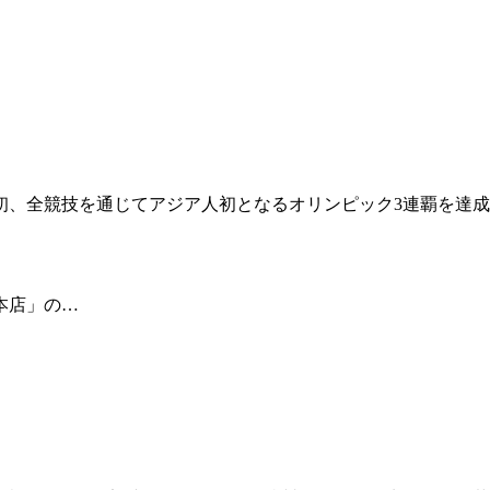
上初、全競技を通じてアジア人初となるオリンピック3連覇を達
 本店」の…