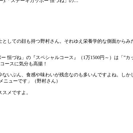
ー):「ステーキカッポー 恒づね」の…
博士としての顔も持つ野村さん。それゆえ栄養学的な側面からみ
ー 恒づね」の『スペシャルコース』（1万1500円～）は「”
コースに気分も高揚！
少ないぶん、食感や味わいが残念なのも多いんですよね。しか
メニューです」（野村さん）
ススメですよ。