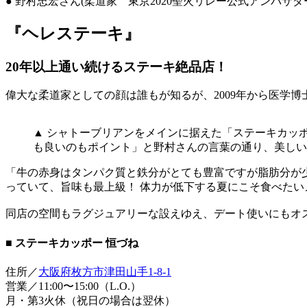
● 野村忠宏さん(柔道家 東京2020聖火リレー公式アンバサダ
『ヘレステーキ』
20年以上通い続けるステーキ絶品店！
偉大な柔道家としての顔は誰もが知るが、2009年から医学
▲ シャトーブリアンをメインに据えた「ステーキカッポ
も良いのもポイント」と野村さんの言葉の通り、美しい
「牛の赤身はタンパク質と鉄分がとても豊富ですが脂肪分が
っていて、旨味も最上級！ 体力が低下する夏にこそ食べたい
同店の空間もラグジュアリーな設えゆえ、デート使いにもオ
■ ステーキカッポー 恒づね
住所／
大阪府枚方市津田山手1-8-1
営業／11:00〜15:00（L.O.）
月・第3火休（祝日の場合は翌休）