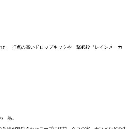
された、打点の高いドロップキックや一撃必殺『レインメーカ
の一品。
の旨味が凝縮されたスープに紅花、クコの実、ナツメなどの生