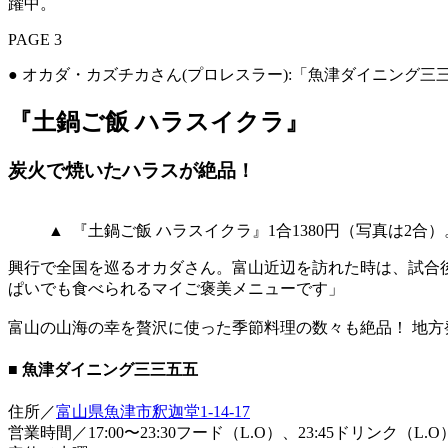
躍中。
PAGE 3
● オカダ・カズチカさん(プロレスラー):「魚津ダイニング三
『土鍋ご飯 ハラスイクラ』
炭火で焼いたハラスが絶品！
▲ 『土鍋ご飯 ハラスイクラ』1合1380円（写真は2
興行で全国を巡るオカダさん。富山近辺を訪れた時は、試合
ぱいでも食べられるマイご褒美メニューです」
富山の山海の幸を贅沢に使った季節料理の数々も絶品！ 地
■ 魚津ダイニング三三五五
住所／
富山県魚津市釈迦堂1-14-17
営業時間／17:00〜23:30フード（L.O）、23:45ドリンク（L.O