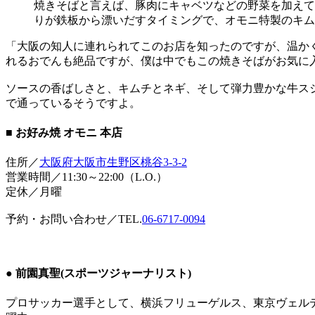
焼きそばと言えば、豚肉にキャベツなどの野菜を加えて
りが鉄板から漂いだすタイミングで、オモニ特製のキムチ
「大阪の知人に連れられてこのお店を知ったのですが、温か
れるおでんも絶品ですが、僕は中でもこの焼きそばがお気に
ソースの香ばしさと、キムチとネギ、そして弾力豊かな牛ス
で通っているそうですよ。
■ お好み焼 オモニ 本店
住所／
大阪府大阪市生野区桃谷3-3-2
営業時間／11:30～22:00（L.O.）
定休／月曜
予約・お問い合わせ／TEL.
06-6717-0094
● 前園真聖(スポーツジャーナリスト)
プロサッカー選手として、横浜フリューゲルス、東京ヴェル