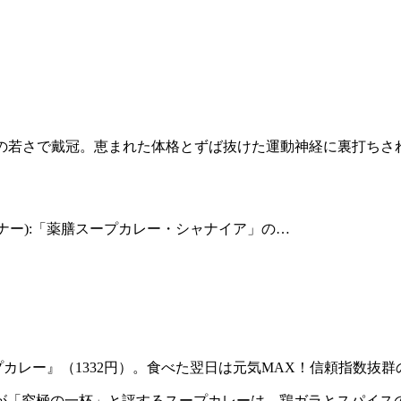
2番目の若さで戴冠。恵まれた体格とずば抜けた運動神経に裏打ち
ナー):「薬膳スープカレー・シャナイア」の…
カレー』（1332円）。食べた翌日は元気MAX！信頼指数抜群
が「究極の一杯」と評するスープカレーは、鶏ガラとスパイス