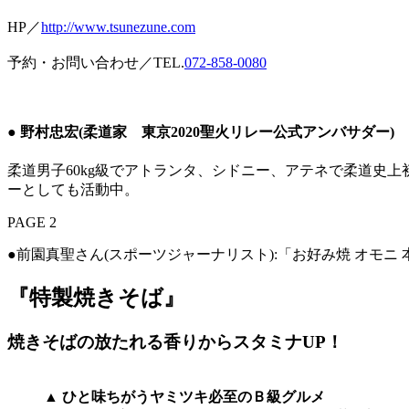
HP／
http://www.tsunezune.com
予約・お問い合わせ／TEL.
072-858-0080
● 野村忠宏(柔道家 東京2020聖火リレー公式アンバサダー)
柔道男子60kg級でアトランタ、シドニー、アテネで柔道史
ーとしても活動中。
PAGE 2
●前園真聖さん(スポーツジャーナリスト):「お好み焼 オモニ
『特製焼きそば』
焼きそばの放たれる香りからスタミナUP！
▲ ひと味ちがうヤミツキ必至のＢ級グルメ