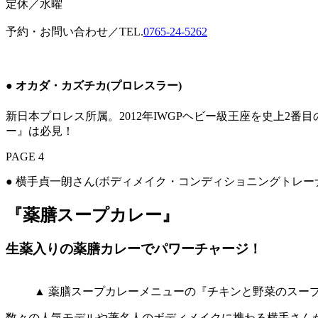
定休／水曜
予約・お問い合わせ／TEL.
0765-24-5262
● オカダ・カズチカ(プロレスラー)
新日本プロレス所属。2012年IWGPヘビー級王座を史上
ー』は必見！
PAGE 4
● 横手貞一朗さん(ボディメイク・コンディショニングトレー
『薬膳スープカレー』
生薬入りの薬膳カレーでパワーチャージ！
▲ 薬膳スープカレーメニューの『チキンと野菜のスープ
数々の人気モデルや著名人のボディメイクに携わる横手さん