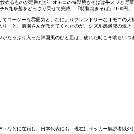
炒めるものが定番だが、オモニの特製焼きそばは牛スジと野菜
&九条葱をどっさり乗せて完成！『特製焼きそば』1000円。
くてコージーな雰囲気と、なによりフレンドリーなオモニの人
入り」と、前園さんが教えてくれたのが、シズル感満載の焼き
ジがたっぷり入った韓国風のひと皿は、疲れた時こそ喰らいつ
ディなどに在籍し、日本代表にも。現在はサッカー解説者以外