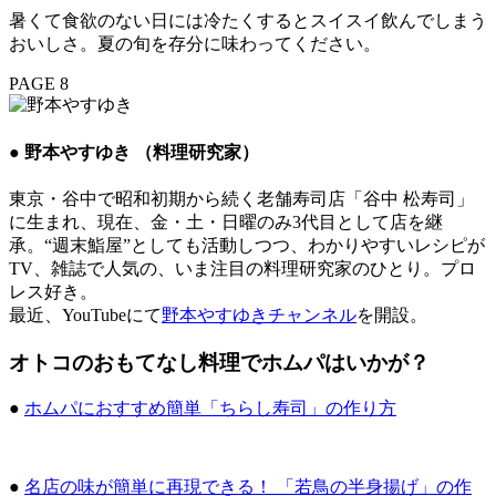
暑くて食欲のない日には冷たくするとスイスイ飲んでしまう
おいしさ。夏の旬を存分に味わってください。
PAGE 8
● 野本やすゆき （料理研究家）
東京・谷中で昭和初期から続く老舗寿司店「谷中 松寿司」
に生まれ、現在、金・土・日曜のみ3代目として店を継
承。“週末鮨屋”としても活動しつつ、わかりやすいレシピが
TV、雑誌で人気の、いま注目の料理研究家のひとり。プロ
レス好き。
最近、YouTubeにて
野本やすゆきチャンネル
を開設。
オトコのおもてなし料理でホムパはいかが？
●
ホムパにおすすめ簡単「ちらし寿司」の作り方
●
名店の味が簡単に再現できる！ 「若鳥の半身揚げ」の作