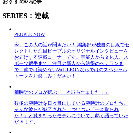
おすすめの記事
SERIES：連載
PEOPLE NOW
今、この人の話が聞きたい！ 編集部が独自の目線でセ
レクトした注目ピープルのオリジナルインタビューを
お届けする連載コーナーです。芸能人から文化人、ス
ポーツ選手まで、注目の新人から納得のベテランま
で、他では読めないWeb LEONならではのスペシャル
トークをお楽しみください！
腕時計のプロが選ぶ「一本取られました！」
数多の腕時計を日々目にしている腕時計のプロたち。
そんな彼らが魅了された、ついつい「一本取られ
た！」と膝を打ったモデルについて、熱く語っていた
だきます。