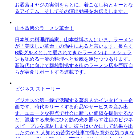
お洒落オヤジの実例をもとに、着こなし術とキーとな
るアイテム、そしてその演出効果をお伝えします。
山本益博のラーメン革命！
日本初の料理評論家、山本益博さんはいま、ラーメン
が「美味しい革命」の渦中にあると言います。長らく
B級グルメとして愛されてきたラーメンは、ミシュラ
ンも認める一流の料理へと変貌を遂げつつあります。
新時代に向けて群雄割拠する街のラーメン店を巨匠自
らが実食リポートする連載です。
ビジネス ストーリー
ビジネスの第一線で活躍する著名人のインタビュー企
画です。時代をリードする商品やサービスを産み出
す、ユニークな視点で社会に新しい価値を提供するな
ど、混迷する未来にひと筋の光を照らす注目のビジネ
スピープルを取材します。彼らはいかにして結果を出
したのか？ 人知れぬ苦労や仕事で得た意外な気づきな