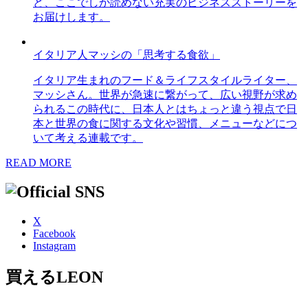
ど、ここでしか読めない充実のビジネスストーリーを
お届けします。
イタリア人マッシの「思考する食欲」
イタリア生まれのフード＆ライフスタイルライター、
マッシさん。世界が急速に繋がって、広い視野が求め
られるこの時代に、日本人とはちょっと違う視点で日
本と世界の食に関する文化や習慣、メニューなどにつ
いて考える連載です。
READ MORE
X
Facebook
Instagram
買えるLEON