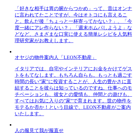
「好きな相手は胃の腑からつかめ」って、昔はオンナ
に言われてたことですが、今はオトコにも言えるこ
と。飲んだ後「ちょっと一杯寄ってかない？」、「今
度一緒にアレ作らない？」「週末ホムパしようよ」な
どなど、さまざまな口実に使える簡単レシピを人気料
理研究家がお教えします。
オヤジの物件案内人「LEON不動産」
イタリアでは、自宅やインテリアにお金をかけてゲス
トをもてなします。もちろん自らも。もっとも過ごす
時間の長い”家”に投資することが、人生の豊かさに直
結することを彼らは知っているのですね。仕事へのモ
チベーションも、彼女との愛情も、仲間との遊びも、
すべてはお気に入りの”家”で育まれます。世の物件を
モテるか否か！という目線で、LEON不動産がご案内
いたします。
人の服見て我が服直せ