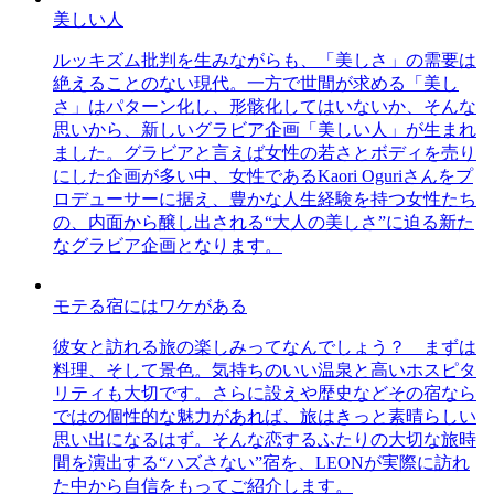
美しい人
ルッキズム批判を生みながらも、「美しさ」の需要は
絶えることのない現代。一方で世間が求める「美し
さ」はパターン化し、形骸化してはいないか、そんな
思いから、新しいグラビア企画「美しい人」が生まれ
ました。グラビアと言えば女性の若さとボディを売り
にした企画が多い中、女性であるKaori Oguriさんをプ
ロデューサーに据え、豊かな人生経験を持つ女性たち
の、内面から醸し出される“大人の美しさ”に迫る新た
なグラビア企画となります。
モテる宿にはワケがある
彼女と訪れる旅の楽しみってなんでしょう？ まずは
料理、そして景色。気持ちのいい温泉と高いホスピタ
リティも大切です。さらに設えや歴史などその宿なら
ではの個性的な魅力があれば、旅はきっと素晴らしい
思い出になるはず。そんな恋するふたりの大切な旅時
間を演出する“ハズさない”宿を、LEONが実際に訪れ
た中から自信をもってご紹介します。