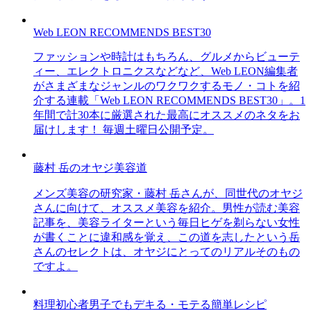
Web LEON RECOMMENDS BEST30
ファッションや時計はもちろん、グルメからビューテ
ィー、エレクトロニクスなどなど、Web LEON編集者
がさまざまなジャンルのワクワクするモノ・コトを紹
介する連載「Web LEON RECOMMENDS BEST30」。1
年間で計30本に厳選された最高にオススメのネタをお
届けします！ 毎週土曜日公開予定。
藤村 岳のオヤジ美容道
メンズ美容の研究家・藤村 岳さんが、同世代のオヤジ
さんに向けて、オススメ美容を紹介。男性が読む美容
記事を、美容ライターという毎日ヒゲを剃らない女性
が書くことに違和感を覚え、この道を志したという岳
さんのセレクトは、オヤジにとってのリアルそのもの
ですよ。
料理初心者男子でもデキる・モテる簡単レシピ