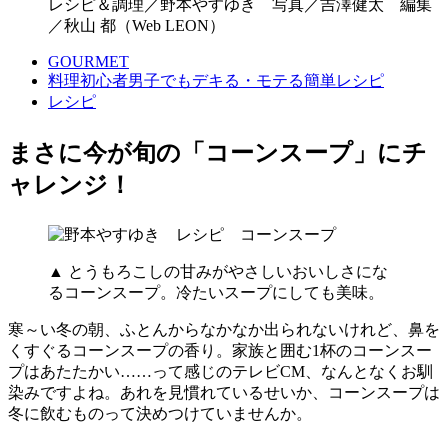
レシピ＆調理／野本やすゆき 写真／吉澤健太 編集
／秋山 都（Web LEON）
GOURMET
料理初心者男子でもデキる・モテる簡単レシピ
レシピ
まさに今が旬の「コーンスープ」にチ
ャレンジ！
▲ とうもろこしの甘みがやさしいおいしさにな
るコーンスープ。冷たいスープにしても美味。
寒～い冬の朝、ふとんからなかなか出られないけれど、鼻を
くすぐるコーンスープの香り。家族と囲む1杯のコーンスー
プはあたたかい……って感じのテレビCM、なんとなくお馴
染みですよね。あれを見慣れているせいか、コーンスープは
冬に飲むものって決めつけていませんか。