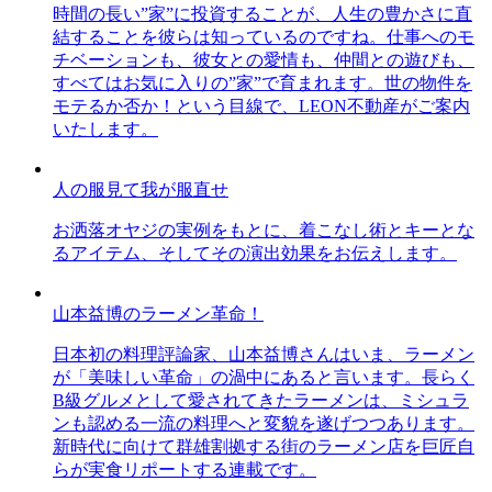
時間の長い”家”に投資することが、人生の豊かさに直
結することを彼らは知っているのですね。仕事へのモ
チベーションも、彼女との愛情も、仲間との遊びも、
すべてはお気に入りの”家”で育まれます。世の物件を
モテるか否か！という目線で、LEON不動産がご案内
いたします。
人の服見て我が服直せ
お洒落オヤジの実例をもとに、着こなし術とキーとな
るアイテム、そしてその演出効果をお伝えします。
山本益博のラーメン革命！
日本初の料理評論家、山本益博さんはいま、ラーメン
が「美味しい革命」の渦中にあると言います。長らく
B級グルメとして愛されてきたラーメンは、ミシュラ
ンも認める一流の料理へと変貌を遂げつつあります。
新時代に向けて群雄割拠する街のラーメン店を巨匠自
らが実食リポートする連載です。