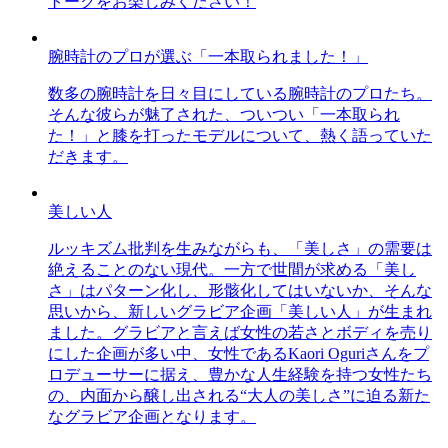
トークをお楽しみください！
腕時計のプロが選ぶ「一本取られました！」
数多の腕時計を日々目にしている腕時計のプロたち。
そんな彼らが魅了された、ついつい「一本取られ
た！」と膝を打ったモデルについて、熱く語っていた
だきます。
美しい人
ルッキズム批判を生みながらも、「美しさ」の需要は
絶えることのない現代。一方で世間が求める「美し
さ」はパターン化し、形骸化してはいないか、そんな
思いから、新しいグラビア企画「美しい人」が生まれ
ました。グラビアと言えば女性の若さとボディを売り
にした企画が多い中、女性であるKaori Oguriさんをプ
ロデューサーに据え、豊かな人生経験を持つ女性たち
の、内面から醸し出される“大人の美しさ”に迫る新た
なグラビア企画となります。