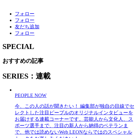
フォロー
フォロー
友だち追加
フォロー
SPECIAL
おすすめの記事
SERIES：連載
PEOPLE NOW
今、この人の話が聞きたい！ 編集部が独自の目線でセ
レクトした注目ピープルのオリジナルインタビューを
お届けする連載コーナーです。芸能人から文化人、ス
ポーツ選手まで、注目の新人から納得のベテランま
で、他では読めないWeb LEONならではのスペシャル