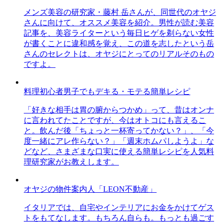
メンズ美容の研究家・藤村 岳さんが、同世代のオヤジ
さんに向けて、オススメ美容を紹介。男性が読む美容
記事を、美容ライターという毎日ヒゲを剃らない女性
が書くことに違和感を覚え、この道を志したという岳
さんのセレクトは、オヤジにとってのリアルそのもの
ですよ。
料理初心者男子でもデキる・モテる簡単レシピ
「好きな相手は胃の腑からつかめ」って、昔はオンナ
に言われてたことですが、今はオトコにも言えるこ
と。飲んだ後「ちょっと一杯寄ってかない？」、「今
度一緒にアレ作らない？」「週末ホムパしようよ」な
どなど、さまざまな口実に使える簡単レシピを人気料
理研究家がお教えします。
オヤジの物件案内人「LEON不動産」
イタリアでは、自宅やインテリアにお金をかけてゲス
トをもてなします。もちろん自らも。もっとも過ごす