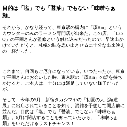
目的は「塩」でも「醤油」でもない「味噌らぁ
麺」
それから、かなり経って、東京駅の構内に「凜Rin」という
カウンターのみのラーメン専門店が出来た。この店、「Lab
Q」の平岡さんが監修という触れ込みだったので、早速出か
けていただくと、札幌の味を思い出させるに十分な出来映え
の一杯だった。
これまで、何回もご厄介になっている。いつだったか、東京
で平岡さんにお会いした時、東京駅の「凜Rin」の話を持ち
かけると、ご本人は、十分には満足していない様子だった
が。
そして、今年の5月、新宿タカシマヤの「初夏の大北海道
展」に出店されていることを知り、混雑を予想して開店前に
並んだ。目的は「塩」でも「醤油」でもない「味噌らぁ
麺」。6月に閉店することを知っていたから、「味噌らぁ
麺」をいただけるラストチャンス！