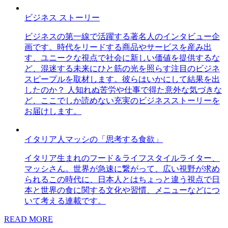
ビジネス ストーリー
ビジネスの第一線で活躍する著名人のインタビュー企
画です。時代をリードする商品やサービスを産み出
す、ユニークな視点で社会に新しい価値を提供するな
ど、混迷する未来にひと筋の光を照らす注目のビジネ
スピープルを取材します。彼らはいかにして結果を出
したのか？ 人知れぬ苦労や仕事で得た意外な気づきな
ど、ここでしか読めない充実のビジネスストーリーを
お届けします。
イタリア人マッシの「思考する食欲」
イタリア生まれのフード＆ライフスタイルライター、
マッシさん。世界が急速に繋がって、広い視野が求め
られるこの時代に、日本人とはちょっと違う視点で日
本と世界の食に関する文化や習慣、メニューなどにつ
いて考える連載です。
READ MORE