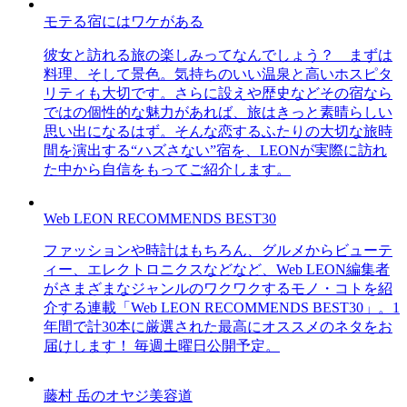
モテる宿にはワケがある
彼女と訪れる旅の楽しみってなんでしょう？ まずは
料理、そして景色。気持ちのいい温泉と高いホスピタ
リティも大切です。さらに設えや歴史などその宿なら
ではの個性的な魅力があれば、旅はきっと素晴らしい
思い出になるはず。そんな恋するふたりの大切な旅時
間を演出する“ハズさない”宿を、LEONが実際に訪れ
た中から自信をもってご紹介します。
Web LEON RECOMMENDS BEST30
ファッションや時計はもちろん、グルメからビューテ
ィー、エレクトロニクスなどなど、Web LEON編集者
がさまざまなジャンルのワクワクするモノ・コトを紹
介する連載「Web LEON RECOMMENDS BEST30」。1
年間で計30本に厳選された最高にオススメのネタをお
届けします！ 毎週土曜日公開予定。
藤村 岳のオヤジ美容道