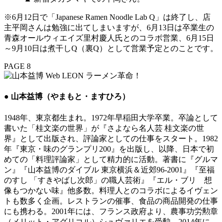
※6月12日で「Japanese Ramen Noodle Lab Q」は終了し、店
主平岡さんは勉強に出てしまいますが、6月13日は卒業生の
青森オールウィエイズ里村慶人氏とのコラボ営業、6月15日
～9月10日は煮干しQ（裏Q）として営業予定とのことです。
PAGE 8
● 山本益博（やまもと・ますひろ）
1948年、東京都生まれ。1972年早稲田大学卒業。卒論として
書いた「桂文楽の世界」が『さよなら名人芸 桂文楽の世
界』として出版され、評論家としての仕事をスタート。1982
年『東京・味のグランプリ200』を出版し、以降、日本で初
めての「料理評論家」として精力的に活動。著書に『グルマ
ン』『山本益博のダイブル 東京横浜＆近郊96-2001』『至福
のすし 「すきやばし次郎」の職人芸術』『エル・ブリ 想
像もつかない味』他多数。料理人とのコラボによるイヴェン
トも数多く企画。レストランの催事、食品の商品開発の仕事
にも携わる。2001年には、フランス政府より、農事功労勲章
（メリット・アグリコル）シュヴァリエを受勲。2014年に