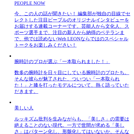
PEOPLE NOW
今、この人の話が聞きたい！ 編集部が独自の目線でセ
レクトした注目ピープルのオリジナルインタビューを
お届けする連載コーナーです。芸能人から文化人、ス
ポーツ選手まで、注目の新人から納得のベテランま
で、他では読めないWeb LEONならではのスペシャル
トークをお楽しみください！
腕時計のプロが選ぶ「一本取られました！」
数多の腕時計を日々目にしている腕時計のプロたち。
そんな彼らが魅了された、ついつい「一本取られ
た！」と膝を打ったモデルについて、熱く語っていた
だきます。
美しい人
ルッキズム批判を生みながらも、「美しさ」の需要は
絶えることのない現代。一方で世間が求める「美し
さ」はパターン化し、形骸化してはいないか、そんな