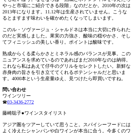
やっと市場にご紹介できる段階」なのだとか。2010年の次は
2013年になります。11.12年は生産されていません。こうな
るとますます味わいを確かめたくなってしまいます。
このル・ソヴァージュ・シャルドネは本当に大切に作られた
のだと実感しました。果実の力強さ、酸味の穏やかさ、そし
てフィニッシュの美しい香り。ポイントは酸味です。
熟成からくる柔らかさとミネラル感のバランスが見事。この
ニュアンスを求めているのであればまだ2010年なのは納得。
これなら私はあえて仔牛のグリルをセレクトしたい。新鮮な
赤身肉の旨さを引き立ててくれるポテンシャルだと思いま
す。4000本という生産量ゆえ、見つけたら即買いですね。
問い合わせ
ワインツリー
☎
03-3436-2772
藤崎聡子●ワインスタイリスト
アジア圏をツアーしていて思うこと。スパイシーフードには
よく冷えたシャンパンや白ワインが本当に合う。今多くのワ