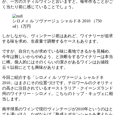
が、一方のスティルワインと言いますと。毎年作ることがご
く当たり前に感じていることでしょう。
シロメィ ル ソヴァージュ シャルドネ 2010 （750
㎖）1万円
しかしながら、ヴィンテージ差はあれど、ワイナリーが追求
する味を求め、生産量で調整するケースもあります。
ですが、自分たちが求めている味に着地できるかを見極め、
今年は難しいからやめよう、と決断をするワイナリーは本当
に稀。個人的にはそのくらいの潔さがあるワインはお値段
云々以前にとても興味があります。
今回ご紹介する「シロメィ ル ソヴァージュ シャルドネ
2010」はまさにその位置づけです。テロワールのクオリティ
の高さに注目されているオーストラリア・クイーンズランド
州のワイナリー・シロメィ。こちらのトップ・キュヴェに相
当します。
南半球系のワインで現行ヴィンテージが2010年というのはと
ても遅いほう。なぜならば「熟成とポテンシャルを考えたら