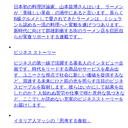
日本初の料理評論家、山本益博さんはいま、ラーメン
が「美味しい革命」の渦中にあると言います。長らく
B級グルメとして愛されてきたラーメンは、ミシュラ
ンも認める一流の料理へと変貌を遂げつつあります。
新時代に向けて群雄割拠する街のラーメン店を巨匠自
らが実食リポートする連載です。
ビジネス ストーリー
ビジネスの第一線で活躍する著名人のインタビュー企
画です。時代をリードする商品やサービスを産み出
す、ユニークな視点で社会に新しい価値を提供するな
ど、混迷する未来にひと筋の光を照らす注目のビジネ
スピープルを取材します。彼らはいかにして結果を出
したのか？ 人知れぬ苦労や仕事で得た意外な気づきな
ど、ここでしか読めない充実のビジネスストーリーを
お届けします。
イタリア人マッシの「思考する食欲」