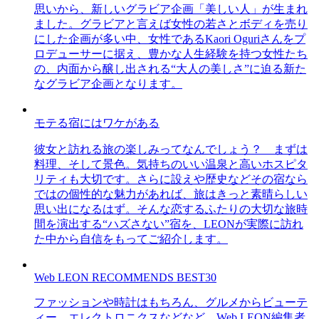
思いから、新しいグラビア企画「美しい人」が生まれ
ました。グラビアと言えば女性の若さとボディを売り
にした企画が多い中、女性であるKaori Oguriさんをプ
ロデューサーに据え、豊かな人生経験を持つ女性たち
の、内面から醸し出される“大人の美しさ”に迫る新た
なグラビア企画となります。
モテる宿にはワケがある
彼女と訪れる旅の楽しみってなんでしょう？ まずは
料理、そして景色。気持ちのいい温泉と高いホスピタ
リティも大切です。さらに設えや歴史などその宿なら
ではの個性的な魅力があれば、旅はきっと素晴らしい
思い出になるはず。そんな恋するふたりの大切な旅時
間を演出する“ハズさない”宿を、LEONが実際に訪れ
た中から自信をもってご紹介します。
Web LEON RECOMMENDS BEST30
ファッションや時計はもちろん、グルメからビューテ
ィー、エレクトロニクスなどなど、Web LEON編集者