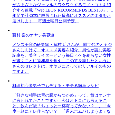
がさまざまなジャンルのワクワクするモノ・コトを紹
介する連載「Web LEON RECOMMENDS BEST30」。1
年間で計30本に厳選された最高にオススメのネタをお
届けします！ 毎週土曜日公開予定。
藤村 岳のオヤジ美容道
メンズ美容の研究家・藤村 岳さんが、同世代のオヤジ
さんに向けて、オススメ美容を紹介。男性が読む美容
記事を、美容ライターという毎日ヒゲを剃らない女性
が書くことに違和感を覚え、この道を志したという岳
さんのセレクトは、オヤジにとってのリアルそのもの
ですよ。
料理初心者男子でもデキる・モテる簡単レシピ
「好きな相手は胃の腑からつかめ」って、昔はオンナ
に言われてたことですが、今はオトコにも言えるこ
と。飲んだ後「ちょっと一杯寄ってかない？」、「今
度一緒にアレ作らない？」「週末ホムパしようよ」な