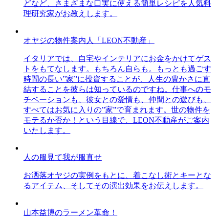
どなど、さまざまな口実に使える簡単レシピを人気料
理研究家がお教えします。
オヤジの物件案内人「LEON不動産」
イタリアでは、自宅やインテリアにお金をかけてゲス
トをもてなします。もちろん自らも。もっとも過ごす
時間の長い”家”に投資することが、人生の豊かさに直
結することを彼らは知っているのですね。仕事へのモ
チベーションも、彼女との愛情も、仲間との遊びも、
すべてはお気に入りの”家”で育まれます。世の物件を
モテるか否か！という目線で、LEON不動産がご案内
いたします。
人の服見て我が服直せ
お洒落オヤジの実例をもとに、着こなし術とキーとな
るアイテム、そしてその演出効果をお伝えします。
山本益博のラーメン革命！