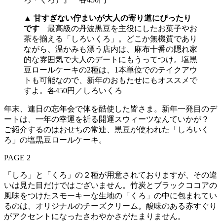
▲
甘すぎない佇まいが大人の寄り道にぴったり
です
最高級の丹波黒豆を主役にしたお菓子やお
茶を揃える「しろいくろ」。どこか無機質であり
ながら、温かみも漂う店内は、麻布十番の隠れ家
的な雰囲気で大人のデートにもうってつけ。塩黒
豆ロールケーキの2種は、1本単位でのテイクアウ
トも可能なので、新年のおもたせにもオススメで
すよ。各450円／しろいくろ
年末、連日の忘年会で体を酷使した皆さま。新年一発目のデ
ートは、一年の幸運を祈る開運スウィーツなんていかが？
ご紹介するのはおせちの常連、黒豆が使われた「しろいく
ろ」の塩黒豆ロールケーキ。
PAGE 2
「しろ」と「くろ」の２種が用意されておりますが、その違
いは見た目だけではございません。竹炭とブラックココアの
風味をつけたスモーキーな生地の「くろ」の中に包まれてい
るのは、オリジナルのチーズクリーム。酸味のある赤すぐり
がアクセントになったさわやかさがたまりません。