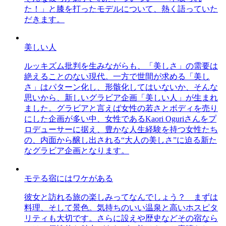
た！」と膝を打ったモデルについて、熱く語っていた
だきます。
美しい人
ルッキズム批判を生みながらも、「美しさ」の需要は
絶えることのない現代。一方で世間が求める「美し
さ」はパターン化し、形骸化してはいないか、そんな
思いから、新しいグラビア企画「美しい人」が生まれ
ました。グラビアと言えば女性の若さとボディを売り
にした企画が多い中、女性であるKaori Oguriさんをプ
ロデューサーに据え、豊かな人生経験を持つ女性たち
の、内面から醸し出される“大人の美しさ”に迫る新た
なグラビア企画となります。
モテる宿にはワケがある
彼女と訪れる旅の楽しみってなんでしょう？ まずは
料理、そして景色。気持ちのいい温泉と高いホスピタ
リティも大切です。さらに設えや歴史などその宿なら