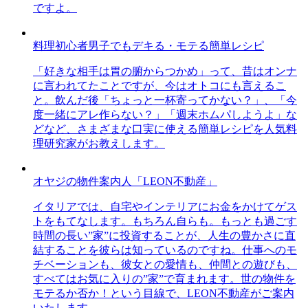
ですよ。
料理初心者男子でもデキる・モテる簡単レシピ
「好きな相手は胃の腑からつかめ」って、昔はオンナ
に言われてたことですが、今はオトコにも言えるこ
と。飲んだ後「ちょっと一杯寄ってかない？」、「今
度一緒にアレ作らない？」「週末ホムパしようよ」な
どなど、さまざまな口実に使える簡単レシピを人気料
理研究家がお教えします。
オヤジの物件案内人「LEON不動産」
イタリアでは、自宅やインテリアにお金をかけてゲス
トをもてなします。もちろん自らも。もっとも過ごす
時間の長い”家”に投資することが、人生の豊かさに直
結することを彼らは知っているのですね。仕事へのモ
チベーションも、彼女との愛情も、仲間との遊びも、
すべてはお気に入りの”家”で育まれます。世の物件を
モテるか否か！という目線で、LEON不動産がご案内
いたします。