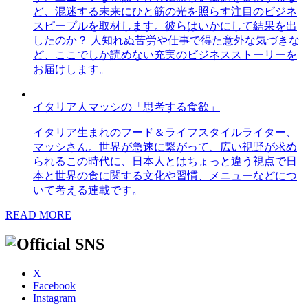
ど、混迷する未来にひと筋の光を照らす注目のビジネ
スピープルを取材します。彼らはいかにして結果を出
したのか？ 人知れぬ苦労や仕事で得た意外な気づきな
ど、ここでしか読めない充実のビジネスストーリーを
お届けします。
イタリア人マッシの「思考する食欲」
イタリア生まれのフード＆ライフスタイルライター、
マッシさん。世界が急速に繋がって、広い視野が求め
られるこの時代に、日本人とはちょっと違う視点で日
本と世界の食に関する文化や習慣、メニューなどにつ
いて考える連載です。
READ MORE
X
Facebook
Instagram