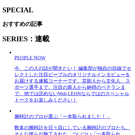
SPECIAL
おすすめの記事
SERIES：連載
PEOPLE NOW
今、この人の話が聞きたい！ 編集部が独自の目線でセ
レクトした注目ピープルのオリジナルインタビューを
お届けする連載コーナーです。芸能人から文化人、ス
ポーツ選手まで、注目の新人から納得のベテランま
で、他では読めないWeb LEONならではのスペシャル
トークをお楽しみください！
腕時計のプロが選ぶ「一本取られました！」
数多の腕時計を日々目にしている腕時計のプロたち。
そんな彼らが魅了された、ついつい「一本取られ