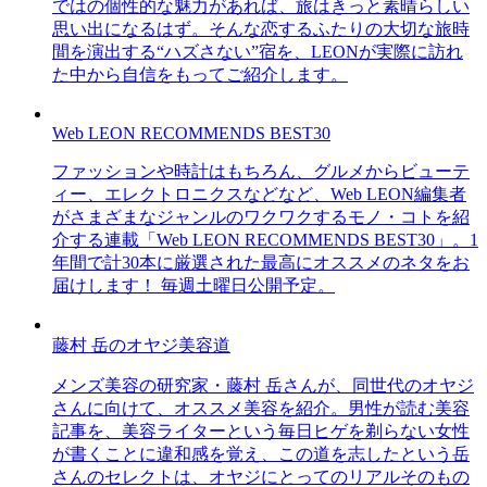
ではの個性的な魅力があれば、旅はきっと素晴らしい
思い出になるはず。そんな恋するふたりの大切な旅時
間を演出する“ハズさない”宿を、LEONが実際に訪れ
た中から自信をもってご紹介します。
Web LEON RECOMMENDS BEST30
ファッションや時計はもちろん、グルメからビューテ
ィー、エレクトロニクスなどなど、Web LEON編集者
がさまざまなジャンルのワクワクするモノ・コトを紹
介する連載「Web LEON RECOMMENDS BEST30」。1
年間で計30本に厳選された最高にオススメのネタをお
届けします！ 毎週土曜日公開予定。
藤村 岳のオヤジ美容道
メンズ美容の研究家・藤村 岳さんが、同世代のオヤジ
さんに向けて、オススメ美容を紹介。男性が読む美容
記事を、美容ライターという毎日ヒゲを剃らない女性
が書くことに違和感を覚え、この道を志したという岳
さんのセレクトは、オヤジにとってのリアルそのもの