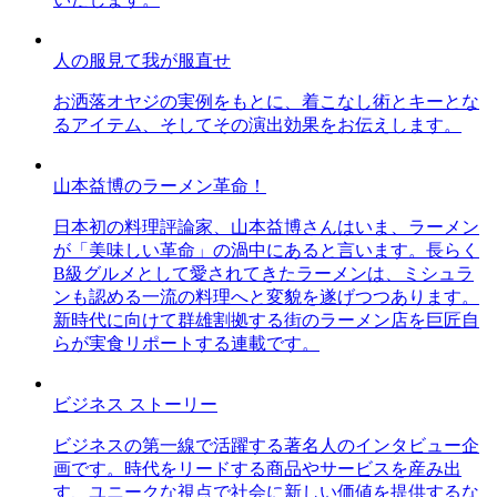
人の服見て我が服直せ
お洒落オヤジの実例をもとに、着こなし術とキーとな
るアイテム、そしてその演出効果をお伝えします。
山本益博のラーメン革命！
日本初の料理評論家、山本益博さんはいま、ラーメン
が「美味しい革命」の渦中にあると言います。長らく
B級グルメとして愛されてきたラーメンは、ミシュラ
ンも認める一流の料理へと変貌を遂げつつあります。
新時代に向けて群雄割拠する街のラーメン店を巨匠自
らが実食リポートする連載です。
ビジネス ストーリー
ビジネスの第一線で活躍する著名人のインタビュー企
画です。時代をリードする商品やサービスを産み出
す、ユニークな視点で社会に新しい価値を提供するな