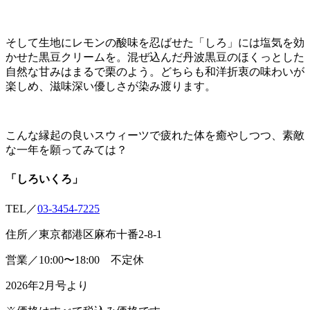
そして生地にレモンの酸味を忍ばせた「しろ」には塩気を効
かせた黒豆クリームを。混ぜ込んだ丹波黒豆のほくっとした
自然な甘みはまるで栗のよう。どちらも和洋折衷の味わいが
楽しめ、滋味深い優しさが染み渡ります。
こんな縁起の良いスウィーツで疲れた体を癒やしつつ、素敵
な一年を願ってみては？
「しろいくろ」
TEL／
03-3454-7225
住所／東京都港区麻布十番2-8-1
営業／10:00〜18:00 不定休
2026年2月号より