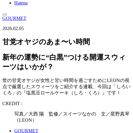
Hatena
GOURMET
2026.02.05
甘党オヤジのあま〜い時間
新年の運勢に“白黒”つける開運スウィ
ーツはいかが？
世の甘党オヤジが女性と甘い時間を過ごすためにLEONの視
点で厳選したスウィーツをご紹介する連載、今回は「しろい
くろ」の『塩黒豆ロールケーキ（しろ・くろ）』です！
CREDIT :
写真／大西 陽 監修／スイーツなかの 文／星野真琴
（LEON）
GOURMET