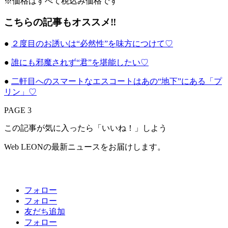
※価格はすべて税込み価格です
こちらの記事もオススメ‼
●
２度目のお誘いは“必然性”を味方につけて♡
●
誰にも邪魔されず“君”を堪能したい♡
●
二軒目へのスマートなエスコートはあの“地下”にある「プ
リン」♡
PAGE 3
この記事が気に入ったら「いいね！」しよう
Web LEONの最新ニュースをお届けします。
フォロー
フォロー
友だち追加
フォロー