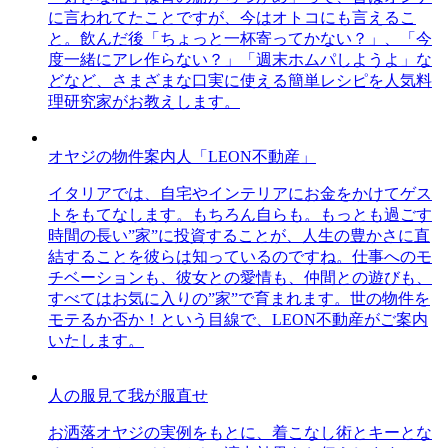
に言われてたことですが、今はオトコにも言えるこ
と。飲んだ後「ちょっと一杯寄ってかない？」、「今
度一緒にアレ作らない？」「週末ホムパしようよ」な
どなど、さまざまな口実に使える簡単レシピを人気料
理研究家がお教えします。
オヤジの物件案内人「LEON不動産」
イタリアでは、自宅やインテリアにお金をかけてゲス
トをもてなします。もちろん自らも。もっとも過ごす
時間の長い”家”に投資することが、人生の豊かさに直
結することを彼らは知っているのですね。仕事へのモ
チベーションも、彼女との愛情も、仲間との遊びも、
すべてはお気に入りの”家”で育まれます。世の物件を
モテるか否か！という目線で、LEON不動産がご案内
いたします。
人の服見て我が服直せ
お洒落オヤジの実例をもとに、着こなし術とキーとな