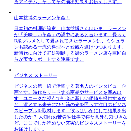
るアイテム、そしてその演出効果をお伝えします。
山本益博のラーメン革命！
日本初の料理評論家、山本益博さんはいま、ラーメン
が「美味しい革命」の渦中にあると言います。長らく
B級グルメとして愛されてきたラーメンは、ミシュラ
ンも認める一流の料理へと変貌を遂げつつあります。
新時代に向けて群雄割拠する街のラーメン店を巨匠自
らが実食リポートする連載です。
ビジネス ストーリー
ビジネスの第一線で活躍する著名人のインタビュー企
画です。時代をリードする商品やサービスを産み出
す、ユニークな視点で社会に新しい価値を提供するな
ど、混迷する未来にひと筋の光を照らす注目のビジネ
スピープルを取材します。彼らはいかにして結果を出
したのか？ 人知れぬ苦労や仕事で得た意外な気づきな
ど、ここでしか読めない充実のビジネスストーリーを
お届けします。