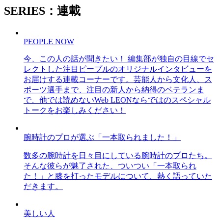
SERIES：連載
PEOPLE NOW
今、この人の話が聞きたい！ 編集部が独自の目線でセ
レクトした注目ピープルのオリジナルインタビューを
お届けする連載コーナーです。芸能人から文化人、ス
ポーツ選手まで、注目の新人から納得のベテランま
で、他では読めないWeb LEONならではのスペシャル
トークをお楽しみください！
腕時計のプロが選ぶ「一本取られました！」
数多の腕時計を日々目にしている腕時計のプロたち。
そんな彼らが魅了された、ついつい「一本取られ
た！」と膝を打ったモデルについて、熱く語っていた
だきます。
美しい人