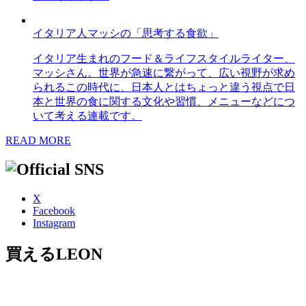
イタリア人マッシの「思考する食欲」
イタリア生まれのフード＆ライフスタイルライター、
マッシさん。世界が急速に繋がって、広い視野が求め
られるこの時代に、日本人とはちょっと違う視点で日
本と世界の食に関する文化や習慣、メニューなどにつ
いて考える連載です。
READ MORE
X
Facebook
Instagram
買えるLEON