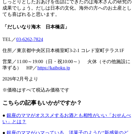
しっとりとしたおあげを缶詰にできたのは海木さんの研究の
成果でしょう。だしは日本の文化。海外の方へのお土産とし
ても喜ばれると思います。
「だしいなり海木 日本橋店」
TEL／
03-6262-7824
住所／東京都中央区日本橋室町3-2-1 コレド室町テラス1F
営業／11:00～19:00（日・祝10:00～） 火休（その他施設に
準ずる） HP／
https://kaiboku.jp
2026年2月号より
※価格はすべて税込み価格です
こちらの記事もいかがですか？
●
銀座のママがオススメするお酒とも相性がいい「おせんべ
い」とは？
●
銀座のママがハマっている、洋菓子のような“新感覚のど