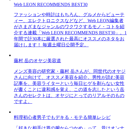
Web LEON RECOMMENDS BEST30
ファッションや時計はもちろん、グルメからビューテ
ィー、エレクトロニクスなどなど、Web LEON編集者
がさまざまなジャンルのワクワクするモノ・コトを紹
介する連載「Web LEON RECOMMENDS BEST30」。1
年間で計30本に厳選された最高にオススメのネタをお
届けします！ 毎週土曜日公開予定。
藤村 岳のオヤジ美容道
メンズ美容の研究家・藤村 岳さんが、同世代のオヤジ
さんに向けて、オススメ美容を紹介。男性が読む美容
記事を、美容ライターという毎日ヒゲを剃らない女性
が書くことに違和感を覚え、この道を志したという岳
さんのセレクトは、オヤジにとってのリアルそのもの
ですよ。
料理初心者男子でもデキる・モテる簡単レシピ
「好きな相手は胃の腑からつかめ」って、昔はオンナ