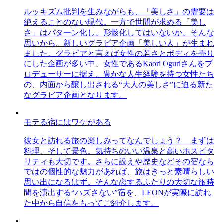
ルッキズム批判を生みながらも、「美しさ」の需要は
絶えることのない現代。一方で世間が求める「美し
さ」はパターン化し、形骸化してはいないか、そんな
思いから、新しいグラビア企画「美しい人」が生まれ
ました。グラビアと言えば女性の若さとボディを売り
にした企画が多い中、女性であるKaori Oguriさんをプ
ロデューサーに据え、豊かな人生経験を持つ女性たち
の、内面から醸し出される“大人の美しさ”に迫る新た
なグラビア企画となります。
モテる宿にはワケがある
彼女と訪れる旅の楽しみってなんでしょう？ まずは
料理、そして景色。気持ちのいい温泉と高いホスピタ
リティも大切です。さらに設えや歴史などその宿なら
ではの個性的な魅力があれば、旅はきっと素晴らしい
思い出になるはず。そんな恋するふたりの大切な旅時
間を演出する“ハズさない”宿を、LEONが実際に訪れ
た中から自信をもってご紹介します。