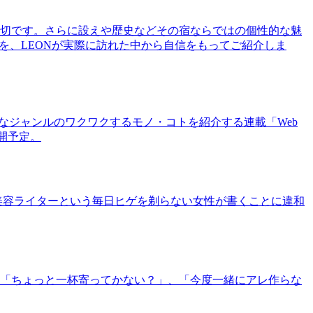
切です。さらに設えや歴史などその宿ならではの個性的な魅
を、LEONが実際に訪れた中から自信をもってご紹介しま
まなジャンルのワクワクするモノ・コトを紹介する連載「Web
公開予定。
美容ライターという毎日ヒゲを剃らない女性が書くことに違和
「ちょっと一杯寄ってかない？」、「今度一緒にアレ作らな