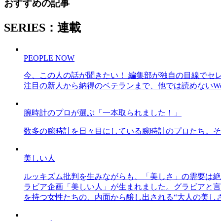
おすすめの記事
SERIES：連載
PEOPLE NOW
今、この人の話が聞きたい！ 編集部が独自の目線でセ
注目の新人から納得のベテランまで、他では読めないWe
腕時計のプロが選ぶ「一本取られました！」
数多の腕時計を日々目にしている腕時計のプロたち。そ
美しい人
ルッキズム批判を生みながらも、「美しさ」の需要は絶
ラビア企画「美しい人」が生まれました。グラビアと言え
を持つ女性たちの、内面から醸し出される“大人の美し