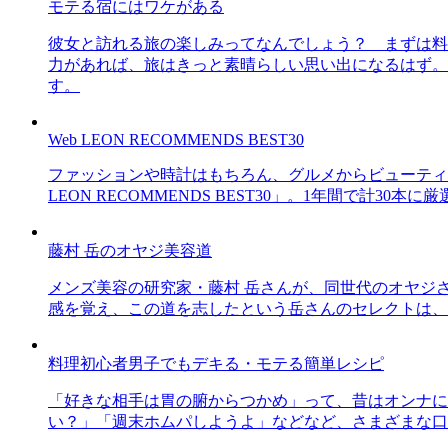
モテる宿にはワケがある
彼女と訪れる旅の楽しみってなんでしょう？ まずは料
力があれば、旅はきっと素晴らしい思い出になるはず。
す。
Web LEON RECOMMENDS BEST30
ファッションや時計はもちろん、グルメからビューティー
LEON RECOMMENDS BEST30」。1年間で計
藤村 岳のオヤジ美容道
メンズ美容の研究家・藤村 岳さんが、同世代のオヤジ
感を覚え、この道を志したという岳さんのセレクトは、
料理初心者男子でもデキる・モテる簡単レシピ
「好きな相手は胃の腑からつかめ」って、昔はオンナに
い？」「週末ホムパしようよ」などなど、さまざまな口