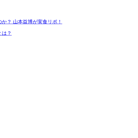
のか？ 山本益博が実食リポ！
とは？