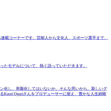
る連載コーナーです。芸能人から文化人、スポーツ選手まで、
ったモデルについて、熱く語っていただきます。
ン化し、形骸化してはいないか、そんな思いから、新しいグ
ri Oguriさんをプロデューサーに据え、豊かな人生経験