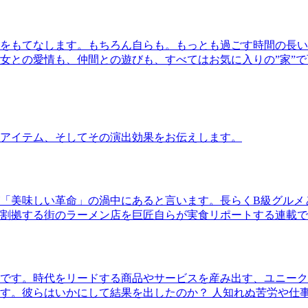
をもてなします。もちろん自らも。もっとも過ごす時間の長い
女との愛情も、仲間との遊びも、すべてはお気に入りの”家”
アイテム、そしてその演出効果をお伝えします。
「美味しい革命」の渦中にあると言います。長らくB級グルメ
割拠する街のラーメン店を巨匠自らが実食リポートする連載で
です。時代をリードする商品やサービスを産み出す、ユニーク
す。彼らはいかにして結果を出したのか？ 人知れぬ苦労や仕