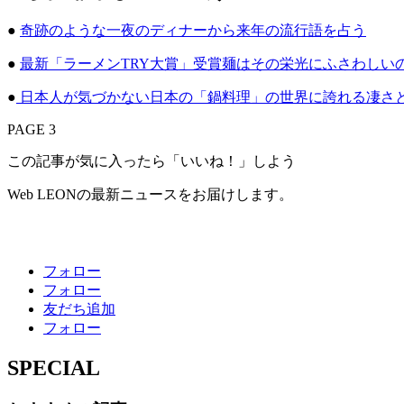
●
奇跡のような一夜のディナーから来年の流行語を占う
●
最新「ラーメンTRY大賞」受賞麺はその栄光にふさわしい
●
日本人が気づかない日本の「鍋料理」の世界に誇れる凄さ
PAGE 3
この記事が気に入ったら「いいね！」しよう
Web LEONの最新ニュースをお届けします。
フォロー
フォロー
友だち追加
フォロー
SPECIAL