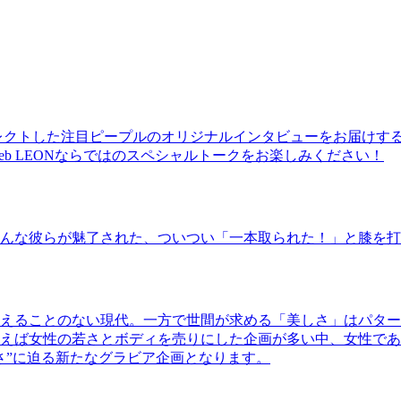
レクトした注目ピープルのオリジナルインタビューをお届けす
b LEONならではのスペシャルトークをお楽しみください！
んな彼らが魅了された、ついつい「一本取られた！」と膝を打
えることのない現代。一方で世間が求める「美しさ」はパター
ば女性の若さとボディを売りにした企画が多い中、女性であるKao
さ”に迫る新たなグラビア企画となります。