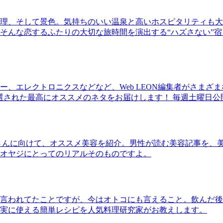
理、そして景色。気持ちのいい温泉と高いホスピタリティも大
そんな恋するふたりの大切な旅時間を演出する“ハズさない”宿
、エレクトロニクスなどなど、Web LEON編集者がさまざ
30本に厳選された最高にオススメのネタをお届けします！ 毎週土曜日
さんに向けて、オススメ美容を紹介。男性が読む美容記事を、
オヤジにとってのリアルそのものですよ。
言われてたことですが、今はオトコにも言えること。飲んだ後
実に使える簡単レシピを人気料理研究家がお教えします。