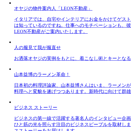
オヤジの物件案内人「LEON不動産」
イタリアでは、自宅やインテリアにお金をかけてゲスト
は知っているのですね。仕事へのモチベーションも、彼
LEON不動産がご案内いたします。
人の服見て我が服直せ
お洒落オヤジの実例をもとに、着こなし術とキーとなる
山本益博のラーメン革命！
日本初の料理評論家、山本益博さんはいま、ラーメンが
料理へと変貌を遂げつつあります。新時代に向けて群雄
ビジネス ストーリー
ビジネスの第一線で活躍する著名人のインタビュー企画
ひと筋の光を照らす注目のビジネスピープルを取材しま
スストーリーをお届けします。