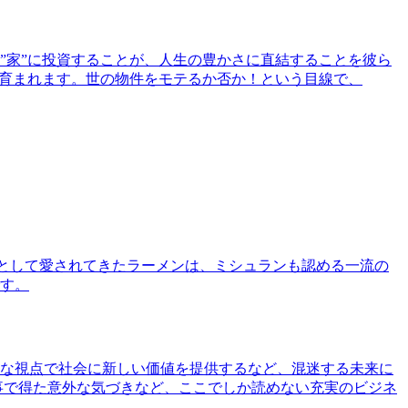
”家”に投資することが、人生の豊かさに直結することを彼ら
で育まれます。世の物件をモテるか否か！という目線で、
として愛されてきたラーメンは、ミシュランも認める一流の
す。
な視点で社会に新しい価値を提供するなど、混迷する未来に
事で得た意外な気づきなど、ここでしか読めない充実のビジネ