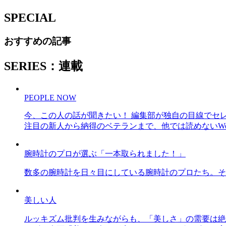
SPECIAL
おすすめの記事
SERIES：連載
PEOPLE NOW
今、この人の話が聞きたい！ 編集部が独自の目線でセ
注目の新人から納得のベテランまで、他では読めないWe
腕時計のプロが選ぶ「一本取られました！」
数多の腕時計を日々目にしている腕時計のプロたち。そ
美しい人
ルッキズム批判を生みながらも、「美しさ」の需要は絶