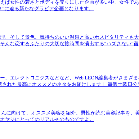
ば女性の若さとボディを売りにした企画が多い中、女性であるKao
さ”に迫る新たなグラビア企画となります。
理、そして景色。気持ちのいい温泉と高いホスピタリティも大
そんな恋するふたりの大切な旅時間を演出する“ハズさない”宿
、エレクトロニクスなどなど、Web LEON編集者がさまざ
30本に厳選された最高にオススメのネタをお届けします！ 毎週土曜日
さんに向けて、オススメ美容を紹介。男性が読む美容記事を、
オヤジにとってのリアルそのものですよ。