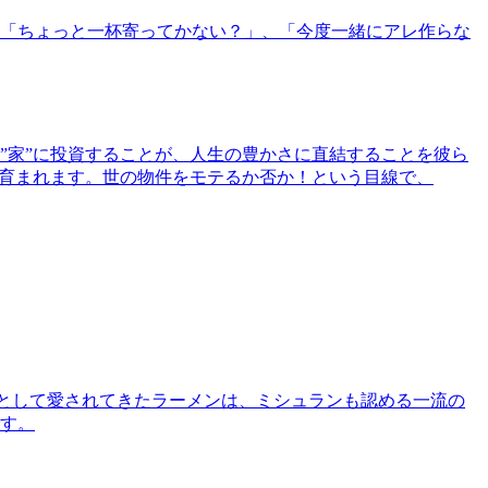
「ちょっと一杯寄ってかない？」、「今度一緒にアレ作らな
”家”に投資することが、人生の豊かさに直結することを彼ら
で育まれます。世の物件をモテるか否か！という目線で、
として愛されてきたラーメンは、ミシュランも認める一流の
す。