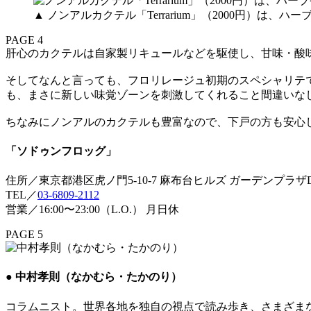
▲ ノンアルカクテル「Terrarium」（2000円）
PAGE 4
肝心のカクテルは自家製リキュールなどを駆使し、甘味・酸
そしてなんと言っても、フロリレージュ初期のスペシャリテで
も、まさに新しい味覚ゾーンを刺激してくれること間違いな
ちなみにノンアルのカクテルも豊富なので、下戸の方も安心
「ソドゥンフロッグ」
住所／東京都港区虎ノ門5-10-7 麻布台ヒルズ ガーデンプラザD
TEL／
03-6809-2112
営業／16:00〜23:00（L.O.） 月日休
PAGE 5
● 中村孝則（なかむら・たかのり）
コラムニスト。世界各地を独自の視点で読み歩き、さまざま