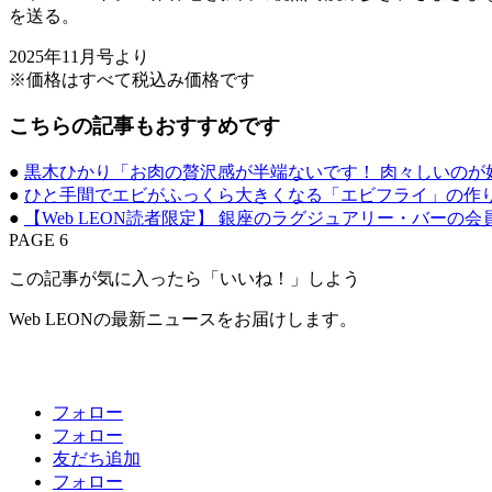
を送る。
2025年11月号より
※価格はすべて税込み価格です
こちらの記事もおすすめです
●
黒木ひかり「お肉の贅沢感が半端ないです！ 肉々しいのが
●
ひと手間でエビがふっくら大きくなる「エビフライ」の作
●
【Web LEON読者限定】 銀座のラグジュアリー・バーの
PAGE 6
この記事が気に入ったら「いいね！」しよう
Web LEONの最新ニュースをお届けします。
フォロー
フォロー
友だち追加
フォロー