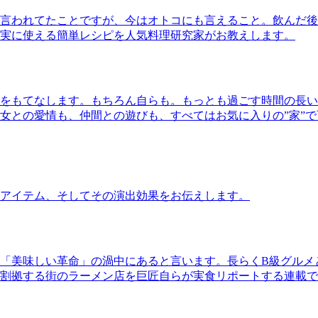
言われてたことですが、今はオトコにも言えること。飲んだ後
実に使える簡単レシピを人気料理研究家がお教えします。
をもてなします。もちろん自らも。もっとも過ごす時間の長い
女との愛情も、仲間との遊びも、すべてはお気に入りの”家”
アイテム、そしてその演出効果をお伝えします。
「美味しい革命」の渦中にあると言います。長らくB級グルメ
割拠する街のラーメン店を巨匠自らが実食リポートする連載で