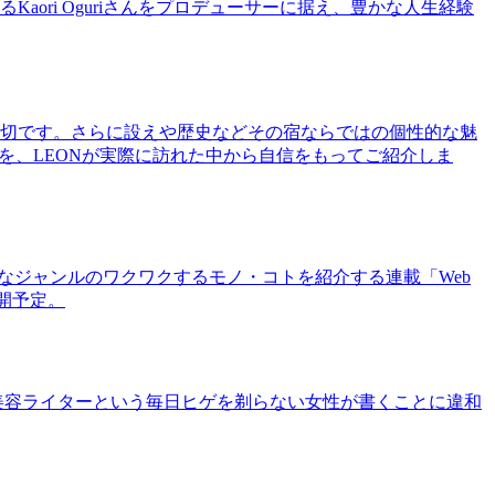
ri Oguriさんをプロデューサーに据え、豊かな人生経験
切です。さらに設えや歴史などその宿ならではの個性的な魅
を、LEONが実際に訪れた中から自信をもってご紹介しま
まなジャンルのワクワクするモノ・コトを紹介する連載「Web
公開予定。
美容ライターという毎日ヒゲを剃らない女性が書くことに違和