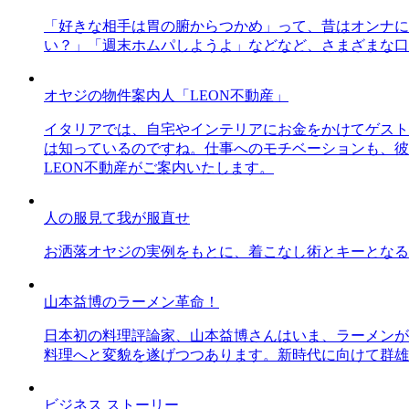
「好きな相手は胃の腑からつかめ」って、昔はオンナに
い？」「週末ホムパしようよ」などなど、さまざまな口
オヤジの物件案内人「LEON不動産」
イタリアでは、自宅やインテリアにお金をかけてゲスト
は知っているのですね。仕事へのモチベーションも、彼
LEON不動産がご案内いたします。
人の服見て我が服直せ
お洒落オヤジの実例をもとに、着こなし術とキーとなる
山本益博のラーメン革命！
日本初の料理評論家、山本益博さんはいま、ラーメンが
料理へと変貌を遂げつつあります。新時代に向けて群雄
ビジネス ストーリー