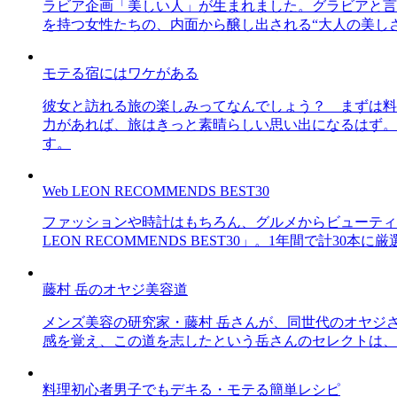
ラビア企画「美しい人」が生まれました。グラビアと言え
を持つ女性たちの、内面から醸し出される“大人の美し
モテる宿にはワケがある
彼女と訪れる旅の楽しみってなんでしょう？ まずは料
力があれば、旅はきっと素晴らしい思い出になるはず。
す。
Web LEON RECOMMENDS BEST30
ファッションや時計はもちろん、グルメからビューティー
LEON RECOMMENDS BEST30」。1年間で計
藤村 岳のオヤジ美容道
メンズ美容の研究家・藤村 岳さんが、同世代のオヤジ
感を覚え、この道を志したという岳さんのセレクトは、
料理初心者男子でもデキる・モテる簡単レシピ