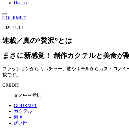
Hatena
GOURMET
2025.11.19
連載／真の“贅沢”とは
まさに新感覚！ 創作カクテルと美食が融
ファッションからカルチャー、旅やホテルからガストロノミ
載です。
CREDIT :
文／中村孝則
GOURMET
カクテル
港区
虎ノ門