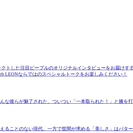
レクトした注目ピープルのオリジナルインタビューをお届けす
b LEONならではのスペシャルトークをお楽しみください！
んな彼らが魅了された、ついつい「一本取られた！」と膝を打
えることのない現代。一方で世間が求める「美しさ」はパター