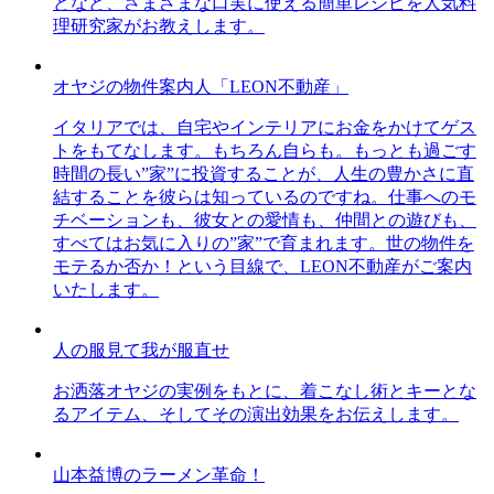
どなど、さまざまな口実に使える簡単レシピを人気料
理研究家がお教えします。
オヤジの物件案内人「LEON不動産」
イタリアでは、自宅やインテリアにお金をかけてゲス
トをもてなします。もちろん自らも。もっとも過ごす
時間の長い”家”に投資することが、人生の豊かさに直
結することを彼らは知っているのですね。仕事へのモ
チベーションも、彼女との愛情も、仲間との遊びも、
すべてはお気に入りの”家”で育まれます。世の物件を
モテるか否か！という目線で、LEON不動産がご案内
いたします。
人の服見て我が服直せ
お洒落オヤジの実例をもとに、着こなし術とキーとな
るアイテム、そしてその演出効果をお伝えします。
山本益博のラーメン革命！