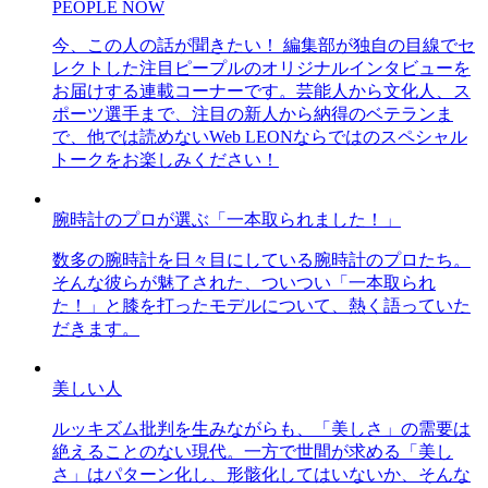
PEOPLE NOW
今、この人の話が聞きたい！ 編集部が独自の目線でセ
レクトした注目ピープルのオリジナルインタビューを
お届けする連載コーナーです。芸能人から文化人、ス
ポーツ選手まで、注目の新人から納得のベテランま
で、他では読めないWeb LEONならではのスペシャル
トークをお楽しみください！
腕時計のプロが選ぶ「一本取られました！」
数多の腕時計を日々目にしている腕時計のプロたち。
そんな彼らが魅了された、ついつい「一本取られ
た！」と膝を打ったモデルについて、熱く語っていた
だきます。
美しい人
ルッキズム批判を生みながらも、「美しさ」の需要は
絶えることのない現代。一方で世間が求める「美し
さ」はパターン化し、形骸化してはいないか、そんな