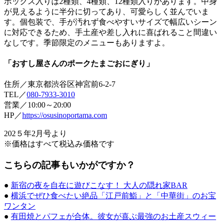
ボックス入りは2種類、4種類、12種類入りがあります。中身
が見えるように半分に切ってあり、可愛らしく並んでいま
す。個包装で、手が汚れず食べやすいサイズで幅広いシーン
に対応できるため、手土産や差し入れに喜ばれること間違い
なしです。季節限定のメニューもありますよ。
「おすし屋さんのポークたまごおにぎり」
住所／東京都渋谷区神宮前6-2-7
TEL／
080-7933-3010
営業／10:00～20:00
HP／
https://osusinoportama.com
202５年2月号より
※価格はすべて税込み価格です
こちらの記事もいかがですか？
●
新宿の夜を自在に遊びこなす！ 大人の隠れ家BAR
●
横浜でぜひ食べたい絶品「江戸前鮨」と「中華街」のお宝
ワンタン
●
有田焼とパフェが合体。彼女が喜ぶ最強のお土産スウィー