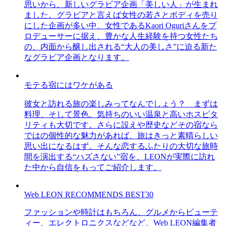
思いから、新しいグラビア企画「美しい人」が生まれ
ました。グラビアと言えば女性の若さとボディを売り
にした企画が多い中、女性であるKaori Oguriさんをプ
ロデューサーに据え、豊かな人生経験を持つ女性たち
の、内面から醸し出される“大人の美しさ”に迫る新た
なグラビア企画となります。
モテる宿にはワケがある
彼女と訪れる旅の楽しみってなんでしょう？ まずは
料理、そして景色。気持ちのいい温泉と高いホスピタ
リティも大切です。さらに設えや歴史などその宿なら
ではの個性的な魅力があれば、旅はきっと素晴らしい
思い出になるはず。そんな恋するふたりの大切な旅時
間を演出する“ハズさない”宿を、LEONが実際に訪れ
た中から自信をもってご紹介します。
Web LEON RECOMMENDS BEST30
ファッションや時計はもちろん、グルメからビューテ
ィー、エレクトロニクスなどなど、Web LEON編集者