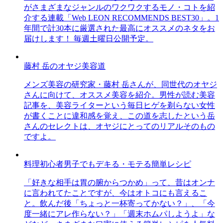
がさまざまなジャンルのワクワクするモノ・コトを紹
介する連載「Web LEON RECOMMENDS BEST30」。1
年間で計30本に厳選された最高にオススメのネタをお
届けします！ 毎週土曜日公開予定。
藤村 岳のオヤジ美容道
メンズ美容の研究家・藤村 岳さんが、同世代のオヤジ
さんに向けて、オススメ美容を紹介。男性が読む美容
記事を、美容ライターという毎日ヒゲを剃らない女性
が書くことに違和感を覚え、この道を志したという岳
さんのセレクトは、オヤジにとってのリアルそのもの
ですよ。
料理初心者男子でもデキる・モテる簡単レシピ
「好きな相手は胃の腑からつかめ」って、昔はオンナ
に言われてたことですが、今はオトコにも言えるこ
と。飲んだ後「ちょっと一杯寄ってかない？」、「今
度一緒にアレ作らない？」「週末ホムパしようよ」な