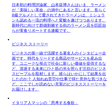
日本初の料理評論家、山本益博さんはいま、ラーメン
が「美味しい革命」の渦中にあると言います。長らく
B級グルメとして愛されてきたラーメンは、ミシュラ
ンも認める一流の料理へと変貌を遂げつつあります。
新時代に向けて群雄割拠する街のラーメン店を巨匠自
らが実食リポートする連載です。
ビジネス ストーリー
ビジネスの第一線で活躍する著名人のインタビュー企
画です。時代をリードする商品やサービスを産み出
す、ユニークな視点で社会に新しい価値を提供するな
ど、混迷する未来にひと筋の光を照らす注目のビジネ
スピープルを取材します。彼らはいかにして結果を出
したのか？ 人知れぬ苦労や仕事で得た意外な気づきな
ど、ここでしか読めない充実のビジネスストーリーを
お届けします。
イタリア人マッシの「思考する食欲」