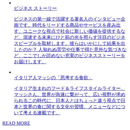
ビジネス ストーリー
ビジネスの第一線で活躍する著名人のインタビュー企
画です。時代をリードする商品やサービスを産み出
す、ユニークな視点で社会に新しい価値を提供するな
ど、混迷する未来にひと筋の光を照らす注目のビジネ
スピープルを取材します。彼らはいかにして結果を出
したのか？ 人知れぬ苦労や仕事で得た意外な気づきな
ど、ここでしか読めない充実のビジネスストーリーを
お届けします。
イタリア人マッシの「思考する食欲」
イタリア生まれのフード＆ライフスタイルライター、
マッシさん。世界が急速に繋がって、広い視野が求め
られるこの時代に、日本人とはちょっと違う視点で日
本と世界の食に関する文化や習慣、メニューなどにつ
いて考える連載です。
READ MORE