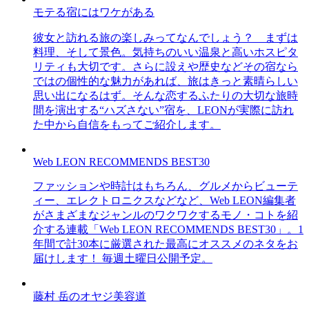
モテる宿にはワケがある
彼女と訪れる旅の楽しみってなんでしょう？ まずは
料理、そして景色。気持ちのいい温泉と高いホスピタ
リティも大切です。さらに設えや歴史などその宿なら
ではの個性的な魅力があれば、旅はきっと素晴らしい
思い出になるはず。そんな恋するふたりの大切な旅時
間を演出する“ハズさない”宿を、LEONが実際に訪れ
た中から自信をもってご紹介します。
Web LEON RECOMMENDS BEST30
ファッションや時計はもちろん、グルメからビューテ
ィー、エレクトロニクスなどなど、Web LEON編集者
がさまざまなジャンルのワクワクするモノ・コトを紹
介する連載「Web LEON RECOMMENDS BEST30」。1
年間で計30本に厳選された最高にオススメのネタをお
届けします！ 毎週土曜日公開予定。
藤村 岳のオヤジ美容道