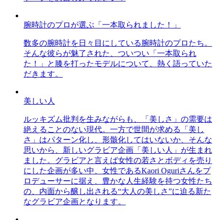
腕時計のプロが選ぶ「一本取られました！」
数多の腕時計を日々目にしている腕時計のプロたち。
そんな彼らが魅了された、ついつい「一本取られ
た！」と膝を打ったモデルについて、熱く語っていた
だきます。
美しい人
ルッキズム批判を生みながらも、「美しさ」の需要は
絶えることのない現代。一方で世間が求める「美し
さ」はパターン化し、形骸化してはいないか、そんな
思いから、新しいグラビア企画「美しい人」が生まれ
ました。グラビアと言えば女性の若さとボディを売り
にした企画が多い中、女性であるKaori Oguriさんをプ
ロデューサーに据え、豊かな人生経験を持つ女性たち
の、内面から醸し出される“大人の美しさ”に迫る新た
なグラビア企画となります。