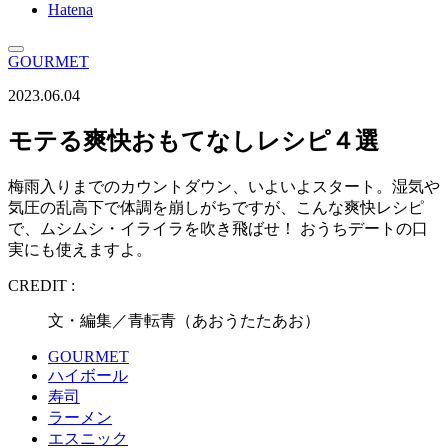
Hatena
GOURMET
2023.06.04
モテる爽快おもてなしレシピ４選
梅雨入りまでのカウントダウン、いよいよスタート。湿気や
気圧の乱高下で体調を崩しがちですが、こんな爽快レシピ
で、ムシムシ・イライラを吹き飛ばせ！ おうちデートの口
実にも使えますよ。
CREDIT :
文・編集／青転青（あおうたたあお）
GOURMET
ハイボール
寿司
ラーメン
エスニック