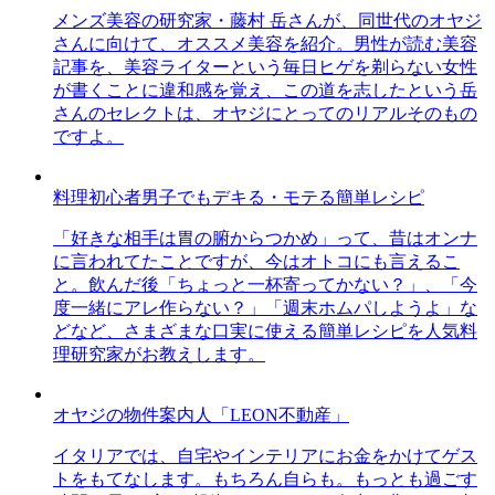
メンズ美容の研究家・藤村 岳さんが、同世代のオヤジ
さんに向けて、オススメ美容を紹介。男性が読む美容
記事を、美容ライターという毎日ヒゲを剃らない女性
が書くことに違和感を覚え、この道を志したという岳
さんのセレクトは、オヤジにとってのリアルそのもの
ですよ。
料理初心者男子でもデキる・モテる簡単レシピ
「好きな相手は胃の腑からつかめ」って、昔はオンナ
に言われてたことですが、今はオトコにも言えるこ
と。飲んだ後「ちょっと一杯寄ってかない？」、「今
度一緒にアレ作らない？」「週末ホムパしようよ」な
どなど、さまざまな口実に使える簡単レシピを人気料
理研究家がお教えします。
オヤジの物件案内人「LEON不動産」
イタリアでは、自宅やインテリアにお金をかけてゲス
トをもてなします。もちろん自らも。もっとも過ごす