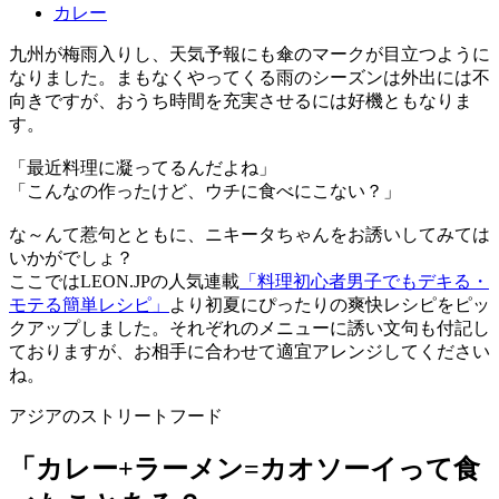
カレー
九州が梅雨入りし、天気予報にも傘のマークが目立つように
なりました。まもなくやってくる雨のシーズンは外出には不
向きですが、おうち時間を充実させるには好機ともなりま
す。
「最近料理に凝ってるんだよね」
「こんなの作ったけど、ウチに食べにこない？」
な～んて惹句とともに、ニキータちゃんをお誘いしてみては
いかがでしょ？
ここではLEON.JPの人気連載
「料理初心者男子でもデキる・
モテる簡単レシピ」
より初夏にぴったりの爽快レシピをピッ
クアップしました。それぞれのメニューに誘い文句も付記し
ておりますが、お相手に合わせて適宜アレンジしてください
ね。
アジアのストリートフード
「カレー+ラーメン=カオソーイって食