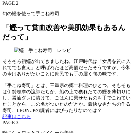
PAGE 2
旬の鰹を使って手こね寿司
「鰹って貧血改善や美肌効果もあるん
だって」
そろそろ初鰹が出てきましたね。江戸時代は「女房を質に入
れてでも食え」と呼ばれたほど高価だったそうですが、令和
の今はありがたいことに庶民でも手の届く旬の味です。
「手こね寿司」とは、三重県の郷土料理のひとつ。そもそも
は伊勢志摩の漁師たちが、船の上で獲れたての鰹を薄切りに
し、醤油ダレに漬けて、ごはんに乗せたものを手でこねてい
たことから、この名がついたのだとか。豪快な男たちの作る
寿司、LEON.JPの読者にはぴったりなのでは？
記事はこちら
PAGE 3
喉にシュワッとスパイシーな美味