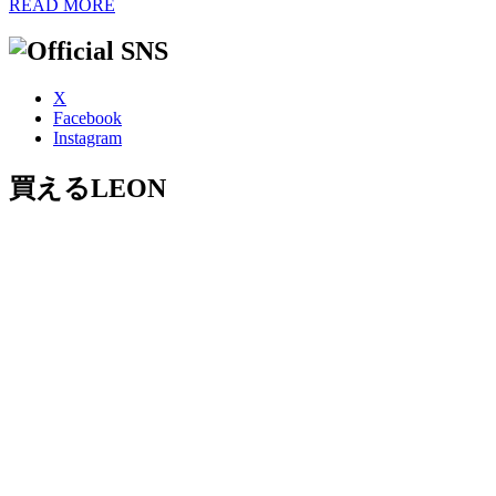
READ MORE
X
Facebook
Instagram
買えるLEON