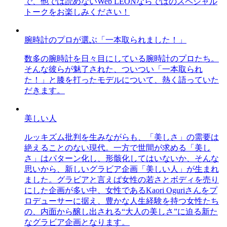
で、他では読めないWeb LEONならではのスペシャル
トークをお楽しみください！
腕時計のプロが選ぶ「一本取られました！」
数多の腕時計を日々目にしている腕時計のプロたち。
そんな彼らが魅了された、ついつい「一本取られ
た！」と膝を打ったモデルについて、熱く語っていた
だきます。
美しい人
ルッキズム批判を生みながらも、「美しさ」の需要は
絶えることのない現代。一方で世間が求める「美し
さ」はパターン化し、形骸化してはいないか、そんな
思いから、新しいグラビア企画「美しい人」が生まれ
ました。グラビアと言えば女性の若さとボディを売り
にした企画が多い中、女性であるKaori Oguriさんをプ
ロデューサーに据え、豊かな人生経験を持つ女性たち
の、内面から醸し出される“大人の美しさ”に迫る新た
なグラビア企画となります。