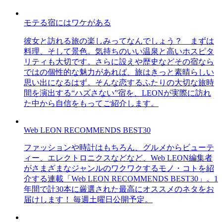
モテる宿にはワケがある
彼女と訪れる旅の楽しみってなんでしょう？ まずは
料理、そして景色。気持ちのいい温泉と高いホスピタ
リティも大切です。さらに設えや歴史などその宿なら
ではの個性的な魅力があれば、旅はきっと素晴らしい
思い出になるはず。そんな恋するふたりの大切な旅時
間を演出する“ハズさない”宿を、LEONが実際に訪れ
た中から自信をもってご紹介します。
Web LEON RECOMMENDS BEST30
ファッションや時計はもちろん、グルメからビューテ
ィー、エレクトロニクスなどなど、Web LEON編集者
がさまざまなジャンルのワクワクするモノ・コトを紹
介する連載「Web LEON RECOMMENDS BEST30」。1
年間で計30本に厳選された最高にオススメのネタをお
届けします！ 毎週土曜日公開予定。