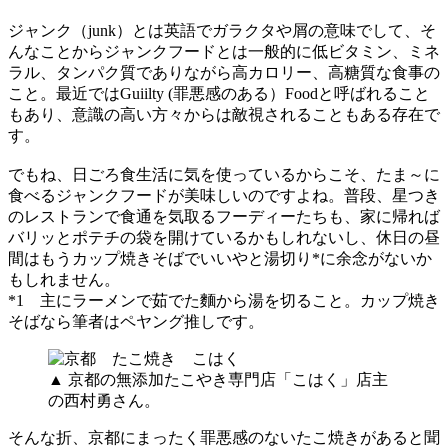
ジャンク（junk）とは英語でガラクタや屑の意味でして、そ
んなことからジャンクフードとは一般的に低ビタミン、ミネ
ラル、タンパク質でありながら高カロリー、高糖質な食事の
こと。最近ではGuiilty (罪悪感のある）Foodと呼ばれること
もあり、意識の高い方々からは敵視されることもある存在で
す。
でもね、日ごろ食生活に気を使っているからこそ、たま～に
食べるジャンクフードが美味しいのですよね。普段、星つき
のレストランで食通を気取るフーディーたちも、家に帰れば
バリッとポテチの袋を開けているかもしれないし、休日の昼
間はもうカップ焼きそばでいいやと湯切り*に余念がないか
もしれません。
*1 主にラーメンで茹でた麵から湯を切ること。カップ焼き
そばなら筆者はペヤング推しです。
▲ 京都の無添加たこやき専門店「こはく」店主
の西村勇さん。
そんな折、京都にまったく罪悪感のないたこ焼きがあると聞