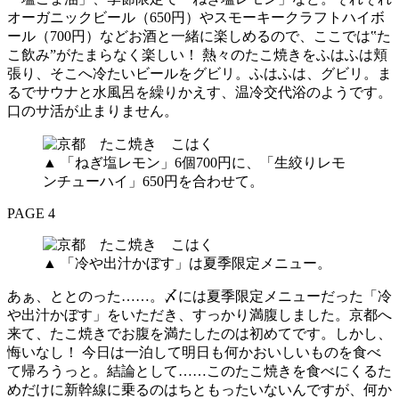
オーガニックビール（650円）やスモーキークラフトハイボ
ール（700円）などお酒と一緒に楽しめるので、ここでは‟た
こ飲み”がたまらなく楽しい！ 熱々のたこ焼きをふはふは頬
張り、そこへ冷たいビールをグビリ。ふはふは、グビリ。ま
るでサウナと水風呂を繰りかえす、温冷交代浴のようです。
口のサ活が止まりません。
▲ 「ねぎ塩レモン」6個700円に、「生絞りレモ
ンチューハイ」650円を合わせて。
PAGE 4
▲ 「冷や出汁かぼす」は夏季限定メニュー。
あぁ、ととのった……。〆には夏季限定メニューだった「冷
や出汁かぼす」をいただき、すっかり満腹しました。京都へ
来て、たこ焼きでお腹を満たしたのは初めてです。しかし、
悔いなし！ 今日は一泊して明日も何かおいしいものを食べ
て帰ろうっと。結論として……このたこ焼きを食べにくるた
めだけに新幹線に乗るのはちともったいないんですが、何か