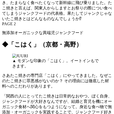
き、たまらなく食べたくなって新幹線に飛び乗りました。た
こ焼きと言えば、関東人からしますとお祭りの際につい食べ
てしまうジャンクフードの代表格。果たしてジャンクじゃな
いたこ焼きとはどんなものなんでしょうか⁉
PAGE 2
無添加オーガニックな異端児ジャンクフード
◆「こはく」（京都・高野）
▲ モダンな印象の「こはく」。イートインもで
きます。
さあたこ焼きの専門店「こはく」にやってきました。なぜこ
のたこ焼きに罪悪感がないのか？ その理由には徹底した材
料へのこだわりがあります。
「関西の人にとってたこ焼きは日常的なおやつ。ぼく自身、
ジャンクフードが大好きなんですが、結婚と育児を機にオー
ガニック食材へ関心をもつようになって。身近な食べ物で無
添加・オーガニックを実践することで、ジャンクフード好き