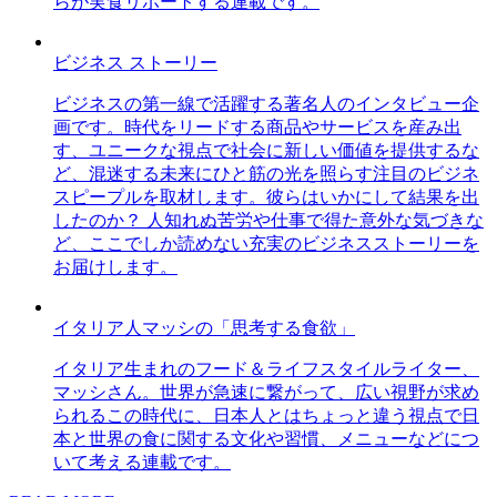
らが実食リポートする連載です。
ビジネス ストーリー
ビジネスの第一線で活躍する著名人のインタビュー企
画です。時代をリードする商品やサービスを産み出
す、ユニークな視点で社会に新しい価値を提供するな
ど、混迷する未来にひと筋の光を照らす注目のビジネ
スピープルを取材します。彼らはいかにして結果を出
したのか？ 人知れぬ苦労や仕事で得た意外な気づきな
ど、ここでしか読めない充実のビジネスストーリーを
お届けします。
イタリア人マッシの「思考する食欲」
イタリア生まれのフード＆ライフスタイルライター、
マッシさん。世界が急速に繋がって、広い視野が求め
られるこの時代に、日本人とはちょっと違う視点で日
本と世界の食に関する文化や習慣、メニューなどにつ
いて考える連載です。