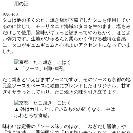
用の証。
PAGE 3
タコは他の多くのたこ焼き店が下茹でしたタコを使用してい
るのに比して、モーリタニア海域のタコを生のまま、塩もみ
だけして使用。旨味がギュっと詰まってやわらかく、ほどよ
い弾力です。生地がひゅるんと柔らかく伸びる独特な食感
に、タコがギュムギュムと心地よいアクセントになっていま
した。
▲ 「ソース」6個600円。
たこ焼きといえばまずソースですが、そのソースも京都の地
元産ソースをベースに独自にブレンドしたオリジナル。甘す
ぎずサラっとしており、たこ焼きの味を引き立てます。
▲ 外はカリっとしているものの固くなく、中は
ふわとろな食感。
味わいは定番の「ソース味」のほか、「ねぎだし醤油」や
「塩ごま油」、季節限定で「ねぎ塩レモン」など。それぞれ