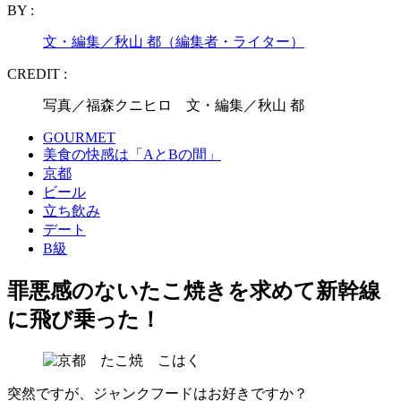
BY :
文・編集／秋山 都（編集者・ライター）
CREDIT :
写真／福森クニヒロ 文・編集／秋山 都
GOURMET
美食の快感は「AとBの間」
京都
ビール
立ち飲み
デート
B級
罪悪感のないたこ焼きを求めて新幹線
に飛び乗った！
突然ですが、ジャンクフードはお好きですか？