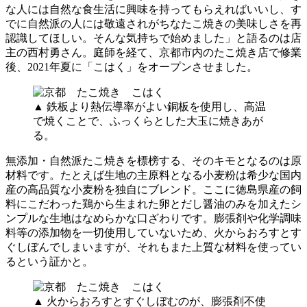
な人には自然な食生活に興味を持ってもらえればいいし、す
でに自然派の人には敬遠されがちなたこ焼きの美味しさを再
認識してほしい。そんな気持ちで始めました」と語るのは店
主の西村勇さん。庭師を経て、京都市内のたこ焼き店で修業
後、2021年夏に「こはく」をオープンさせました。
▲ 鉄板より熱伝導率がよい銅板を使用し、高温
で焼くことで、ふっくらとした大玉に焼きあが
る。
無添加・自然派たこ焼きを標榜する、そのキモとなるのは原
材料です。たとえば生地の主原料となる小麦粉は希少な国内
産の高品質な小麦粉を独自にブレンド。ここに徳島県産の飼
料にこだわった鶏から生まれた卵とだし醤油のみを加えたシ
ンプルな生地はなめらかな口ざわりです。膨張剤や化学調味
料等の添加物を一切使用していないため、火からおろすとす
ぐしぼんでしまいますが、それもまた上質な材料を使ってい
るという証かと。
▲ 火からおろすとすぐしぼむのが、膨張剤不使