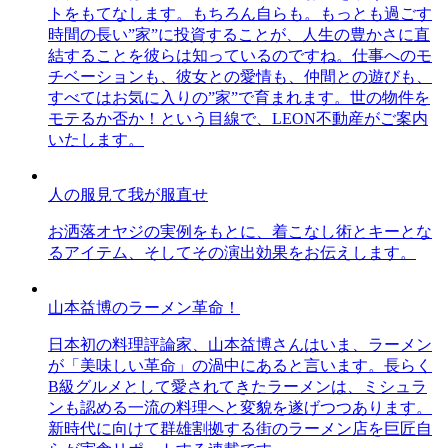
トをもてなします。もちろん自らも。もっとも過ごす
時間の長い”家”に投資することが、人生の豊かさに直
結することを彼らは知っているのですね。仕事へのモ
チベーションも、彼女との愛情も、仲間との遊びも、
すべてはお気に入りの”家”で育まれます。世の物件を
モテるか否か！という目線で、LEON不動産がご案内
いたします。
人の服見て我が服直せ
お洒落オヤジの実例をもとに、着こなし術とキーとな
るアイテム、そしてその演出効果をお伝えします。
山本益博のラーメン革命！
日本初の料理評論家、山本益博さんはいま、ラーメン
が「美味しい革命」の渦中にあると言います。長らく
B級グルメとして愛されてきたラーメンは、ミシュラ
ンも認める一流の料理へと変貌を遂げつつあります。
新時代に向けて群雄割拠する街のラーメン店を巨匠自