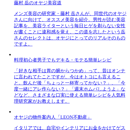
藤村 岳のオヤジ美容道
メンズ美容の研究家・藤村 岳さんが、同世代のオヤジ
さんに向けて、オススメ美容を紹介。男性が読む美容
記事を、美容ライターという毎日ヒゲを剃らない女性
が書くことに違和感を覚え、この道を志したという岳
さんのセレクトは、オヤジにとってのリアルそのもの
ですよ。
料理初心者男子でもデキる・モテる簡単レシピ
「好きな相手は胃の腑からつかめ」って、昔はオンナ
に言われてたことですが、今はオトコにも言えるこ
と。飲んだ後「ちょっと一杯寄ってかない？」、「今
度一緒にアレ作らない？」「週末ホムパしようよ」な
どなど、さまざまな口実に使える簡単レシピを人気料
理研究家がお教えします。
オヤジの物件案内人「LEON不動産」
イタリアでは、自宅やインテリアにお金をかけてゲス