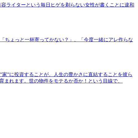
美容ライターという毎日ヒゲを剃らない女性が書くことに違和
「ちょっと一杯寄ってかない？」、「今度一緒にアレ作らな
”家”に投資することが、人生の豊かさに直結することを彼ら
で育まれます。世の物件をモテるか否か！という目線で、