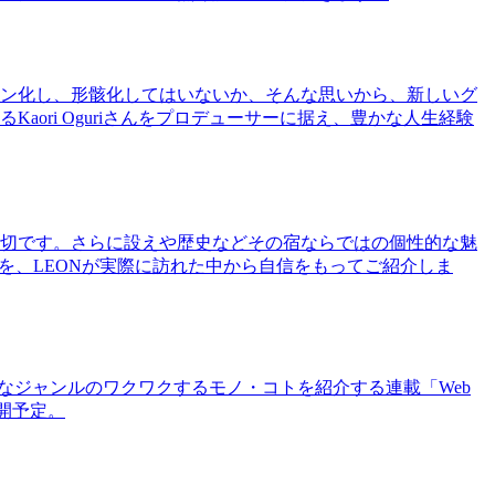
ン化し、形骸化してはいないか、そんな思いから、新しいグ
ri Oguriさんをプロデューサーに据え、豊かな人生経験
切です。さらに設えや歴史などその宿ならではの個性的な魅
を、LEONが実際に訪れた中から自信をもってご紹介しま
まなジャンルのワクワクするモノ・コトを紹介する連載「Web
公開予定。