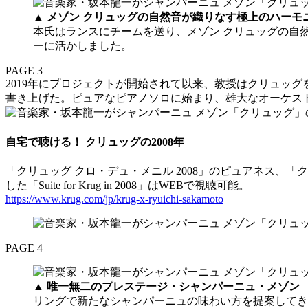
▲
メゾン クリュッグの自然音が織りなす極上のハー
本氏はランスにチームを送り、メゾン クリュッグの自
ーに活かしました。
PAGE 3
2019年にプロジェクトが開始されて以来、教授はクリュッグを幾度
書き上げた。ピュアなピアノソロに始まり、雄大なオーケス
自宅で聴ける！ クリュッグの2008年
「クリュッグ クロ・デュ・メニル 2008」のピュアネス、「ク
した「Suite for Krug in 2008」はWEBで視聴可能。
https://www.krug.com/jp/krug-x-ryuichi-sakamoto
PAGE 4
▲
唯一無二のプレステージ・シャンパーニュ・メゾ
リングで新たなシャンパーニュの味わい方を提案してき