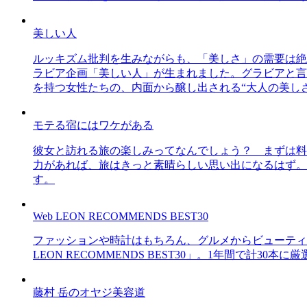
美しい人
ルッキズム批判を生みながらも、「美しさ」の需要は絶
ラビア企画「美しい人」が生まれました。グラビアと言え
を持つ女性たちの、内面から醸し出される“大人の美し
モテる宿にはワケがある
彼女と訪れる旅の楽しみってなんでしょう？ まずは料
力があれば、旅はきっと素晴らしい思い出になるはず。
す。
Web LEON RECOMMENDS BEST30
ファッションや時計はもちろん、グルメからビューティー
LEON RECOMMENDS BEST30」。1年間で計
藤村 岳のオヤジ美容道