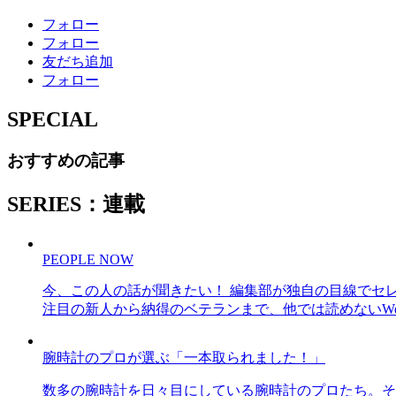
フォロー
フォロー
友だち追加
フォロー
SPECIAL
おすすめの記事
SERIES：連載
PEOPLE NOW
今、この人の話が聞きたい！ 編集部が独自の目線でセ
注目の新人から納得のベテランまで、他では読めないWe
腕時計のプロが選ぶ「一本取られました！」
数多の腕時計を日々目にしている腕時計のプロたち。そ