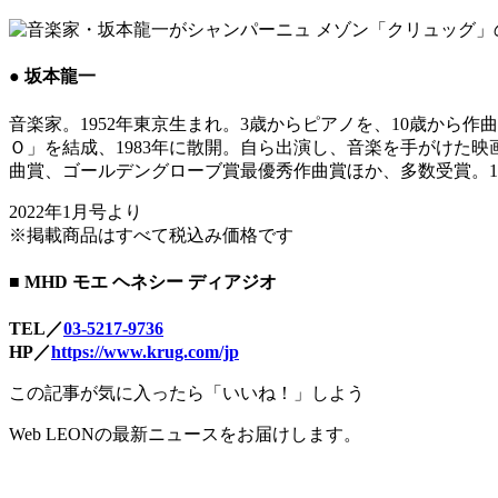
● 坂本龍一
音楽家。1952年東京生まれ。3歳からピアノを、10歳から
Ｏ」を結成、1983年に散開。自ら出演し、音楽を手がけた映
曲賞、ゴールデングローブ賞最優秀作曲賞ほか、多数受賞。19
2022年1月号より
※掲載商品はすべて税込み価格です
■ MHD モエ ヘネシー ディアジオ
TEL／
03-5217-9736
HP／
https://www.krug.com/jp
この記事が気に入ったら「いいね！」しよう
Web LEONの最新ニュースをお届けします。