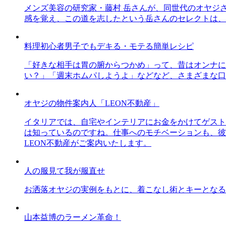
メンズ美容の研究家・藤村 岳さんが、同世代のオヤジ
感を覚え、この道を志したという岳さんのセレクトは、
料理初心者男子でもデキる・モテる簡単レシピ
「好きな相手は胃の腑からつかめ」って、昔はオンナに
い？」「週末ホムパしようよ」などなど、さまざまな口
オヤジの物件案内人「LEON不動産」
イタリアでは、自宅やインテリアにお金をかけてゲスト
は知っているのですね。仕事へのモチベーションも、彼
LEON不動産がご案内いたします。
人の服見て我が服直せ
お洒落オヤジの実例をもとに、着こなし術とキーとなる
山本益博のラーメン革命！