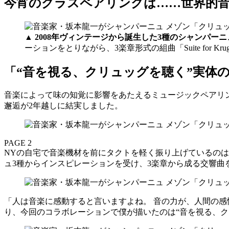
今宵のグラスペアリングは……世界的
▲
2008年ヴィンテージから誕生した3種のシャンパー
ーションをとりながら、3楽章形式の組曲「Suite for Krug 
「“音を視る、クリュッグを聴く”実体
音楽によって味の知覚に影響をあたえるミュージックペアリ
邂逅が2年越しに結実しました。
PAGE 2
NYの自宅で音楽機材を前にタクトを軽く振り上げているのは
ュ3種からインスピレーションを受け、3楽章から成る交響曲
「人は音楽に感動すると言いますよね。 音の力が、人間の
り、今回のコラボレーションで僕が描いたのは“音を視る、