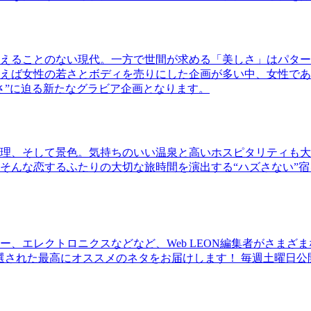
えることのない現代。一方で世間が求める「美しさ」はパター
ば女性の若さとボディを売りにした企画が多い中、女性であるKao
さ”に迫る新たなグラビア企画となります。
理、そして景色。気持ちのいい温泉と高いホスピタリティも大
そんな恋するふたりの大切な旅時間を演出する“ハズさない”宿
、エレクトロニクスなどなど、Web LEON編集者がさまざ
30本に厳選された最高にオススメのネタをお届けします！ 毎週土曜日