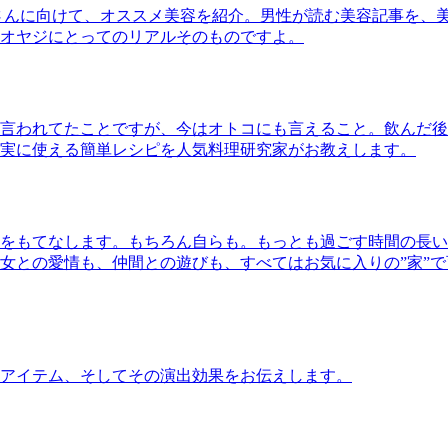
さんに向けて、オススメ美容を紹介。男性が読む美容記事を、
オヤジにとってのリアルそのものですよ。
言われてたことですが、今はオトコにも言えること。飲んだ後
実に使える簡単レシピを人気料理研究家がお教えします。
をもてなします。もちろん自らも。もっとも過ごす時間の長い
女との愛情も、仲間との遊びも、すべてはお気に入りの”家”
アイテム、そしてその演出効果をお伝えします。