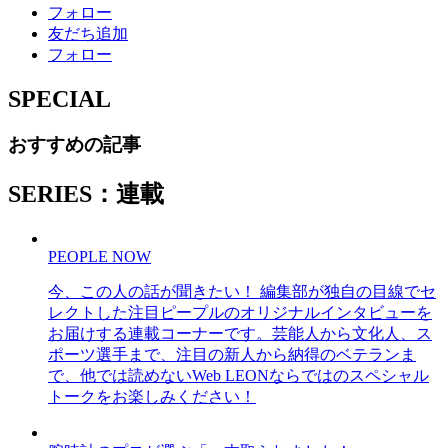
フォロー
友だち追加
フォロー
SPECIAL
おすすめの記事
SERIES：連載
PEOPLE NOW
今、この人の話が聞きたい！ 編集部が独自の目線でセ
レクトした注目ピープルのオリジナルインタビューを
お届けする連載コーナーです。芸能人から文化人、ス
ポーツ選手まで、注目の新人から納得のベテランま
で、他では読めないWeb LEONならではのスペシャル
トークをお楽しみください！