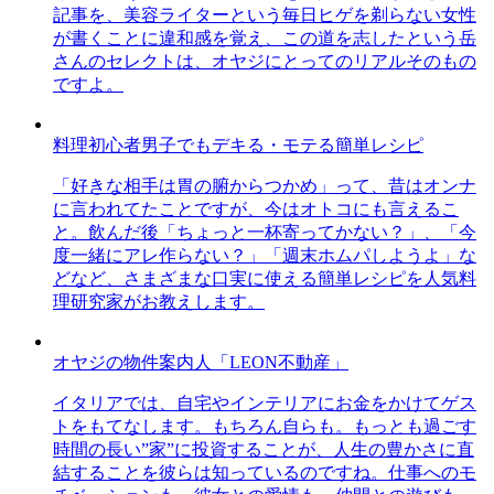
記事を、美容ライターという毎日ヒゲを剃らない女性
が書くことに違和感を覚え、この道を志したという岳
さんのセレクトは、オヤジにとってのリアルそのもの
ですよ。
料理初心者男子でもデキる・モテる簡単レシピ
「好きな相手は胃の腑からつかめ」って、昔はオンナ
に言われてたことですが、今はオトコにも言えるこ
と。飲んだ後「ちょっと一杯寄ってかない？」、「今
度一緒にアレ作らない？」「週末ホムパしようよ」な
どなど、さまざまな口実に使える簡単レシピを人気料
理研究家がお教えします。
オヤジの物件案内人「LEON不動産」
イタリアでは、自宅やインテリアにお金をかけてゲス
トをもてなします。もちろん自らも。もっとも過ごす
時間の長い”家”に投資することが、人生の豊かさに直
結することを彼らは知っているのですね。仕事へのモ