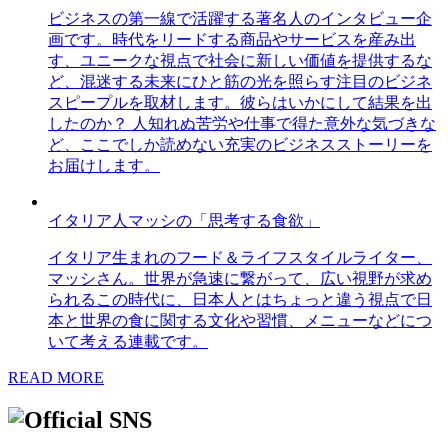
ビジネスの第一線で活躍する著名人のインタビュー企
画です。時代をリードする商品やサービスを産み出
す、ユニークな視点で社会に新しい価値を提供するな
ど、混迷する未来にひと筋の光を照らす注目のビジネ
スピープルを取材します。彼らはいかにして結果を出
したのか？ 人知れぬ苦労や仕事で得た意外な気づきな
ど、ここでしか読めない充実のビジネスストーリーを
お届けします。
イタリア人マッシの「思考する食欲」
イタリア生まれのフード＆ライフスタイルライター、
マッシさん。世界が急速に繋がって、広い視野が求め
られるこの時代に、日本人とはちょっと違う視点で日
本と世界の食に関する文化や習慣、メニューなどにつ
いて考える連載です。
READ MORE