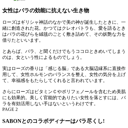
女性はバラの効能に抗えない生き物
ローズはギリシャ神話のなかで美の神が誕生したときに、一
緒に創造された花。かつてはクレオパトラも、愛を語るとき
はバラの花びらを絨毯のごとく敷き詰めて、その妖艶な力を
借りたといいます。
とあらば、バラ、と聞くだけでもうココロときめいてしまう
のは、女という性によるものでしょう。
実はローズの香りは「感じる脳」である大脳辺縁系に直接作
用して、女性ホルモンのバランスを整え、女性の気分を上げ
て、幸福感をもたらしてくれると言われています。
さらにローズはビタミンＣやポリフェノールを含むため美肌
にも効果的。美しく官能的でありたい女性を落とすには、バ
ラを有効活用しない手はないというわけです。
PAGE 2
SABONとのコラボディナーはバラ尽くし!