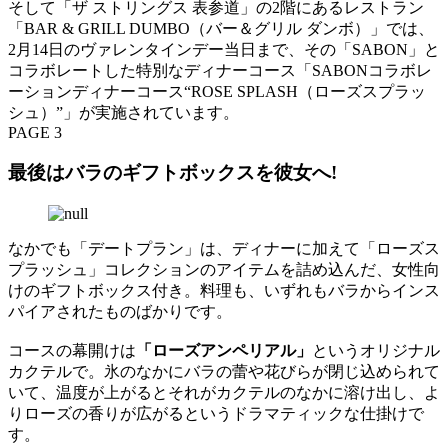
そして「ザ ストリングス 表参道」の2階にあるレストラン
「BAR & GRILL DUMBO（バー＆グリル ダンボ）」では、
2月14日のヴァレンタインデー当日まで、その「SABON」と
コラボレートした特別なディナーコース「SABONコラボレ
ーションディナーコース“ROSE SPLASH（ローズスプラッ
シュ）”」が実施されています。
PAGE 3
最後はバラのギフトボックスを彼女へ!
なかでも「デートプラン」は、ディナーに加えて「ローズス
プラッシュ」コレクションのアイテムを詰め込んだ、女性向
けのギフトボックス付き。料理も、いずれもバラからインス
パイアされたものばかりです。
コースの幕開けは
「ローズアンペリアル」
というオリジナル
カクテルで。氷のなかにバラの蕾や花びらが閉じ込められて
いて、温度が上がるとそれがカクテルのなかに溶け出し、よ
りローズの香りが広がるというドラマティックな仕掛けで
す。