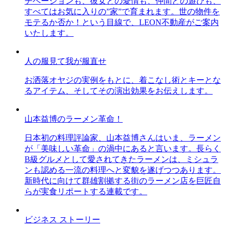
チベーションも、彼女との愛情も、仲間との遊びも、
すべてはお気に入りの”家”で育まれます。世の物件を
モテるか否か！という目線で、LEON不動産がご案内
いたします。
人の服見て我が服直せ
お洒落オヤジの実例をもとに、着こなし術とキーとな
るアイテム、そしてその演出効果をお伝えします。
山本益博のラーメン革命！
日本初の料理評論家、山本益博さんはいま、ラーメン
が「美味しい革命」の渦中にあると言います。長らく
B級グルメとして愛されてきたラーメンは、ミシュラ
ンも認める一流の料理へと変貌を遂げつつあります。
新時代に向けて群雄割拠する街のラーメン店を巨匠自
らが実食リポートする連載です。
ビジネス ストーリー