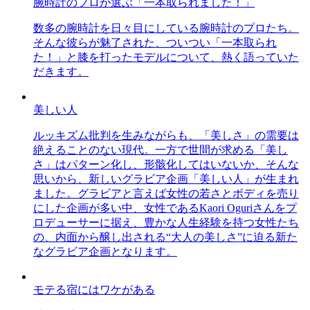
腕時計のプロが選ぶ「一本取られました！」
数多の腕時計を日々目にしている腕時計のプロたち。
そんな彼らが魅了された、ついつい「一本取られ
た！」と膝を打ったモデルについて、熱く語っていた
だきます。
美しい人
ルッキズム批判を生みながらも、「美しさ」の需要は
絶えることのない現代。一方で世間が求める「美し
さ」はパターン化し、形骸化してはいないか、そんな
思いから、新しいグラビア企画「美しい人」が生まれ
ました。グラビアと言えば女性の若さとボディを売り
にした企画が多い中、女性であるKaori Oguriさんをプ
ロデューサーに据え、豊かな人生経験を持つ女性たち
の、内面から醸し出される“大人の美しさ”に迫る新た
なグラビア企画となります。
モテる宿にはワケがある