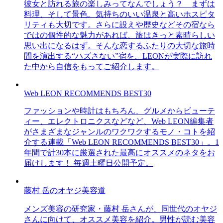
彼女と訪れる旅の楽しみってなんでしょう？ まずは
料理、そして景色。気持ちのいい温泉と高いホスピタ
リティも大切です。さらに設えや歴史などその宿なら
ではの個性的な魅力があれば、旅はきっと素晴らしい
思い出になるはず。そんな恋するふたりの大切な旅時
間を演出する“ハズさない”宿を、LEONが実際に訪れ
た中から自信をもってご紹介します。
Web LEON RECOMMENDS BEST30
ファッションや時計はもちろん、グルメからビューテ
ィー、エレクトロニクスなどなど、Web LEON編集者
がさまざまなジャンルのワクワクするモノ・コトを紹
介する連載「Web LEON RECOMMENDS BEST30」。1
年間で計30本に厳選された最高にオススメのネタをお
届けします！ 毎週土曜日公開予定。
藤村 岳のオヤジ美容道
メンズ美容の研究家・藤村 岳さんが、同世代のオヤジ
さんに向けて、オススメ美容を紹介。男性が読む美容