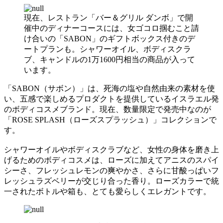
現在、レストラン「バー＆グリル ダンボ」で開
催中のディナーコースには、女ゴコロ掴むこと請
け合いの「SABON」のギフトボックス付きのデ
ートプランも。シャワーオイル、ボディスクラ
ブ、キャンドルの1万1600円相当の商品が入って
います。
「SABON（サボン）」は、死海の塩や自然由来の素材を使
い、五感で楽しめるプロダクトを提供しているイスラエル発
のボディコスメブランド。現在、数量限定で発売中なのが
「ROSE SPLASH（ローズスプラッシュ）」コレクションで
す。
シャワーオイルやボディスクラブなど、女性の身体を磨き上
げるためのボディコスメは、ローズに加えてアニスのスパイ
シーさ、フレッシュレモンの爽やかさ、さらに甘酸っぱいフ
レッシュラズベリーが交じり合った香り。ローズカラーで統
一されたボトルや箱も、とても愛らしくエレガントです。