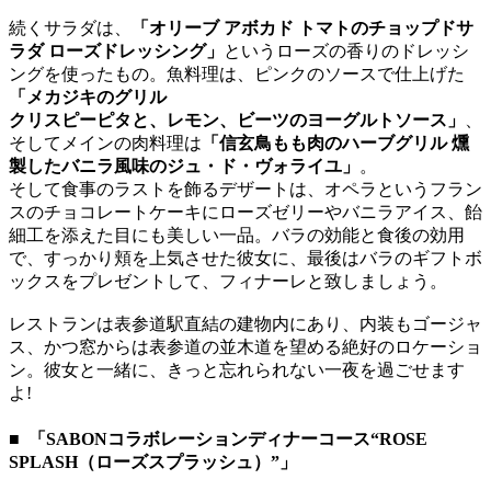
続くサラダは、
「オリーブ アボカド トマトのチョップドサ
ラダ ローズドレッシング」
というローズの香りのドレッシ
ングを使ったもの。魚料理は、ピンクのソースで仕上げた
「メカジキのグリル
クリスピーピタと、レモン、ビーツのヨーグルトソース」
、
そしてメインの肉料理は
「信玄鳥もも肉のハーブグリル 燻
製したバニラ風味のジュ・ド・ヴォライユ」
。
そして食事のラストを飾るデザートは、オペラというフラン
スのチョコレートケーキにローズゼリーやバニラアイス、飴
細工を添えた目にも美しい一品。バラの効能と食後の効用
で、すっかり頬を上気させた彼女に、最後はバラのギフトボ
ックスをプレゼントして、フィナーレと致しましょう。
レストランは表参道駅直結の建物内にあり、内装もゴージャ
ス、かつ窓からは表参道の並木道を望める絶好のロケーショ
ン。彼女と一緒に、きっと忘れられない一夜を過ごせます
よ!
■ 「SABONコラボレーションディナーコース“ROSE
SPLASH（ローズスプラッシュ）”」