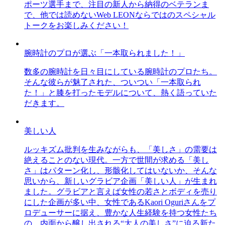
ポーツ選手まで、注目の新人から納得のベテランま
で、他では読めないWeb LEONならではのスペシャル
トークをお楽しみください！
腕時計のプロが選ぶ「一本取られました！」
数多の腕時計を日々目にしている腕時計のプロたち。
そんな彼らが魅了された、ついつい「一本取られ
た！」と膝を打ったモデルについて、熱く語っていた
だきます。
美しい人
ルッキズム批判を生みながらも、「美しさ」の需要は
絶えることのない現代。一方で世間が求める「美し
さ」はパターン化し、形骸化してはいないか、そんな
思いから、新しいグラビア企画「美しい人」が生まれ
ました。グラビアと言えば女性の若さとボディを売り
にした企画が多い中、女性であるKaori Oguriさんをプ
ロデューサーに据え、豊かな人生経験を持つ女性たち
の、内面から醸し出される“大人の美しさ”に迫る新た