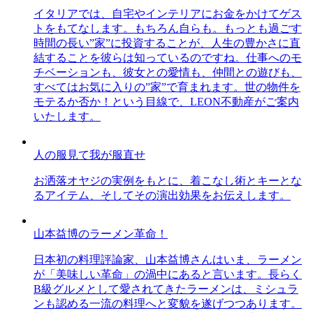
イタリアでは、自宅やインテリアにお金をかけてゲス
トをもてなします。もちろん自らも。もっとも過ごす
時間の長い”家”に投資することが、人生の豊かさに直
結することを彼らは知っているのですね。仕事へのモ
チベーションも、彼女との愛情も、仲間との遊びも、
すべてはお気に入りの”家”で育まれます。世の物件を
モテるか否か！という目線で、LEON不動産がご案内
いたします。
人の服見て我が服直せ
お洒落オヤジの実例をもとに、着こなし術とキーとな
るアイテム、そしてその演出効果をお伝えします。
山本益博のラーメン革命！
日本初の料理評論家、山本益博さんはいま、ラーメン
が「美味しい革命」の渦中にあると言います。長らく
B級グルメとして愛されてきたラーメンは、ミシュラ
ンも認める一流の料理へと変貌を遂げつつあります。