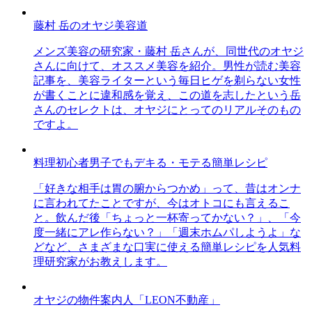
藤村 岳のオヤジ美容道
メンズ美容の研究家・藤村 岳さんが、同世代のオヤジ
さんに向けて、オススメ美容を紹介。男性が読む美容
記事を、美容ライターという毎日ヒゲを剃らない女性
が書くことに違和感を覚え、この道を志したという岳
さんのセレクトは、オヤジにとってのリアルそのもの
ですよ。
料理初心者男子でもデキる・モテる簡単レシピ
「好きな相手は胃の腑からつかめ」って、昔はオンナ
に言われてたことですが、今はオトコにも言えるこ
と。飲んだ後「ちょっと一杯寄ってかない？」、「今
度一緒にアレ作らない？」「週末ホムパしようよ」な
どなど、さまざまな口実に使える簡単レシピを人気料
理研究家がお教えします。
オヤジの物件案内人「LEON不動産」