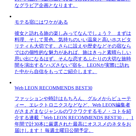
なグラビア企画となります。
モテる宿にはワケがある
彼女と訪れる旅の楽しみってなんでしょう？ まずは
料理、そして景色。気持ちのいい温泉と高いホスピタ
リティも大切です。さらに設えや歴史などその宿なら
ではの個性的な魅力があれば、旅はきっと素晴らしい
思い出になるはず。そんな恋するふたりの大切な旅時
間を演出する“ハズさない”宿を、LEONが実際に訪れ
た中から自信をもってご紹介します。
Web LEON RECOMMENDS BEST30
ファッションや時計はもちろん、グルメからビューテ
ィー、エレクトロニクスなどなど、Web LEON編集者
がさまざまなジャンルのワクワクするモノ・コトを紹
介する連載「Web LEON RECOMMENDS BEST30」。1
年間で計30本に厳選された最高にオススメのネタをお
届けします！ 毎週土曜日公開予定。