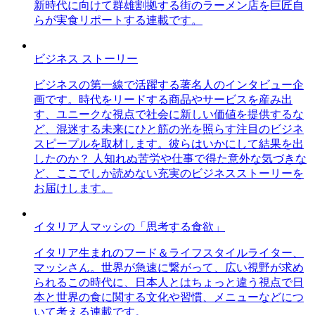
新時代に向けて群雄割拠する街のラーメン店を巨匠自
らが実食リポートする連載です。
ビジネス ストーリー
ビジネスの第一線で活躍する著名人のインタビュー企
画です。時代をリードする商品やサービスを産み出
す、ユニークな視点で社会に新しい価値を提供するな
ど、混迷する未来にひと筋の光を照らす注目のビジネ
スピープルを取材します。彼らはいかにして結果を出
したのか？ 人知れぬ苦労や仕事で得た意外な気づきな
ど、ここでしか読めない充実のビジネスストーリーを
お届けします。
イタリア人マッシの「思考する食欲」
イタリア生まれのフード＆ライフスタイルライター、
マッシさん。世界が急速に繋がって、広い視野が求め
られるこの時代に、日本人とはちょっと違う視点で日
本と世界の食に関する文化や習慣、メニューなどにつ
いて考える連載です。