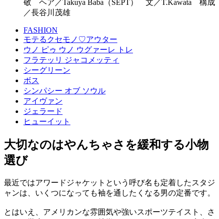
敬 ヘア／Takuya Baba（SEPT） 文／T.Kawata 構成
／長谷川茂雄
FASHION
モテるクセモノ♡アウター
ウノ ピゥ ウノ ウグァーレ トレ
フラテッリ ジャコメッティ
シーグリーン
ボス
シンパシー オブ ソウル
アイヴァン
ジェラード
ヒューイット
大切なのはやんちゃさを緩和する小物
選び
最近ではアワードジャケットという呼び名も定着したスタジ
ャンは、いくつになっても袖を通したくなる男の定番です。
とはいえ、アメリカンな雰囲気や強いスポーツテイスト、さ