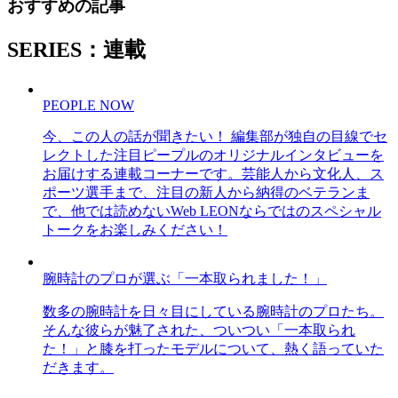
おすすめの記事
SERIES：連載
PEOPLE NOW
今、この人の話が聞きたい！ 編集部が独自の目線でセ
レクトした注目ピープルのオリジナルインタビューを
お届けする連載コーナーです。芸能人から文化人、ス
ポーツ選手まで、注目の新人から納得のベテランま
で、他では読めないWeb LEONならではのスペシャル
トークをお楽しみください！
腕時計のプロが選ぶ「一本取られました！」
数多の腕時計を日々目にしている腕時計のプロたち。
そんな彼らが魅了された、ついつい「一本取られ
た！」と膝を打ったモデルについて、熱く語っていた
だきます。