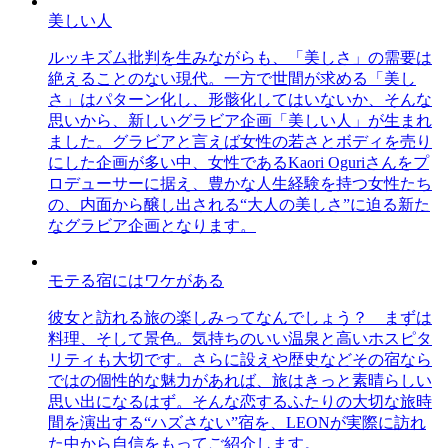
美しい人
ルッキズム批判を生みながらも、「美しさ」の需要は
絶えることのない現代。一方で世間が求める「美し
さ」はパターン化し、形骸化してはいないか、そんな
思いから、新しいグラビア企画「美しい人」が生まれ
ました。グラビアと言えば女性の若さとボディを売り
にした企画が多い中、女性であるKaori Oguriさんをプ
ロデューサーに据え、豊かな人生経験を持つ女性たち
の、内面から醸し出される“大人の美しさ”に迫る新た
なグラビア企画となります。
モテる宿にはワケがある
彼女と訪れる旅の楽しみってなんでしょう？ まずは
料理、そして景色。気持ちのいい温泉と高いホスピタ
リティも大切です。さらに設えや歴史などその宿なら
ではの個性的な魅力があれば、旅はきっと素晴らしい
思い出になるはず。そんな恋するふたりの大切な旅時
間を演出する“ハズさない”宿を、LEONが実際に訪れ
た中から自信をもってご紹介します。