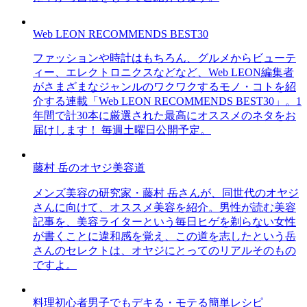
Web LEON RECOMMENDS BEST30
ファッションや時計はもちろん、グルメからビューテ
ィー、エレクトロニクスなどなど、Web LEON編集者
がさまざまなジャンルのワクワクするモノ・コトを紹
介する連載「Web LEON RECOMMENDS BEST30」。1
年間で計30本に厳選された最高にオススメのネタをお
届けします！ 毎週土曜日公開予定。
藤村 岳のオヤジ美容道
メンズ美容の研究家・藤村 岳さんが、同世代のオヤジ
さんに向けて、オススメ美容を紹介。男性が読む美容
記事を、美容ライターという毎日ヒゲを剃らない女性
が書くことに違和感を覚え、この道を志したという岳
さんのセレクトは、オヤジにとってのリアルそのもの
ですよ。
料理初心者男子でもデキる・モテる簡単レシピ