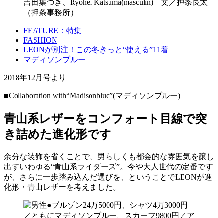
吉田葉づき、Ryohei Katsuma(masculin) 文／押条良太
（押条事務所）
FEATURE：特集
FASHION
LEONが別注！この冬きっと“使える”11着
マディソンブルー
2018年12月号より
■Collaboration with“Madisonblue”(マディソンブルー)
青山系レザーをコンフォート目線で突
き詰めた進化形です
余分な装飾を省くことで、男らしくも都会的な雰囲気を醸し
出すいわゆる“青山系ライダーズ”。今や大人世代の定番です
が、さらに一歩踏み込んだ選びを、ということでLEONが進
化形・青山レザーを考えました。