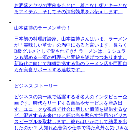
お洒落オヤジの実例をもとに、着こなし術とキーとな
るアイテム、そしてその演出効果をお伝えします。
山本益博のラーメン革命！
日本初の料理評論家、山本益博さんはいま、ラーメン
が「美味しい革命」の渦中にあると言います。長らく
B級グルメとして愛されてきたラーメンは、ミシュラ
ンも認める一流の料理へと変貌を遂げつつあります。
新時代に向けて群雄割拠する街のラーメン店を巨匠自
らが実食リポートする連載です。
ビジネス ストーリー
ビジネスの第一線で活躍する著名人のインタビュー企
画です。時代をリードする商品やサービスを産み出
す、ユニークな視点で社会に新しい価値を提供するな
ど、混迷する未来にひと筋の光を照らす注目のビジネ
スピープルを取材します。彼らはいかにして結果を出
したのか？ 人知れぬ苦労や仕事で得た意外な気づきな