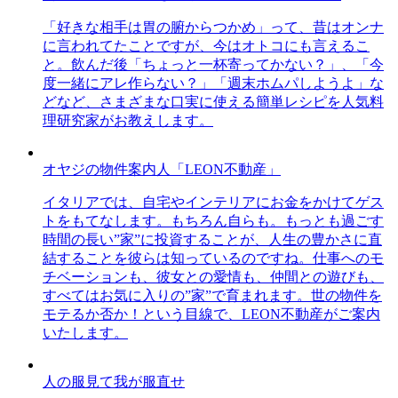
「好きな相手は胃の腑からつかめ」って、昔はオンナ
に言われてたことですが、今はオトコにも言えるこ
と。飲んだ後「ちょっと一杯寄ってかない？」、「今
度一緒にアレ作らない？」「週末ホムパしようよ」な
どなど、さまざまな口実に使える簡単レシピを人気料
理研究家がお教えします。
オヤジの物件案内人「LEON不動産」
イタリアでは、自宅やインテリアにお金をかけてゲス
トをもてなします。もちろん自らも。もっとも過ごす
時間の長い”家”に投資することが、人生の豊かさに直
結することを彼らは知っているのですね。仕事へのモ
チベーションも、彼女との愛情も、仲間との遊びも、
すべてはお気に入りの”家”で育まれます。世の物件を
モテるか否か！という目線で、LEON不動産がご案内
いたします。
人の服見て我が服直せ