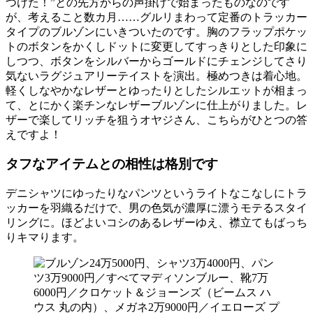
つけた！”との先方からの声掛けで始まったものなのです
が、考えること数カ月……グルリまわって定番のトラッカー
タイプのブルゾンにいきついたのです。胸のフラップポケッ
トのボタンをかくしドットに変更してすっきりとした印象に
しつつ、ボタンをシルバーからゴールドにチェンジしてさり
気ないラグジュアリーテイストを演出。極めつきは着心地。
軽くしなやかなレザーとゆったりとしたシルエットが相まっ
て、とにかく楽チンなレザーブルゾンに仕上がりました。レ
ザーで楽してリッチを狙うオヤジさん、こちらがひとつの答
えですよ！
タフなアイテムとの相性は格別です
デニシャツにゆったりなパンツというライトなこなしにトラ
ッカーを羽織るだけで、男の色気が濃厚に漂うモテるスタイ
リングに。ほどよいコシのあるレザーゆえ、襟立てもばっち
りキマります。