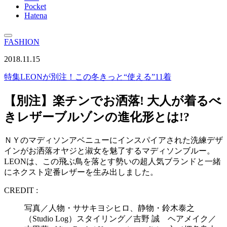
Pocket
Hatena
FASHION
2018.11.15
特集
LEONが別注！この冬きっと“使える”11着
【別注】楽チンでお洒落! 大人が着るべ
きレザーブルゾンの進化形とは!?
ＮＹのマディソンアベニューにインスパイアされた洗練デザ
インがお洒落オヤジと淑女を魅了するマディソンブルー。
LEONは、この飛ぶ鳥を落とす勢いの超人気ブランドと一緒
にネクスト定番レザーを生み出しました。
CREDIT :
写真／人物・ササキヨシヒロ、静物・鈴木泰之
（Studio Log）スタイリング／吉野 誠 ヘアメイク／