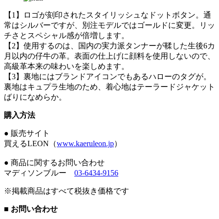
【1】ロゴが刻印されたスタイリッシュなドットボタン。通
常はシルバーですが、別注モデルではゴールドに変更。リッ
チさとスペシャル感が倍増します。
【2】使用するのは、国内の実力派タンナーが鞣した生後6カ
月以内の仔牛の革。表面の仕上げに顔料を使用しないので、
高級革本来の味わいを楽しめます。
【3】裏地にはブランドアイコンでもあるハローのタグが。
裏地はキュプラ生地のため、着心地はテーラードジャケット
ばりになめらか。
購入方法
● 販売サイト
買えるLEON（
www.kaeruleon.jp
）
● 商品に関するお問い合わせ
マディソンブルー
03-6434-9156
※掲載商品はすべて税抜き価格です
■ お問い合わせ