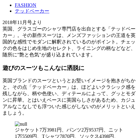
FASHION
テッドベーカー
2018年11月号より
英国、グラスゴーのシャツ専門店を出自とする「テッドベー
カー」。その新作スーツは、メンズファッションの王道を英
国的な感性でモダンに解釈されているのがポイント。チェッ
クの色をはじめ生地のセレクト、ライニングの柄などなど、
随所に"艶と色気"が盛り込まれています。
遊びのスーツもこんなに洒脱に
英国ブランドのスーツというとお堅いイメージを抱きがちか
と。その点「テッドベーカー」は、ほどよいクラシック感を
残しながら、柄や色使い、ディテールによって、グッとモダ
ンに昇華。とはいえベースに英国らしさがあるため、カジュ
アルなこなしでも浮ついた感じがしないのがメリットといえ
ましょう。
ジャケット7万3981円、パンツ2万9537円、ニット
1万5509円、Tシャツ7870円、ソックス4398円、