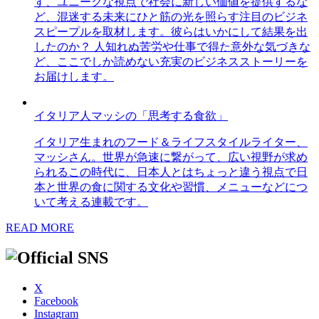
す、ユニークな視点で社会に新しい価値を提供するな
ど、混迷する未来にひと筋の光を照らす注目のビジネ
スピープルを取材します。彼らはいかにして結果を出
したのか？ 人知れぬ苦労や仕事で得た意外な気づきな
ど、ここでしか読めない充実のビジネスストーリーを
お届けします。
イタリア人マッシの「思考する食欲」
イタリア生まれのフード＆ライフスタイルライター、
マッシさん。世界が急速に繋がって、広い視野が求め
られるこの時代に、日本人とはちょっと違う視点で日
本と世界の食に関する文化や習慣、メニューなどにつ
いて考える連載です。
READ MORE
X
Facebook
Instagram