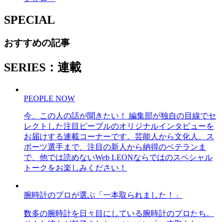
SPECIAL
おすすめの記事
SERIES：連載
PEOPLE NOW
今、この人の話が聞きたい！ 編集部が独自の目線でセ
レクトした注目ピープルのオリジナルインタビューを
お届けする連載コーナーです。芸能人から文化人、ス
ポーツ選手まで、注目の新人から納得のベテランま
で、他では読めないWeb LEONならではのスペシャル
トークをお楽しみください！
腕時計のプロが選ぶ「一本取られました！」
数多の腕時計を日々目にしている腕時計のプロたち。