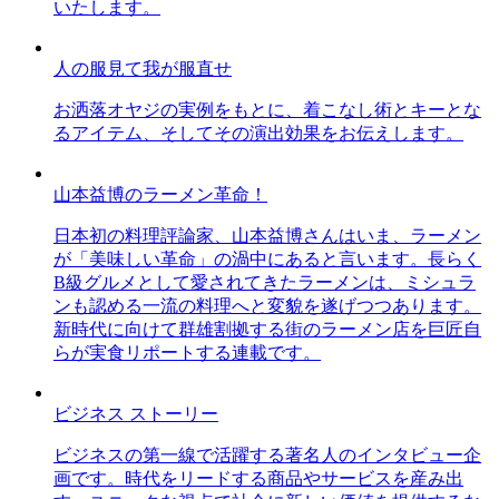
いたします。
人の服見て我が服直せ
お洒落オヤジの実例をもとに、着こなし術とキーとな
るアイテム、そしてその演出効果をお伝えします。
山本益博のラーメン革命！
日本初の料理評論家、山本益博さんはいま、ラーメン
が「美味しい革命」の渦中にあると言います。長らく
B級グルメとして愛されてきたラーメンは、ミシュラ
ンも認める一流の料理へと変貌を遂げつつあります。
新時代に向けて群雄割拠する街のラーメン店を巨匠自
らが実食リポートする連載です。
ビジネス ストーリー
ビジネスの第一線で活躍する著名人のインタビュー企
画です。時代をリードする商品やサービスを産み出