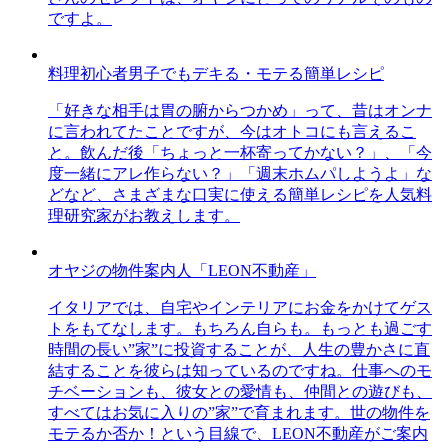
ですよ。
料理初心者男子でもデキる・モテる簡単レシピ
「好きな相手は胃の腑からつかめ」って、昔はオンナ
に言われてたことですが、今はオトコにも言えるこ
と。飲んだ後「ちょっと一杯寄ってかない？」、「今
度一緒にアレ作らない？」「週末ホムパしようよ」な
どなど、さまざまな口実に使える簡単レシピを人気料
理研究家がお教えします。
オヤジの物件案内人「LEON不動産」
イタリアでは、自宅やインテリアにお金をかけてゲス
トをもてなします。もちろん自らも。もっとも過ごす
時間の長い”家”に投資することが、人生の豊かさに直
結することを彼らは知っているのですね。仕事へのモ
チベーションも、彼女との愛情も、仲間との遊びも、
すべてはお気に入りの”家”で育まれます。世の物件を
モテるか否か！という目線で、LEON不動産がご案内