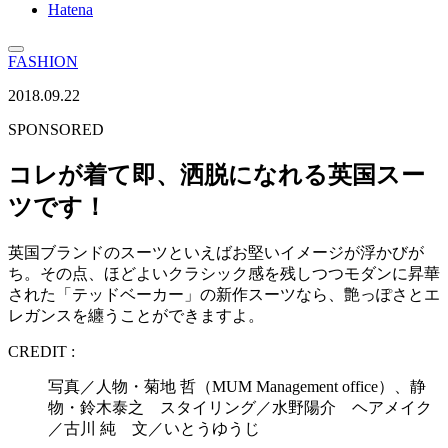
Hatena
FASHION
2018.09.22
SPONSORED
コレが着て即、洒脱になれる英国スー
ツです！
英国ブランドのスーツといえばお堅いイメージが浮かびが
ち。その点、ほどよいクラシック感を残しつつモダンに昇華
された「テッドベーカー」の新作スーツなら、艶っぽさとエ
レガンスを纏うことができますよ。
CREDIT :
写真／人物・菊地 哲（MUM Management office）、静
物・鈴木泰之 スタイリング／水野陽介 ヘアメイク
／古川 純 文／いとうゆうじ