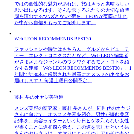
ではの個性的な魅力があれば、旅はきっと素晴らしい
思い出になるはず。そんな恋するふたりの大切な旅時
間を演出する“ハズさない”宿を、LEONが実際に訪れ
た中から自信をもってご紹介します。
Web LEON RECOMMENDS BEST30
ファッションや時計はもちろん、グルメからビューテ
ィー、エレクトロニクスなどなど、Web LEON編集者
がさまざまなジャンルのワクワクするモノ・コトを紹
介する連載「Web LEON RECOMMENDS BEST30」。1
年間で計30本に厳選された最高にオススメのネタをお
届けします！ 毎週土曜日公開予定。
藤村 岳のオヤジ美容道
メンズ美容の研究家・藤村 岳さんが、同世代のオヤジ
さんに向けて、オススメ美容を紹介。男性が読む美容
記事を、美容ライターという毎日ヒゲを剃らない女性
が書くことに違和感を覚え、この道を志したという岳
さんのセレクトは、オヤジにとってのリアルそのもの