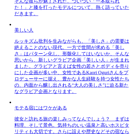
そんな彼らが魅了された、ついつい「一本取られ
た！」と膝を打ったモデルについて、熱く語っていた
だきます。
美しい人
ルッキズム批判を生みながらも、「美しさ」の需要は
絶えることのない現代。一方で世間が求める「美し
さ」はパターン化し、形骸化してはいないか、そんな
思いから、新しいグラビア企画「美しい人」が生まれ
ました。グラビアと言えば女性の若さとボディを売り
にした企画が多い中、女性であるKaori Oguriさんをプ
ロデューサーに据え、豊かな人生経験を持つ女性たち
の、内面から醸し出される“大人の美しさ”に迫る新た
なグラビア企画となります。
モテる宿にはワケがある
彼女と訪れる旅の楽しみってなんでしょう？ まずは
料理、そして景色。気持ちのいい温泉と高いホスピタ
リティも大切です。さらに設えや歴史などその宿なら