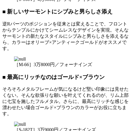
■ 新しいサーモントにシブみと男らしさ添え
逆Rパーツのポジションを従来とは変えることで、フロント
からテンプルにかけてシームレスなデザインを実現。そんな
サーモントの新たなスタイルにシブみと男らしさを添えるな
ら、カラーはオリーブ×アンティークゴールドがオススメで
す。
［M-66］3万8000円／フォーナインズ
■ 最高にリッチなのはゴールド×ブラウン
そろそろメタルフレームが気になるけど堅い印象には見せた
くない。そんな欲張りな願いを叶えてくれるのが、リム上部
に七宝を施したフルメタル。さらに、最高にリッチな感じを
漂わせたい場合ゴールド×ブラウンのカラーがお役に立ちま
す。
［S-182T］3万9000円／フォーナインズ