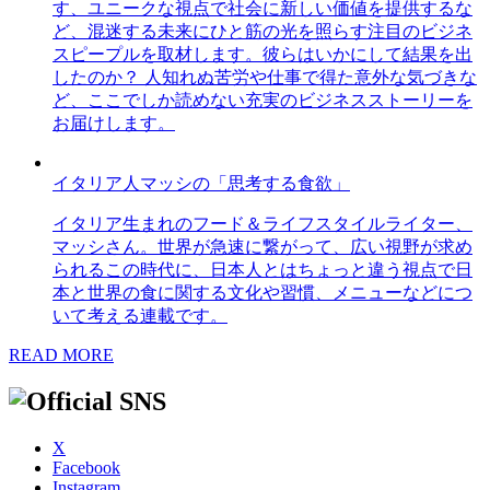
す、ユニークな視点で社会に新しい価値を提供するな
ど、混迷する未来にひと筋の光を照らす注目のビジネ
スピープルを取材します。彼らはいかにして結果を出
したのか？ 人知れぬ苦労や仕事で得た意外な気づきな
ど、ここでしか読めない充実のビジネスストーリーを
お届けします。
イタリア人マッシの「思考する食欲」
イタリア生まれのフード＆ライフスタイルライター、
マッシさん。世界が急速に繋がって、広い視野が求め
られるこの時代に、日本人とはちょっと違う視点で日
本と世界の食に関する文化や習慣、メニューなどにつ
いて考える連載です。
READ MORE
X
Facebook
Instagram