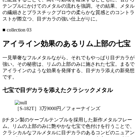
テンプルにかけてのメタルの流れを強調。その結果、メタル
の繊細さとプラスチックブロウの柔らかな質感とのコントラ
ストが際立つ、目ヂカラの強い仕上がりに。
■ collection 03
アイライン効果のあるリム上部の七宝
一見華奢なフルメタルながら、それでもやっぱり目ヂカラが
強い。その秘密は、リムの上部のみに施された七宝。まるで
アイラインのような効果を発揮する、目ヂカラ添えの新発想
です。
七宝で目ヂカラを添えたクラシックメタル
［S-182T］3万9000円／フォーナインズ
βチタン製のケーブルテンプルを採用した新作メタルフレー
ム。リムの上部のみに艶やかな七宝で色付けを行うことで、
クラシカルなフルメタルに目ヂカラのあるコンビのニュアン