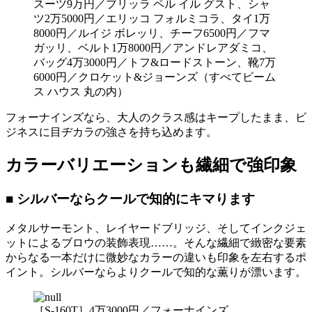
スーツ9万円／ブリッラ ペル イル グスト、シャ
ツ2万5000円／エリッコ フォルミコラ、タイ1万
8000円／ルイジ ボレッリ、チーフ6500円／フマ
ガッリ、ベルト1万8000円／アンドレアダミコ、
バッグ4万3000円／トフ&ロードストーン、靴7万
6000円／クロケット&ジョーンズ（すべてビーム
ス ハウス 丸の内）
フォーナインズなら、大人のクラス感はキープしたまま、ビ
ジネスに目ヂカラの強さを持ち込めます。
カラーバリエーションも繊細で強印象
■ シルバーならクールで知的にキマります
メタルサーモント、レイヤードブリッジ、そしてインクジェ
ットによるブロウの装飾表現……。そんな繊細で緻密な要素
からなる一本だけに微妙なカラーの違いも印象を左右するポ
イント。シルバーならよりクールで知的な薫りが漂います。
［S-160T］4万3000円／フォーナインズ