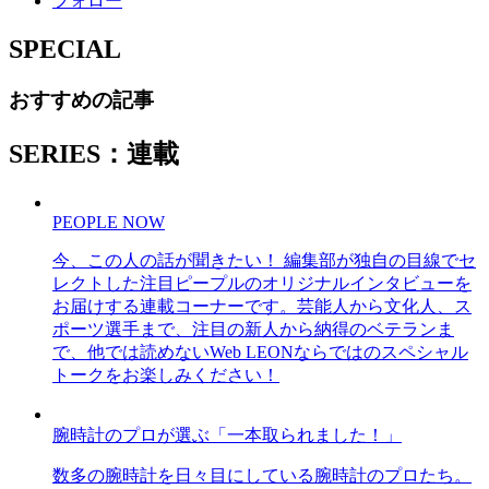
フォロー
SPECIAL
おすすめの記事
SERIES：連載
PEOPLE NOW
今、この人の話が聞きたい！ 編集部が独自の目線でセ
レクトした注目ピープルのオリジナルインタビューを
お届けする連載コーナーです。芸能人から文化人、ス
ポーツ選手まで、注目の新人から納得のベテランま
で、他では読めないWeb LEONならではのスペシャル
トークをお楽しみください！
腕時計のプロが選ぶ「一本取られました！」
数多の腕時計を日々目にしている腕時計のプロたち。