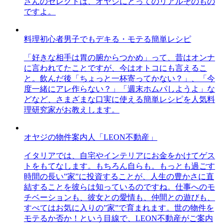
さんのセレクトは、オヤジにとってのリアルそのもの
ですよ。
料理初心者男子でもデキる・モテる簡単レシピ
「好きな相手は胃の腑からつかめ」って、昔はオンナ
に言われてたことですが、今はオトコにも言えるこ
と。飲んだ後「ちょっと一杯寄ってかない？」、「今
度一緒にアレ作らない？」「週末ホムパしようよ」な
どなど、さまざまな口実に使える簡単レシピを人気料
理研究家がお教えします。
オヤジの物件案内人「LEON不動産」
イタリアでは、自宅やインテリアにお金をかけてゲス
トをもてなします。もちろん自らも。もっとも過ごす
時間の長い”家”に投資することが、人生の豊かさに直
結することを彼らは知っているのですね。仕事へのモ
チベーションも、彼女との愛情も、仲間との遊びも、
すべてはお気に入りの”家”で育まれます。世の物件を
モテるか否か！という目線で、LEON不動産がご案内