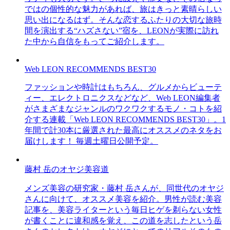
ではの個性的な魅力があれば、旅はきっと素晴らしい
思い出になるはず。そんな恋するふたりの大切な旅時
間を演出する“ハズさない”宿を、LEONが実際に訪れ
た中から自信をもってご紹介します。
Web LEON RECOMMENDS BEST30
ファッションや時計はもちろん、グルメからビューテ
ィー、エレクトロニクスなどなど、Web LEON編集者
がさまざまなジャンルのワクワクするモノ・コトを紹
介する連載「Web LEON RECOMMENDS BEST30」。1
年間で計30本に厳選された最高にオススメのネタをお
届けします！ 毎週土曜日公開予定。
藤村 岳のオヤジ美容道
メンズ美容の研究家・藤村 岳さんが、同世代のオヤジ
さんに向けて、オススメ美容を紹介。男性が読む美容
記事を、美容ライターという毎日ヒゲを剃らない女性
が書くことに違和感を覚え、この道を志したという岳