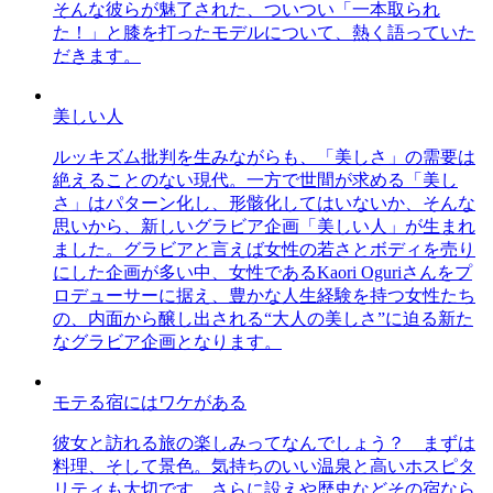
そんな彼らが魅了された、ついつい「一本取られ
た！」と膝を打ったモデルについて、熱く語っていた
だきます。
美しい人
ルッキズム批判を生みながらも、「美しさ」の需要は
絶えることのない現代。一方で世間が求める「美し
さ」はパターン化し、形骸化してはいないか、そんな
思いから、新しいグラビア企画「美しい人」が生まれ
ました。グラビアと言えば女性の若さとボディを売り
にした企画が多い中、女性であるKaori Oguriさんをプ
ロデューサーに据え、豊かな人生経験を持つ女性たち
の、内面から醸し出される“大人の美しさ”に迫る新た
なグラビア企画となります。
モテる宿にはワケがある
彼女と訪れる旅の楽しみってなんでしょう？ まずは
料理、そして景色。気持ちのいい温泉と高いホスピタ
リティも大切です。さらに設えや歴史などその宿なら