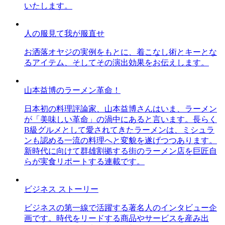
いたします。
人の服見て我が服直せ
お洒落オヤジの実例をもとに、着こなし術とキーとな
るアイテム、そしてその演出効果をお伝えします。
山本益博のラーメン革命！
日本初の料理評論家、山本益博さんはいま、ラーメン
が「美味しい革命」の渦中にあると言います。長らく
B級グルメとして愛されてきたラーメンは、ミシュラ
ンも認める一流の料理へと変貌を遂げつつあります。
新時代に向けて群雄割拠する街のラーメン店を巨匠自
らが実食リポートする連載です。
ビジネス ストーリー
ビジネスの第一線で活躍する著名人のインタビュー企
画です。時代をリードする商品やサービスを産み出