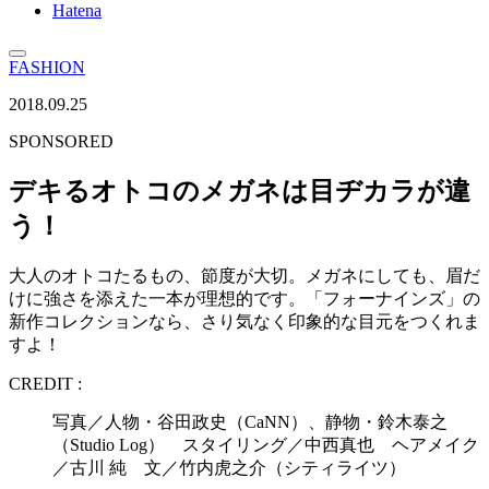
Hatena
FASHION
2018.09.25
SPONSORED
デキるオトコのメガネは目ヂカラが違
う！
大人のオトコたるもの、節度が大切。メガネにしても、眉だ
けに強さを添えた一本が理想的です。「フォーナインズ」の
新作コレクションなら、さり気なく印象的な目元をつくれま
すよ！
CREDIT :
写真／人物・谷田政史（CaNN）、静物・鈴木泰之
（Studio Log） スタイリング／中西真也 ヘアメイク
／古川 純 文／竹内虎之介（シティライツ）