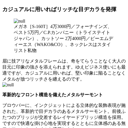
カジュアルに用いればリッチな目ヂカラを発揮
メガネ［S-160T］4万3000円／フォーナインズ、
ベスト5万円／C.P.カンパニー（トライステイト
ジャパン）、カットソー 2万4000円／ピーエムデ
ィーエス（WAKO&CO）、ネックレスはスタイ
リスト私物
眉に技アリなメタルフレームは、奇をてらうことなく大人の
目元に印象の強さを添えられます。ゆえビジネス使いにも最
適ですが、カジュアルに用いれば、堅い印象に陥ることなく
メタルが放つリッチさを纏えるのです。
革新的なフロント構造を備えたメタルサーモント
ブロウバーに、インクジェットによる立体的な装飾表現が施
された、革新的で目ヂカラのあるメタルサーモント。前後ふ
たつのブリッジが交差するレイヤードブリッジ構造を採用。
ですので快適な掛け心地を実現するとともに立体感のある無