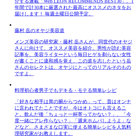
介する連載「Web LEON RECOMMENDS BEST30」。1
年間で計30本に厳選された最高にオススメのネタをお
届けします！ 毎週土曜日公開予定。
藤村 岳のオヤジ美容道
メンズ美容の研究家・藤村 岳さんが、同世代のオヤジ
さんに向けて、オススメ美容を紹介。男性が読む美容
記事を、美容ライターという毎日ヒゲを剃らない女性
が書くことに違和感を覚え、この道を志したという岳
さんのセレクトは、オヤジにとってのリアルそのもの
ですよ。
料理初心者男子でもデキる・モテる簡単レシピ
「好きな相手は胃の腑からつかめ」って、昔はオンナ
に言われてたことですが、今はオトコにも言えるこ
と。飲んだ後「ちょっと一杯寄ってかない？」、「今
度一緒にアレ作らない？」「週末ホムパしようよ」な
どなど、さまざまな口実に使える簡単レシピを人気料
理研究家がお教えします。