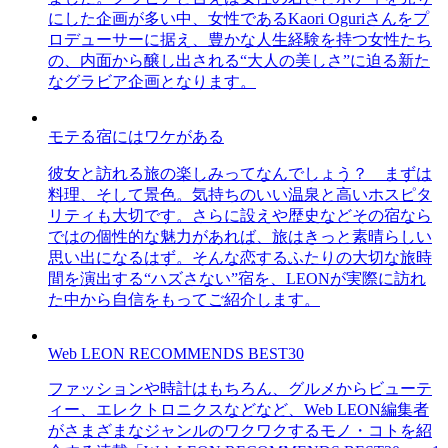
にした企画が多い中、女性であるKaori Oguriさんをプ
ロデューサーに据え、豊かな人生経験を持つ女性たち
の、内面から醸し出される“大人の美しさ”に迫る新た
なグラビア企画となります。
モテる宿にはワケがある
彼女と訪れる旅の楽しみってなんでしょう？ まずは
料理、そして景色。気持ちのいい温泉と高いホスピタ
リティも大切です。さらに設えや歴史などその宿なら
ではの個性的な魅力があれば、旅はきっと素晴らしい
思い出になるはず。そんな恋するふたりの大切な旅時
間を演出する“ハズさない”宿を、LEONが実際に訪れ
た中から自信をもってご紹介します。
Web LEON RECOMMENDS BEST30
ファッションや時計はもちろん、グルメからビューテ
ィー、エレクトロニクスなどなど、Web LEON編集者
がさまざまなジャンルのワクワクするモノ・コトを紹