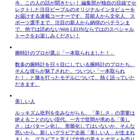
今、この人の話が聞きたい！ 編集部が独自の目線でセ
レクトした注目ピープルのオリジナルインタビューを
お届けする連載コーナーです。芸能人から文化人、ス
ポーツ選手まで、注目の新人から納得のベテランま
で、他では読めないWeb LEONならではのスペシャル
トークをお楽しみください！
腕時計のプロが選ぶ「一本取られました！」
数多の腕時計を日々目にしている腕時計のプロたち。
そんな彼らが魅了された、ついつい「一本取られ
た！」と膝を打ったモデルについて、熱く語っていた
だきます。
美しい人
ルッキズム批判を生みながらも、「美しさ」の需要は
絶えることのない現代。一方で世間が求める「美し
さ」はパターン化し、形骸化してはいないか、そんな
思いから、新しいグラビア企画「美しい人」が生まれ
ました。グラビアと言えば女性の若さとボディを売り