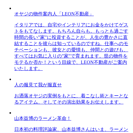
オヤジの物件案内人「LEON不動産」
イタリアでは、自宅やインテリアにお金をかけてゲス
トをもてなします。もちろん自らも。もっとも過ごす
時間の長い”家”に投資することが、人生の豊かさに直
結することを彼らは知っているのですね。仕事へのモ
チベーションも、彼女との愛情も、仲間との遊びも、
すべてはお気に入りの”家”で育まれます。世の物件を
モテるか否か！という目線で、LEON不動産がご案内
いたします。
人の服見て我が服直せ
お洒落オヤジの実例をもとに、着こなし術とキーとな
るアイテム、そしてその演出効果をお伝えします。
山本益博のラーメン革命！
日本初の料理評論家、山本益博さんはいま、ラーメン