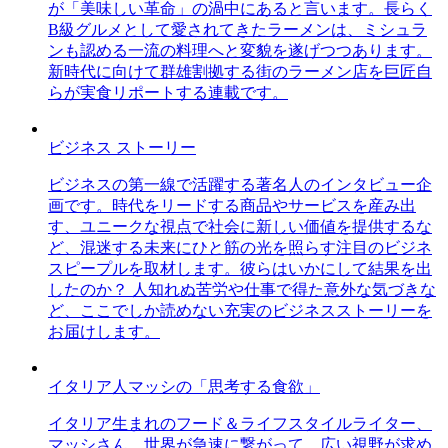
が「美味しい革命」の渦中にあると言います。長らく
B級グルメとして愛されてきたラーメンは、ミシュラ
ンも認める一流の料理へと変貌を遂げつつあります。
新時代に向けて群雄割拠する街のラーメン店を巨匠自
らが実食リポートする連載です。
ビジネス ストーリー
ビジネスの第一線で活躍する著名人のインタビュー企
画です。時代をリードする商品やサービスを産み出
す、ユニークな視点で社会に新しい価値を提供するな
ど、混迷する未来にひと筋の光を照らす注目のビジネ
スピープルを取材します。彼らはいかにして結果を出
したのか？ 人知れぬ苦労や仕事で得た意外な気づきな
ど、ここでしか読めない充実のビジネスストーリーを
お届けします。
イタリア人マッシの「思考する食欲」
イタリア生まれのフード＆ライフスタイルライター、
マッシさん。世界が急速に繋がって、広い視野が求め