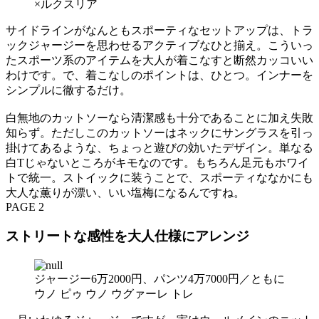
×ルクスリア
サイドラインがなんともスポーティなセットアップは、トラ
ックジャージーを思わせるアクティブなひと揃え。こういっ
たスポーツ系のアイテムを大人が着こなすと断然カッコいい
わけです。で、着こなしのポイントは、ひとつ。インナーを
シンプルに徹するだけ。
白無地のカットソーなら清潔感も十分であることに加え失敗
知らず。ただしこのカットソーはネックにサングラスを引っ
掛けてあるような、ちょっと遊びの効いたデザイン。単なる
白Tじゃないところがキモなのです。もちろん足元もホワイ
トで統一。ストイックに装うことで、スポーティななかにも
大人な薫りが漂い、いい塩梅になるんですね。
PAGE 2
ストリートな感性を大人仕様にアレンジ
ジャージー6万2000円、パンツ4万7000円／ともに
ウノ ピゥ ウノ ウグァーレ トレ