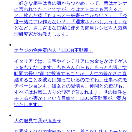
「好きな相手は胃の腑からつかめ」って、昔はオンナ
に言われてたことですが、今はオトコにも言えるこ
と。飲んだ後「ちょっと一杯寄ってかない？」、「今
度一緒にアレ作らない？」「週末ホムパしようよ」な
どなど、さまざまな口実に使える簡単レシピを人気料
理研究家がお教えします。
オヤジの物件案内人「LEON不動産」
イタリアでは、自宅やインテリアにお金をかけてゲス
トをもてなします。もちろん自らも。もっとも過ごす
時間の長い”家”に投資することが、人生の豊かさに直
結することを彼らは知っているのですね。仕事へのモ
チベーションも、彼女との愛情も、仲間との遊びも、
すべてはお気に入りの”家”で育まれます。世の物件を
モテるか否か！という目線で、LEON不動産がご案内
いたします。
人の服見て我が服直せ
お洒落オヤジの実例をもとに、着こなし術とキーとな