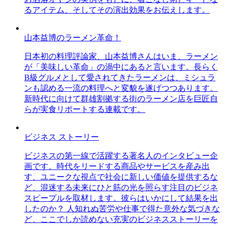
るアイテム、そしてその演出効果をお伝えします。
山本益博のラーメン革命！
日本初の料理評論家、山本益博さんはいま、ラーメン
が「美味しい革命」の渦中にあると言います。長らく
B級グルメとして愛されてきたラーメンは、ミシュラ
ンも認める一流の料理へと変貌を遂げつつあります。
新時代に向けて群雄割拠する街のラーメン店を巨匠自
らが実食リポートする連載です。
ビジネス ストーリー
ビジネスの第一線で活躍する著名人のインタビュー企
画です。時代をリードする商品やサービスを産み出
す、ユニークな視点で社会に新しい価値を提供するな
ど、混迷する未来にひと筋の光を照らす注目のビジネ
スピープルを取材します。彼らはいかにして結果を出
したのか？ 人知れぬ苦労や仕事で得た意外な気づきな
ど、ここでしか読めない充実のビジネスストーリーを