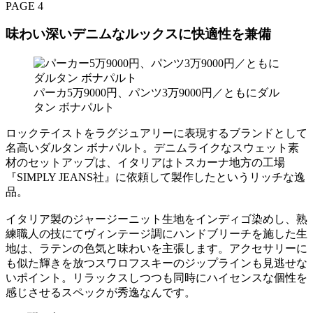
PAGE 4
味わい深いデニムなルックスに快適性を兼備
パーカ5万9000円、パンツ3万9000円／ともにダル
タン ボナパルト
ロックテイストをラグジュアリーに表現するブランドとして
名高いダルタン ボナパルト。デニムライクなスウェット素
材のセットアップは、イタリアはトスカーナ地方の工場
『SIMPLY JEANS社』に依頼して製作したというリッチな逸
品。
イタリア製のジャージーニット生地をインディゴ染めし、熟
練職人の技にてヴィンテージ調にハンドブリーチを施した生
地は、ラテンの色気と味わいを主張します。アクセサリーに
も似た輝きを放つスワロフスキーのジップラインも見逃せな
いポイント。リラックスしつつも同時にハイセンスな個性を
感じさせるスペックが秀逸なんです。