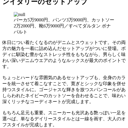
ンイタリーのセットアップ
パーカ5万9000円、パンツ3万9000円、カットソー
2万2000円、靴6万9000円／すべてダルタン ボナ
パルト
休日につい着たくなるのがデニムとスウェットです。その両
方の魅力を一着に詰め込んだセットアップがついに登場。ボ
ディに馴染む豊かなストレッチ性をもちながら、男らしく味
わい深いデニムウエアのようなルックスが最大のポイントで
す。
ちょっとハードな雰囲気のあるセットアップも、全身のカラ
ーを統一させて着こなすことで、寛ぎとシックな印象を併せ
持つスタイルに。ゴージャスな輝きを放つスパンコールがあ
しらわれたネイビーのカットソーを合わせることで、味わい
深くリッチなコーディネートが完成します。
もちろん足元も重要。スニーカーも光沢ある艶っぽい一足を
選べば、単なるデイリースタイルとは一線を画す、大人のオ
フスタイルが完成します。