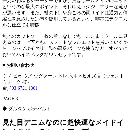
一見いわゆるジャージーですが、実はウールメインのニット
というのが最大のポイント。それゆえラグジュアリーな薫り
が漂います。また、袖の下部や身ごろの両サイドは通気と伸
縮性を意識した別布を使用しているという、非常にテクニカ
ルな仕立ても特徴。
無地のカットソー一枚の着こなしでも、ここまでクールに見
えるのは、上下ともにスマートなシルエットを貫いているか
ら。ジップはイタリア製の高級パーツを使うなど、すべてに
おいてハイスペックなワンセットです。
■ お問い合わせ
ウノ ピゥ ウノ ウグァーレ トレ 六本木ヒルズ店（ウェスト
ウォーク 4F）
☎︎／
03-6721-1381
PAGE 3
◆ ダルタン ボナパルト
見た目デニムなのに超快適なメイドイ