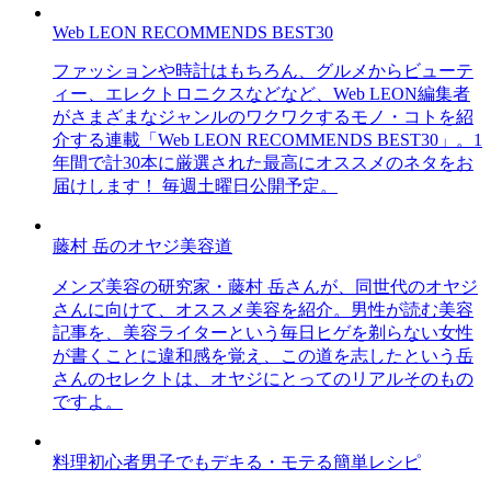
Web LEON RECOMMENDS BEST30
ファッションや時計はもちろん、グルメからビューテ
ィー、エレクトロニクスなどなど、Web LEON編集者
がさまざまなジャンルのワクワクするモノ・コトを紹
介する連載「Web LEON RECOMMENDS BEST30」。1
年間で計30本に厳選された最高にオススメのネタをお
届けします！ 毎週土曜日公開予定。
藤村 岳のオヤジ美容道
メンズ美容の研究家・藤村 岳さんが、同世代のオヤジ
さんに向けて、オススメ美容を紹介。男性が読む美容
記事を、美容ライターという毎日ヒゲを剃らない女性
が書くことに違和感を覚え、この道を志したという岳
さんのセレクトは、オヤジにとってのリアルそのもの
ですよ。
料理初心者男子でもデキる・モテる簡単レシピ