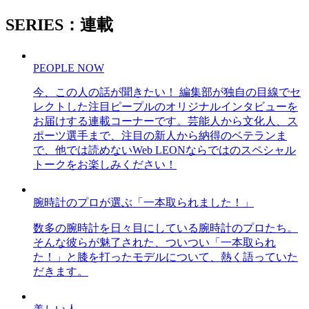
SERIES：連載
PEOPLE NOW
今、この人の話が聞きたい！ 編集部が独自の目線でセ
レクトした注目ピープルのオリジナルインタビューを
お届けする連載コーナーです。芸能人から文化人、ス
ポーツ選手まで、注目の新人から納得のベテランま
で、他では読めないWeb LEONならではのスペシャル
トークをお楽しみください！
腕時計のプロが選ぶ「一本取られました！」
数多の腕時計を日々目にしている腕時計のプロたち。
そんな彼らが魅了された、ついつい「一本取られ
た！」と膝を打ったモデルについて、熱く語っていた
だきます。