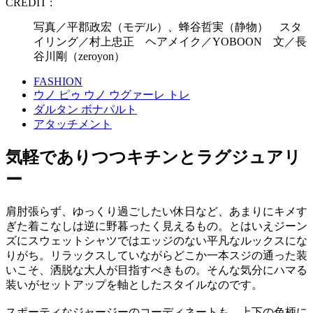
CREDIT :
写真／平郡政宏（モデル）、蜂谷哲実（静物） スタ
イリング／村上忠正 ヘアメイク／YOBOON 文／長
谷川剛（zeroyon）
FASHION
ウノ ピゥ ウノ ウグァーレ トレ
ダルタン ボナパルト
アタッチメント
気軽でありつつキチンとラグジュアリ
ー
肩肘張らず、ゆっくり過ごしたい休日など、あまりにキメす
ぎた着こなしは逆に野暮ったく見えるもの。とはいえジーン
ズにスウェットシャツではエッジのない平凡なルックスにな
りがち。リラックスしていながらどこか一本スジの通った装
いこそ、洒脱な大人が目指すべきもの。そんな気分にハマる
装いがセットアップを軸としたスタイルなのです。
スポーティなジャージーのコーディネートも、上下の色柄に