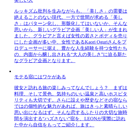
美しい人
ルッキズム批判を生みながらも、「美しさ」の需要は
絶えることのない現代。一方で世間が求める「美し
さ」はパターン化し、形骸化してはいないか、そんな
思いから、新しいグラビア企画「美しい人」が生まれ
ました。グラビアと言えば女性の若さとボディを売り
にした企画が多い中、女性であるKaori Oguriさんをプ
ロデューサーに据え、豊かな人生経験を持つ女性たち
の、内面から醸し出される“大人の美しさ”に迫る新た
なグラビア企画となります。
モテる宿にはワケがある
彼女と訪れる旅の楽しみってなんでしょう？ まずは
料理、そして景色。気持ちのいい温泉と高いホスピタ
リティも大切です。さらに設えや歴史などその宿なら
ではの個性的な魅力があれば、旅はきっと素晴らしい
思い出になるはず。そんな恋するふたりの大切な旅時
間を演出する“ハズさない”宿を、LEONが実際に訪れ
た中から自信をもってご紹介します。